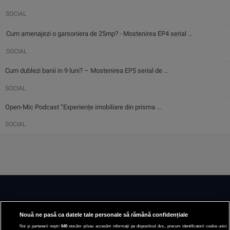
SOCIAL
Cum amenajezi o garsoniera de 25mp? - Mostenirea EP4 serial ...
SOCIAL
Cum dublezi banii in 9 luni? – Mostenirea EP5 serial de ...
SOCIAL
Open-Mic Podcast “Experiențe imobiliare din prisma ...
SOCIAL
Nouă ne pasă ca datele tale personale să rămână confidențiale
Noi și partenerii noștri
640
stocăm și/sau accesăm informații pe dispozitivul dvs., precum identificatorii cookie unici