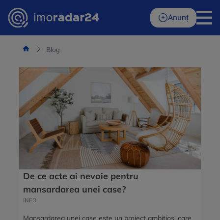
Skip
to
Anunț
content
Blog
De ce acte ai nevoie pentru
mansardarea unei case?
INFO
Mansardarea unei case este un proiect ambițios, care