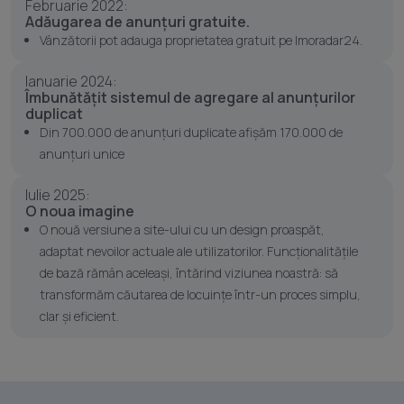
Februarie 2022:
Adăugarea de anunțuri gratuite.
Vânzătorii pot adauga proprietatea gratuit pe Imoradar24.
Ianuarie 2024:
Îmbunătățit sistemul de agregare al anunțurilor
duplicat
Din 700.000 de anunțuri duplicate afișăm 170.000 de
anunțuri unice
Iulie 2025:
O noua imagine
O nouă versiune a site-ului cu un design proaspăt,
adaptat nevoilor actuale ale utilizatorilor. Funcționalitățile
de bază rămân aceleași, întărind viziunea noastră: să
transformăm căutarea de locuințe într-un proces simplu,
clar și eficient.