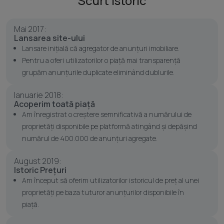
Scurt istoric
Mai 2017:
Lansarea site-ului
Lansare inițială că agregator de anunțuri imobiliare.
Pentru a oferi utilizatorilor o piață mai transparență
grupăm anunțurile duplicate eliminând dublurile.
Ianuarie 2018:
Acoperim toată piață
Am înregistrat o creștere semnificativă a numărului de
proprietăți disponibile pe platformă atingând și depășind
numărul de 400.000 de anunțuri agregate.
August 2019:
Istoric Prețuri
Am început să oferim utilizatorilor istoricul de preț al unei
proprietăți pe baza tuturor anunțurilor disponibile în
piață.