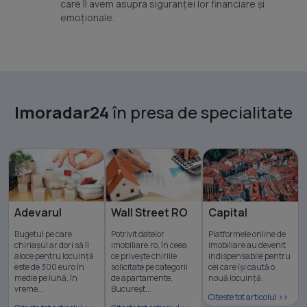
care îl avem asupra siguranței lor financiare și
emoționale.
Imoradar24
în presa de specialitate
Wall Street RO
Adevarul
Capital
Potrivit datelor
Bugetul pe care
Platformele online de
imobiliare.ro, în ceea
chiriașul ar dori să îl
imobiliare au devenit
ce privește chiriile
aloce pentru locuință
indispensabile pentru
solicitate pe categorii
este de 300 euro în
cei care își caută o
de apartamente,
medie pe lună, în
nouă locuință,
Bucureșt...
vreme...
Citeste tot articolul >>