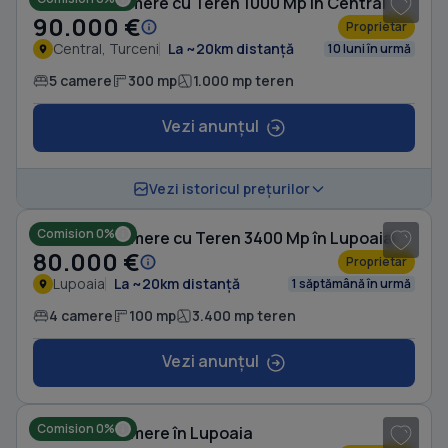
Casă cu 5 camere cu Teren 1000 Mp în Central
90.000 €
Proprietar
Central, Turceni
La ~20km distanță
10 luni în urmă
5 camere
300 mp
1.000 mp teren
Vezi anunțul
1
/ 8
Vezi istoricul prețurilor
Comision 0%
Casă cu 4 camere cu Teren 3400 Mp în Lupoaia
80.000 €
Proprietar
Lupoaia
La ~20km distanță
1 săptămână în urmă
4 camere
100 mp
3.400 mp teren
Vezi anunțul
1
/ 8
Comision 0%
Casă cu 4 camere în Lupoaia