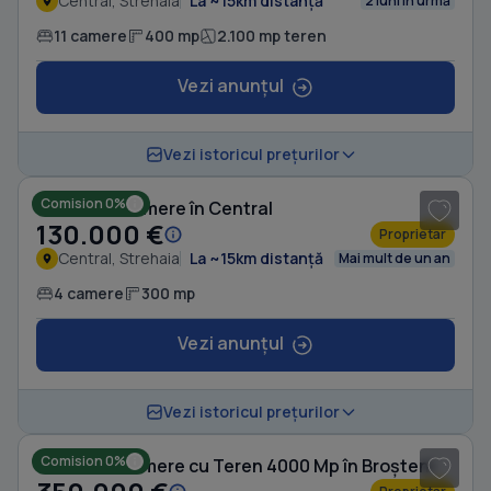
Central, Strehaia
La ~15km distanță
2 luni în urmă
11 camere
400 mp
2.100 mp teren
Vezi anunțul
1
/ 8
Vezi istoricul prețurilor
Comision 0%
Casă cu 4 camere în Central
130.000 €
Proprietar
Central, Strehaia
La ~15km distanță
Mai mult de un an
4 camere
300 mp
Vezi anunțul
1
/ 6
Vezi istoricul prețurilor
Comision 0%
Casă cu 5 camere cu Teren 4000 Mp în Broșteni