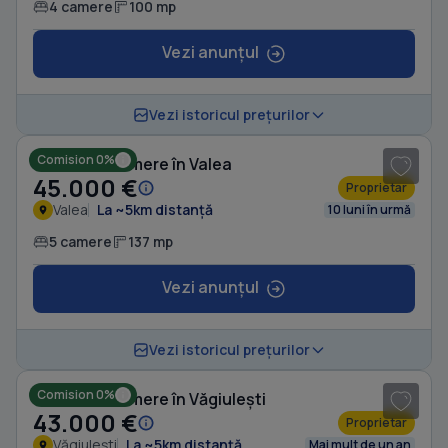
4 camere
100 mp
Vezi anunțul
1
/ 10
Vezi istoricul prețurilor
Comision 0%
Casă cu 5 camere în Valea
45.000 €
Proprietar
Valea
La ~5km distanță
10 luni în urmă
5 camere
137 mp
Vezi anunțul
1
/ 5
Vezi istoricul prețurilor
Comision 0%
Casă cu 5 camere în Văgiulești
43.000 €
Proprietar
Văgiulești
La ~5km distanță
Mai mult de un an