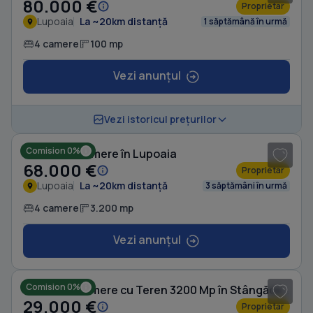
80.000 €
Proprietar
Lupoaia
La ~20km distanță
1 săptămână în urmă
4 camere
100 mp
Vezi anunțul
1
/ 8
Vezi istoricul prețurilor
Comision 0%
Casă cu 4 camere în Lupoaia
68.000 €
Proprietar
Lupoaia
La ~20km distanță
3 săptămâni în urmă
4 camere
3.200 mp
Vezi anunțul
1
/ 9
Comision 0%
Casă cu 5 camere cu Teren 3200 Mp în Stângăceaua
29.000 €
Proprietar