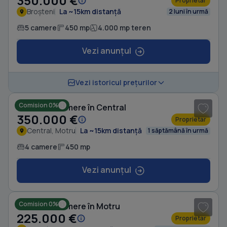
350.000 €
Proprietar
Broșteni
La ~15km distanță
2 luni în urmă
5 camere
450 mp
4.000 mp teren
Vezi anunțul
1
/ 6
Vezi istoricul prețurilor
Comision 0%
Casă cu 4 camere în Central
350.000 €
Proprietar
Central, Motru
La ~15km distanță
1 săptămână în urmă
4 camere
450 mp
Vezi anunțul
1
/ 10
Comision 0%
Casă cu 6 camere în Motru
225.000 €
Proprietar