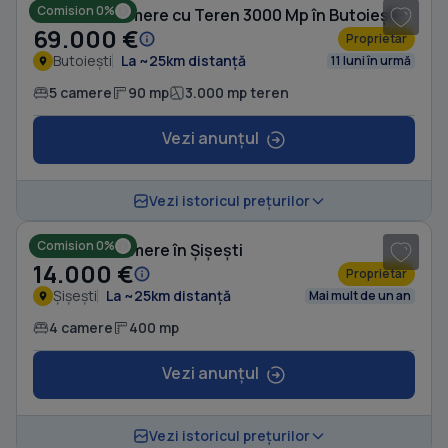
Comision 0%
Casă cu 5 camere cu Teren 3000 Mp în Butoiești
69.000 €
Proprietar
Butoiești
La ~25km distanță
11 luni în urmă
5 camere
90 mp
3.000 mp teren
Vezi anunțul
1
/ 3
Vezi istoricul prețurilor
Comision 0%
Casă cu 4 camere în Șișești
14.000 €
Proprietar
Șișești
La ~25km distanță
Mai mult de un an
4 camere
400 mp
Vezi anunțul
1
/ 16
Vezi istoricul prețurilor