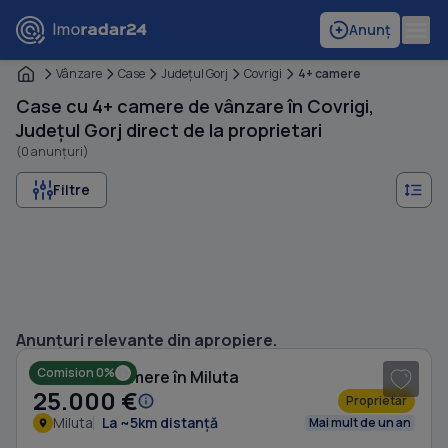
Anunț
Vânzare
Case
Judeţul Gorj
Covrigi
4+ camere
Case cu 4+ camere de vânzare în Covrigi,
Județul Gorj direct de la proprietari
(0 anunțuri)
Filtre
1
/ 8
Anunțuri relevante din apropiere.
Comision 0%
Casă cu 4 camere în Miluta
25.000 €
Proprietar
Miluta
La ~5km distanță
Mai mult de un an