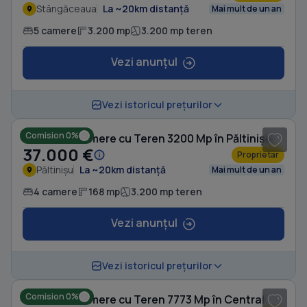
Stângăceaua
La ~20km distanță
Mai mult de un an
5 camere
3.200 mp
3.200 mp teren
Vezi anunțul
1
/ 10
Vezi istoricul prețurilor
Comision 0%
Casă cu 4 camere cu Teren 3200 Mp în Păltinișu
37.000 €
Proprietar
Păltinișu
La ~20km distanță
Mai mult de un an
4 camere
168 mp
3.200 mp teren
Vezi anunțul
1
/ 8
Vezi istoricul prețurilor
Comision 0%
Casă cu 4 camere cu Teren 7773 Mp în Central