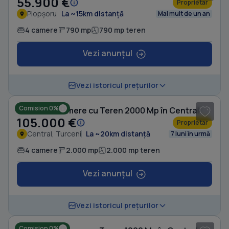
55.900 €
Proprietar
Plopșoru
La ~15km distanță
Mai mult de un an
4 camere
790 mp
790 mp teren
Vezi anunțul
1
/ 6
Vezi istoricul prețurilor
Comision 0%
Casă cu 4 camere cu Teren 2000 Mp în Central
105.000 €
Proprietar
Central, Turceni
La ~20km distanță
7 luni în urmă
4 camere
2.000 mp
2.000 mp teren
Vezi anunțul
1
/ 10
Vezi istoricul prețurilor
Comision 0%