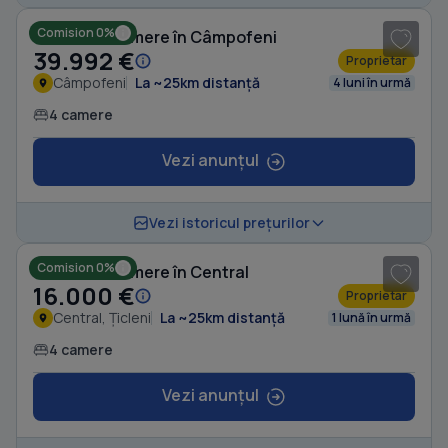
Comision 0%
Casă cu 4 camere în Câmpofeni
39.992 €
Proprietar
Câmpofeni
La ~25km distanță
4 luni în urmă
4 camere
Vezi anunțul
1
/ 2
Vezi istoricul prețurilor
Comision 0%
Casă cu 4 camere în Central
16.000 €
Proprietar
Central, Țicleni
La ~25km distanță
1 lună în urmă
4 camere
Vezi anunțul