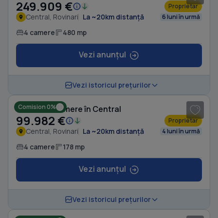
249.909 €
Proprietar
Central, Rovinari
La ~20km distanță
6 luni în urmă
4 camere
480 mp
Vezi anunțul
1
/ 8
Vezi istoricul prețurilor
Comision 0%
Casă cu 4 camere în Central
99.982 €
Proprietar
Central, Rovinari
La ~20km distanță
4 luni în urmă
4 camere
178 mp
Vezi anunțul
1
/ 5
Vezi istoricul prețurilor