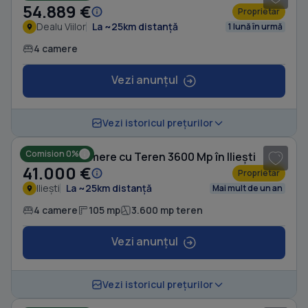
54.889 €
Proprietar
Dealu Viilor
La ~25km distanță
1 lună în urmă
4 camere
Vezi anunțul
1
/ 7
Vezi istoricul prețurilor
Comision 0%
Casă cu 4 camere cu Teren 3600 Mp în Iliești
41.000 €
Proprietar
Iliești
La ~25km distanță
Mai mult de un an
4 camere
105 mp
3.600 mp teren
Vezi anunțul
1
/ 10
Vezi istoricul prețurilor