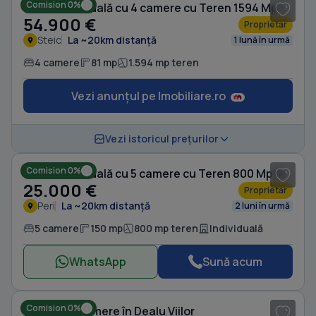
Comision 0%
Casă individuală cu 4 camere cu Teren 1594 Mp în Steic
54.900 €
Proprietar
Steic
La ~20km distanță
1 lună în urmă
4 camere
81 mp
1.594 mp teren
Vezi anunțul pe Imobiliare.ro
1
/ 4
Vezi istoricul prețurilor
Comision 0%
Casă individuală cu 5 camere cu Teren 800 Mp în Peri
25.000 €
Proprietar
Peri
La ~20km distanță
2 luni în urmă
5 camere
150 mp
800 mp teren
Individuală
WhatsApp
Sună acum
1
/ 4
Comision 0%
Casă cu 4 camere în Dealu Viilor