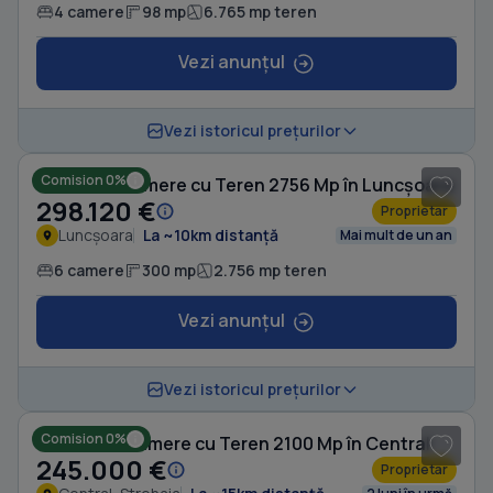
4 camere
98 mp
6.765 mp teren
Vezi anunțul
1
/ 5
Vezi istoricul prețurilor
Comision 0%
Casă cu 6 camere cu Teren 2756 Mp în Luncșoara
298.120 €
Proprietar
Luncșoara
La ~10km distanță
Mai mult de un an
6 camere
300 mp
2.756 mp teren
Vezi anunțul
1
/ 10
Vezi istoricul prețurilor
Comision 0%
Casă cu 11 camere cu Teren 2100 Mp în Central
245.000 €
Proprietar