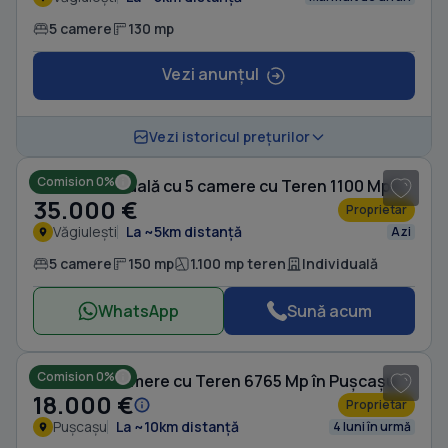
5 camere
130 mp
Vezi anunțul
1
/ 7
Vezi istoricul prețurilor
Comision 0%
Casă individuală cu 5 camere cu Teren 1100 Mp în Văgiulești
35.000 €
Proprietar
Văgiulești
La ~5km distanță
Azi
5 camere
150 mp
1.100 mp teren
Individuală
WhatsApp
Sună acum
Comision 0%
Casă cu 4 camere cu Teren 6765 Mp în Pușcașu
18.000 €
Proprietar
Pușcașu
La ~10km distanță
4 luni în urmă