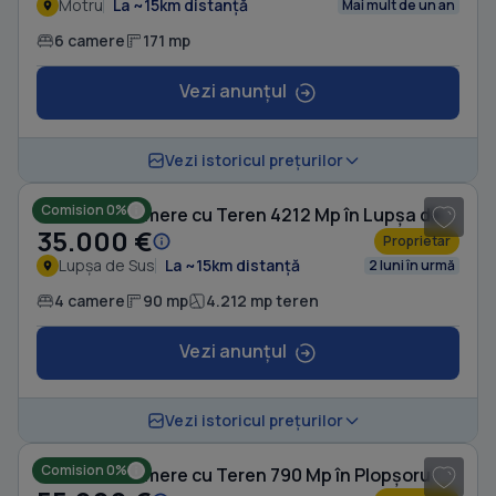
Motru
La ~15km distanță
Mai mult de un an
6 camere
171 mp
Vezi anunțul
1
/ 10
Vezi istoricul prețurilor
Comision 0%
Casă cu 4 camere cu Teren 4212 Mp în Lupșa de Sus
35.000 €
Proprietar
Lupșa de Sus
La ~15km distanță
2 luni în urmă
4 camere
90 mp
4.212 mp teren
Vezi anunțul
1
/ 20
Vezi istoricul prețurilor
Comision 0%
Casă cu 4 camere cu Teren 790 Mp în Plopșoru