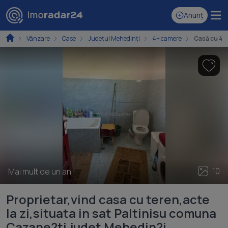
Anunț
Vânzare
Case
Județul Mehedinți
4+ camere
Casă cu 4 c
10
Mai mult de un an
Proprietar,vind casa cu teren,acte
la zi,situata in sat Paltinisu comuna
Cazane?ti,judet Mehedin?i