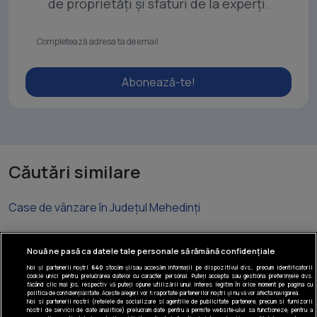
de proprietăți și sfaturi de la experți.
Abonează-te!
Căutări similare
Case de vânzare în Județul Mehedinți
Nouă ne pasă ca datele tale personale să rămână confidențiale
Noi și partenerii noștri
640
stocăm și/sau accesăm informații pe dispozitivul dvs., precum identificatorii
cookie unici pentru prelucrarea datelor cu caracter personal. Puteți accepta sau gestiona preferințele dvs.
Tel: +40 374 40 44 99
făcând clic mai jos, respectiv vă puteți opune utilizării unui interes legitim în orice moment pe pagina cu
politica de confidențialitate. Aceste alegeri vor fi raportate partenerilor noștri și nu vă vor afecta navigarea.
Iride Business Park, Bld. Dimitrie
Noi si partenerii nostri (retelele de socializare si agentiile de publicitate partenere, precum si furnizorii
nostri de servicii de date analitice) prelucram date pentru a permite website-ului sa functioneze, pentru a
Pompeiu 9-9A, Clădirea B2B, 020335,