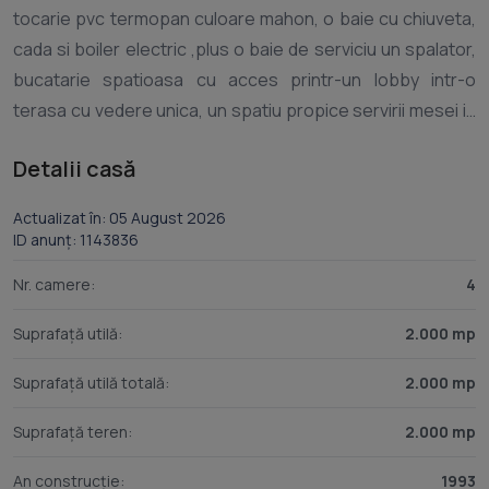
tocarie pvc termopan culoare mahon, o baie cu chiuveta,
cada si boiler electric ,plus o baie de serviciu un spalator,
bucatarie spatioasa cu acces printr-un lobby intr-o
terasa cu vedere unica, un spatiu propice servirii mesei in
aer liber. Tot la nivelul 1 este un hol extrem de generos
Detalii casă
care confera accesul in toate incaperile si care se termina
cu o camara spatioasa. Accesul la acest nivel se face prin
Actualizat în: 05 August 2026
doua intrari, una principala, din sosea si una de g serviciu,
ID anunț: 1143836
din terasa. La cel de-al doilea nivel sunt trei incaperi,
Nr. camere:
4
partial amenajate, cu acces separat din curte. Imobilul
este racordat la reteaua de electricitate, iar apa este
Suprafață utilă:
2.000 mp
alimentata din fantana proprie. Sistemul de incalzire actual
Suprafață utilă totală:
2.000 mp
este cu lemne, prin sobe teracota in fiecare incapere,
existand posibilitatea de racordare la conducta de gaz
Suprafață teren:
2.000 mp
existenta in imediata apropriere a imobilului. Deasemenea
exista posibilitate racordarii la conducta de apa ce se afla
An construcție:
1993