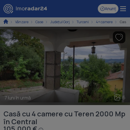
Anunț
Vânzare
Case
Județul Gorj
Turceni
4+ camere
Casă 
6
7 luni în urmă
Casă cu 4 camere cu Teren 2000 Mp
în Central
105.000 €