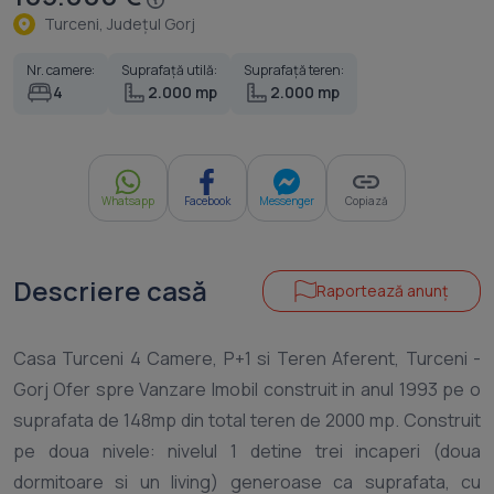
Turceni, Judeţul Gorj
Nr. camere:
Suprafață utilă:
Suprafață teren:
4
2.000 mp
2.000 mp
Whatsapp
Facebook
Messenger
Copiază
Descriere casă
Raportează anunț
Casa Turceni 4 Camere, P+1 si Teren Aferent, Turceni -
Gorj Ofer spre Vanzare Imobil construit in anul 1993 pe o
suprafata de 148mp din total teren de 2000 mp. Construit
pe doua nivele: nivelul 1 detine trei incaperi (doua
dormitoare si un living) generoase ca suprafata, cu