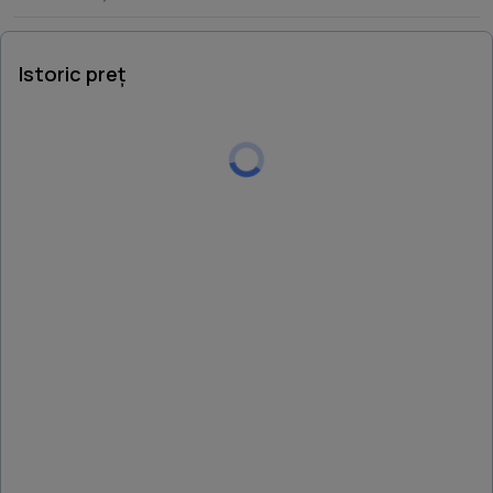
tot in aproprierea imobilului. Suprafata terenului este
cultivata cu vita de vie si pomi fructiferi. ID anun? :
Istoric preț