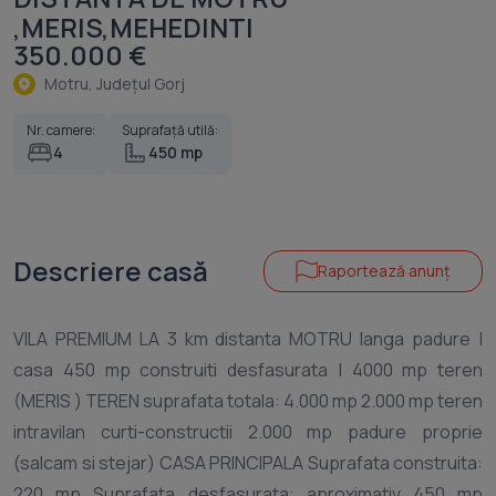
,MERIS,MEHEDINTI
350.000 €
Motru, Judeţul Gorj
Nr. camere:
Suprafață utilă:
4
450 mp
Descriere casă
Raportează anunț
VILA PREMIUM LA 3 km distanta MOTRU langa padure |
casa 450 mp construiti desfasurata | 4000 mp teren
(MERIS ) TEREN suprafata totala: 4.000 mp 2.000 mp teren
intravilan curti-constructii 2.000 mp padure proprie
(salcam si stejar) CASA PRINCIPALA Suprafata construita:
220 mp Suprafata desfasurata: aproximativ 450 mp