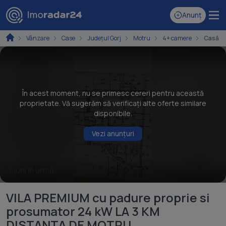
Anunț
Vânzare
Case
Județul Gorj
Motru
4+ camere
Casă cu
În acest moment, nu se primesc cereri pentru această
proprietate. Vă sugerăm să verificați alte oferte similare
disponibile.
Vezi anunțuri
2 luni în urmă
VILA PREMIUM cu padure proprie si
prosumator 24 kW LA 3 KM
DISTANTA DE MOTRU