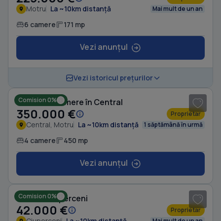
Motru
La ~10km distanță
Mai mult de un an
6 camere
171 mp
Vezi anunțul
1
/ 6
Vezi istoricul prețurilor
Comision 0%
Casă cu 4 camere în Central
350.000 €
Proprietar
Central, Motru
La ~10km distanță
1 săptămână în urmă
4 camere
450 mp
Vezi anunțul
1
/ 9
Comision 0%
Casă în Ciuperceni
42.000 €
Proprietar
Ciuperceni
La ~10km distanță
Mai mult de un an