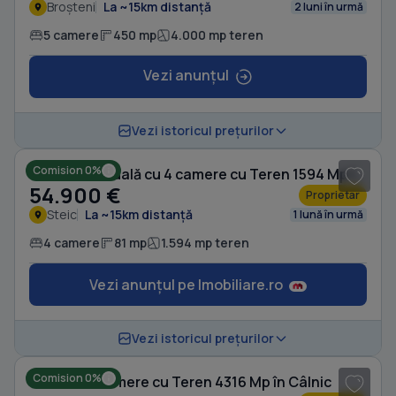
Broșteni
La ~15km distanță
2 luni în urmă
5 camere
450 mp
4.000 mp teren
Vezi anunțul
1
/ 5
Vezi istoricul prețurilor
Comision 0%
Casă individuală cu 4 camere cu Teren 1594 Mp în Steic
54.900 €
Proprietar
Steic
La ~15km distanță
1 lună în urmă
4 camere
81 mp
1.594 mp teren
Vezi anunțul pe Imobiliare.ro
1
/ 10
Vezi istoricul prețurilor
Comision 0%
Casă cu 5 camere cu Teren 4316 Mp în Câlnic