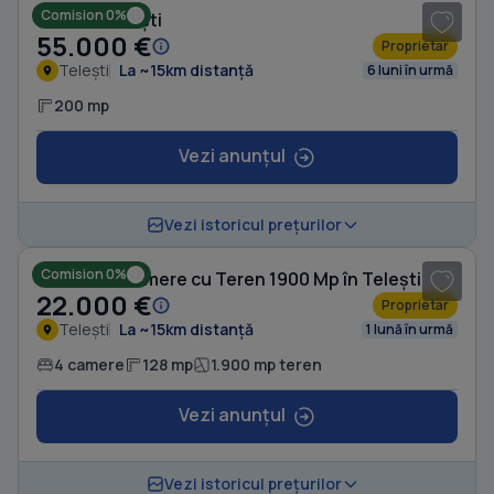
Comision 0%
Casă în Telești
55.000 €
Proprietar
Telești
La ~15km distanță
6 luni în urmă
200 mp
Vezi anunțul
1
/ 2
Vezi istoricul prețurilor
Comision 0%
Casă cu 4 camere cu Teren 1900 Mp în Telești
22.000 €
Proprietar
Telești
La ~15km distanță
1 lună în urmă
4 camere
128 mp
1.900 mp teren
Vezi anunțul
Vezi istoricul prețurilor