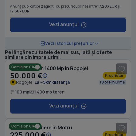
Anunț publicat de
2
agenții cu prețuri cuprinse între
17.203 EUR
și
17.667 EUR
Vezi anunțul
Vezi istoricul prețurilor
Pe lângă rezultatele de mai sus, iată și oferte
1
/ 4
similare din împrejurimi.
Comision 0%
Casă cu Teren 1400 Mp în Rogojel
50.000 €
Proprietar
Rogojel
La ~5km distanță
19 ore în urmă
100 mp
1.400 mp teren
Vezi anunțul
1
/ 10
Comision 0%
Casă cu 6 camere în Motru
225.000 €
Proprietar