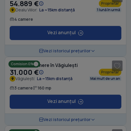
54.889 €
Proprietar
Dealu Viilor
La ~15km distanță
1 lună în urmă
4 camere
Vezi anunțul
Vezi istoricul prețurilor
Comision 0%
Casă cu 3 camere în Văgiulești
31.000 €
Proprietar
Văgiulești
La ~15km distanță
Mai mult de un an
3 camere
160 mp
Vezi anunțul
1
/ 5
Vezi istoricul prețurilor