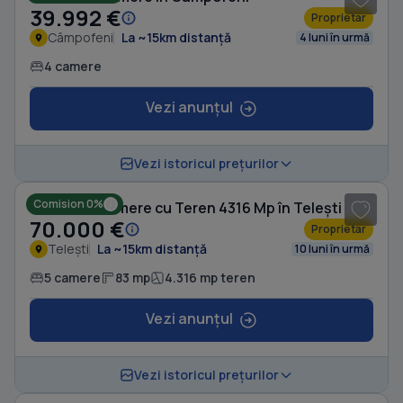
39.992 €
Proprietar
Câmpofeni
La ~15km distanță
4 luni în urmă
4 camere
Vezi anunțul
1
/ 10
Vezi istoricul prețurilor
Comision 0%
Casă cu 5 camere cu Teren 4316 Mp în Telești
70.000 €
Proprietar
Telești
La ~15km distanță
10 luni în urmă
5 camere
83 mp
4.316 mp teren
Vezi anunțul
1
/ 5
Vezi istoricul prețurilor