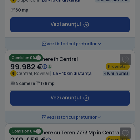
60 mp
Vezi anunțul
1
/ 8
Vezi istoricul prețurilor
Comision 0%
Casă cu 4 camere în Central
99.982 €
Proprietar
Central, Rovinari
La ~10km distanță
4 luni în urmă
4 camere
178 mp
Vezi anunțul
1
/ 8
Vezi istoricul prețurilor
Comision 0%
Casă cu 4 camere cu Teren 7773 Mp în Central
249.456 €
Proprietar