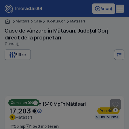
Anunț
Vânzare
Case
Judeţul Gorj
Mătăsari
Case de vânzare în Mătăsari, Județul Gorj
direct de la proprietari
(1 anunț)
Filtre
1
/ 10
Comision 0%
Casă cu Teren 1540 Mp în Mătăsari
17.203 €
Proprietar
1
Mătăsari
5 luni în urmă
55 mp
1.540 mp teren