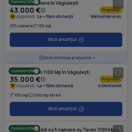
Comision 0%
Casă cu 5 camere în Văgiulești
43.000 €
Proprietar
Văgiulești
La ~15km distanță
Mai mult de un an
5 camere
130 mp
Vezi anunțul
1
/ 5
Vezi istoricul prețurilor
Comision 0%
Casă cu Teren 1100 Mp în Văgiulești
35.000 €
Proprietar
Văgiulești
La ~15km distanță
2 zile în urmă
150 mp
1.100 mp teren
Vezi anunțul
1
/ 7
Comision 0%
Casă individuală cu 5 camere cu Teren 1100 Mp în Văgiulești