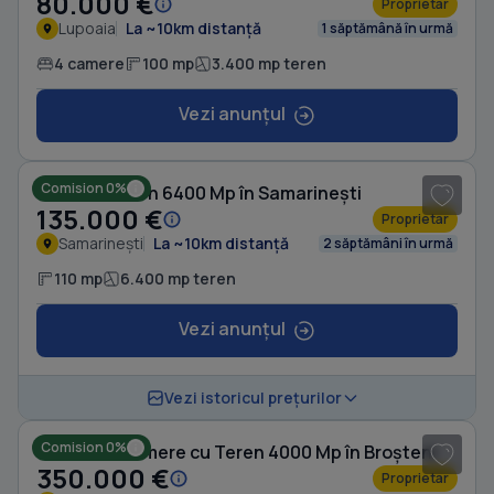
80.000 €
Proprietar
Lupoaia
La ~10km distanță
1 săptămână în urmă
4 camere
100 mp
3.400 mp teren
Vezi anunțul
1
/ 10
Comision 0%
Casă cu Teren 6400 Mp în Samarinești
135.000 €
Proprietar
Samarinești
La ~10km distanță
2 săptămâni în urmă
110 mp
6.400 mp teren
Vezi anunțul
1
/ 6
Vezi istoricul prețurilor
Comision 0%
Casă cu 5 camere cu Teren 4000 Mp în Broșteni
350.000 €
Proprietar