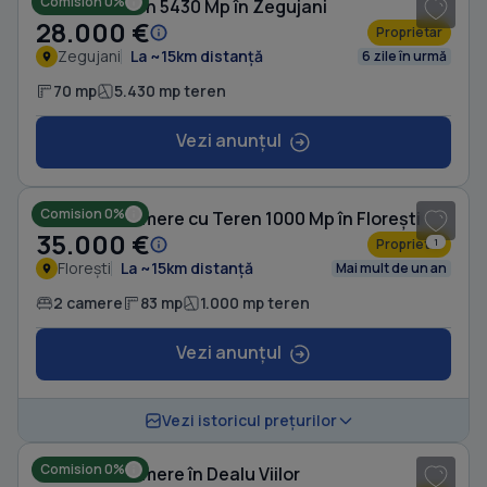
Comision 0%
Casă cu Teren 5430 Mp în Zegujani
28.000 €
Proprietar
Zegujani
La ~15km distanță
6 zile în urmă
70 mp
5.430 mp teren
Vezi anunțul
1
/ 10
Comision 0%
Casă cu 2 camere cu Teren 1000 Mp în Florești
35.000 €
Proprietar
1
Florești
La ~15km distanță
Mai mult de un an
2 camere
83 mp
1.000 mp teren
Vezi anunțul
1
/ 4
Vezi istoricul prețurilor
Comision 0%
Casă cu 4 camere în Dealu Viilor