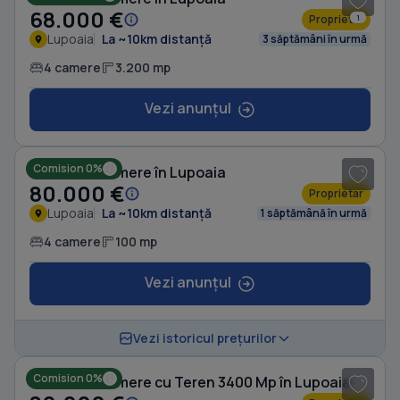
68.000 €
Proprietar
1
Lupoaia
La ~10km distanță
3 săptămâni în urmă
4 camere
3.200 mp
Vezi anunțul
1
/ 8
Comision 0%
Casă cu 4 camere în Lupoaia
80.000 €
Proprietar
Lupoaia
La ~10km distanță
1 săptămână în urmă
4 camere
100 mp
Vezi anunțul
1
/ 8
Vezi istoricul prețurilor
Comision 0%
Casă cu 4 camere cu Teren 3400 Mp în Lupoaia