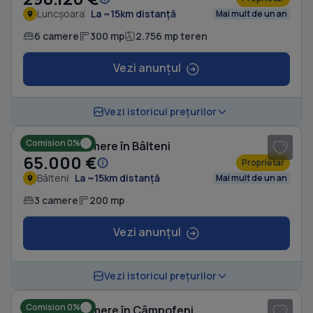
Luncșoara
La ~15km distanță
Mai mult de un an
6 camere
300 mp
2.756 mp teren
Vezi anunțul
1
/ 7
Vezi istoricul prețurilor
Comision 0%
Casă cu 3 camere în Bâlteni
65.000 €
Proprietar
Bâlteni
La ~15km distanță
Mai mult de un an
3 camere
200 mp
Vezi anunțul
1
/ 16
Vezi istoricul prețurilor
Comision 0%
Casă cu 4 camere în Câmpofeni