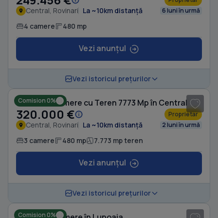
Central, Rovinari
La ~10km distanță
6 luni în urmă
4 camere
480 mp
Vezi anunțul
1
/ 5
Vezi istoricul prețurilor
Comision 0%
Casă cu 3 camere cu Teren 7773 Mp în Central
320.000 €
Proprietar
Central, Rovinari
La ~10km distanță
2 luni în urmă
3 camere
480 mp
7.773 mp teren
Vezi anunțul
1
/ 8
Vezi istoricul prețurilor
Comision 0%
Casă cu 4 camere în Lupoaia