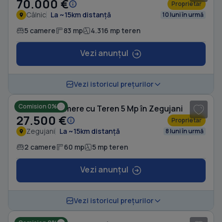
70.000 €
Proprietar
Câlnic
La ~15km distanță
10 luni în urmă
5 camere
83 mp
4.316 mp teren
Vezi anunțul
1
/ 10
Vezi istoricul prețurilor
Comision 0%
Casă cu 2 camere cu Teren 5 Mp în Zegujani
27.500 €
Proprietar
Zegujani
La ~15km distanță
8 luni în urmă
2 camere
60 mp
5 mp teren
Vezi anunțul
Vezi istoricul prețurilor