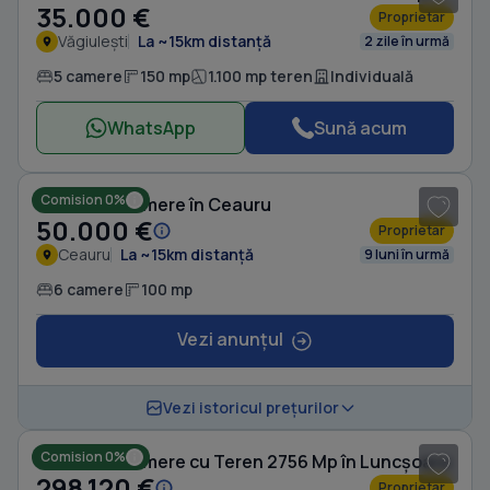
35.000 €
Proprietar
Văgiulești
La ~15km distanță
2 zile în urmă
5 camere
150 mp
1.100 mp teren
Individuală
WhatsApp
Sună acum
1
/ 7
Comision 0%
Casă cu 6 camere în Ceauru
50.000 €
Proprietar
Ceauru
La ~15km distanță
9 luni în urmă
6 camere
100 mp
Vezi anunțul
1
/ 5
Vezi istoricul prețurilor
Comision 0%
Casă cu 6 camere cu Teren 2756 Mp în Luncșoara
298.120 €
Proprietar