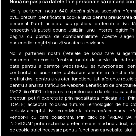
Case de vânzare în Scoarța
Nouă ne pasă ca datele tale personale să rămână conf
Noi și partenerii noștri
640
stocăm și/sau accesăm informaț
Case de vânzare în Bălești
dvs., precum identificatorii cookie unici pentru prelucrarea 
personal. Puteți accepta sau gestiona preferințele dvs. fă
Case de vânzare în Budieni
respectiv vă puteți opune utilizării unui interes legitim 
pagina cu politica de confidențialitate. Aceste alegeri
Case de vânzare în Tismana
partenerilor noștri și nu vă vor afecta navigarea.
Case de vânzare în Bălănești
Noi si partenerii nostri (retelele de socializare si agenti
partenere, precum si furnizorii nostri de servicii de date a
date pentru a permite website-ului sa functioneze, pen
continutul si anunturile publicitare afisate in functie de
profilul dvs., pentru a va oferi functionalitati aferente retelel
pentru a analiza traficul pe website. Beneficiati de drepturil
Tel: +40 374 40 44 99
15-22 din GDPR in legatura cu prelucrarea datelor cu caracte
Iride Business Park, Bld. Dimitrie
drepturi pot fi exercitate prin modalitatea indicata
. Pr
aici
Pompeiu 9-9A, Clădirea B2B, 020335,
TOATE”, acceptati folosirea tuturor Tehnologiilor de tip Co
sector 2, București, România
inclusiv acceptul dvs. cu privire la stocarea/accesarea info
Vendor-ii cu care colaboram. Prin click pe “VREAU SA 
© Realmedia Network
Politica de
Termen
2026
confidențialitate
condiți
INDIVIDUAL” puteti schimba preferintele in mod individual, ma
de cookie strict necesare pentru functionarea website-ului.