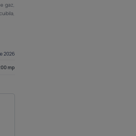
pe gaz,
uibila,
lie 2026
200 mp