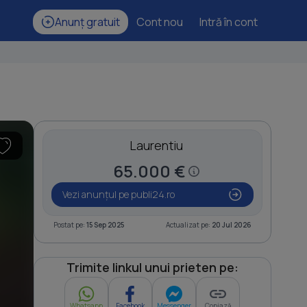
Anunț gratuit
Cont nou
Intră în cont
Laurentiu
65.000 €
Vezi anunțul pe publi24.ro
Postat pe:
15 Sep 2025
Actualizat pe:
20 Jul 2026
Trimite linkul unui prieten pe:
Whatsapp
Facebook
Messenger
Copiază