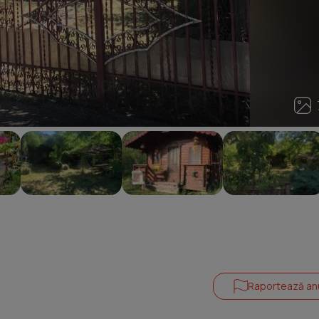
7
Raportează an