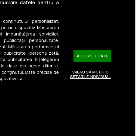
relucrăm datele pentru a
a conținutului personalizat.
 pe un dispozitiv. Măsurarea
 îmbunătățirea serviciilor.
 publicității personalizate.
izat. Măsurarea performanței
u publicitate personalizată.
ACCEPT TOATE
ta publicitatea. Înțelegerea
 de date din surse diferite.
a conținutul. Date precise de
VREAU SA MODIFIC
SETARILE INDIVIDUAL
pozitivului.
Urmărește-ne