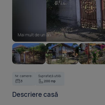
Mai mult de un an
Nr. camere:
Suprafață utilă:
3
200 mp
Descriere casă