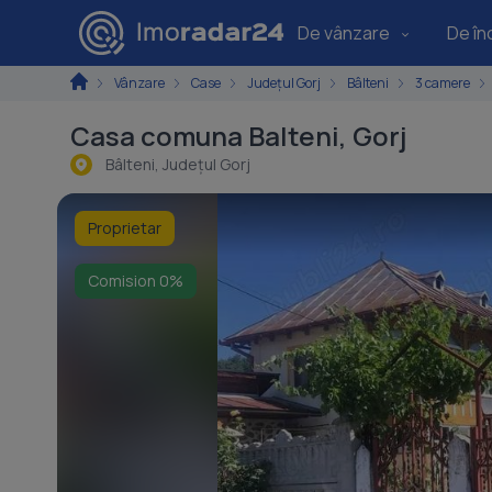
De vânzare
De înc
Vânzare
Case
Județul Gorj
Bâlteni
3 camere
Casa comuna Balteni, Gorj
Bâlteni, Judeţul Gorj
Proprietar
Comision 0%