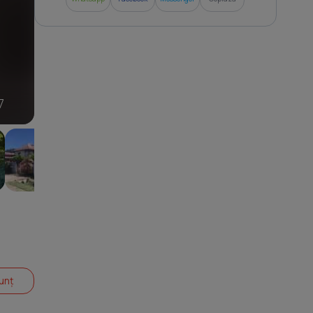
7
unț