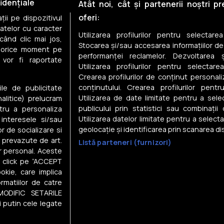
Case de vânzare în Runcu
idențiale
Atât noi, cât și partenerii noștri p
oferi:
ii pe dispozitivul
Case de vânzare în Arcani
datelor cu caracter
Utilizarea profilurilor pentru selectare
când clic mai jos,
Case de vânzare în Polovragi
Stocarea și/sau accesarea informațiilor de
în orice moment pe
performanței reclamelor. Dezvoltarea și
 vor fi raportate
Case de vânzare în Turceni
Utilizarea profilurilor pentru selectarea
Crearea profilurilor de conținut personal
Case de vânzare în Buduhala
conținutului. Crearea profilurilor pentr
ile de publicitate
Utilizarea de date limitate pentru a selec
nalitice) prelucram
publicului prin statistici sau combinații
tru a personaliza
Utilizarea datelor limitate pentru a select
 interesele si/sau
geolocație și identificarea prin scanarea dis
or de socializare si
e prevazute de art.
Listă parteneri (furnizori)
Despre noi
r personal. Aceste
in click pe “ACCEPT
Gestionați preferințele
okie, care implica
Contact DSA
rmatiilor de catre
Raportează conținut ilegal
MODIFIC SETARILE
i și
Statistici
i
vizitatori
i putin cele legate