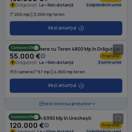
Drăguțești
La ~5km distanță
2 săptămâni în urmă
200 mp
3.000 mp teren
Vezi anunțul
1
/ 8
Comision 0%
Casă cu 3 camere cu Teren 4800 Mp în Drăguțești
55.000 €
Proprietar
Drăguțești
La ~5km distanță
2 luni în urmă
3 camere
67 mp
4.800 mp teren
Vezi anunțul
Vezi istoricul prețurilor
Comision 0%
Casă cu Teren 6990 Mp în Urechești
120.000 €
Proprietar
Urechești
La ~10km distanță
2 săptămâni în urmă