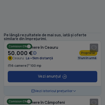
Pe lângă rezultatele de mai sus, iată și oferte
1
/ 7
similare din împrejurimi.
Comision 0%
Casă cu 6 camere în Ceauru
50.000 €
Proprietar
Ceauru
La ~5km distanță
9 luni în urmă
6 camere
100 mp
Vezi anunțul
1
/ 16
Vezi istoricul prețurilor
Comision 0%
Casă cu 4 camere în Câmpofeni