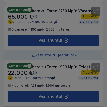
Comision 0%
Casă cu 5 camere cu Teren 2750 Mp în Văcarea
65.000 €
Proprietar
Văcarea
La ~10km distanță
8 luni în urmă
5 camere
100 mp
2.750 mp teren
Vezi anunțul
1
/ 2
Vezi istoricul prețurilor
Comision 0%
Casă cu 4 camere cu Teren 1900 Mp în Telești
22.000 €
Proprietar
Telești
La ~10km distanță
1 lună în urmă
4 camere
128 mp
1.900 mp teren
Vezi anunțul