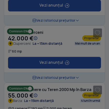
Vezi anunțul
1
/ 9
Vezi istoricul prețurilor
Comision 0%
Casă în Ciuperceni
42.000 €
Proprietar
Ciuperceni
La ~15km distanță
Mai mult de un an
60 mp
Vezi anunțul
Vezi istoricul prețurilor
Comision 0%
Casă cu 3 camere cu Teren 2000 Mp în Barza
55.000 €
Proprietar
Barza
La ~15km distanță
4 luni în urmă
3 camere
192 mp
2.000 mp teren