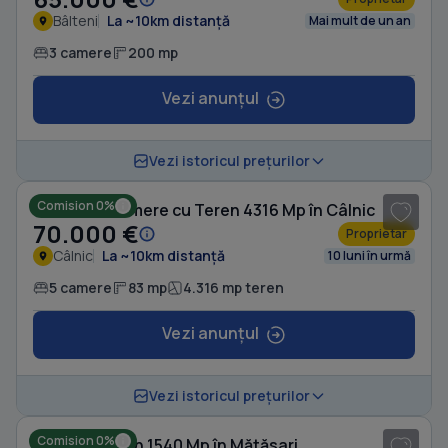
Bâlteni
La ~10km distanță
Mai mult de un an
3 camere
200 mp
Vezi anunțul
1
/ 10
Vezi istoricul prețurilor
Comision 0%
Casă cu 5 camere cu Teren 4316 Mp în Câlnic
70.000 €
Proprietar
Câlnic
La ~10km distanță
10 luni în urmă
5 camere
83 mp
4.316 mp teren
Vezi anunțul
1
/ 10
Vezi istoricul prețurilor
Comision 0%
Casă cu Teren 1540 Mp în Mătăsari