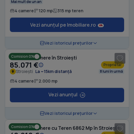
Mai mult de un an
4 camere
120 mp
315 mp teren
Vezi anunțul pe Imobiliare.ro
1
/ 8
Vezi istoricul prețurilor
Comision 0%
Casă cu 4 camere în Stroiești
85.071 €
Proprietar
Stroiești
La ~15km distanță
8 luni în urmă
4 camere
2.000 mp
Vezi anunțul
1
/ 8
Vezi istoricul prețurilor
Comision 0%
Casă cu 3 camere cu Teren 6862 Mp în Stroiești