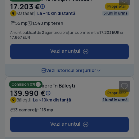
17.203 €
Proprietar
Mătăsari
La ~10km distanță
5 luni în urmă
55 mp
1.540 mp teren
Anunț publicat de
2
agenții cu prețuri cuprinse între
17.203 EUR
și
17.667 EUR
Vezi anunțul
1
/ 7
Vezi istoricul prețurilor
Comision 0%
Casă cu 3 camere în Bălești
139.990 €
Proprietar
Bălești
La ~10km distanță
1 lună în urmă
3 camere
115 mp
Vezi anunțul