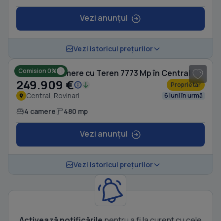
Vezi anunțul
1
/ 8
Vezi istoricul prețurilor
Comision 0%
Casă cu 4 camere cu Teren 7773 Mp în Central
249.909 €
Proprietar
Central, Rovinari
6 luni în urmă
4 camere
480 mp
Vezi anunțul
Vezi istoricul prețurilor
Activează notificările
pentru a fi la curent cu cele