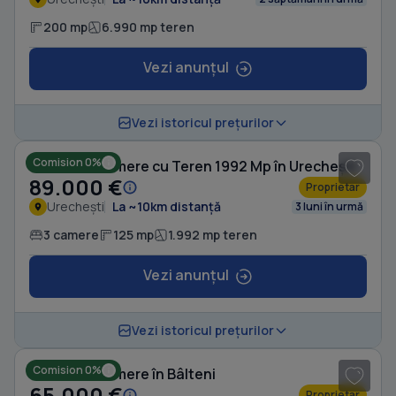
200 mp
6.990 mp teren
Vezi anunțul
1
/ 5
Vezi istoricul prețurilor
Comision 0%
Casă cu 3 camere cu Teren 1992 Mp în Urechești
89.000 €
Proprietar
Urechești
La ~10km distanță
3 luni în urmă
3 camere
125 mp
1.992 mp teren
Vezi anunțul
1
/ 7
Vezi istoricul prețurilor
Comision 0%
Casă cu 3 camere în Bâlteni
65.000 €
Proprietar