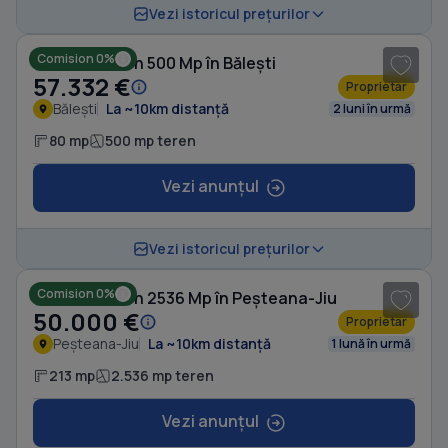
1
/ 3
Vezi istoricul prețurilor
Comision 0%
Casă cu Teren 500 Mp în Bălești
57.332 €
Proprietar
Bălești
La ~10km distanță
2 luni în urmă
80 mp
500 mp teren
Vezi anunțul
1
/ 9
Vezi istoricul prețurilor
Comision 0%
Casă cu Teren 2536 Mp în Peșteana-Jiu
50.000 €
Proprietar
Peșteana-Jiu
La ~10km distanță
1 lună în urmă
213 mp
2.536 mp teren
Vezi anunțul
1
/ 6