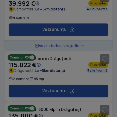
39.992 €
Proprietar
Câmpofeni
La ~5km distanță
4 luni în urmă
4 camere
Vezi anunțul
1
/ 8
Vezi istoricul prețurilor
Comision 0%
Casă cu 2 camere în Drăguțești
115.022 €
Proprietar
Drăguțești
La ~5km distanță
3 zile în urmă
2 camere
85 mp
Vezi anunțul
1
/ 16
Comision 0%
Casă cu Teren 3000 Mp în Drăguțești
135.000 €
Proprietar