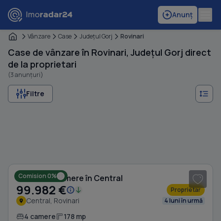
Anunț
Vânzare
Case
Judeţul Gorj
Rovinari
Case de vânzare în Rovinari, Județul Gorj direct
de la proprietari
(3 anunțuri)
Filtre
1
/ 8
Comision 0%
Casă cu 4 camere în Central
99.982 €
Proprietar
Central, Rovinari
4 luni în urmă
4 camere
178 mp