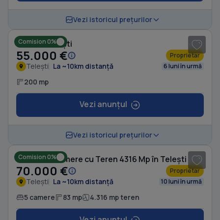
1
/ 5
Vezi istoricul prețurilor
Comision 0%
Casă în Telești
55.000 €
Proprietar
Telești
La ~10km distanță
6 luni în urmă
200 mp
Vezi anunțul
1
/ 10
Vezi istoricul prețurilor
Comision 0%
Casă cu 5 camere cu Teren 4316 Mp în Telești
70.000 €
Proprietar
Telești
La ~10km distanță
10 luni în urmă
5 camere
83 mp
4.316 mp teren
Vezi anunțul