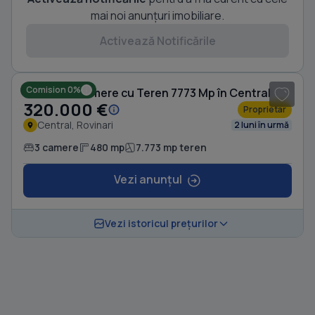
mai noi anunțuri imobiliare.
Activează Notificările
1
/ 5
Comision 0%
Casă cu 3 camere cu Teren 7773 Mp în Central
320.000 €
Proprietar
Central, Rovinari
2 luni în urmă
3 camere
480 mp
7.773 mp teren
Vezi anunțul
Vezi istoricul prețurilor