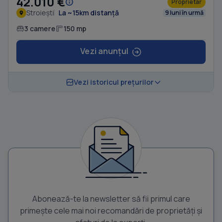
42.010 €
Proprietar
Stroiești
La ~15km distanță
9 luni în urmă
3 camere
150 mp
Vezi anunțul
Vezi istoricul prețurilor
Abonează-te la newsletter să fii primul care
primește cele mai noi recomandări de proprietăți și