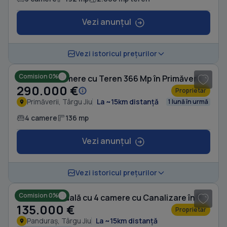
Vezi anunțul
1
/ 8
Vezi istoricul prețurilor
Comision 0%
Casă cu 4 camere cu Teren 366 Mp în Primăverii
290.000 €
Proprietar
Primăverii, Târgu Jiu
La ~15km distanță
1 lună în urmă
4 camere
136 mp
Vezi anunțul
1
/ 16
Vezi istoricul prețurilor
Comision 0%
Casă individuală cu 4 camere cu Canalizare în Panduraș
135.000 €
Proprietar
Panduraș, Târgu Jiu
La ~15km distanță