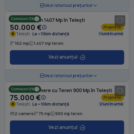
1
/ 5
Vezi istoricul prețurilor
Comision 0%
Casă cu Teren 1407 Mp în Telești
50.000 €
Proprietar
Telești
La ~10km distanță
1 lună în urmă
162 mp
1.407 mp teren
Vezi anunțul
1
/ 14
Vezi istoricul prețurilor
Comision 0%
Casă cu 2 camere cu Teren 900 Mp în Telești
75.000 €
Proprietar
Telești
La ~10km distanță
2 luni în urmă
2 camere
75 mp
900 mp teren
Vezi anunțul