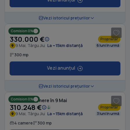
1
/ 5
Vezi istoricul prețurilor
Comision 0%
Casă în 9 Mai
330.000 €
Proprietar
9 Mai, Târgu Jiu
La ~15km distanță
6 luni în urmă
300 mp
Vezi anunțul
1
/ 6
Vezi istoricul prețurilor
Comision 0%
Casă cu 4 camere în 9 Mai
310.248 €
Proprietar
9 Mai, Târgu Jiu
La ~15km distanță
3 luni în urmă
4 camere
300 mp