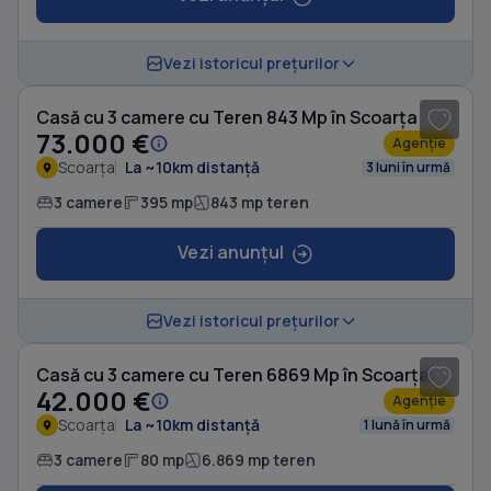
1
/ 13
Vezi istoricul prețurilor
Casă cu 3 camere cu Teren 843 Mp în Scoarța
73.000 €
Agenție
Scoarța
La ~10km distanță
3 luni în urmă
3 camere
395 mp
843 mp teren
Vezi anunțul
1
/ 5
Vezi istoricul prețurilor
Casă cu 3 camere cu Teren 6869 Mp în Scoarța
42.000 €
Agenție
Scoarța
La ~10km distanță
1 lună în urmă
3 camere
80 mp
6.869 mp teren