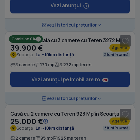
Vezi anunțul
1
/ 10
Vezi istoricul prețurilor
Comision 0%
Casă individuală cu 3 camere cu Teren 3272 Mp în Scoarța
39.900 €
Agenție
Scoarța
La ~10km distanță
2 luni în urmă
3 camere
170 mp
3.272 mp teren
Vezi anunțul pe Imobiliare.ro
1
/ 5
Vezi istoricul prețurilor
Casă cu 2 camere cu Teren 923 Mp în Scoarța
25.000 €
Agenție
Scoarța
La ~10km distanță
3 luni în urmă
2 camere
95 mp
923 mp teren