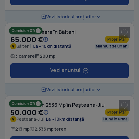
1
/ 7
Vezi istoricul prețurilor
Comision 0%
Casă cu 3 camere în Bâlteni
65.000 €
Proprietar
Bâlteni
La ~10km distanță
Mai mult de un an
3 camere
200 mp
Vezi anunțul
1
/ 9
Vezi istoricul prețurilor
Comision 0%
Casă cu Teren 2536 Mp în Peșteana-Jiu
50.000 €
Proprietar
Peșteana-Jiu
La ~10km distanță
1 lună în urmă
213 mp
2.536 mp teren