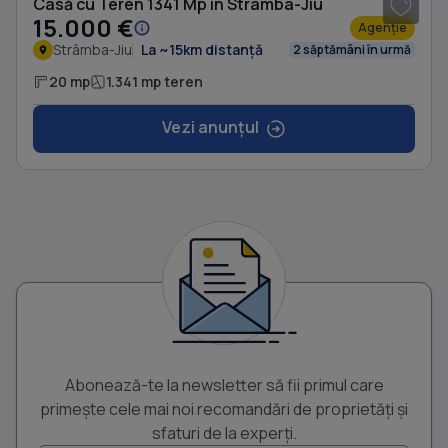
Casă cu Teren 1341 Mp în Strâmba-Jiu
15.000 €
Agenție
Strâmba-Jiu
La ~15km distanță
2 săptămâni în urmă
20 mp
1.341 mp teren
Vezi anunțul
Abonează-te la newsletter să fii primul care
primește cele mai noi recomandări de proprietăți și
sfaturi de la experți.