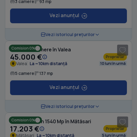
3 camere
93 mp
Vezi anunțul
1
/ 10
Vezi istoricul prețurilor
Comision 0%
Casă cu 5 camere în Valea
45.000 €
Proprietar
Valea
La ~10km distanță
10 luni în urmă
5 camere
137 mp
Vezi anunțul
1
/ 10
Vezi istoricul prețurilor
Comision 0%
Casă cu Teren 1540 Mp în Mătăsari
17.203 €
Proprietar
Mătăsari
La ~10km distanță
5 luni în urmă