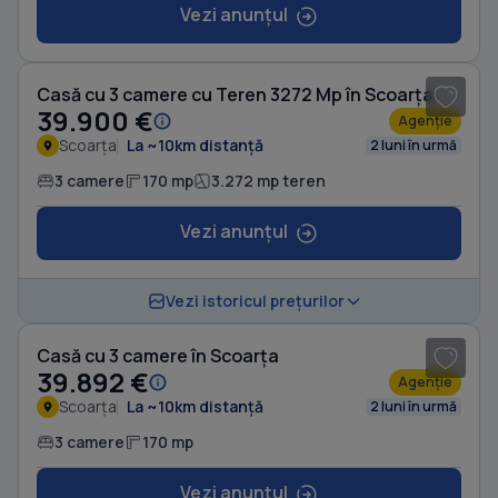
Vezi anunțul
1
/ 10
Casă cu 3 camere cu Teren 3272 Mp în Scoarța
39.900 €
Agenție
Scoarța
La ~10km distanță
2 luni în urmă
3 camere
170 mp
3.272 mp teren
Vezi anunțul
1
/ 10
Vezi istoricul prețurilor
Casă cu 3 camere în Scoarța
39.892 €
Agenție
Scoarța
La ~10km distanță
2 luni în urmă
3 camere
170 mp
Vezi anunțul