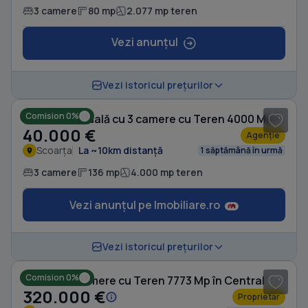
3 camere
80 mp
2.077 mp teren
Vezi anunțul
1
/ 10
Vezi istoricul prețurilor
Comision 0%
Casă individuală cu 3 camere cu Teren 4000 Mp în Scoarța
40.000 €
Agenție
Scoarța
La ~10km distanță
1 săptămână în urmă
3 camere
136 mp
4.000 mp teren
Vezi anunțul pe Imobiliare.ro
1
/ 5
Vezi istoricul prețurilor
Comision 0%
Casă cu 3 camere cu Teren 7773 Mp în Central
320.000 €
Proprietar