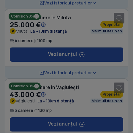
1
/ 8
Vezi istoricul prețurilor
Comision 0%
Casă cu 4 camere în Miluta
25.000 €
Proprietar
Miluta
La ~10km distanță
Mai mult de un an
4 camere
100 mp
Vezi anunțul
1
/ 5
Vezi istoricul prețurilor
Comision 0%
Casă cu 5 camere în Văgiulești
43.000 €
Proprietar
Văgiulești
La ~10km distanță
Mai mult de un an
5 camere
130 mp
Vezi anunțul