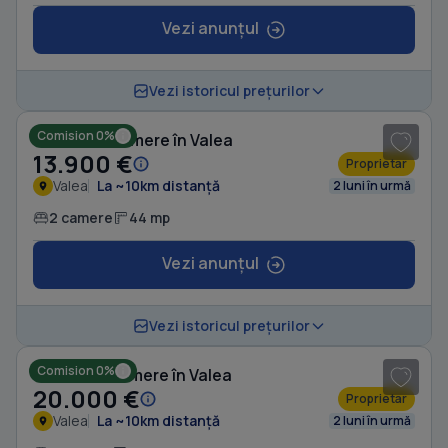
Vezi anunțul
1
/ 5
Vezi istoricul prețurilor
Comision 0%
Casă cu 2 camere în Valea
13.900 €
Proprietar
Valea
La ~10km distanță
2 luni în urmă
2 camere
44 mp
Vezi anunțul
1
/ 4
Vezi istoricul prețurilor
Comision 0%
Casă cu 3 camere în Valea
20.000 €
Proprietar
Valea
La ~10km distanță
2 luni în urmă