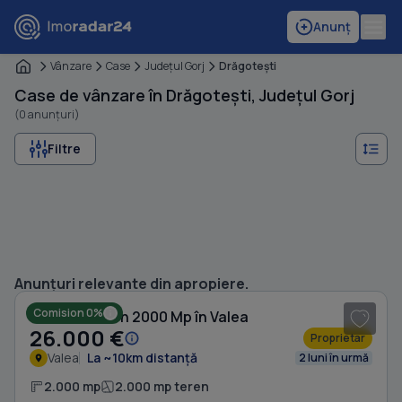
Anunț
Vânzare
Case
Judeţul Gorj
Drăgoteşti
Case de vânzare în Drăgotești, Județul Gorj
(0 anunțuri)
Filtre
1
/ 4
Anunțuri relevante din apropiere.
Comision 0%
Casă cu Teren 2000 Mp în Valea
26.000 €
Proprietar
Valea
La ~10km distanță
2 luni în urmă
2.000 mp
2.000 mp teren