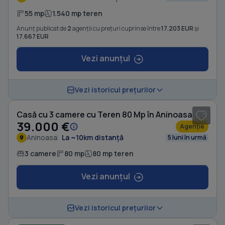
55 mp
1.540 mp teren
Anunț publicat de
2
agenții cu prețuri cuprinse între
17.203 EUR
și
17.667 EUR
Vezi anunțul
1
/ 8
Vezi istoricul prețurilor
Casă cu 3 camere cu Teren 80 Mp în Aninoasa
39.000 €
Agenție
Aninoasa
La ~10km distanță
5 luni în urmă
3 camere
80 mp
80 mp teren
Vezi anunțul
1
/ 4
Vezi istoricul prețurilor