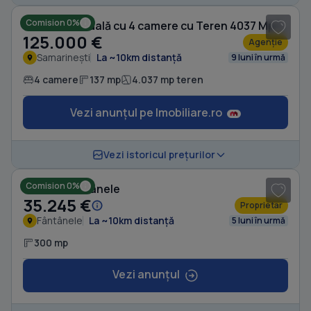
Comision 0%
Casă individuală cu 4 camere cu Teren 4037 Mp în Samarinești
125.000 €
Agenție
Samarinești
La ~10km distanță
9 luni în urmă
4 camere
137 mp
4.037 mp teren
Vezi anunțul pe Imobiliare.ro
1
/ 10
Vezi istoricul prețurilor
Comision 0%
Casă în Fântânele
35.245 €
Proprietar
Fântânele
La ~10km distanță
5 luni în urmă
300 mp
Vezi anunțul