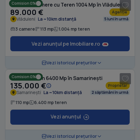
Comision 0%
Casă cu 3 camere cu Teren 1004 Mp în Vlăduleni
89.000 €
Agenție
Vlăduleni
La ~10km distanță
5 luni în urmă
3 camere
113 mp
1.004 mp teren
Vezi anunțul pe Imobiliare.ro
1
/ 10
Vezi istoricul prețurilor
Comision 0%
Casă cu Teren 6400 Mp în Samarinești
135.000 €
Proprietar
Samarinești
La ~10km distanță
2 săptămâni în urmă
110 mp
6.400 mp teren
Vezi anunțul
1
/ 20
Vezi istoricul prețurilor