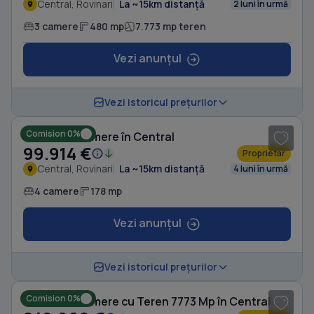
Central, Rovinari
La ~15km distanță
2 luni în urmă
3 camere
480 mp
7.773 mp teren
Vezi anunțul
1
/ 8
Vezi istoricul prețurilor
Comision 0%
Casă cu 4 camere în Central
99.914 €
Proprietar
Central, Rovinari
La ~15km distanță
4 luni în urmă
4 camere
178 mp
Vezi anunțul
1
/ 8
Vezi istoricul prețurilor
Comision 0%
Casă cu 4 camere cu Teren 7773 Mp în Central