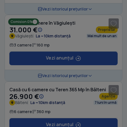
Vezi istoricul prețurilor
Comision 0%
Casă cu 3 camere în Văgiulești
31.000 €
Proprietar
Văgiulești
La ~10km distanță
Mai mult de un an
3 camere
160 mp
Vezi anunțul
1
/ 11
Vezi istoricul prețurilor
Casă cu 6 camere cu Teren 365 Mp în Bâlteni
26.900 €
Agenție
Bâlteni
La ~10km distanță
7 luni în urmă
6 camere
360 mp
Vezi anunțul