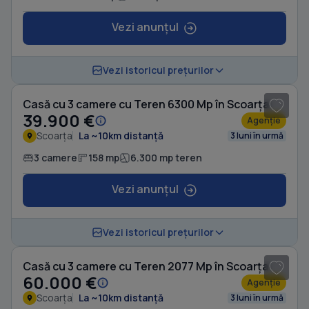
Vezi anunțul
1
/ 5
Vezi istoricul prețurilor
Casă cu 3 camere cu Teren 6300 Mp în Scoarța
39.900 €
Agenție
Scoarța
La ~10km distanță
3 luni în urmă
3 camere
158 mp
6.300 mp teren
Vezi anunțul
1
/ 6
Vezi istoricul prețurilor
Casă cu 3 camere cu Teren 2077 Mp în Scoarța
60.000 €
Agenție
Scoarța
La ~10km distanță
3 luni în urmă