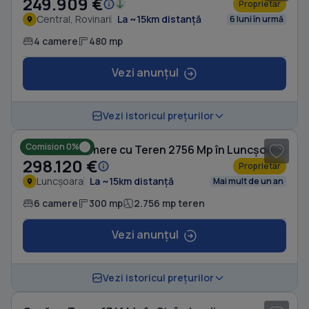
249.909 €
Proprietar
Central, Rovinari
La ~15km distanță
6 luni în urmă
4 camere
480 mp
Vezi anunțul
1
/ 5
Vezi istoricul prețurilor
Comision 0%
Casă cu 6 camere cu Teren 2756 Mp în Luncșoara
298.120 €
Proprietar
Luncșoara
La ~15km distanță
Mai mult de un an
6 camere
300 mp
2.756 mp teren
Vezi anunțul
1
/ 12
Vezi istoricul prețurilor