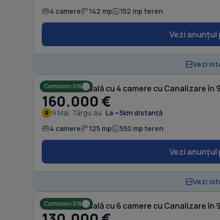
4 camere
142 mp
152 mp teren
Vezi anunțul 
Vezi ist
Comision 0%
Casă individuală cu 4 camere cu Canalizare în 
160.000 €
9 Mai, Târgu Jiu
La ~5km distanță
4 camere
125 mp
550 mp teren
Vezi anunțul 
Vezi ist
Comision 0%
Casă individuală cu 6 camere cu Canalizare în 
130.000 €