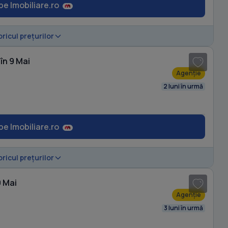
pe Imobiliare.ro
1
/ 9
oricul prețurilor
în 9 Mai
Agenție
2 luni în urmă
pe Imobiliare.ro
1
/ 10
oricul prețurilor
9 Mai
Agenție
3 luni în urmă