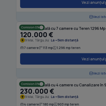
Vezi anunțul 
Vezi ist
Comision 0%
Casă individuală cu 7 camere cu Teren 1296 Mp 
120.000 €
9 Mai, Târgu Jiu
La ~5km distanță
7 camere
113 mp
1.296 mp teren
Vezi anunțul 
Vezi ist
Comision 0%
Casă individuală cu 4 camere cu Canalizare în 
230.000 €
9 Mai, Târgu Jiu
La ~5km distanță
4 camere
180 mp
903 mp teren