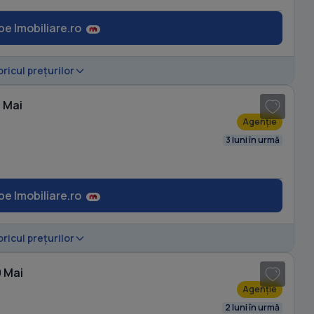
pe Imobiliare.ro
1
/ 9
oricul prețurilor
9 Mai
Agenție
3 luni în urmă
pe Imobiliare.ro
1
/ 10
oricul prețurilor
9 Mai
Agenție
2 luni în urmă