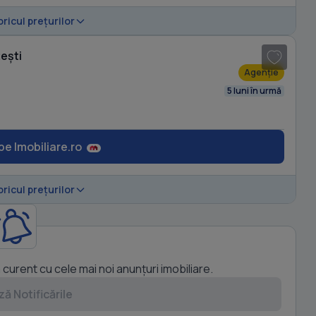
1
/ 10
oricul prețurilor
țești
Agenție
5 luni în urmă
pe Imobiliare.ro
oricul prețurilor
a curent cu cele mai noi anunțuri imobiliare.
ă Notificările
1
/ 20