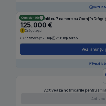
Vezi ist
Comision 0%
Casă individuală cu 7 camere cu Garaj în Drăgu
125.000 €
Drăguțești
7 camere
75 mp
2.111 mp teren
Vezi anunțul 
Vezi ist
Activează notificările
pentru a fi l
Activeaz