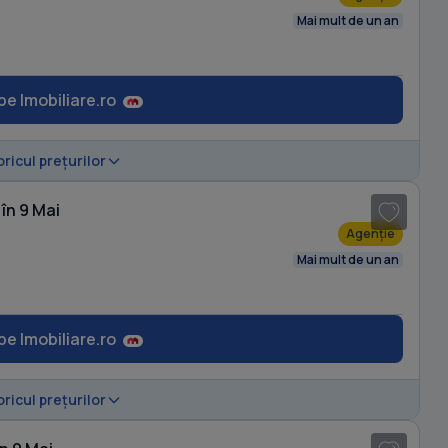
Mai mult de un an
pe Imobiliare.ro
1
/ 15
oricul prețurilor
în 9 Mai
Agenție
Mai mult de un an
pe Imobiliare.ro
1
/ 18
oricul prețurilor