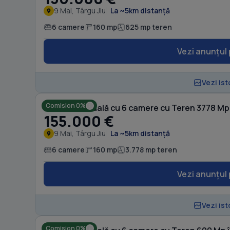
9 Mai, Târgu Jiu
La ~5km distanță
6 camere
160 mp
625 mp teren
Vezi anunțul 
Vezi ist
Comision 0%
Casă individuală cu 6 camere cu Teren 3778 Mp 
155.000 €
9 Mai, Târgu Jiu
La ~5km distanță
6 camere
160 mp
3.778 mp teren
Vezi anunțul 
Vezi ist
Comision 0%