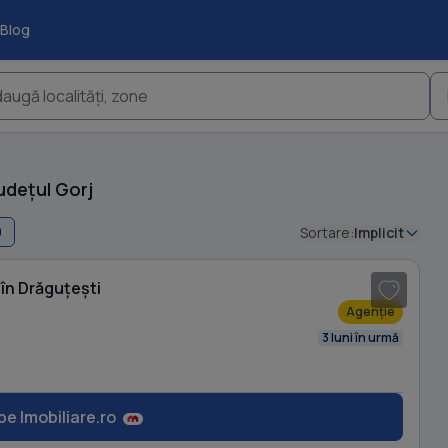
Blog
augă localități, zone
udețul Gorj
0
Sortare:
Implicit
1
/ 10
în Drăguțești
Agenție
3 luni în urmă
pe Imobiliare.ro