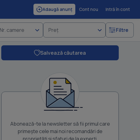
Cont nou
Intră în cont
Adaugă anunț
Nr. camere
Preț
Filtre
Salvează căutarea
Abonează-te la newsletter să fii primul care
primește cele mai noi recomandări de
proprietăți și sfaturi de la experți.