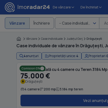
De vânzare
De închiriat
Vânzare
Închiriere
-- Case individuale
Ad
Vânzare
Case individuale
Judeţul Gorj
Drăguţeşti
Case individuale de vânzare în Drăguțești, J
4
anunțuri
Proprietăți unice:
4
Proprietari:
Comision 0%
Casă individuală cu 4 camere cu Teren 3184 Mp 
75.000 €
Drăguțești
4 camere
200 mp
3.184 mp teren
Vezi anunțul 