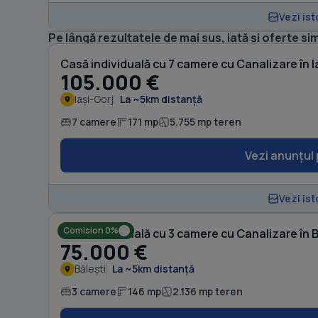
Vezi ist
Pe lângă rezultatele de mai sus, iată și oferte sim
Casă individuală cu 7 camere cu Canalizare în I
105.000 €
Iași-Gorj
La ~5km distanță
7 camere
171 mp
5.755 mp teren
Vezi anunțul 
Vezi ist
Comision 0%
Casă individuală cu 3 camere cu Canalizare în B
75.000 €
Bălești
La ~5km distanță
3 camere
146 mp
2.136 mp teren