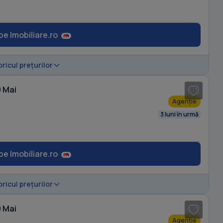
pe Imobiliare.ro
1
/ 9
oricul prețurilor
9 Mai
Agenție
3 luni în urmă
pe Imobiliare.ro
1
/ 10
oricul prețurilor
9 Mai
Agenție