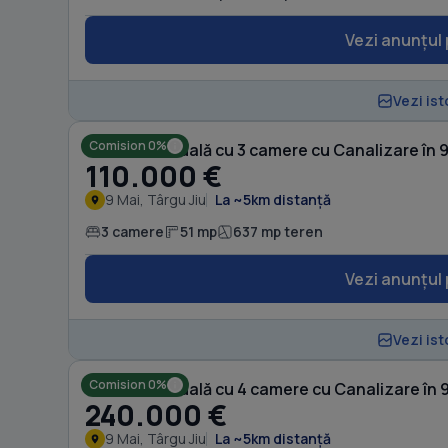
Vezi anunțul 
Vezi ist
Comision 0%
Casă individuală cu 3 camere cu Canalizare în 
110.000 €
9 Mai, Târgu Jiu
La ~5km distanță
3 camere
51 mp
637 mp teren
Vezi anunțul 
Vezi ist
Comision 0%
Casă individuală cu 4 camere cu Canalizare în 
240.000 €
9 Mai, Târgu Jiu
La ~5km distanță