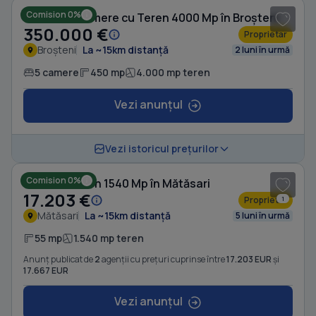
Comision 0%
Casă cu 5 camere cu Teren 4000 Mp în Broșteni
350.000 €
Proprietar
Broșteni
La ~15km distanță
2 luni în urmă
5 camere
450 mp
4.000 mp teren
Vezi anunțul
1
/ 10
Vezi istoricul prețurilor
Comision 0%
Casă cu Teren 1540 Mp în Mătăsari
17.203 €
Proprietar
1
Mătăsari
La ~15km distanță
5 luni în urmă
55 mp
1.540 mp teren
Anunț publicat de
2
agenții cu prețuri cuprinse între
17.203 EUR
și
17.667 EUR
Vezi anunțul