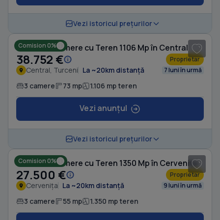
1
/ 6
Vezi istoricul prețurilor
Comision 0%
Casă cu 3 camere cu Teren 1106 Mp în Central
38.752 €
Proprietar
Central, Turceni
La ~20km distanță
7 luni în urmă
3 camere
73 mp
1.106 mp teren
Vezi anunțul
1
/ 10
Vezi istoricul prețurilor
Comision 0%
Casă cu 3 camere cu Teren 1350 Mp în Cervenița
27.500 €
Proprietar
Cervenița
La ~20km distanță
9 luni în urmă
3 camere
55 mp
1.350 mp teren