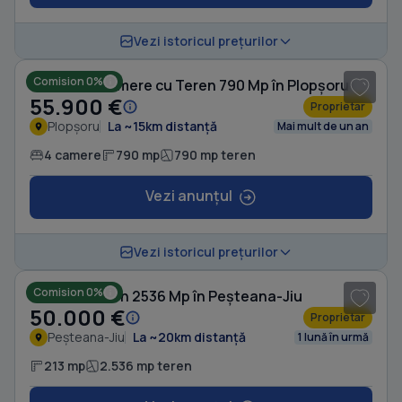
1
/ 20
Vezi istoricul prețurilor
Comision 0%
Casă cu 4 camere cu Teren 790 Mp în Plopșoru
55.900 €
Proprietar
Plopșoru
La ~15km distanță
Mai mult de un an
4 camere
790 mp
790 mp teren
Vezi anunțul
1
/ 9
Vezi istoricul prețurilor
Comision 0%
Casă cu Teren 2536 Mp în Peșteana-Jiu
50.000 €
Proprietar
Peșteana-Jiu
La ~20km distanță
1 lună în urmă
213 mp
2.536 mp teren