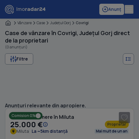
Anunț
Vânzare
Case
Judeţul Gorj
Covrigi
Case de vânzare în Covrigi, Județul Gorj direct
de la proprietari
(0 anunțuri)
Filtre
1
/ 8
Anunțuri relevante din apropiere.
Comision 0%
Casă cu 4 camere în Miluta
25.000 €
Proprietar
Miluta
La ~5km distanță
Mai mult de un an