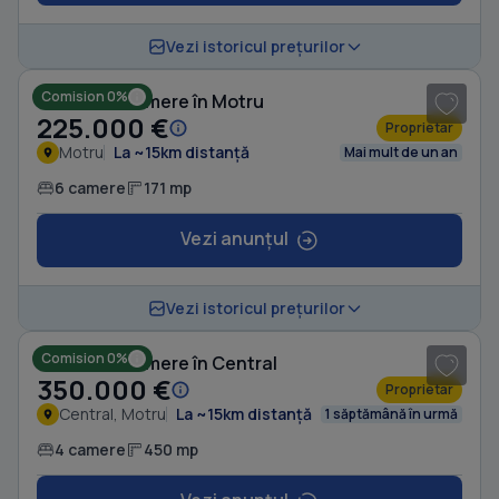
1
/ 10
Vezi istoricul prețurilor
Comision 0%
Casă cu 6 camere în Motru
225.000 €
Proprietar
Motru
La ~15km distanță
Mai mult de un an
6 camere
171 mp
Vezi anunțul
1
/ 6
Vezi istoricul prețurilor
Comision 0%
Casă cu 4 camere în Central
350.000 €
Proprietar
Central, Motru
La ~15km distanță
1 săptămână în urmă
4 camere
450 mp