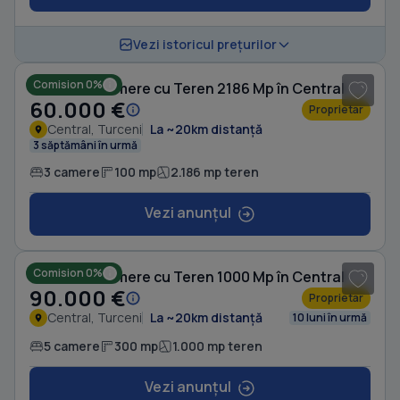
1
/ 6
Vezi istoricul prețurilor
Comision 0%
Casă cu 3 camere cu Teren 2186 Mp în Central
60.000 €
Proprietar
Central, Turceni
La ~20km distanță
3 săptămâni în urmă
3 camere
100 mp
2.186 mp teren
Vezi anunțul
1
/ 10
Comision 0%
Casă cu 5 camere cu Teren 1000 Mp în Central
90.000 €
Proprietar
Central, Turceni
La ~20km distanță
10 luni în urmă
5 camere
300 mp
1.000 mp teren
Vezi anunțul