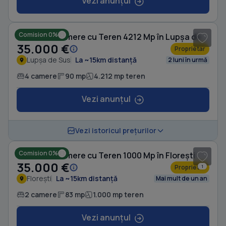
Vezi anunțul
1
/ 10
Comision 0%
Casă cu 4 camere cu Teren 4212 Mp în Lupșa de Sus
35.000 €
Proprietar
Lupșa de Sus
La ~15km distanță
2 luni în urmă
4 camere
90 mp
4.212 mp teren
Vezi anunțul
1
/ 10
Vezi istoricul prețurilor
Comision 0%
Casă cu 2 camere cu Teren 1000 Mp în Florești
35.000 €
Proprietar
1
Florești
La ~15km distanță
Mai mult de un an
2 camere
83 mp
1.000 mp teren
Vezi anunțul