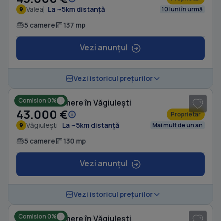
Valea
La ~5km distanță
10 luni în urmă
5 camere
137 mp
Vezi anunțul
1
/ 5
Vezi istoricul prețurilor
Comision 0%
Casă cu 5 camere în Văgiulești
43.000 €
Proprietar
Văgiulești
La ~5km distanță
Mai mult de un an
5 camere
130 mp
Vezi anunțul
Vezi istoricul prețurilor
Comision 0%
Casă cu 3 camere în Văgiulești