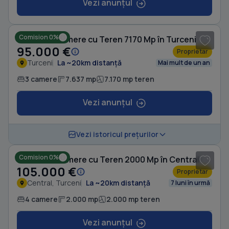
Vezi anunțul
1
/ 4
Comision 0%
Casă cu 3 camere cu Teren 7170 Mp în Turceni
95.000 €
Proprietar
Turceni
La ~20km distanță
Mai mult de un an
3 camere
7.637 mp
7.170 mp teren
Vezi anunțul
1
/ 6
Vezi istoricul prețurilor
Comision 0%
Casă cu 4 camere cu Teren 2000 Mp în Central
105.000 €
Proprietar
Central, Turceni
La ~20km distanță
7 luni în urmă
4 camere
2.000 mp
2.000 mp teren
Vezi anunțul