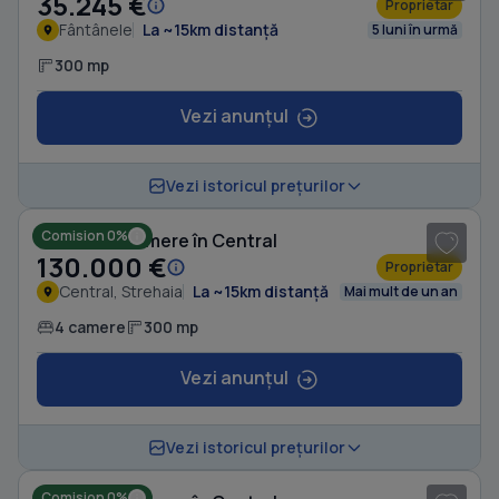
35.245 €
Proprietar
Fântânele
La ~15km distanță
5 luni în urmă
300 mp
Vezi anunțul
1
/ 8
Vezi istoricul prețurilor
Comision 0%
Casă cu 4 camere în Central
130.000 €
Proprietar
Central, Strehaia
La ~15km distanță
Mai mult de un an
4 camere
300 mp
Vezi anunțul
1
/ 2
Vezi istoricul prețurilor
Comision 0%