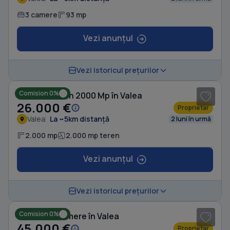
3 camere
93 mp
Vezi anunțul
1
/ 4
Vezi istoricul prețurilor
Comision 0%
Casă cu Teren 2000 Mp în Valea
26.000 €
Proprietar
Valea
La ~5km distanță
2 luni în urmă
2.000 mp
2.000 mp teren
Vezi anunțul
1
/ 10
Vezi istoricul prețurilor
Comision 0%
Casă cu 5 camere în Valea
45.000 €
Proprietar