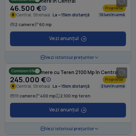
Casă cu 2 camere în Central
46.500 €
Proprietar
Central, Strehaia
La ~15km distanță
10 luni în urmă
2 camere
60 mp
Vezi anunțul
1
/ 10
Vezi istoricul prețurilor
Comision 0%
Casă cu 11 camere cu Teren 2100 Mp în Central
245.000 €
Proprietar
Central, Strehaia
La ~15km distanță
2 luni în urmă
11 camere
400 mp
2.100 mp teren
Vezi anunțul
1
/ 6
Vezi istoricul prețurilor