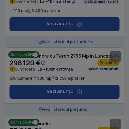
Samarinești
La ~10km distanță
2 săptămâni în urmă
110 mp
6.400 mp teren
Vezi anunțul
1
/ 5
Vezi istoricul prețurilor
Comision 0%
Casă cu 6 camere cu Teren 2756 Mp în Luncșoara
298.120 €
Proprietar
Luncșoara
La ~10km distanță
Mai mult de un an
6 camere
300 mp
2.756 mp teren
Vezi anunțul
1
/ 10
Vezi istoricul prețurilor
Comision 0%
Casă în Fântânele