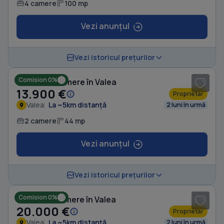
4 camere
100 mp
Vezi anunțul
1
/ 5
Vezi istoricul prețurilor
Comision 0%
Casă cu 2 camere în Valea
13.900 €
Proprietar
Valea
La ~5km distanță
2 luni în urmă
2 camere
44 mp
Vezi anunțul
1
/ 4
Vezi istoricul prețurilor
Comision 0%
Casă cu 3 camere în Valea
20.000 €
Proprietar
Valea
La ~5km distanță
2 luni în urmă