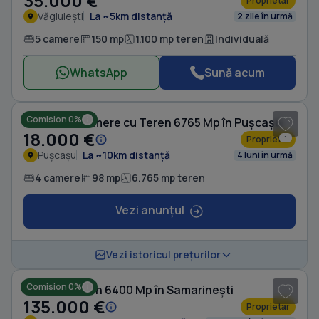
35.000 €
Proprietar
Văgiulești
La ~5km distanță
2 zile în urmă
5 camere
150 mp
1.100 mp teren
Individuală
WhatsApp
Sună acum
Comision 0%
Casă cu 4 camere cu Teren 6765 Mp în Pușcașu
18.000 €
Proprietar
1
Pușcașu
La ~10km distanță
4 luni în urmă
4 camere
98 mp
6.765 mp teren
Vezi anunțul
1
/ 10
Vezi istoricul prețurilor
Comision 0%
Casă cu Teren 6400 Mp în Samarinești
135.000 €
Proprietar