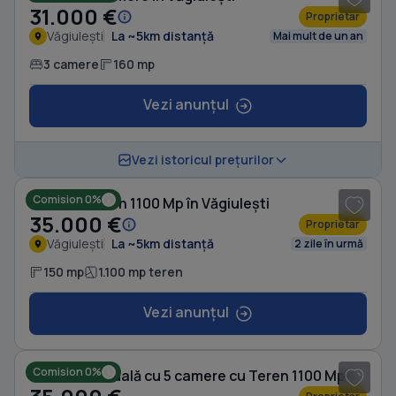
31.000 €
Proprietar
Văgiulești
La ~5km distanță
Mai mult de un an
3 camere
160 mp
Vezi anunțul
1
/ 5
Vezi istoricul prețurilor
Comision 0%
Casă cu Teren 1100 Mp în Văgiulești
35.000 €
Proprietar
Văgiulești
La ~5km distanță
2 zile în urmă
150 mp
1.100 mp teren
Vezi anunțul
1
/ 7
Comision 0%
Casă individuală cu 5 camere cu Teren 1100 Mp în Văgiulești