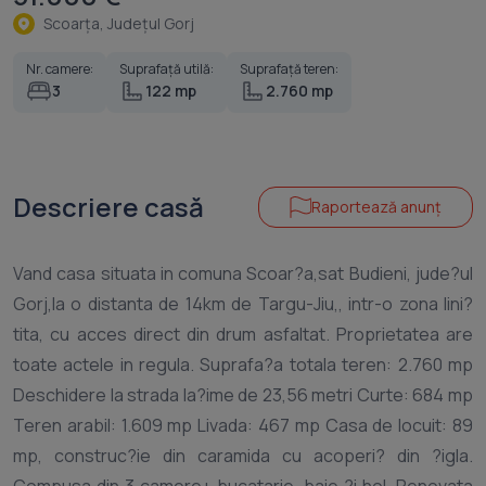
Scoarţa, Judeţul Gorj
Nr. camere:
Suprafață utilă:
Suprafață teren:
3
122 mp
2.760 mp
Descriere casă
Raportează anunț
Vand casa situata in comuna Scoar?a,sat Budieni, jude?ul
Gorj,la o distanta de 14km de Targu-Jiu,, intr-o zona lini?
tita, cu acces direct din drum asfaltat. Proprietatea are
toate actele in regula. Suprafa?a totala teren: 2.760 mp
Deschidere la strada la?ime de 23,56 metri Curte: 684 mp
Teren arabil: 1.609 mp Livada: 467 mp Casa de locuit: 89
mp, construc?ie din caramida cu acoperi? din ?igla.