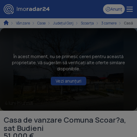
Anunț
Vânzare
Case
Județul Gorj
Scoarța
3 camere
Casă c
În acest moment, nu se primesc cereri pentru această
proprietate. Vă sugerăm să verificați alte oferte similare
disponibile.
Vezi anunțuri
4 luni în urmă
Casa de vanzare Comuna Scoar?a,
sat Budieni
51.000 €