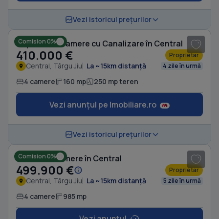
1
/ 7
Vezi istoricul prețurilor
Comision 0%
Duplex cu 4 camere cu Canalizare în Central
410.000 €
Proprietar
Central, Târgu Jiu
La ~15km distanță
4 zile în urmă
4 camere
160 mp
250 mp teren
Vezi anunțul pe Imobiliare.ro
1
/ 8
Vezi istoricul prețurilor
Comision 0%
Casă cu 4 camere în Central
499.900 €
Proprietar
Central, Târgu Jiu
La ~15km distanță
5 zile în urmă
4 camere
985 mp
Vezi anunțul