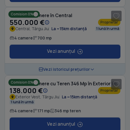
1
/ 8
Comision 0%
Casă cu 4 camere în Central
550.000 €
Proprietar
Central, Târgu Jiu
La ~15km distanță
1 lună în urmă
4 camere
700 mp
Vezi anunțul
1
/ 4
Vezi istoricul prețurilor
Comision 0%
Casă cu 4 camere cu Teren 346 Mp în Exterior Vest
138.000 €
Proprietar
Exterior Vest, Târgu Jiu
La ~15km distanță
1 lună în urmă
4 camere
171 mp
346 mp teren
Vezi anunțul