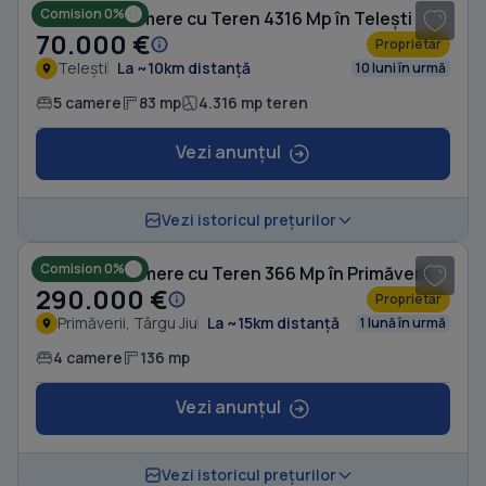
Comision 0%
Casă cu 5 camere cu Teren 4316 Mp în Telești
70.000 €
Proprietar
Telești
La ~10km distanță
10 luni în urmă
5 camere
83 mp
4.316 mp teren
Vezi anunțul
1
/ 8
Vezi istoricul prețurilor
Comision 0%
Casă cu 4 camere cu Teren 366 Mp în Primăverii
290.000 €
Proprietar
Primăverii, Târgu Jiu
La ~15km distanță
1 lună în urmă
4 camere
136 mp
Vezi anunțul
1
/ 16
Vezi istoricul prețurilor