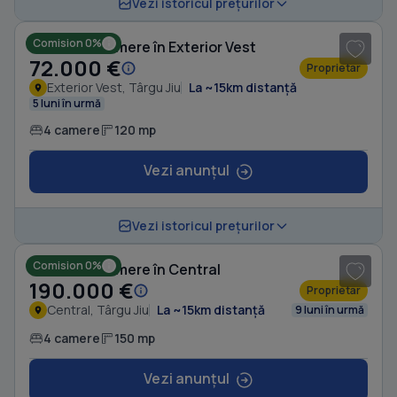
1
/ 8
Vezi istoricul prețurilor
Comision 0%
Casă cu 4 camere în Exterior Vest
72.000 €
Proprietar
Exterior Vest, Târgu Jiu
La ~15km distanță
5 luni în urmă
4 camere
120 mp
Vezi anunțul
1
/ 5
Vezi istoricul prețurilor
Comision 0%
Casă cu 4 camere în Central
190.000 €
Proprietar
Central, Târgu Jiu
La ~15km distanță
9 luni în urmă
4 camere
150 mp
Vezi anunțul