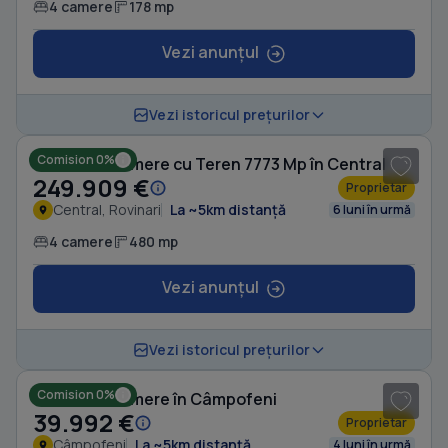
4 camere
178 mp
Vezi anunțul
1
/ 8
Vezi istoricul prețurilor
Comision 0%
Casă cu 4 camere cu Teren 7773 Mp în Central
249.909 €
Proprietar
Central, Rovinari
La ~5km distanță
6 luni în urmă
4 camere
480 mp
Vezi anunțul
1
/ 16
Vezi istoricul prețurilor
Comision 0%
Casă cu 4 camere în Câmpofeni
39.992 €
Proprietar
Câmpofeni
La ~5km distanță
4 luni în urmă