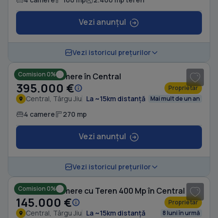
Vezi anunțul
1
/ 8
Vezi istoricul prețurilor
Comision 0%
Casă cu 4 camere în Central
395.000 €
Proprietar
Central, Târgu Jiu
La ~15km distanță
Mai mult de un an
4 camere
270 mp
Vezi anunțul
1
/ 6
Vezi istoricul prețurilor
Comision 0%
Casă cu 4 camere cu Teren 400 Mp în Central
145.000 €
Proprietar
Central, Târgu Jiu
La ~15km distanță
8 luni în urmă