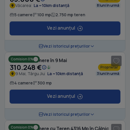
Văcarea
La ~10km distanță
8 luni în urmă
5 camere
100 mp
2.750 mp teren
Vezi anunțul
1
/ 6
Vezi istoricul prețurilor
Comision 0%
Casă cu 4 camere în 9 Mai
310.248 €
Proprietar
9 Mai, Târgu Jiu
La ~10km distanță
3 luni în urmă
4 camere
300 mp
Vezi anunțul
1
/ 10
Vezi istoricul prețurilor
Comision 0%
Casă cu 5 camere cu Teren 4316 Mp în Câlnic