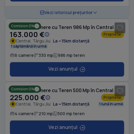
1
/ 6
Vezi istoricul prețurilor
Comision 0%
Casă cu 6 camere cu Teren 986 Mp în Central
163.000 €
Proprietar
Central, Târgu Jiu
La ~15km distanță
1 săptămână în urmă
6 camere
330 mp
986 mp teren
Vezi anunțul
1
/ 20
Comision 0%
Casă cu 4 camere cu Teren 500 Mp în Central
225.000 €
Proprietar
Central, Târgu Jiu
La ~15km distanță
1 lună în urmă
4 camere
210 mp
500 mp teren
Vezi anunțul