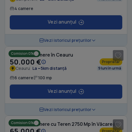
4 camere
Vezi anunțul
1
/ 7
Vezi istoricul prețurilor
Comision 0%
Casă cu 6 camere în Ceauru
50.000 €
Proprietar
Ceauru
La ~5km distanță
9 luni în urmă
6 camere
100 mp
Vezi anunțul
1
/ 6
Vezi istoricul prețurilor
Comision 0%
Casă cu 5 camere cu Teren 2750 Mp în Văcarea
65.000 €
Proprietar