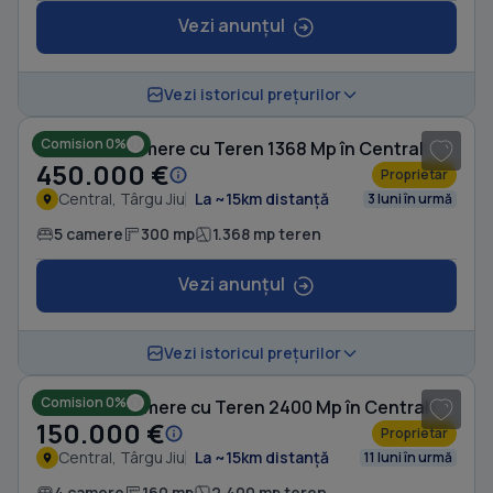
Vezi anunțul
Vezi istoricul prețurilor
Comision 0%
Casă cu 5 camere cu Teren 1368 Mp în Central
450.000 €
Proprietar
Central, Târgu Jiu
La ~15km distanță
3 luni în urmă
5 camere
300 mp
1.368 mp teren
Vezi anunțul
1
/ 2
Vezi istoricul prețurilor
Comision 0%
Casă cu 4 camere cu Teren 2400 Mp în Central
150.000 €
Proprietar
Central, Târgu Jiu
La ~15km distanță
11 luni în urmă
4 camere
160 mp
2.400 mp teren