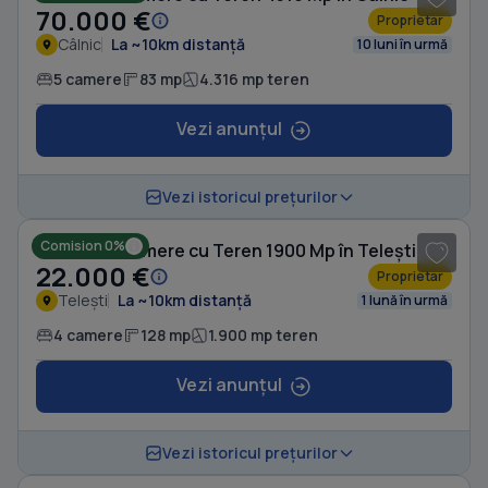
70.000 €
Proprietar
Câlnic
La ~10km distanță
10 luni în urmă
5 camere
83 mp
4.316 mp teren
Vezi anunțul
1
/ 2
Vezi istoricul prețurilor
Comision 0%
Casă cu 4 camere cu Teren 1900 Mp în Telești
22.000 €
Proprietar
Telești
La ~10km distanță
1 lună în urmă
4 camere
128 mp
1.900 mp teren
Vezi anunțul
1
/ 10
Vezi istoricul prețurilor