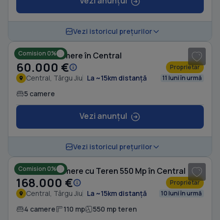
Vezi anunțul
1
/ 3
Vezi istoricul prețurilor
Comision 0%
Casă cu 5 camere în Central
60.000 €
Proprietar
Central, Târgu Jiu
La ~15km distanță
11 luni în urmă
5 camere
Vezi anunțul
1
/ 9
Vezi istoricul prețurilor
Comision 0%
Casă cu 4 camere cu Teren 550 Mp în Central
168.000 €
Proprietar
Central, Târgu Jiu
La ~15km distanță
10 luni în urmă
4 camere
110 mp
550 mp teren