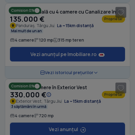
Comision 0%
Casă individuală cu 4 camere cu Canalizare în Panduraș
135.000 €
Proprietar
Panduraș, Târgu Jiu
La ~15km distanță
Mai mult de un an
4 camere
120 mp
315 mp teren
Vezi anunțul pe Imobiliare.ro
1
/ 8
Vezi istoricul prețurilor
Comision 0%
Casă cu 4 camere în Exterior Vest
330.000 €
Proprietar
Exterior Vest, Târgu Jiu
La ~15km distanță
3 săptămâni în urmă
4 camere
720 mp
Vezi anunțul