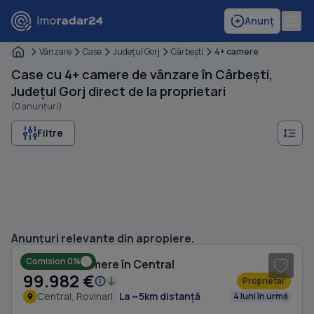
Anunț
Vânzare
Case
Judeţul Gorj
Cârbeşti
4+ camere
Case cu 4+ camere de vânzare în Cârbești,
Județul Gorj direct de la proprietari
(0 anunțuri)
Filtre
1
/ 8
Anunțuri relevante din apropiere.
Comision 0%
Casă cu 4 camere în Central
99.982 €
Proprietar
Central, Rovinari
La ~5km distanță
4 luni în urmă