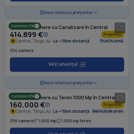
1
/ 8
Vezi istoricul prețurilor
Comision 0%
Casă cu 4 camere cu Canalizare în Central
414.899 €
Proprietar
Central, Târgu Jiu
La ~15km distanță
3 luni în urmă
4 camere
Vezi anunțul
1
/ 10
Vezi istoricul prețurilor
Comision 0%
Casă cu 6 camere cu Teren 1000 Mp în Central
160.000 €
Proprietar
Central, Târgu Jiu
La ~15km distanță
Mai mult de un an
6 camere
1.000 mp
1.000 mp teren