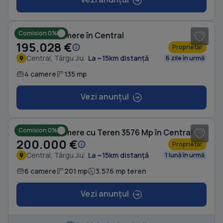
1
/ 14
Comision 0%
Casă cu 4 camere în Central
195.028 €
Proprietar
Central, Târgu Jiu
La ~15km distanță
6 zile în urmă
4 camere
135 mp
Vezi anunțul
1
/ 5
Comision 0%
Casă cu 6 camere cu Teren 3576 Mp în Central
200.000 €
Proprietar
Central, Târgu Jiu
La ~15km distanță
1 lună în urmă
6 camere
201 mp
3.576 mp teren
Vezi anunțul