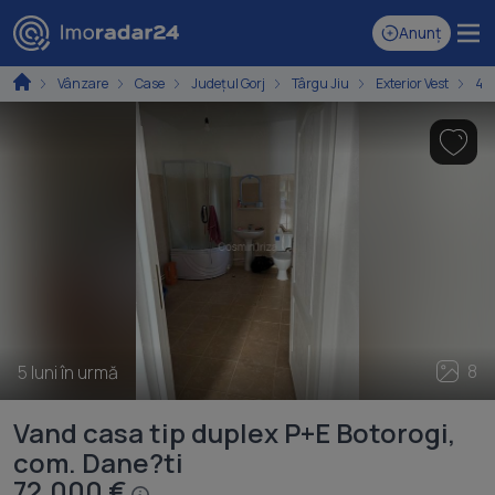
Anunț
Vânzare
Case
Județul Gorj
Târgu Jiu
Exterior Vest
4+
8
5 luni în urmă
Vand casa tip duplex P+E Botorogi,
com. Dane?ti
72.000 €