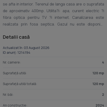
se afla in interior. Terenul de langa casa are o suprafata
de aproximativ 400mp. Utilita?i: apa, curent electric ?i
fibra optica pentru TV ?i internet. Canalizarea este
realizata prin fosa septica. Gazul nu este disponibil
momentan, alimentarea facandu-se cu butelie, insa re?
Detalii casă
elele de canalizare ?i gaz sunt in proiect pentru un viitor
apropiat. Pentru mai multe detalii, va rog sa ma contactati
Actualizat în: 03 August 2026
ID anunț: 1214194
Nr. camere:
4
Suprafață utilă:
120 mp
Suprafață utilă totală:
120 mp
Nr. băi:
2
An construcție:
2024