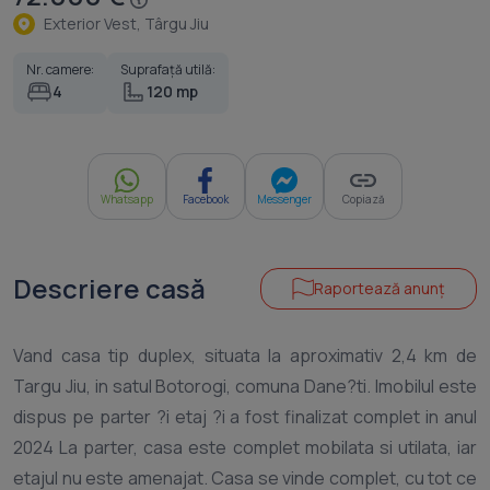
Exterior Vest, Târgu Jiu
Nr. camere:
Suprafață utilă:
4
120 mp
Whatsapp
Facebook
Messenger
Copiază
Descriere casă
Raportează anunț
Vand casa tip duplex, situata la aproximativ 2,4 km de
Targu Jiu, in satul Botorogi, comuna Dane?ti. Imobilul este
dispus pe parter ?i etaj ?i a fost finalizat complet in anul
2024 La parter, casa este complet mobilata si utilata, iar
etajul nu este amenajat. Casa se vinde complet, cu tot ce