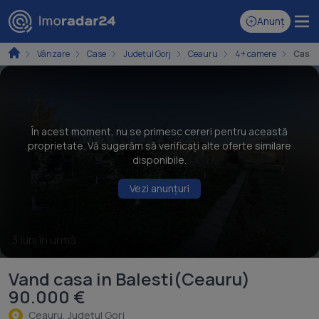
Anunț
Vânzare
Case
Județul Gorj
Ceauru
4+ camere
Casă 
În acest moment, nu se primesc cereri pentru această
proprietate. Vă sugerăm să verificați alte oferte similare
disponibile.
Vezi anunțuri
3 luni în urmă
Vand casa in Balesti(Ceauru)
90.000 €
Ceauru, Judeţul Gorj