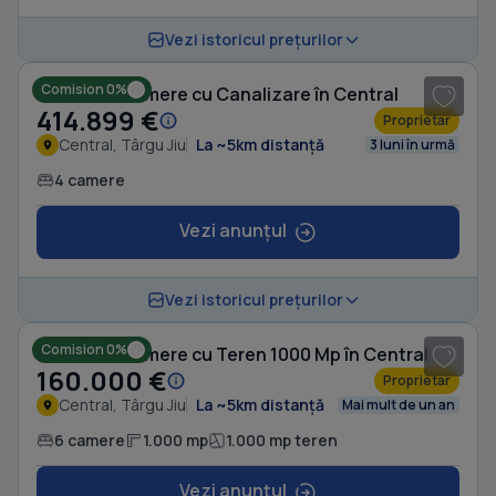
1
/ 8
Vezi istoricul prețurilor
Comision 0%
Casă cu 4 camere cu Canalizare în Central
414.899 €
Proprietar
Central, Târgu Jiu
La ~5km distanță
3 luni în urmă
4 camere
Vezi anunțul
1
/ 10
Vezi istoricul prețurilor
Comision 0%
Casă cu 6 camere cu Teren 1000 Mp în Central
160.000 €
Proprietar
Central, Târgu Jiu
La ~5km distanță
Mai mult de un an
6 camere
1.000 mp
1.000 mp teren
Vezi anunțul