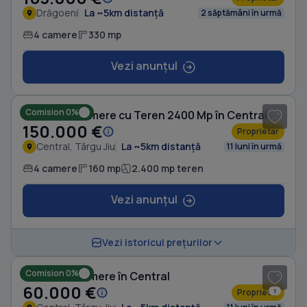
Drăgoeni
La ~5km distanță
2 săptămâni în urmă
4 camere
330 mp
Vezi anunțul
1
/ 2
Comision 0%
Casă cu 4 camere cu Teren 2400 Mp în Central
150.000 €
Proprietar
Central, Târgu Jiu
La ~5km distanță
11 luni în urmă
4 camere
160 mp
2.400 mp teren
Vezi anunțul
1
/ 3
Vezi istoricul prețurilor
Comision 0%
Casă cu 5 camere în Central
60.000 €
Proprietar
1