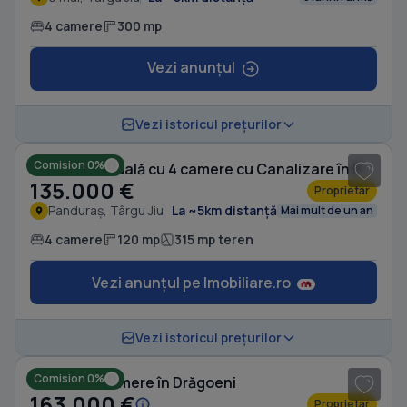
4 camere
300 mp
Vezi anunțul
1
/ 16
Vezi istoricul prețurilor
Comision 0%
Casă individuală cu 4 camere cu Canalizare în Panduraș
135.000 €
Proprietar
Panduraș, Târgu Jiu
La ~5km distanță
Mai mult de un an
4 camere
120 mp
315 mp teren
Vezi anunțul pe Imobiliare.ro
1
/ 6
Vezi istoricul prețurilor
Comision 0%
Casă cu 4 camere în Drăgoeni
163.000 €
Proprietar