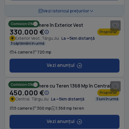
1
/ 8
Vezi istoricul prețurilor
Comision 0%
Casă cu 4 camere în Exterior Vest
330.000 €
Proprietar
Exterior Vest, Târgu Jiu
La ~5km distanță
3 săptămâni în urmă
4 camere
720 mp
Vezi anunțul
Comision 0%
Casă cu 5 camere cu Teren 1368 Mp în Central
450.000 €
Proprietar
Central, Târgu Jiu
La ~5km distanță
3 luni în urmă
5 camere
300 mp
1.368 mp teren
Vezi anunțul