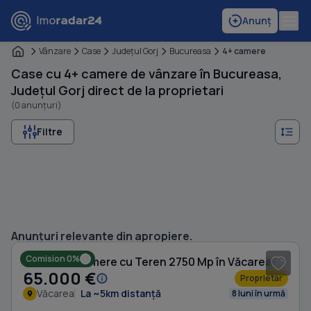
Anunț
Vânzare
Case
Judeţul Gorj
Bucureasa
4+ camere
Case cu 4+ camere de vânzare în Bucureasa,
Județul Gorj direct de la proprietari
(0 anunțuri)
Filtre
1
/ 6
Anunțuri relevante din apropiere.
Comision 0%
Casă cu 5 camere cu Teren 2750 Mp în Văcarea
65.000 €
Proprietar
Văcarea
La ~5km distanță
8 luni în urmă