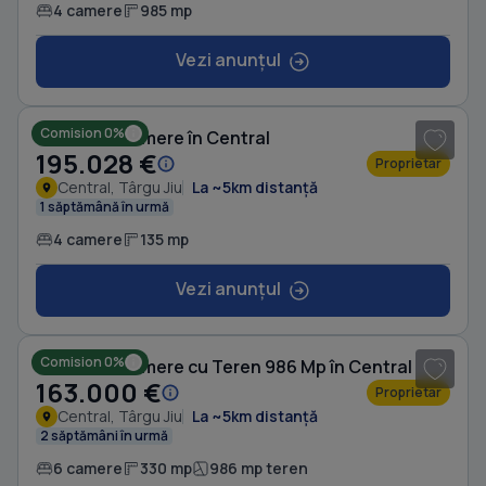
4 camere
985 mp
Vezi anunțul
1
/ 14
Comision 0%
Casă cu 4 camere în Central
195.028 €
Proprietar
Central, Târgu Jiu
La ~5km distanță
1 săptămână în urmă
4 camere
135 mp
Vezi anunțul
1
/ 6
Comision 0%
Casă cu 6 camere cu Teren 986 Mp în Central
163.000 €
Proprietar
Central, Târgu Jiu
La ~5km distanță
2 săptămâni în urmă
6 camere
330 mp
986 mp teren