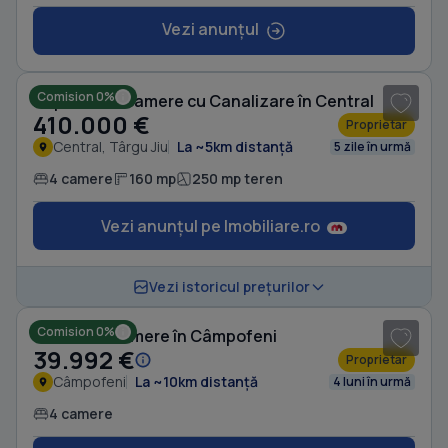
Vezi anunțul
1
/ 7
Comision 0%
Duplex cu 4 camere cu Canalizare în Central
410.000 €
Proprietar
Central, Târgu Jiu
La ~5km distanță
5 zile în urmă
4 camere
160 mp
250 mp teren
Vezi anunțul pe Imobiliare.ro
1
/ 16
Vezi istoricul prețurilor
Comision 0%
Casă cu 4 camere în Câmpofeni
39.992 €
Proprietar
Câmpofeni
La ~10km distanță
4 luni în urmă
4 camere