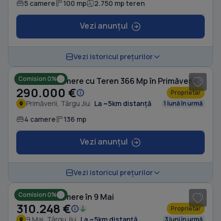
5 camere
100 mp
2.750 mp teren
Vezi anunțul
1
/ 8
Vezi istoricul prețurilor
Comision 0%
Casă cu 4 camere cu Teren 366 Mp în Primăverii
290.000 €
Proprietar
Primăverii, Târgu Jiu
La ~5km distanță
1 lună în urmă
4 camere
136 mp
Vezi anunțul
1
/ 6
Vezi istoricul prețurilor
Comision 0%
Casă cu 4 camere în 9 Mai
310.248 €
Proprietar
9 Mai, Târgu Jiu
La ~5km distanță
3 luni în urmă