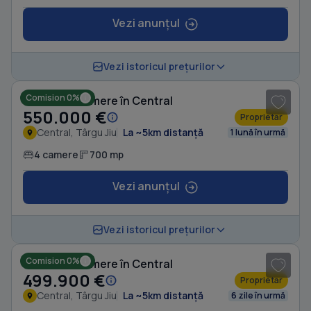
Vezi anunțul
1
/ 8
Vezi istoricul prețurilor
Comision 0%
Casă cu 4 camere în Central
550.000 €
Proprietar
Central, Târgu Jiu
La ~5km distanță
1 lună în urmă
4 camere
700 mp
Vezi anunțul
1
/ 8
Vezi istoricul prețurilor
Comision 0%
Casă cu 4 camere în Central
499.900 €
Proprietar
Central, Târgu Jiu
La ~5km distanță
6 zile în urmă