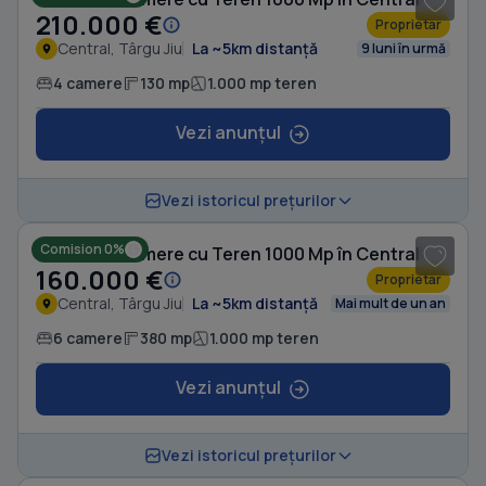
210.000 €
Proprietar
Central, Târgu Jiu
La ~5km distanță
9 luni în urmă
4 camere
130 mp
1.000 mp teren
Vezi anunțul
1
/ 7
Vezi istoricul prețurilor
Comision 0%
Casă cu 6 camere cu Teren 1000 Mp în Central
160.000 €
Proprietar
Central, Târgu Jiu
La ~5km distanță
Mai mult de un an
6 camere
380 mp
1.000 mp teren
Vezi anunțul
1
/ 3
Vezi istoricul prețurilor