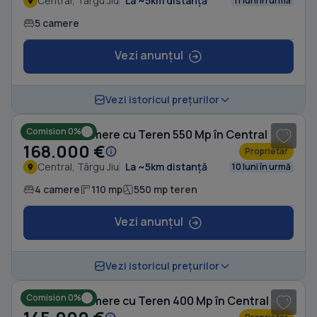
Central, Târgu Jiu
La ~5km distanță
11 luni în urmă
5 camere
Vezi anunțul
1
/ 9
Vezi istoricul prețurilor
Comision 0%
Casă cu 4 camere cu Teren 550 Mp în Central
168.000 €
Proprietar
Central, Târgu Jiu
La ~5km distanță
10 luni în urmă
4 camere
110 mp
550 mp teren
Vezi anunțul
1
/ 6
Vezi istoricul prețurilor
Comision 0%
Casă cu 4 camere cu Teren 400 Mp în Central