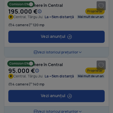
Comision 0%
Casă cu 4 camere în Central
195.000 €
Proprietar
Central, Târgu Jiu
La ~5km distanță
Mai mult de un an
4 camere
120 mp
Vezi anunțul
1
/ 10
Vezi istoricul prețurilor
Comision 0%
Casă cu 4 camere în Central
95.000 €
Proprietar
Central, Târgu Jiu
La ~5km distanță
Mai mult de un an
4 camere
140 mp
Vezi anunțul
1
/ 10
Vezi istoricul prețurilor