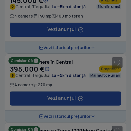
145.000 €
Proprietar
Central, Târgu Jiu
La ~5km distanță
8 luni în urmă
4 camere
140 mp
400 mp teren
Vezi anunțul
1
/ 8
Vezi istoricul prețurilor
Comision 0%
Casă cu 4 camere în Central
395.000 €
Proprietar
Central, Târgu Jiu
La ~5km distanță
Mai mult de un an
4 camere
270 mp
Vezi anunțul
Vezi istoricul prețurilor
Comision 0%
Casă cu 4 camere cu Teren 1000 Mp în Central