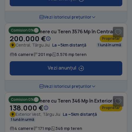
1
/ 5
Vezi istoricul prețurilor
Comision 0%
Casă cu 6 camere cu Teren 3576 Mp în Central
200.000 €
Proprietar
Central, Târgu Jiu
La ~5km distanță
1 lună în urmă
6 camere
201 mp
3.576 mp teren
Vezi anunțul
1
/ 4
Vezi istoricul prețurilor
Comision 0%
Casă cu 4 camere cu Teren 346 Mp în Exterior Vest
138.000 €
Proprietar
Exterior Vest, Târgu Jiu
La ~5km distanță
1 lună în urmă
4 camere
171 mp
346 mp teren