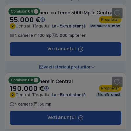
Comision 0%
Casă cu 4 camere cu Teren 5000 Mp în Central
55.000 €
Proprietar
Central, Târgu Jiu
La ~5km distanță
Mai mult de un an
4 camere
120 mp
5.000 mp teren
Vezi anunțul
1
/ 5
Vezi istoricul prețurilor
Comision 0%
Casă cu 4 camere în Central
190.000 €
Proprietar
Central, Târgu Jiu
La ~5km distanță
9 luni în urmă
4 camere
150 mp
Vezi anunțul