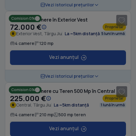
1
/ 8
Vezi istoricul prețurilor
Comision 0%
Casă cu 4 camere în Exterior Vest
72.000 €
Proprietar
Exterior Vest, Târgu Jiu
La ~5km distanță
5 luni în urmă
4 camere
120 mp
Vezi anunțul
1
/ 20
Vezi istoricul prețurilor
Comision 0%
Casă cu 4 camere cu Teren 500 Mp în Central
225.000 €
Proprietar
Central, Târgu Jiu
La ~5km distanță
1 lună în urmă
4 camere
210 mp
500 mp teren
Vezi anunțul