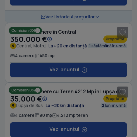
1
/ 6
Vezi istoricul prețurilor
Comision 0%
Casă cu 4 camere în Central
350.000 €
Proprietar
Central, Motru
La ~20km distanță
1 săptămână în urmă
4 camere
450 mp
Vezi anunțul
1
/ 10
Comision 0%
Casă cu 4 camere cu Teren 4212 Mp în Lupșa de Sus
35.000 €
Proprietar
Lupșa de Sus
La ~20km distanță
2 luni în urmă
4 camere
90 mp
4.212 mp teren
Vezi anunțul