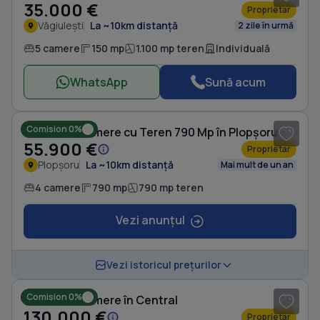
35.000 €
Proprietar
Văgiulești
La ~10km distanță
2 zile în urmă
5 camere
150 mp
1.100 mp teren
Individuală
WhatsApp
Sună acum
1
/ 20
Comision 0%
Casă cu 4 camere cu Teren 790 Mp în Plopșoru
55.900 €
Proprietar
Plopșoru
La ~10km distanță
Mai mult de un an
4 camere
790 mp
790 mp teren
Vezi anunțul
1
/ 8
Vezi istoricul prețurilor
Comision 0%
Casă cu 4 camere în Central
130.000 €
Proprietar