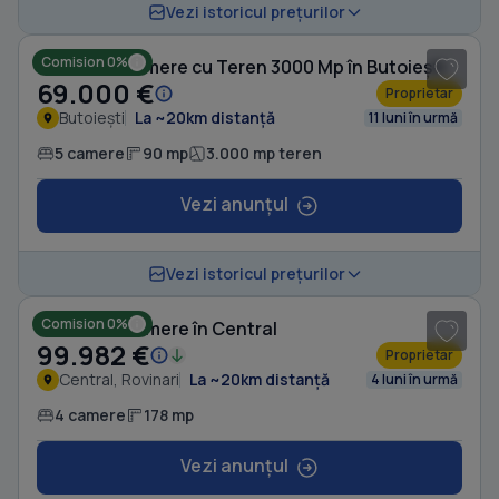
1
/ 10
Vezi istoricul prețurilor
Comision 0%
Casă cu 5 camere cu Teren 3000 Mp în Butoiești
69.000 €
Proprietar
Butoiești
La ~20km distanță
11 luni în urmă
5 camere
90 mp
3.000 mp teren
Vezi anunțul
1
/ 8
Vezi istoricul prețurilor
Comision 0%
Casă cu 4 camere în Central
99.982 €
Proprietar
Central, Rovinari
La ~20km distanță
4 luni în urmă
4 camere
178 mp
Vezi anunțul