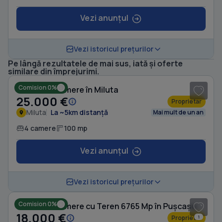
Vezi anunțul
Vezi istoricul prețurilor
Pe lângă rezultatele de mai sus, iată și oferte
1
/ 8
similare din împrejurimi.
Comision 0%
Casă cu 4 camere în Miluta
25.000 €
Proprietar
Miluta
La ~5km distanță
Mai mult de un an
4 camere
100 mp
Vezi anunțul
Vezi istoricul prețurilor
Comision 0%
Casă cu 4 camere cu Teren 6765 Mp în Pușcașu
18.000 €
Proprietar
1