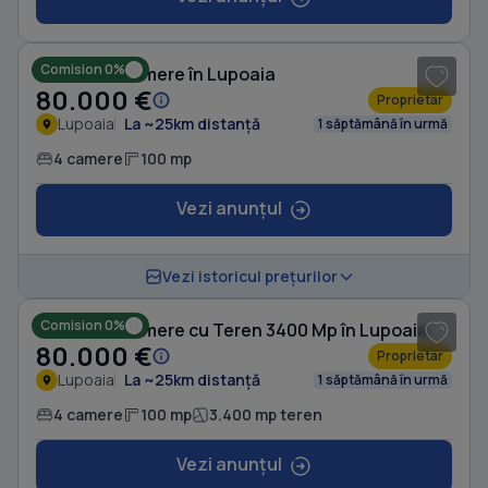
1
/ 8
Comision 0%
Casă cu 4 camere în Lupoaia
80.000 €
Proprietar
Lupoaia
La ~25km distanță
1 săptămână în urmă
4 camere
100 mp
Vezi anunțul
1
/ 8
Vezi istoricul prețurilor
Comision 0%
Casă cu 4 camere cu Teren 3400 Mp în Lupoaia
80.000 €
Proprietar
Lupoaia
La ~25km distanță
1 săptămână în urmă
4 camere
100 mp
3.400 mp teren
Vezi anunțul
1
/ 5