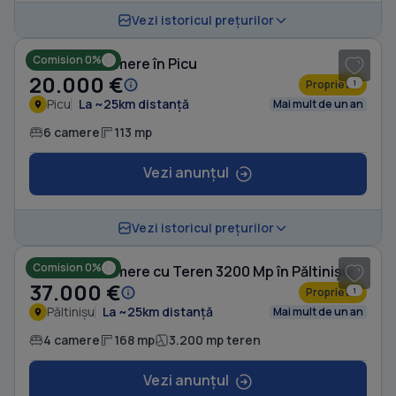
1
/ 5
Vezi istoricul prețurilor
Comision 0%
Casă cu 6 camere în Picu
20.000 €
Proprietar
1
Picu
La ~25km distanță
Mai mult de un an
6 camere
113 mp
Vezi anunțul
1
/ 10
Vezi istoricul prețurilor
Comision 0%
Casă cu 4 camere cu Teren 3200 Mp în Păltinișu
37.000 €
Proprietar
1
Păltinișu
La ~25km distanță
Mai mult de un an
4 camere
168 mp
3.200 mp teren
Vezi anunțul