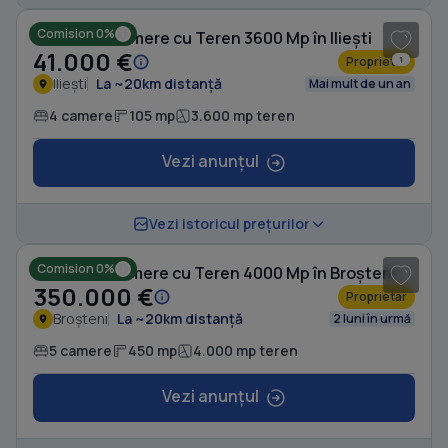
Comision 0%
Casă cu 4 camere cu Teren 3600 Mp în Iliești
41.000 €
Proprietar
1
Iliești
La ~20km distanță
Mai mult de un an
4 camere
105 mp
3.600 mp teren
Vezi anunțul
1
/ 6
Vezi istoricul prețurilor
Comision 0%
Casă cu 5 camere cu Teren 4000 Mp în Broșteni
350.000 €
Proprietar
Broșteni
La ~20km distanță
2 luni în urmă
5 camere
450 mp
4.000 mp teren
Vezi anunțul