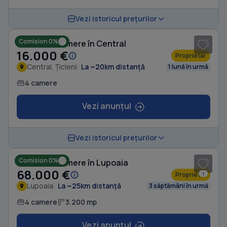
1
/ 2
Vezi istoricul prețurilor
Comision 0%
Casă cu 4 camere în Central
16.000 €
Proprietar
Central, Țicleni
La ~20km distanță
1 lună în urmă
4 camere
Vezi anunțul
1
/ 8
Vezi istoricul prețurilor
Comision 0%
Casă cu 4 camere în Lupoaia
68.000 €
Proprietar
1
Lupoaia
La ~25km distanță
3 săptămâni în urmă
4 camere
3.200 mp
Vezi anunțul