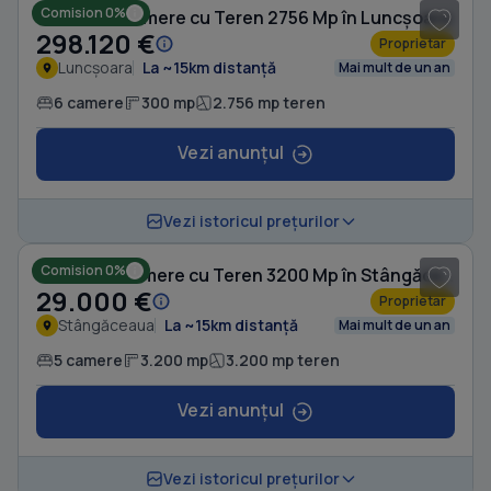
Comision 0%
Casă cu 6 camere cu Teren 2756 Mp în Luncșoara
298.120 €
Proprietar
Luncșoara
La ~15km distanță
Mai mult de un an
6 camere
300 mp
2.756 mp teren
Vezi anunțul
1
/ 9
Vezi istoricul prețurilor
Comision 0%
Casă cu 5 camere cu Teren 3200 Mp în Stângăceaua
29.000 €
Proprietar
Stângăceaua
La ~15km distanță
Mai mult de un an
5 camere
3.200 mp
3.200 mp teren
Vezi anunțul
1
/ 7
Vezi istoricul prețurilor