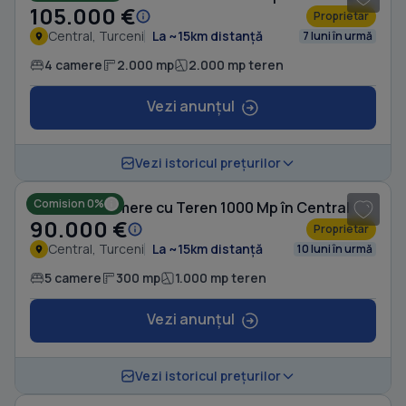
105.000 €
Proprietar
Central, Turceni
La ~15km distanță
7 luni în urmă
4 camere
2.000 mp
2.000 mp teren
Vezi anunțul
1
/ 10
Vezi istoricul prețurilor
Comision 0%
Casă cu 5 camere cu Teren 1000 Mp în Central
90.000 €
Proprietar
Central, Turceni
La ~15km distanță
10 luni în urmă
5 camere
300 mp
1.000 mp teren
Vezi anunțul
1
/ 5
Vezi istoricul prețurilor