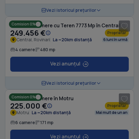
1
/ 8
Vezi istoricul prețurilor
Comision 0%
Casă cu 4 camere cu Teren 7773 Mp în Central
249.456 €
Proprietar
Central, Rovinari
La ~20km distanță
6 luni în urmă
4 camere
480 mp
Vezi anunțul
1
/ 10
Vezi istoricul prețurilor
Comision 0%
Casă cu 6 camere în Motru
225.000 €
Proprietar
Motru
La ~20km distanță
Mai mult de un an
6 camere
171 mp
Vezi anunțul