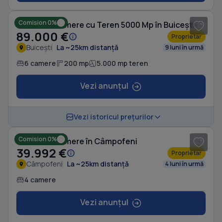
Comision 0%
Casă cu 6 camere cu Teren 5000 Mp în Buicești
89.000 €
Proprietar
Buicești
La ~25km distanță
9 luni în urmă
6 camere
200 mp
5.000 mp teren
Vezi anunțul
1
/ 16
Vezi istoricul prețurilor
Comision 0%
Casă cu 4 camere în Câmpofeni
39.992 €
Proprietar
Câmpofeni
La ~25km distanță
4 luni în urmă
4 camere
Vezi anunțul