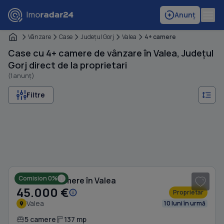
Anunț
Vânzare
Case
Judeţul Gorj
Valea
4+ camere
Case cu 4+ camere de vânzare în Valea, Județul
Gorj direct de la proprietari
(1 anunț)
Filtre
1
/ 10
Comision 0%
Casă cu 5 camere în Valea
45.000 €
Proprietar
Valea
10 luni în urmă
5 camere
137 mp