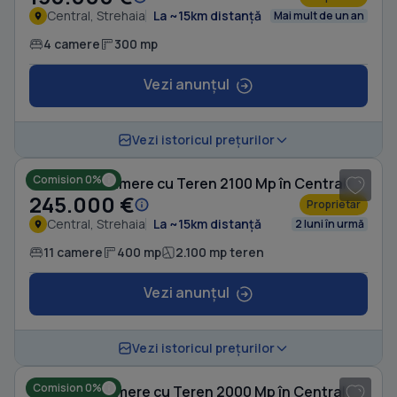
Central, Strehaia
La ~15km distanță
Mai mult de un an
4 camere
300 mp
Vezi anunțul
1
/ 10
Vezi istoricul prețurilor
Comision 0%
Casă cu 11 camere cu Teren 2100 Mp în Central
245.000 €
Proprietar
Central, Strehaia
La ~15km distanță
2 luni în urmă
11 camere
400 mp
2.100 mp teren
Vezi anunțul
1
/ 6
Vezi istoricul prețurilor
Comision 0%
Casă cu 4 camere cu Teren 2000 Mp în Central