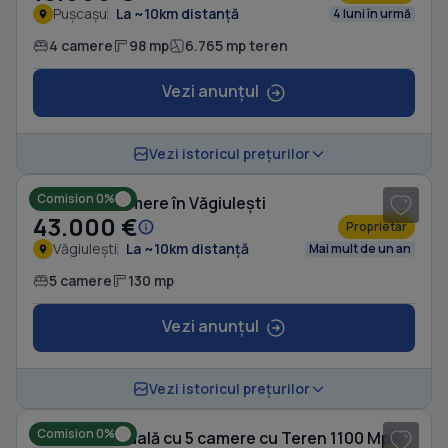
Pușcașu
La ~10km distanță
4 luni în urmă
4 camere
98 mp
6.765 mp teren
Vezi anunțul
1
/ 5
Vezi istoricul prețurilor
Comision 0%
Casă cu 5 camere în Văgiulești
43.000 €
Proprietar
Văgiulești
La ~10km distanță
Mai mult de un an
5 camere
130 mp
Vezi anunțul
1
/ 7
Vezi istoricul prețurilor
Comision 0%
Casă individuală cu 5 camere cu Teren 1100 Mp în Văgiulești