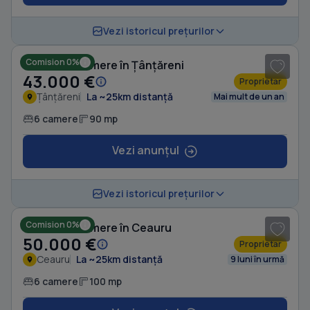
1
/ 10
Vezi istoricul prețurilor
Comision 0%
Casă cu 6 camere în Țânțăreni
43.000 €
Proprietar
Țânțăreni
La ~25km distanță
Mai mult de un an
6 camere
90 mp
Vezi anunțul
1
/ 7
Vezi istoricul prețurilor
Comision 0%
Casă cu 6 camere în Ceauru
50.000 €
Proprietar
Ceauru
La ~25km distanță
9 luni în urmă
6 camere
100 mp