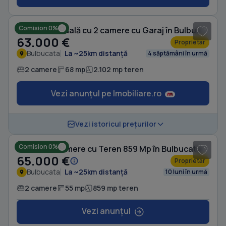
1
/ 6
Comision 0%
Casă individuală cu 2 camere cu Garaj în Bulbucata
63.000 €
Proprietar
Bulbucata
La ~25km distanță
4 săptămâni în urmă
2 camere
68 mp
2.102 mp teren
Vezi anunțul pe Imobiliare.ro
1
/ 5
Vezi istoricul prețurilor
Comision 0%
Casă cu 2 camere cu Teren 859 Mp în Bulbucata
65.000 €
Proprietar
Bulbucata
La ~25km distanță
10 luni în urmă
2 camere
55 mp
859 mp teren
Vezi anunțul