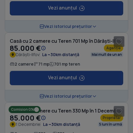
Vezi anunțul
1
/ 19
Vezi istoricul prețurilor
Casă cu 2 camere cu Teren 701 Mp în Dărăști-Ilfov
85.000 €
Agenție
Dărăști-Ilfov
La ~30km distanță
Mai mult de un an
2 camere
71 mp
701 mp teren
Vezi anunțul
1
/ 5
Vezi istoricul prețurilor
Comision 0%
Casă cu 2 camere cu Teren 330 Mp în 1 Decembrie
85.000 €
Proprietar
1 Decembrie
La ~30km distanță
5 luni în urmă