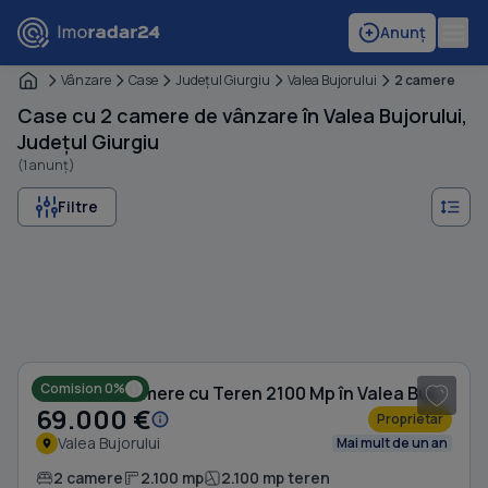
Anunț
Vânzare
Case
Judeţul Giurgiu
Valea Bujorului
2 camere
Case cu 2 camere de vânzare în Valea Bujorului,
Județul Giurgiu
(1 anunț)
Filtre
1
/ 10
Comision 0%
Casă cu 2 camere cu Teren 2100 Mp în Valea Bujorului
69.000 €
Proprietar
Valea Bujorului
Mai mult de un an
2 camere
2.100 mp
2.100 mp teren