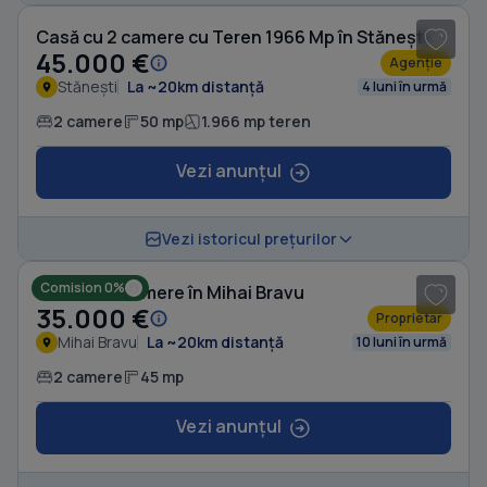
Casă cu 2 camere cu Teren 1966 Mp în Stănești
45.000 €
Agenție
Stănești
La ~20km distanță
4 luni în urmă
2 camere
50 mp
1.966 mp teren
Vezi anunțul
1
/ 2
Vezi istoricul prețurilor
Comision 0%
Casă cu 2 camere în Mihai Bravu
35.000 €
Proprietar
Mihai Bravu
La ~20km distanță
10 luni în urmă
2 camere
45 mp
Vezi anunțul