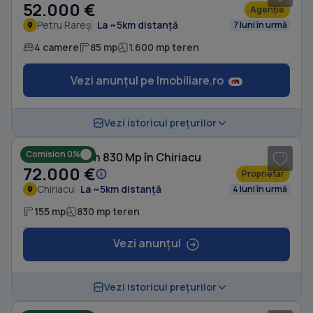
52.000 €
Agenție
Petru Rareș
La ~5km distanță
7 luni în urmă
4 camere
85 mp
1.600 mp teren
Vezi anunțul pe Imobiliare.ro
1
/ 9
Vezi istoricul prețurilor
Comision 0%
Casă cu Teren 830 Mp în Chiriacu
72.000 €
Proprietar
Chiriacu
La ~5km distanță
4 luni în urmă
155 mp
830 mp teren
Vezi anunțul
1
/ 7
Vezi istoricul prețurilor