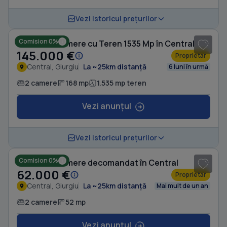
1
/ 10
Vezi istoricul prețurilor
Comision 0%
Casă cu 2 camere cu Teren 1535 Mp în Central
145.000 €
Proprietar
Central, Giurgiu
La ~25km distanță
6 luni în urmă
2 camere
168 mp
1.535 mp teren
Vezi anunțul
1
/ 10
Vezi istoricul prețurilor
Comision 0%
Casă cu 2 camere decomandat în Central
62.000 €
Proprietar
Central, Giurgiu
La ~25km distanță
Mai mult de un an
2 camere
52 mp
Vezi anunțul