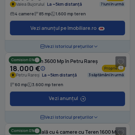
Valea Bujorului
La ~5km distanță
7 luni în urmă
4 camere
85 mp
1.600 mp teren
Vezi anunțul pe Imobiliare.ro
1
/ 5
Vezi istoricul prețurilor
Comision 0%
Casă cu Teren 3600 Mp în Petru Rareș
18.000 €
Proprietar
1
Petru Rareș
La ~5km distanță
3 săptămâni în urmă
60 mp
3.600 mp teren
Vezi anunțul
1
/ 7
Vezi istoricul prețurilor
Comision 0%
Casă individuală cu 4 camere cu Teren 1600 Mp în Petru Rareș