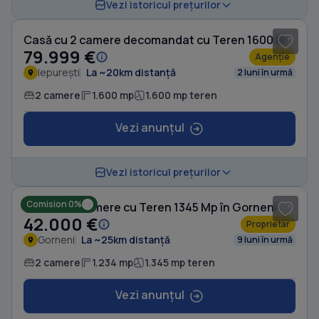
1
/ 16
Vezi istoricul prețurilor
Casă cu 2 camere decomandat cu Teren 1600 Mp în Iepurești
79.999 €
Agenție
Iepurești
La ~20km distanță
2 luni în urmă
2 camere
1.600 mp
1.600 mp teren
Vezi anunțul
1
/ 9
Vezi istoricul prețurilor
Comision 0%
Casă cu 2 camere cu Teren 1345 Mp în Gorneni
42.000 €
Proprietar
Gorneni
La ~25km distanță
9 luni în urmă
2 camere
1.234 mp
1.345 mp teren
Vezi anunțul