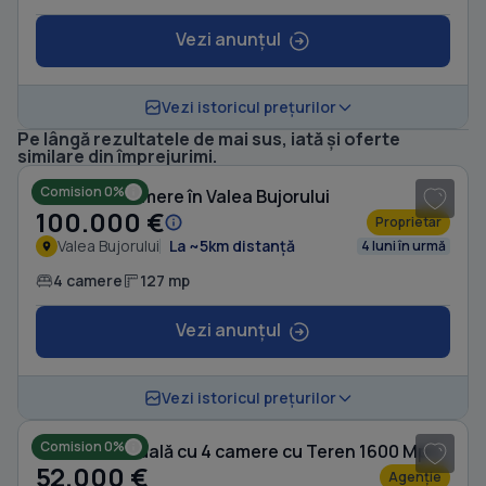
Vezi anunțul
Vezi istoricul prețurilor
Pe lângă rezultatele de mai sus, iată și oferte
1
/ 9
similare din împrejurimi.
Comision 0%
Casă cu 4 camere în Valea Bujorului
100.000 €
Proprietar
Valea Bujorului
La ~5km distanță
4 luni în urmă
4 camere
127 mp
Vezi anunțul
1
/ 7
Vezi istoricul prețurilor
Comision 0%
Casă individuală cu 4 camere cu Teren 1600 Mp în Valea Bujorului
52.000 €
Agenție