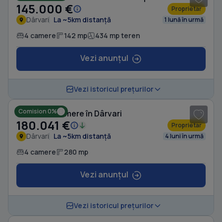
145.000 €
Proprietar
Dârvari
La ~5km distanță
1 lună în urmă
4 camere
142 mp
434 mp teren
Vezi anunțul
1
/ 19
Vezi istoricul prețurilor
Comision 0%
Casă cu 4 camere în Dârvari
180.041 €
Proprietar
Dârvari
La ~5km distanță
4 luni în urmă
4 camere
280 mp
Vezi anunțul
1
/ 8
Vezi istoricul prețurilor