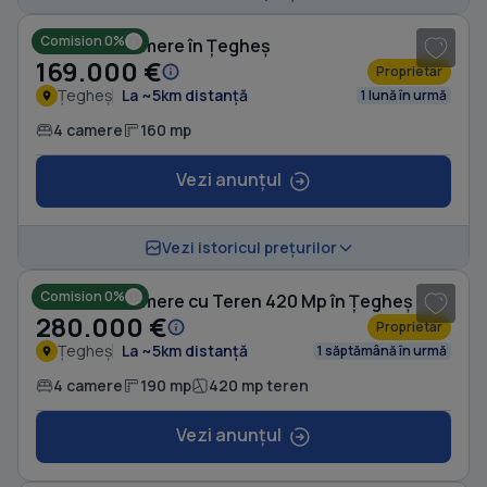
Comision 0%
Casă cu 4 camere în Țegheș
169.000 €
Proprietar
Țegheș
La ~5km distanță
1 lună în urmă
4 camere
160 mp
Vezi anunțul
1
/ 19
Vezi istoricul prețurilor
Comision 0%
Casă cu 4 camere cu Teren 420 Mp în Țegheș
280.000 €
Proprietar
Țegheș
La ~5km distanță
1 săptămână în urmă
4 camere
190 mp
420 mp teren
Vezi anunțul
1
/ 6