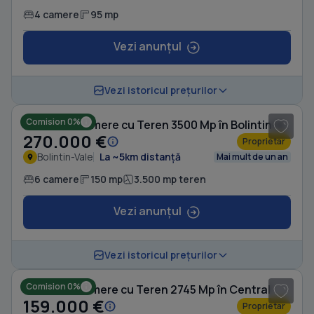
4 camere
95 mp
Vezi anunțul
1
/ 3
Vezi istoricul prețurilor
Comision 0%
Casă cu 6 camere cu Teren 3500 Mp în Bolintin-Vale
270.000 €
Proprietar
Bolintin-Vale
La ~5km distanță
Mai mult de un an
6 camere
150 mp
3.500 mp teren
Vezi anunțul
1
/ 15
Vezi istoricul prețurilor
Comision 0%
Casă cu 7 camere cu Teren 2745 Mp în Central
159.000 €
Proprietar