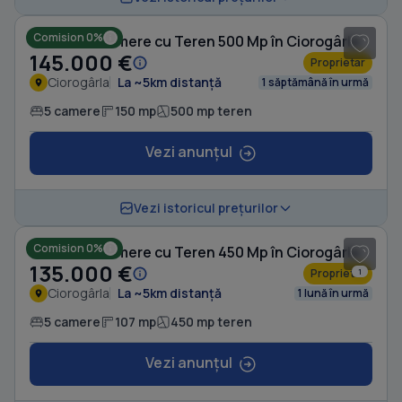
Comision 0%
Casă cu 5 camere cu Teren 500 Mp în Ciorogârla
145.000 €
Proprietar
Ciorogârla
La ~5km distanță
1 săptămână în urmă
5 camere
150 mp
500 mp teren
Vezi anunțul
1
/ 9
Vezi istoricul prețurilor
Comision 0%
Casă cu 5 camere cu Teren 450 Mp în Ciorogârla
135.000 €
Proprietar
1
Ciorogârla
La ~5km distanță
1 lună în urmă
5 camere
107 mp
450 mp teren
Vezi anunțul