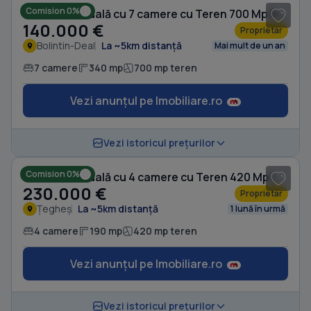
Comision 0%
Casă individuală cu 7 camere cu Teren 700 Mp în Bolintin-Deal
140.000 €
Proprietar
Bolintin-Deal
La ~5km distanță
Mai mult de un an
7 camere
340 mp
700 mp teren
Vezi anunțul pe Imobiliare.ro
1
/ 5
Vezi istoricul prețurilor
Comision 0%
Casă individuală cu 4 camere cu Teren 420 Mp în Țegheș
230.000 €
Proprietar
Țegheș
La ~5km distanță
1 lună în urmă
4 camere
190 mp
420 mp teren
Vezi anunțul pe Imobiliare.ro
1
/ 8
Vezi istoricul prețurilor