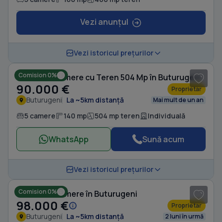
Vezi anunțul
1
/ 10
Vezi istoricul prețurilor
Comision 0%
Casă cu 5 camere cu Teren 504 Mp în Buturugeni
90.000 €
Proprietar
Buturugeni
La ~5km distanță
Mai mult de un an
5 camere
140 mp
504 mp teren
Individuală
WhatsApp
Sună acum
1
/ 4
Vezi istoricul prețurilor
Comision 0%
Casă cu 4 camere în Buturugeni
98.000 €
Proprietar
Buturugeni
La ~5km distanță
2 luni în urmă