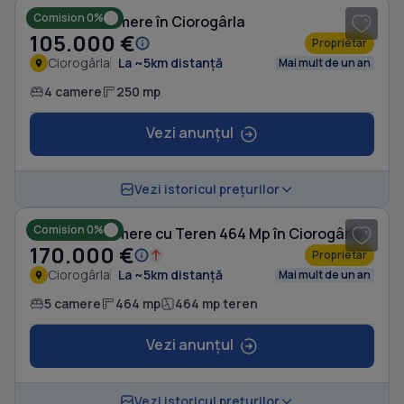
Comision 0%
Casă cu 4 camere în Ciorogârla
105.000 €
Proprietar
Ciorogârla
La ~5km distanță
Mai mult de un an
4 camere
250 mp
Vezi anunțul
1
/ 10
Vezi istoricul prețurilor
Comision 0%
Casă cu 5 camere cu Teren 464 Mp în Ciorogârla
170.000 €
Proprietar
Ciorogârla
La ~5km distanță
Mai mult de un an
5 camere
464 mp
464 mp teren
Vezi anunțul
1
/ 14
Vezi istoricul prețurilor