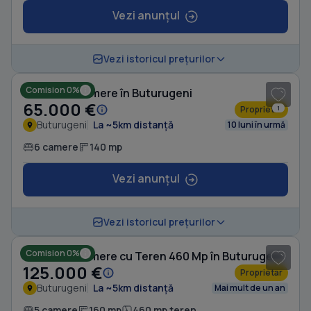
Vezi anunțul
1
/ 9
Vezi istoricul prețurilor
Comision 0%
Casă cu 6 camere în Buturugeni
65.000 €
Proprietar
1
Buturugeni
La ~5km distanță
10 luni în urmă
6 camere
140 mp
Vezi anunțul
1
/ 9
Vezi istoricul prețurilor
Comision 0%
Casă cu 5 camere cu Teren 460 Mp în Buturugeni
125.000 €
Proprietar
Buturugeni
La ~5km distanță
Mai mult de un an
5 camere
160 mp
460 mp teren