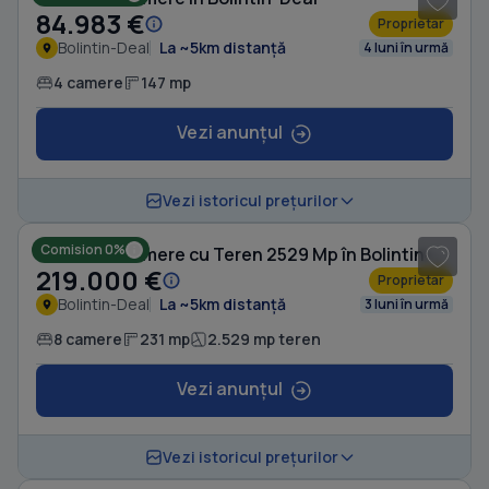
84.983 €
Proprietar
Bolintin-Deal
La ~5km distanță
4 luni în urmă
4 camere
147 mp
Vezi anunțul
1
/ 20
Vezi istoricul prețurilor
Comision 0%
Casă cu 8 camere cu Teren 2529 Mp în Bolintin-Deal
219.000 €
Proprietar
Bolintin-Deal
La ~5km distanță
3 luni în urmă
8 camere
231 mp
2.529 mp teren
Vezi anunțul
1
/ 5
Vezi istoricul prețurilor