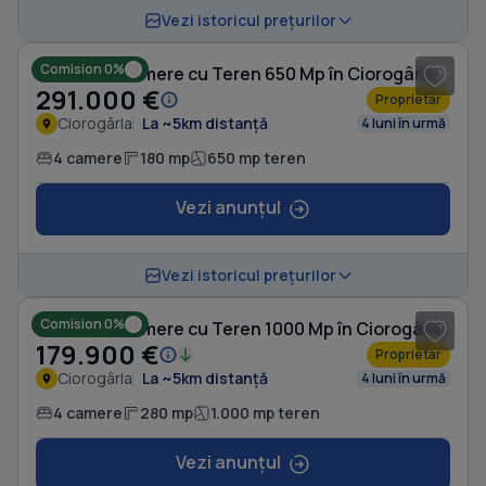
1
/ 15
Vezi istoricul prețurilor
Comision 0%
Casă cu 4 camere cu Teren 650 Mp în Ciorogârla
291.000 €
Proprietar
Ciorogârla
La ~5km distanță
4 luni în urmă
4 camere
180 mp
650 mp teren
Vezi anunțul
1
/ 19
Vezi istoricul prețurilor
Comision 0%
Casă cu 4 camere cu Teren 1000 Mp în Ciorogârla
179.900 €
Proprietar
Ciorogârla
La ~5km distanță
4 luni în urmă
4 camere
280 mp
1.000 mp teren
Vezi anunțul