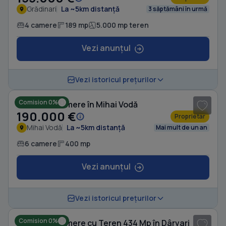
Grădinari
La ~5km distanță
3 săptămâni în urmă
4 camere
189 mp
5.000 mp teren
Vezi anunțul
1
/ 10
Vezi istoricul prețurilor
Comision 0%
Casă cu 6 camere în Mihai Vodă
190.000 €
Proprietar
Mihai Vodă
La ~5km distanță
Mai mult de un an
6 camere
400 mp
Vezi anunțul
1
/ 5
Vezi istoricul prețurilor
Comision 0%
Casă cu 4 camere cu Teren 434 Mp în Dârvari