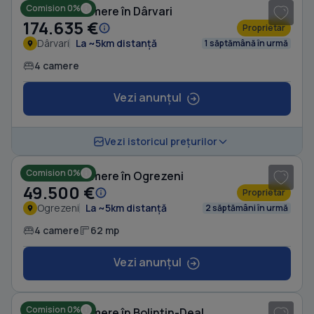
Comision 0%
Casă cu 4 camere în Dârvari
174.635 €
Proprietar
Dârvari
La ~5km distanță
1 săptămână în urmă
4 camere
Vezi anunțul
1
/ 8
Vezi istoricul prețurilor
Comision 0%
Casă cu 4 camere în Ogrezeni
49.500 €
Proprietar
Ogrezeni
La ~5km distanță
2 săptămâni în urmă
4 camere
62 mp
Vezi anunțul
1
/ 8
Comision 0%
Casă cu 4 camere în Bolintin-Deal