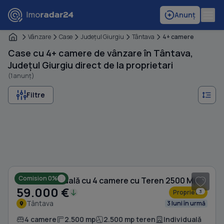
Anunț
Vânzare
Case
Judeţul Giurgiu
Tântava
4+ camere
Case cu 4+ camere de vânzare în Tântava,
Județul Giurgiu direct de la proprietari
(1 anunț)
Filtre
1
/ 5
Comision 0%
Casă individuală cu 4 camere cu Teren 2500 Mp în Tântava
59.000 €
Proprietar
3
Tântava
3 luni în urmă
4 camere
2.500 mp
2.500 mp teren
Individuală