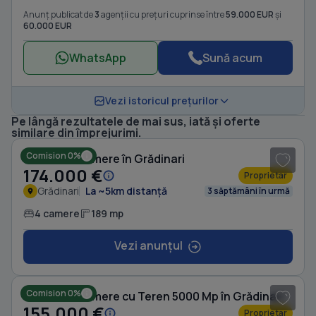
Anunț publicat de
3
agenții cu prețuri cuprinse între
59.000 EUR
și
60.000 EUR
WhatsApp
Sună acum
Vezi istoricul prețurilor
Pe lângă rezultatele de mai sus, iată și oferte
1
/ 16
similare din împrejurimi.
Comision 0%
Casă cu 4 camere în Grădinari
174.000 €
Proprietar
Grădinari
La ~5km distanță
3 săptămâni în urmă
4 camere
189 mp
Vezi anunțul
1
/ 15
Comision 0%
Casă cu 4 camere cu Teren 5000 Mp în Grădinari
155.000 €
Proprietar