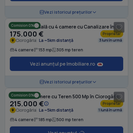
1
/ 12
Vezi istoricul prețurilor
Comision 0%
Casă individuală cu 4 camere cu Canalizare în Ciorogârla
175.000 €
Proprietar
Ciorogârla
La ~5km distanță
3 luni în urmă
4 camere
153 mp
305 mp teren
Vezi anunțul pe Imobiliare.ro
1
/ 18
Vezi istoricul prețurilor
Comision 0%
Casă cu 4 camere cu Teren 500 Mp în Ciorogârla
215.000 €
Proprietar
Ciorogârla
La ~5km distanță
1 lună în urmă
4 camere
185 mp
500 mp teren