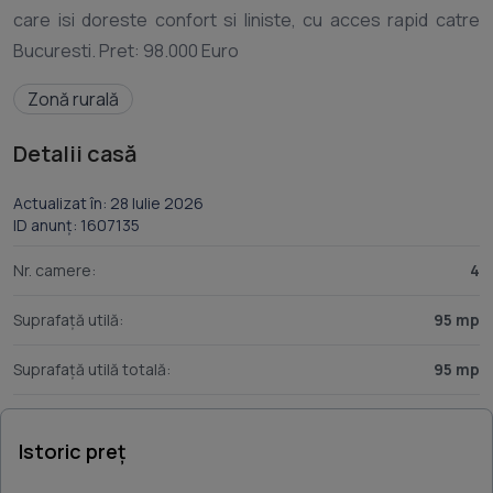
care isi doreste confort si liniste, cu acces rapid catre
Zonă rurală
Detalii casă
Actualizat în: 28 Iulie 2026
ID anunț: 1607135
Nr. camere:
4
Suprafață utilă:
95 mp
Suprafață utilă totală:
95 mp
Istoric preț