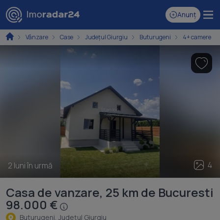
Anunț
Vânzare
Case
Județul Giurgiu
Buturugeni
4+ camere
4
2 luni în urmă
Casa de vanzare, 25 km de Bucuresti
98.000 €
Buturugeni, Judeţul Giurgiu