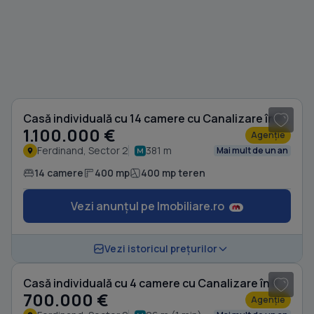
1
/ 20
Casă individuală cu 14 camere cu Canalizare în Ferdinand
1.100.000 €
Agenție
Ferdinand, Sector 2
381 m
Mai mult de un an
14 camere
400 mp
400 mp teren
Vezi anunțul pe Imobiliare.ro
1
/ 5
Vezi istoricul prețurilor
Casă individuală cu 4 camere cu Canalizare în Ferdinand
700.000 €
Agenție