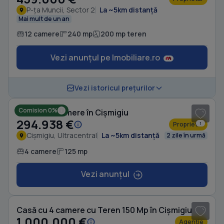
P-ța Muncii, Sector 2
La ~5km distanță
Mai mult de un an
12 camere
240 mp
200 mp teren
Vezi anunțul pe Imobiliare.ro
1
/ 8
Vezi istoricul prețurilor
Comision 0%
Casă cu 4 camere în Cișmigiu
294.938 €
Proprietar
1
Cișmigiu, Ultracentral
La ~5km distanță
2 zile în urmă
4 camere
125 mp
Vezi anunțul
1
/ 19
Casă cu 4 camere cu Teren 150 Mp în Cișmigiu
1.000.000 €
Agenție