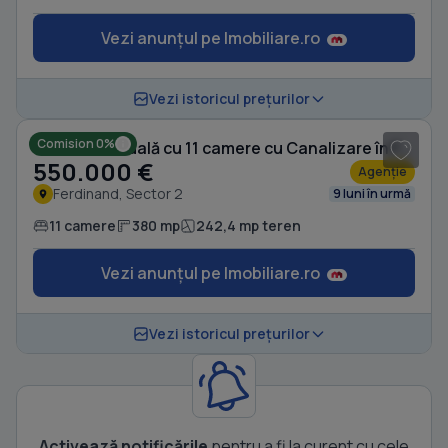
Vezi anunțul pe Imobiliare.ro
1
/ 19
Vezi istoricul prețurilor
Comision 0%
Casă individuală cu 11 camere cu Canalizare în Ferdinand
550.000 €
Agenție
Ferdinand, Sector 2
9 luni în urmă
11 camere
380 mp
242,4 mp teren
Vezi anunțul pe Imobiliare.ro
Vezi istoricul prețurilor
Activează notificările
pentru a fi la curent cu cele