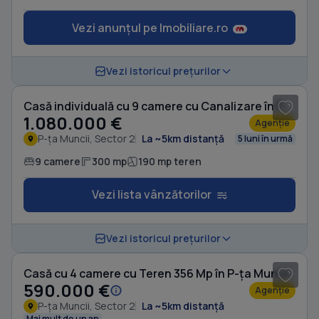
Vezi anunțul pe Imobiliare.ro
1
/ 10
Vezi istoricul prețurilor
Casă individuală cu 9 camere cu Canalizare în P-ța Muncii
1.080.000 €
Agenție
P-ța Muncii, Sector 2
La ~5km distanță
5 luni în urmă
9 camere
300 mp
190 mp teren
Vezi lista vânzătorilor
1
/ 9
Vezi istoricul prețurilor
Casă cu 4 camere cu Teren 356 Mp în P-ța Muncii
590.000 €
Agenție
P-ța Muncii, Sector 2
La ~5km distanță
Mai mult de un an