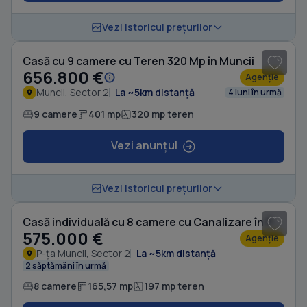
1
/ 6
Vezi istoricul prețurilor
Casă cu 9 camere cu Teren 320 Mp în Muncii
656.800 €
Agenție
Muncii, Sector 2
La ~5km distanță
4 luni în urmă
9 camere
401 mp
320 mp teren
Vezi anunțul
1
/ 16
Vezi istoricul prețurilor
Casă individuală cu 8 camere cu Canalizare în P-ța Muncii
575.000 €
Agenție
P-ța Muncii, Sector 2
La ~5km distanță
2 săptămâni în urmă
8 camere
165,57 mp
197 mp teren