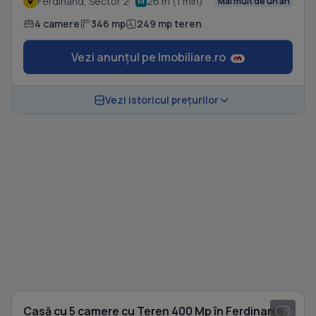
Ferdinand, Sector 2
26 m (1 min)
Mai mult de un an
4 camere
346 mp
249 mp teren
Vezi anunțul pe Imobiliare.ro
Vezi istoricul prețurilor
1
/ 8
Casă cu 5 camere cu Teren 400 Mp în Ferdinand