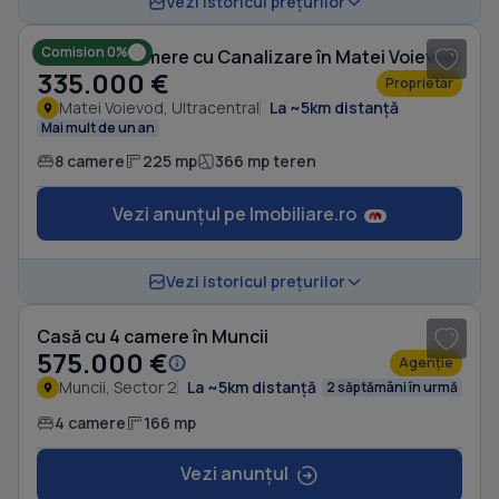
Vezi istoricul prețurilor
Comision 0%
Casă cu 8 camere cu Canalizare în Matei Voievod
335.000 €
Proprietar
Matei Voievod, Ultracentral
La ~5km distanță
Mai mult de un an
8 camere
225 mp
366 mp teren
Vezi anunțul pe Imobiliare.ro
1
/ 17
Vezi istoricul prețurilor
Casă cu 4 camere în Muncii
575.000 €
Agenție
Muncii, Sector 2
La ~5km distanță
2 săptămâni în urmă
4 camere
166 mp
Vezi anunțul