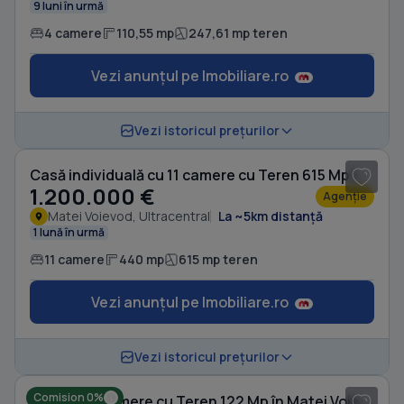
9 luni în urmă
4 camere
110,55 mp
247,61 mp teren
Vezi anunțul pe Imobiliare.ro
1
/ 20
Vezi istoricul prețurilor
Casă individuală cu 11 camere cu Teren 615 Mp în Matei Voievod
1.200.000 €
Agenție
Matei Voievod, Ultracentral
La ~5km distanță
1 lună în urmă
11 camere
440 mp
615 mp teren
Vezi anunțul pe Imobiliare.ro
1
/ 20
Vezi istoricul prețurilor
Comision 0%
Casă cu 6 camere cu Teren 122 Mp în Matei Voievod