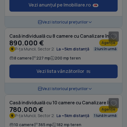
Vezi anunțul pe Imobiliare.ro
1
/ 20
Vezi istoricul prețurilor
Casă individuală cu 8 camere cu Canalizare în P-ța Muncii
890.000 €
Agenție
P-ța Muncii, Sector 2
La ~5km distanță
2 luni în urmă
8 camere
227 mp
200 mp teren
Vezi lista vânzătorilor
1
/ 17
Vezi istoricul prețurilor
Casă individuală cu 10 camere cu Canalizare în P-ța Muncii
780.000 €
Agenție
P-ța Muncii, Sector 2
La ~5km distanță
1 lună în urmă
10 camere
365 mp
182 mp teren