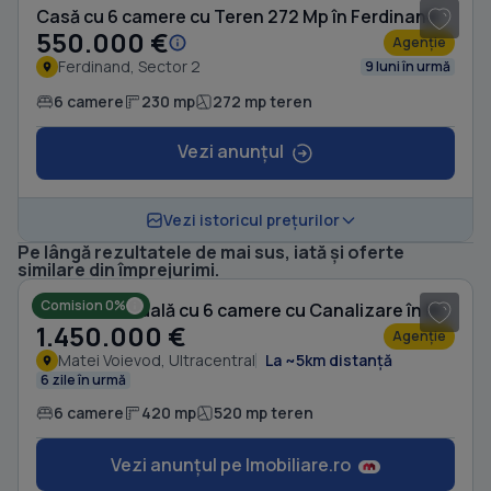
Casă cu 6 camere cu Teren 272 Mp în Ferdinand
550.000 €
Agenție
Ferdinand, Sector 2
9 luni în urmă
6 camere
230 mp
272 mp teren
Vezi anunțul
Vezi istoricul prețurilor
Pe lângă rezultatele de mai sus, iată și oferte
1
/ 4
similare din împrejurimi.
Comision 0%
Casă individuală cu 6 camere cu Canalizare în Matei Voievod
1.450.000 €
Agenție
Matei Voievod, Ultracentral
La ~5km distanță
6 zile în urmă
6 camere
420 mp
520 mp teren
Vezi anunțul pe Imobiliare.ro