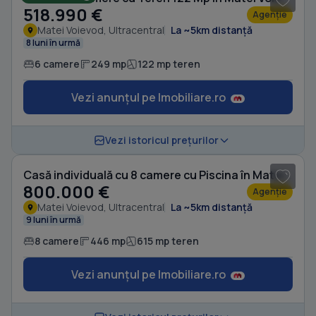
518.990 €
Agenție
Matei Voievod, Ultracentral
La ~5km distanță
8 luni în urmă
6 camere
249 mp
122 mp teren
Vezi anunțul pe Imobiliare.ro
1
/ 20
Vezi istoricul prețurilor
Casă individuală cu 8 camere cu Piscina în Matei Voievod
800.000 €
Agenție
Matei Voievod, Ultracentral
La ~5km distanță
9 luni în urmă
8 camere
446 mp
615 mp teren
Vezi anunțul pe Imobiliare.ro
1
/ 11