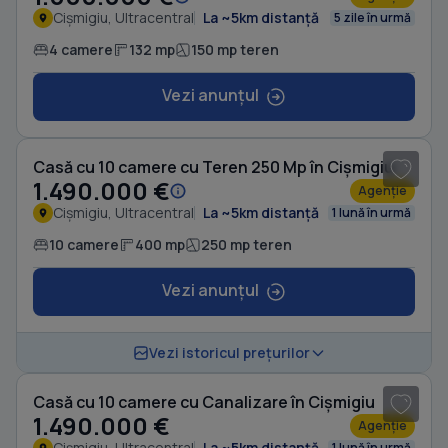
Cișmigiu, Ultracentral
La ~5km distanță
5 zile în urmă
4 camere
132 mp
150 mp teren
Vezi anunțul
1
/ 20
Casă cu 10 camere cu Teren 250 Mp în Cișmigiu
1.490.000 €
Agenție
Cișmigiu, Ultracentral
La ~5km distanță
1 lună în urmă
10 camere
400 mp
250 mp teren
Vezi anunțul
1
/ 5
Vezi istoricul prețurilor
Casă cu 10 camere cu Canalizare în Cișmigiu
1.490.000 €
Agenție
Cișmigiu, Ultracentral
La ~5km distanță
1 lună în urmă