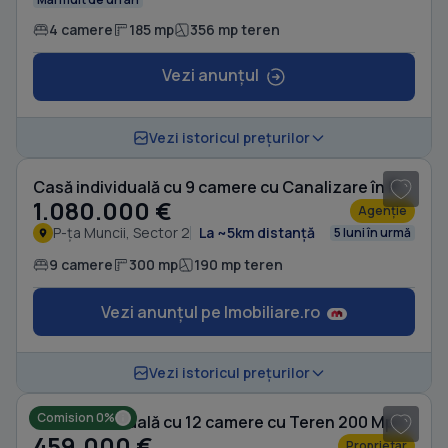
4 camere
185 mp
356 mp teren
Vezi anunțul
1
/ 10
Vezi istoricul prețurilor
Casă individuală cu 9 camere cu Canalizare în P-ța Muncii
1.080.000 €
Agenție
P-ța Muncii, Sector 2
La ~5km distanță
5 luni în urmă
9 camere
300 mp
190 mp teren
Vezi anunțul pe Imobiliare.ro
Vezi istoricul prețurilor
Comision 0%
Casă individuală cu 12 camere cu Teren 200 Mp în P-ța Muncii
459.000 €
Proprietar