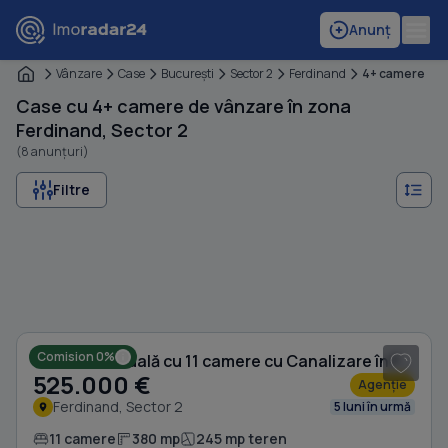
Anunț
Vânzare
Case
Bucureşti
Sector 2
Ferdinand
4+ camere
Case cu 4+ camere de vânzare în zona
Ferdinand, Sector 2
(8 anunțuri)
Filtre
1
/ 15
Comision 0%
Casă individuală cu 11 camere cu Canalizare în Ferdinand
525.000 €
Agenție
Ferdinand, Sector 2
5 luni în urmă
11 camere
380 mp
245 mp teren