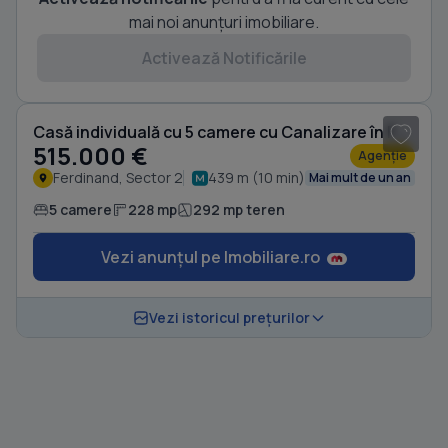
mai noi anunțuri imobiliare.
Activează Notificările
1
/ 15
Casă individuală cu 5 camere cu Canalizare în Ferdinand
515.000 €
Agenție
Ferdinand, Sector 2
439 m (10 min)
Mai mult de un an
5 camere
228 mp
292 mp teren
Vezi anunțul pe Imobiliare.ro
Vezi istoricul prețurilor