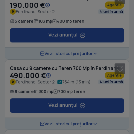
190.000 €
Agenție
Ferdinand, Sector 2
4 luni în urmă
5 camere
103 mp
400 mp teren
Vezi anunțul
1
/ 15
Vezi istoricul prețurilor
Casă cu 9 camere cu Teren 700 Mp în Ferdinand
490.000 €
Agenție
Ferdinand, Sector 2
754 m (13 min)
4 luni în urmă
9 camere
300 mp
700 mp teren
Vezi anunțul
1
/ 10
Vezi istoricul prețurilor