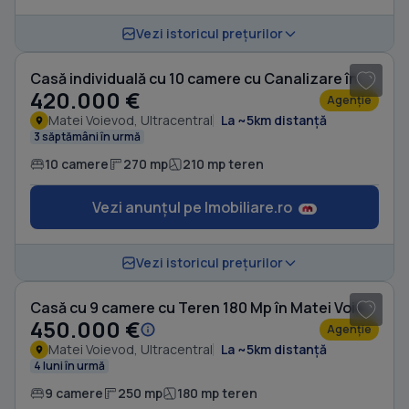
1
/ 7
Vezi istoricul prețurilor
Casă individuală cu 10 camere cu Canalizare în Matei Voievod
420.000 €
Agenție
Matei Voievod, Ultracentral
La ~5km distanță
3 săptămâni în urmă
10 camere
270 mp
210 mp teren
Vezi anunțul pe Imobiliare.ro
1
/ 6
Vezi istoricul prețurilor
Casă cu 9 camere cu Teren 180 Mp în Matei Voievod
450.000 €
Agenție
Matei Voievod, Ultracentral
La ~5km distanță
4 luni în urmă
9 camere
250 mp
180 mp teren