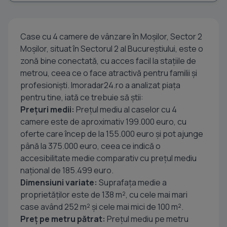
Case cu 4 camere de vânzare în Moșilor, Sector 2
Moșilor, situat în Sectorul 2 al Bucureștiului, este o
zonă bine conectată, cu acces facil la stațiile de
metrou, ceea ce o face atractivă pentru familii și
profesioniști. Imoradar24.ro a analizat piața
pentru tine, iată ce trebuie să știi:
Prețuri medii:
Prețul mediu al caselor cu 4
camere este de aproximativ 199.000 euro, cu
oferte care încep de la 155.000 euro și pot ajunge
până la 375.000 euro, ceea ce indică o
accesibilitate medie comparativ cu prețul mediu
național de 185.499 euro.
Dimensiuni variate:
Suprafața medie a
proprietăților este de 138 m², cu cele mai mari
case având 252 m² și cele mai mici de 100 m².
Preț pe metru pătrat:
Prețul mediu pe metru