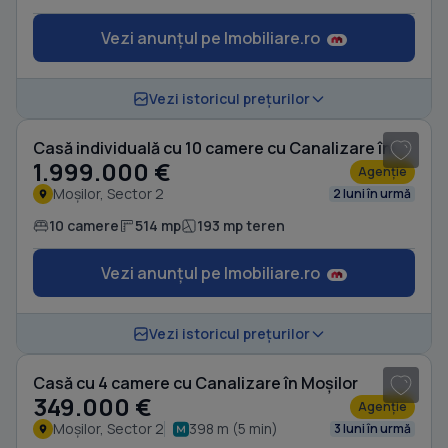
Vezi anunțul pe Imobiliare.ro
1
/ 20
Vezi istoricul prețurilor
Casă individuală cu 10 camere cu Canalizare în Moșilor
1.999.000 €
Agenție
Moșilor, Sector 2
2 luni în urmă
10 camere
514 mp
193 mp teren
Vezi anunțul pe Imobiliare.ro
1
/ 17
Vezi istoricul prețurilor
Casă cu 4 camere cu Canalizare în Moșilor
349.000 €
Agenție
Moșilor, Sector 2
398 m (5 min)
3 luni în urmă