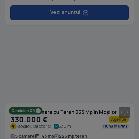
Vezi anunțul
1
/ 14
Comision 0%
Casă cu 5 camere cu Teren 225 Mp în Moșilor
330.000 €
Agenție
Moșilor, Sector 2
530 m
1 lună în urmă
5 camere
143 mp
225 mp teren