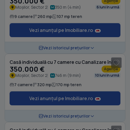
350.000 €
Agenție
Moșilor, Sector 2
350 m (4 min)
6 luni în urmă
9 camere
260 mp
107 mp teren
Vezi anunțul pe Imobiliare.ro
1
/ 18
Vezi istoricul prețurilor
Casă individuală cu 7 camere cu Canalizare în Moșilor
350.000 €
Agenție
Moșilor, Sector 2
746 m (9 min)
10 luni în urmă
7 camere
320 mp
170 mp teren
Vezi anunțul pe Imobiliare.ro
1
/ 20
Vezi istoricul prețurilor