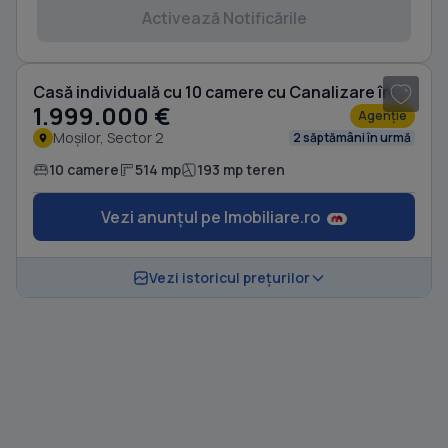
Activează Notificările
1
/ 20
Casă individuală cu 10 camere cu Canalizare în Moșilor
1.999.000 €
Agenție
Moșilor, Sector 2
2 săptămâni în urmă
10 camere
514 mp
193 mp teren
Vezi anunțul pe Imobiliare.ro
Vezi istoricul prețurilor