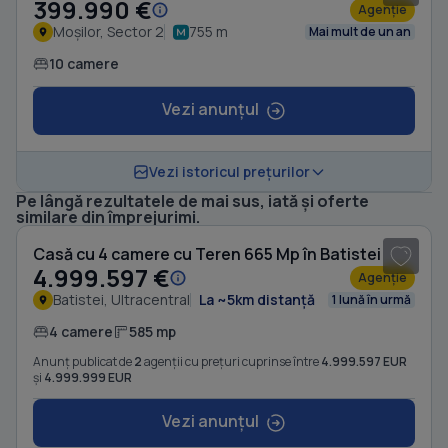
399.990 €
Agenție
Moșilor, Sector 2
755 m
Mai mult de un an
10 camere
Vezi anunțul
Vezi istoricul prețurilor
Pe lângă rezultatele de mai sus, iată și oferte
1
/ 7
similare din împrejurimi.
Casă cu 4 camere cu Teren 665 Mp în Batistei
4.999.597 €
Agenție
Batistei, Ultracentral
La ~5km distanță
1 lună în urmă
4 camere
585 mp
Anunț publicat de
2
agenții cu prețuri cuprinse între
4.999.597 EUR
și
4.999.999 EUR
Vezi anunțul