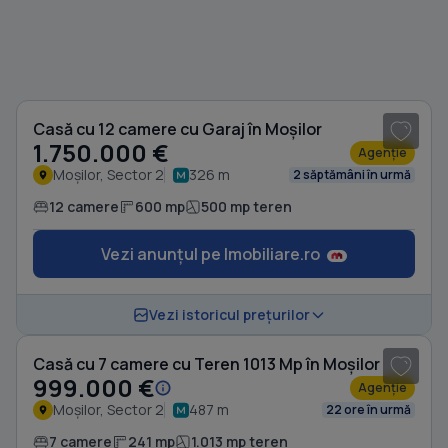
1
/ 17
Casă cu 12 camere cu Garaj în Moșilor
1.750.000 €
Agenție
Moșilor, Sector 2
326 m
2 săptămâni în urmă
12 camere
600 mp
500 mp teren
Vezi anunțul pe Imobiliare.ro
1
/ 20
Vezi istoricul prețurilor
Casă cu 7 camere cu Teren 1013 Mp în Moșilor
999.000 €
Agenție
Moșilor, Sector 2
487 m
22 ore în urmă
7 camere
241 mp
1.013 mp teren