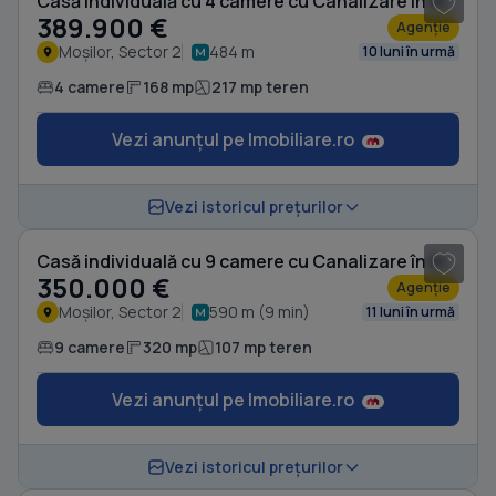
Casă individuală cu 4 camere cu Canalizare în Moșilor
389.900 €
Agenție
Moșilor, Sector 2
484 m
10 luni în urmă
4 camere
168 mp
217 mp teren
Vezi anunțul pe Imobiliare.ro
1
/ 4
Vezi istoricul prețurilor
Casă individuală cu 9 camere cu Canalizare în Moșilor
350.000 €
Agenție
Moșilor, Sector 2
590 m (9 min)
11 luni în urmă
9 camere
320 mp
107 mp teren
Vezi anunțul pe Imobiliare.ro
1
/ 20
Vezi istoricul prețurilor