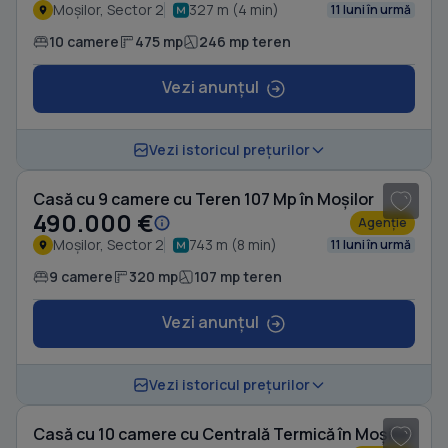
Moșilor, Sector 2
327 m (4 min)
11 luni în urmă
10 camere
475 mp
246 mp teren
Vezi anunțul
1
/ 6
Vezi istoricul prețurilor
Casă cu 9 camere cu Teren 107 Mp în Moșilor
490.000 €
Agenție
Moșilor, Sector 2
743 m (8 min)
11 luni în urmă
9 camere
320 mp
107 mp teren
Vezi anunțul
1
/ 20
Vezi istoricul prețurilor
Casă cu 10 camere cu Centrală Termică în Moșilor