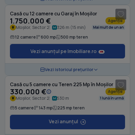
Casă cu 12 camere cu Garaj în Moșilor
1.750.000 €
Agenție
Moșilor, Sector 2
326 m (15 min)
Mai mult de un an
12 camere
600 mp
500 mp teren
Vezi anunțul pe Imobiliare.ro
1
/ 17
Vezi istoricul prețurilor
Casă cu 5 camere cu Teren 225 Mp în Moșilor
330.000 €
Agenție
Moșilor, Sector 2
530 m
1 lună în urmă
5 camere
143 mp
225 mp teren
Vezi anunțul