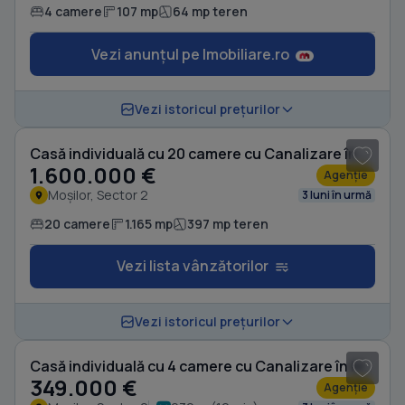
4 camere
107 mp
64 mp teren
Vezi anunțul pe Imobiliare.ro
1
/ 12
Vezi istoricul prețurilor
Casă individuală cu 20 camere cu Canalizare în Moșilor
1.600.000 €
Agenție
Moșilor, Sector 2
3 luni în urmă
20 camere
1.165 mp
397 mp teren
Vezi lista vânzătorilor
1
/ 13
Vezi istoricul prețurilor
Casă individuală cu 4 camere cu Canalizare în Moșilor
349.000 €
Agenție