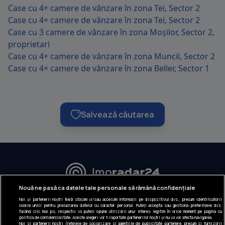
Case cu 4+ camere de vânzare în zona Tei, Sector 2
Case cu 4+ camere de vânzare în zona Tei, Sector 2
Case cu 3 camere de vânzare în zona Moșilor, Sector 2,
proprietari
Case cu 4+ camere de vânzare în zona Muncii, Sector 2
Case cu 4+ camere de vânzare în zona Beller, Sector 1
Salvează căutarea
URMĂREȘTE-NE:
Nouă ne pasă ca datele tale personale să rămână confidențiale
Noi și partenerii noștri
640
stocăm și/sau accesăm informații pe dispozitivul dvs., precum identificatorii
INFORMAȚII COMPANIE
cookie unici pentru prelucrarea datelor cu caracter personal. Puteți accepta sau gestiona preferințele dvs.
făcând clic mai jos, respectiv vă puteți opune utilizării unui interes legitim în orice moment pe pagina cu
politica de confidențialitate. Aceste alegeri vor fi raportate partenerilor noștri și nu vă vor afecta navigarea.
Despre noi
Noi si partenerii nostri (retelele de socializare si agentiile de publicitate partenere, precum si furnizorii