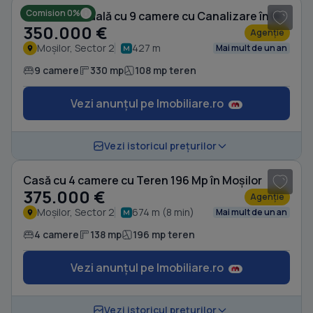
Comision 0%
Casă individuală cu 9 camere cu Canalizare în Moșilor
350.000 €
Agenție
Moșilor, Sector 2
427 m
Mai mult de un an
9 camere
330 mp
108 mp teren
Vezi anunțul pe Imobiliare.ro
1
/ 11
Vezi istoricul prețurilor
Casă cu 4 camere cu Teren 196 Mp în Moșilor
375.000 €
Agenție
Moșilor, Sector 2
674 m (8 min)
Mai mult de un an
4 camere
138 mp
196 mp teren
Vezi anunțul pe Imobiliare.ro
1
/ 17
Vezi istoricul prețurilor