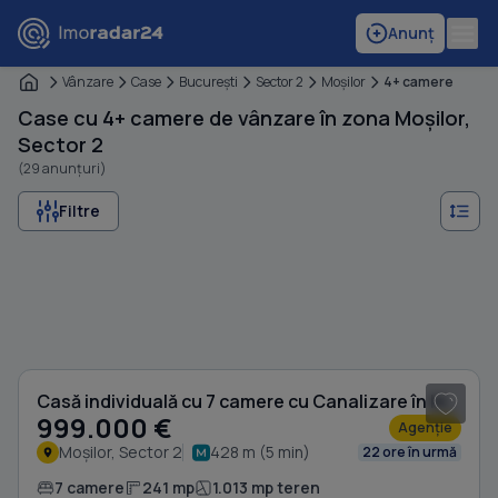
Anunț
Vânzare
Case
Bucureşti
Sector 2
Moşilor
4+ camere
Case cu 4+ camere de vânzare în zona Moșilor,
Sector 2
(29 anunțuri)
Filtre
1
/ 20
Casă individuală cu 7 camere cu Canalizare în Moșilor
999.000 €
Agenție
Moșilor, Sector 2
428 m (5 min)
22 ore în urmă
7 camere
241 mp
1.013 mp teren