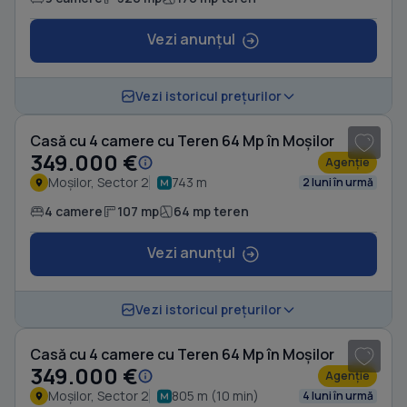
Vezi anunțul
1
/ 9
Vezi istoricul prețurilor
Casă cu 4 camere cu Teren 64 Mp în Moșilor
349.000 €
Agenție
Moșilor, Sector 2
743 m
2 luni în urmă
4 camere
107 mp
64 mp teren
Vezi anunțul
1
/ 20
Vezi istoricul prețurilor
Casă cu 4 camere cu Teren 64 Mp în Moșilor
349.000 €
Agenție
Moșilor, Sector 2
805 m (10 min)
4 luni în urmă