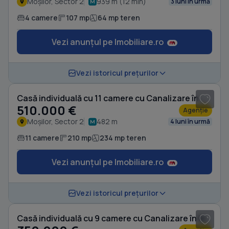
Moșilor, Sector 2
939 m (12 min)
3 luni în urmă
4 camere
107 mp
64 mp teren
Vezi anunțul pe Imobiliare.ro
1
/ 20
Vezi istoricul prețurilor
Casă individuală cu 11 camere cu Canalizare în Moșilor
510.000 €
Agenție
Moșilor, Sector 2
482 m
4 luni în urmă
11 camere
210 mp
234 mp teren
Vezi anunțul pe Imobiliare.ro
1
/ 19
Vezi istoricul prețurilor
Casă individuală cu 9 camere cu Canalizare în Moșilor