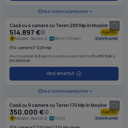
1
/ 19
Vezi istoricul prețurilor
Casă cu 4 camere cu Teren 200 Mp în Moșilor
514.897 €
Agenție
Moșilor, Sector 2
981 m (12 min)
2 luni în urmă
4 camere
229 mp
Anunț publicat de
2
agenții cu prețuri cuprinse între
514.897 EUR
și
515.000 EUR
Vezi anunțul
1
/ 9
Vezi istoricul prețurilor
Casă cu 9 camere cu Teren 170 Mp în Moșilor
350.000 €
Agenție
Moșilor, Sector 2
743 m
2 luni în urmă
9 camere
320 mp
170 mp teren