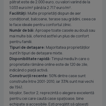
pătrat este de 2.000 euro, cu valori variind de la
1.033 euro/m² până la 2.717 euro/m².
Facilități:
Multe proprietăți dispun de aer
condiționat, balcoane, terase sau grădini, ceea ce
le face ideale pentru confortul zilnic.
Număr de băi:
Aproape toate casele au două sau
mai multe băi, oferind astfel un plus de confort
pentru familii.
Tipuri de detașare:
Majoritatea proprietăților
sunt în tipuri de detașare mixte.
Disponibilitate rapidă:
Timpul mediu în care o
proprietate rămâne online este de 120 de zile,
indicând o piață activă.
Construcții recente:
50% dintre case sunt
construite între 2001-2010, iar 33% sunt mai vechi
de 1941.
Moșilor, Sector 2, reprezintă o alegere excelentă
pentru cei care caută case spațioase, bine
echipate și accesibile. Ești pregătit să găsești