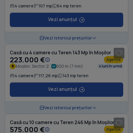
4 camere
107 mp
64 mp teren
Vezi anunțul
1
/ 19
Vezi istoricul prețurilor
Casă cu 4 camere cu Teren 143 Mp în Moșilor
223.000 €
Agenție
Moșilor, Sector 2
600 m (7 min)
4 luni în urmă
4 camere
117,26 mp
143 mp teren
Vezi anunțul
1
/ 20
Vezi istoricul prețurilor
Casă cu 10 camere cu Teren 246 Mp în Moșilor
575.000 €
Agenție