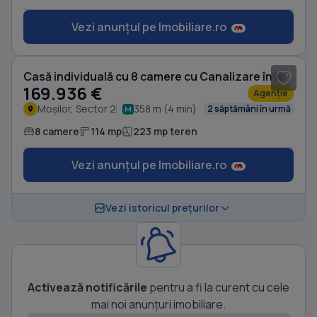
Vezi anunțul pe Imobiliare.ro
Casă individuală cu 8 camere cu Canalizare în Moșilor
169.936 €
Agenție
Moșilor, Sector 2
358 m (4 min)
2 săptămâni în urmă
8 camere
114 mp
223 mp teren
Vezi anunțul pe Imobiliare.ro
Vezi istoricul prețurilor
Activează notificările
pentru a fi la curent cu cele
mai noi anunțuri imobiliare.