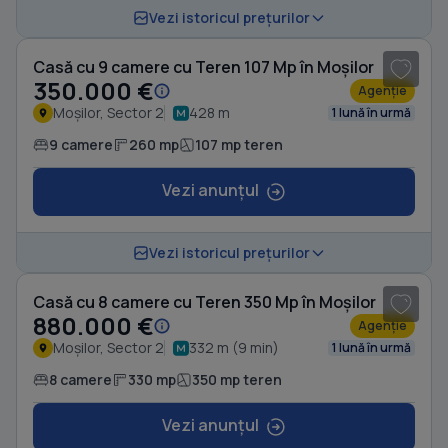
1
/ 19
Vezi istoricul prețurilor
Casă cu 9 camere cu Teren 107 Mp în Moșilor
350.000 €
Agenție
Moșilor, Sector 2
428 m
1 lună în urmă
9 camere
260 mp
107 mp teren
Vezi anunțul
1
/ 17
Vezi istoricul prețurilor
Casă cu 8 camere cu Teren 350 Mp în Moșilor
880.000 €
Agenție
Moșilor, Sector 2
332 m (9 min)
1 lună în urmă
8 camere
330 mp
350 mp teren
Vezi anunțul