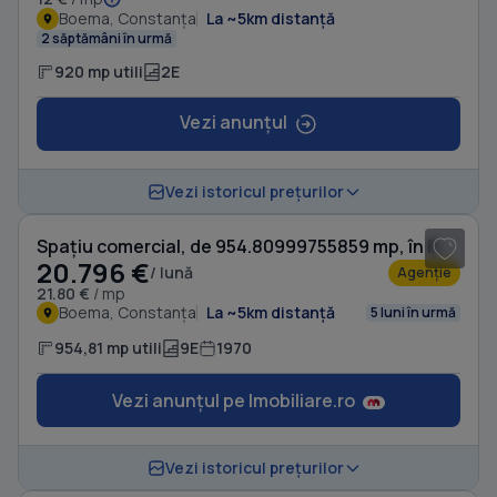
Boema, Constanța
La ~5km distanță
2 săptămâni în urmă
920 mp utili
2E
Vezi anunțul
1
/ 8
Vezi istoricul prețurilor
Spațiu comercial, de 954.80999755859 mp, în Boema
20.796 €
/ lună
Agenție
21.80 €
/ mp
Boema, Constanța
La ~5km distanță
5 luni în urmă
954,81 mp utili
9E
1970
Vezi anunțul pe Imobiliare.ro
1
/ 20
Vezi istoricul prețurilor