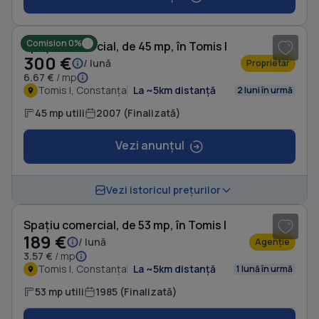
1
/ 13
Comision 0%
Spațiu comercial, de 45 mp, în Tomis I
300 €
/ lună
Proprietar
6.67 €
/ mp
Tomis I, Constanța
La ~5km distanță
2 luni în urmă
45 mp utili
2007 (Finalizată)
Vezi anunțul
1
/ 20
Vezi istoricul prețurilor
Spațiu comercial, de 53 mp, în Tomis I
189 €
/ lună
Agenție
3.57 €
/ mp
Tomis I, Constanța
La ~5km distanță
1 lună în urmă
53 mp utili
1985 (Finalizată)