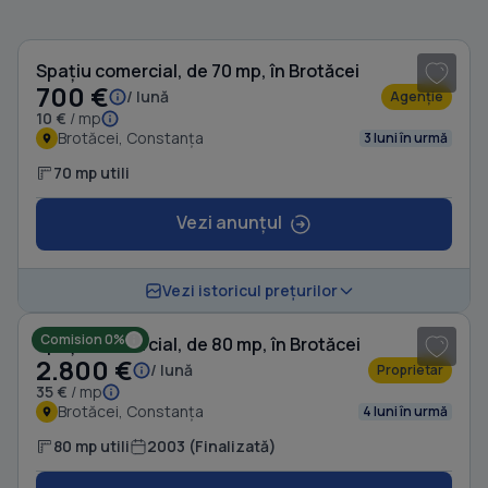
1
/ 13
Spațiu comercial, de 70 mp, în Brotăcei
700 €
/ lună
Agenție
10 €
/ mp
Brotăcei, Constanța
3 luni în urmă
70 mp utili
Vezi anunțul
1
/ 13
Vezi istoricul prețurilor
Comision 0%
Spațiu comercial, de 80 mp, în Brotăcei
2.800 €
/ lună
Proprietar
35 €
/ mp
Brotăcei, Constanța
4 luni în urmă
80 mp utili
2003 (Finalizată)