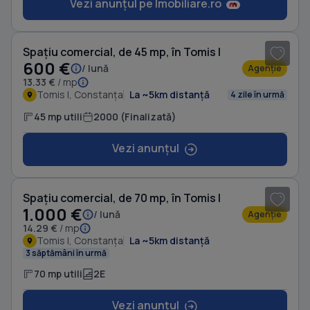
Vezi anunțul pe Imobiliare.ro
1
/ 7
Spațiu comercial, de 45 mp, în Tomis I
600 €
/ lună
Agenție
13.33 €
/ mp
Tomis I, Constanța
La ~5km distanță
4 zile în urmă
45 mp utili
2000 (Finalizată)
Vezi anunțul
1
/ 9
Spațiu comercial, de 70 mp, în Tomis I
1.000 €
/ lună
Agenție
14.29 €
/ mp
Tomis I, Constanța
La ~5km distanță
3 săptămâni în urmă
70 mp utili
2E
Vezi anunțul