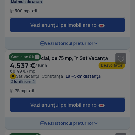
Mai mult de un an
300 mp utili
Vezi anunțul pe Imobiliare.ro
Vezi istoricul prețurilor
Comision 0%
Spațiu comercial, de 75 mp, în Sat Vacanță
4.537 €
/ lună
Dezvoltator
60.49 €
/ mp
Sat Vacanță, Constanța
La ~5km distanță
2 luni în urmă
75 mp utili
Vezi anunțul pe Imobiliare.ro
Vezi istoricul prețurilor