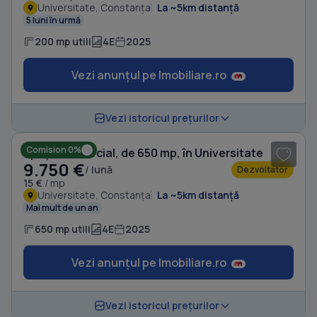
Universitate, Constanța
La ~5km distanță
5 luni în urmă
200 mp utili
4E
2025
Vezi anunțul pe Imobiliare.ro
1
/ 15
Vezi istoricul prețurilor
Comision 0%
Spațiu comercial, de 650 mp, în Universitate
9.750 €
/ lună
Dezvoltator
15 €
/ mp
Universitate, Constanța
La ~5km distanță
Mai mult de un an
650 mp utili
4E
2025
Vezi anunțul pe Imobiliare.ro
1
/ 20
Vezi istoricul prețurilor