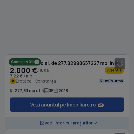
1
/ 19
Comision 0%
Spațiu comercial, de 277.82998657227 mp, în Brotăcei
2.000 €
/ lună
Agenție
7.22 €
/ mp
Brotăcei, Constanța
3 luni în urmă
277,83 mp utili
3E
2018
Vezi anunțul pe Imobiliare.ro
1
/ 13
Vezi istoricul prețurilor