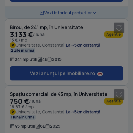
1
/ 10
Vezi istoricul prețurilor
Birou, de 241 mp, în Universitate
3.133 €
/ lună
Agenție
13 €
/ mp
Universitate, Constanța
La ~5km distanță
2 zile în urmă
241 mp utili
4E
2015
Vezi anunțul pe Imobiliare.ro
1
/ 8
Spațiu comercial, de 45 mp, în Universitate
750 €
/ lună
Agenție
16.67 €
/ mp
Universitate, Constanța
La ~5km distanță
1 lună în urmă
45 mp utili
6E
2025