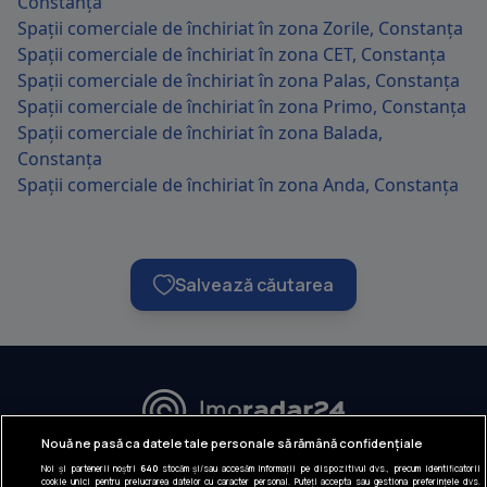
Constanța
Spații comerciale de închiriat în zona Zorile, Constanța
Spații comerciale de închiriat în zona CET, Constanța
Spații comerciale de închiriat în zona Palas, Constanța
Spații comerciale de închiriat în zona Primo, Constanța
Spații comerciale de închiriat în zona Balada,
Constanța
Spații comerciale de închiriat în zona Anda, Constanța
Salvează căutarea
URMĂREȘTE-NE:
Nouă ne pasă ca datele tale personale să rămână confidențiale
Noi și partenerii noștri
640
stocăm și/sau accesăm informații pe dispozitivul dvs., precum identificatorii
INFORMAȚII COMPANIE
cookie unici pentru prelucrarea datelor cu caracter personal. Puteți accepta sau gestiona preferințele dvs.