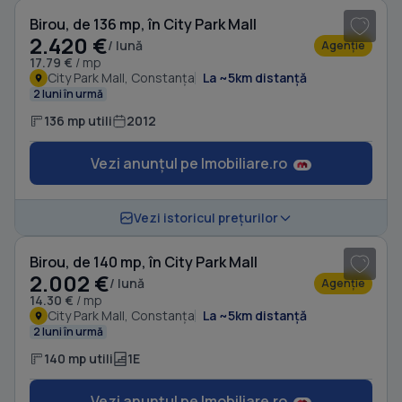
Birou, de 136 mp, în City Park Mall
2.420 €
/ lună
Agenție
17.79 €
/ mp
City Park Mall, Constanța
La ~5km distanță
2 luni în urmă
136 mp utili
2012
Vezi anunțul pe Imobiliare.ro
1
/ 5
Vezi istoricul prețurilor
Birou, de 140 mp, în City Park Mall
2.002 €
/ lună
Agenție
14.30 €
/ mp
City Park Mall, Constanța
La ~5km distanță
2 luni în urmă
140 mp utili
1E
Vezi anunțul pe Imobiliare.ro