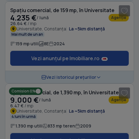
Spațiu comercial, de 159 mp, în Universitate
4.235 €
/ lună
Agenție
26.64 €
/ mp
Universitate, Constanța
La ~5km distanță
Mai mult de un an
159 mp utili
8E
2024
Vezi anunțul pe Imobiliare.ro
1
/ 20
Vezi istoricul prețurilor
Comision 0%
Spațiu comercial, de 1,390 mp, în Universitate
9.000 €
/ lună
Agenție
6.47 €
/ mp
Universitate, Constanța
La ~5km distanță
4 luni în urmă
1.390 mp utili
833 mp teren
2009