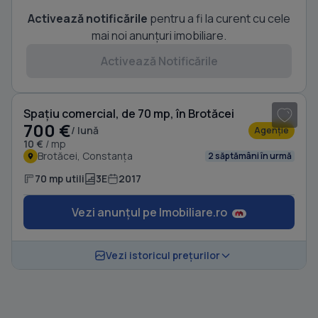
Activează notificările
pentru a fi la curent cu cele
mai noi anunțuri imobiliare.
Activează Notificările
1
/ 13
Spațiu comercial, de 70 mp, în Brotăcei
700 €
/ lună
Agenție
10 €
/ mp
Brotăcei, Constanța
2 săptămâni în urmă
70 mp utili
3E
2017
Vezi anunțul pe Imobiliare.ro
Vezi istoricul prețurilor