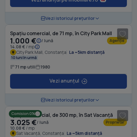
1
/ 6
Vezi istoricul prețurilor
Spațiu comercial, de 71 mp, în City Park Mall
1.000 €
/ lună
Agenție
14.08 €
/ mp
City Park Mall, Constanța
La ~5km distanță
10 luni în urmă
71 mp utili
1980
Vezi anunțul
Vezi istoricul prețurilor
Comision 0%
Spațiu comercial, de 300 mp, în Sat Vacanță
3.025 €
/ lună
Proprietar
10.08 €
/ mp
Sat Vacanță, Constanța
La ~5km distanță