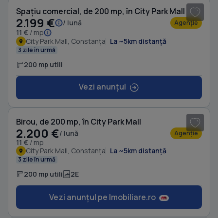
Spațiu comercial, de 200 mp, în City Park Mall
2.199 €
/ lună
Agenție
11 €
/ mp
City Park Mall, Constanța
La ~5km distanță
3 zile în urmă
200 mp utili
Vezi anunțul
1
/ 20
Birou, de 200 mp, în City Park Mall
2.200 €
/ lună
Agenție
11 €
/ mp
City Park Mall, Constanța
La ~5km distanță
3 zile în urmă
200 mp utili
2E
Vezi anunțul pe Imobiliare.ro
1
/ 17