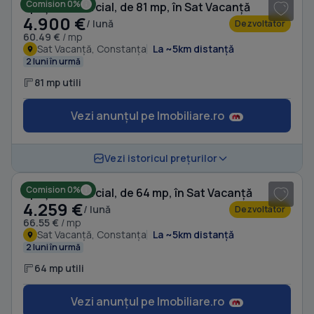
Comision 0%
Spațiu comercial, de 81 mp, în Sat Vacanță
4.900 €
/ lună
Dezvoltator
60.49 €
/ mp
Sat Vacanță, Constanța
La ~5km distanță
2 luni în urmă
81 mp utili
Vezi anunțul pe Imobiliare.ro
Vezi istoricul prețurilor
Comision 0%
Spațiu comercial, de 64 mp, în Sat Vacanță
4.259 €
/ lună
Dezvoltator
66.55 €
/ mp
Sat Vacanță, Constanța
La ~5km distanță
2 luni în urmă
64 mp utili
Vezi anunțul pe Imobiliare.ro