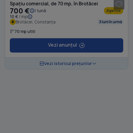
Spațiu comercial, de 70 mp, în Brotăcei
700 €
/ lună
Agenție
10 €
/ mp
Brotăcei, Constanța
3 luni în urmă
70 mp utili
Vezi anunțul
Vezi istoricul prețurilor