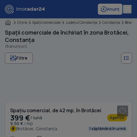
Anunț
Chirie
Spaţii comerciale
Judeţul Constanţa
Constanţa
Brotăc
Spații comerciale de închiriat în zona Brotăcei,
Constanța
(8 anunțuri)
Filtre
1
/ 5
Spațiu comercial, de 42 mp, în Brotăcei
399 €
/ lună
Agenție
9.50 €
/ mp
Brotăcei, Constanța
1 săptămână în urmă