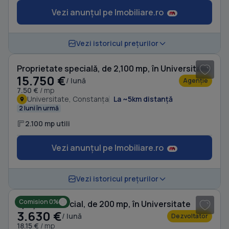
Vezi anunțul pe Imobiliare.ro
1
/ 10
Vezi istoricul prețurilor
Proprietate specială, de 2,100 mp, în Universitate
15.750 €
/ lună
Agenție
7.50 €
/ mp
Universitate, Constanța
La ~5km distanță
2 luni în urmă
2.100 mp utili
Vezi anunțul pe Imobiliare.ro
1
/ 8
Vezi istoricul prețurilor
Comision 0%
Spațiu comercial, de 200 mp, în Universitate
3.630 €
/ lună
Dezvoltator
18.15 €
/ mp