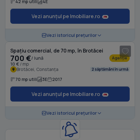
42 mp utili
4E
Vezi anunțul pe Imobiliare.ro
1
/ 13
Vezi istoricul prețurilor
Spațiu comercial, de 70 mp, în Brotăcei
700 €
/ lună
Agenție
10 €
/ mp
Brotăcei, Constanța
2 săptămâni în urmă
70 mp utili
3E
2017
Vezi anunțul pe Imobiliare.ro
Vezi istoricul prețurilor