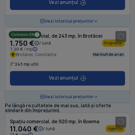
Vezi anunțul
Vezi istoricul prețurilor
Comision 0%
Spațiu comercial, de 243 mp, în Brotăcei
1.750 €
/ lună
Proprietar
7.20 €
/ mp
Brotăcei, Constanța
Mai mult de un an
243 mp utili
Vezi anunțul
Vezi istoricul prețurilor
Pe lângă rezultatele de mai sus, iată și oferte
1
/ 20
similare din împrejurimi.
Spațiu comercial, de 920 mp, în Boema
11.040 €
/ lună
Agenție
12 €
/ mp