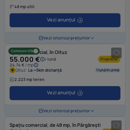
48 mp utili
Vezi anunțul
1
/ 2
Vezi istoricul prețurilor
Comision 0%
Spațiu comercial, în Oituz
55.000 €
/ lună
Proprietar
24.74 €
/ mp
Oituz
La ~5km distanță
1 lună în urmă
2.223 mp teren
Vezi anunțul
1
/ 12
Vezi istoricul prețurilor
Spațiu comercial, de 48 mp, în Pârgărești