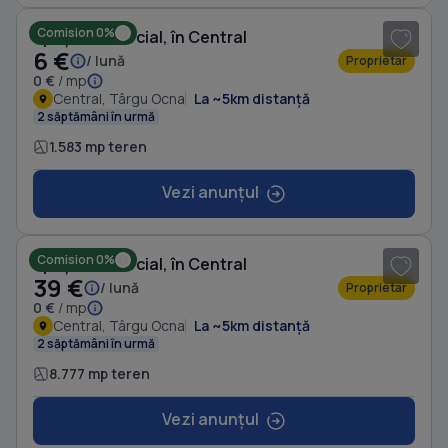
Comision 0%
Spațiu comercial, în Central
6 €
/ lună
Proprietar
0 €
/ mp
Central, Târgu Ocna
La ~5km distanță
2 săptămâni în urmă
1.583 mp teren
Vezi anunțul
1
/ 6
Comision 0%
Spațiu comercial, în Central
39 €
/ lună
Proprietar
0 €
/ mp
Central, Târgu Ocna
La ~5km distanță
2 săptămâni în urmă
8.777 mp teren
Vezi anunțul