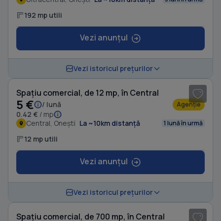
192 mp utili
Vezi anunțul
1
/ 2
Vezi istoricul prețurilor
Spațiu comercial, de 12 mp, în Central
5 €
/ lună
Agenție
0.42 €
/ mp
Central, Onești
La ~10km distanță
1 lună în urmă
12 mp utili
Vezi anunțul
Vezi istoricul prețurilor
Spațiu comercial, de 700 mp, în Central