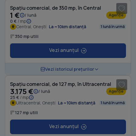
Spațiu comercial, de 350 mp, în Central
1 €
/ lună
Agenție
0 €
/ mp
Central, Onești
La ~10km distanță
1 lună în urmă
350 mp utili
Vezi anunțul
1
/ 7
Vezi istoricul prețurilor
Spațiu comercial, de 127 mp, în Ultracentral
3.175 €
/ lună
Agenție
25 €
/ mp
Ultracentral, Onești
La ~10km distanță
1 lună în urmă
127 mp utili
Vezi anunțul