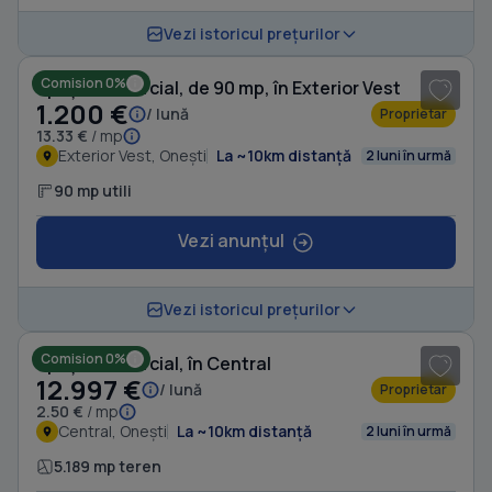
1
/ 6
Vezi istoricul prețurilor
Comision 0%
Spațiu comercial, de 90 mp, în Exterior Vest
1.200 €
/ lună
Proprietar
13.33 €
/ mp
Exterior Vest, Onești
La ~10km distanță
2 luni în urmă
90 mp utili
Vezi anunțul
1
/ 2
Vezi istoricul prețurilor
Comision 0%
Spațiu comercial, în Central
12.997 €
/ lună
Proprietar
2.50 €
/ mp
Central, Onești
La ~10km distanță
2 luni în urmă
5.189 mp teren