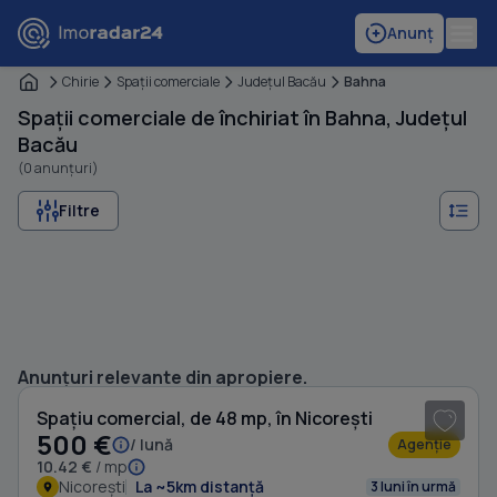
Anunț
Chirie
Spaţii comerciale
Judeţul Bacău
Bahna
Spații comerciale de închiriat în Bahna, Județul
Bacău
(0 anunțuri)
Filtre
1
/ 12
Anunțuri relevante din apropiere.
Spațiu comercial, de 48 mp, în Nicorești
500 €
/ lună
Agenție
10.42 €
/ mp
Nicorești
La ~5km distanță
3 luni în urmă