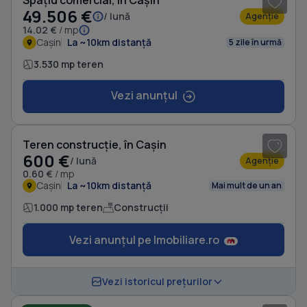
Spațiu comercial, în Cașin
49.506 €
/ lună
Agenție
14.02 €
/ mp
Cașin
La ~10km distanță
5 zile în urmă
3.530 mp teren
Vezi anunțul
1
/ 2
Teren construcție, în Cașin
600 €
/ lună
Agenție
0.60 €
/ mp
Cașin
La ~10km distanță
Mai mult de un an
1.000 mp teren
Construcții
Vezi anunțul pe Imobiliare.ro
1
/ 6
Vezi istoricul prețurilor