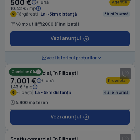
500 €
/ lună
Agenție
10.42 €
/ mp
Pârgărești
La ~5km distanță
3 luni în urmă
48 mp utili
2000 (Finalizată)
Vezi anunțul
1
/ 2
Vezi istoricul prețurilor
Comision 0%
Spațiu comercial, în Filipești
7.001 €
/ lună
Proprietar
1.43 €
/ mp
Filipești
La ~5km distanță
4 zile în urmă
4.900 mp teren
Vezi anunțul
1
/ 4
Spațiu comercial, în Filipești