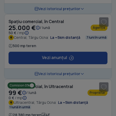
1
/ 5
Vezi istoricul prețurilor
Spațiu comercial, în Central
25.000 €
/ lună
Agenție
50 €
/ mp
Central, Târgu Ocna
La ~5km distanță
7 luni în urmă
500 mp teren
Vezi anunțul
1
/ 8
Vezi istoricul prețurilor
Comision 0%
Spațiu comercial, în Ultracentral
99 €
/ lună
Proprietar
0 €
/ mp
Ultracentral, Târgu Ocna
La ~5km distanță
1 lună în urmă
28.380 mp teren
4E