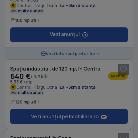
Central, Târgu Ocna
La ~5km distanță
Mai mult de un an
100 mp utili
Vezi anunțul
1
/ 6
Vezi istoricul prețurilor
Spațiu industrial, de 120 mp, în Central
640 €
/ lună
Agenție
5.33 €
/ mp
Central, Târgu Ocna
La ~5km distanță
Mai mult de un an
120 mp utili
Vezi anunțul pe Imobiliare.ro
1
/ 3