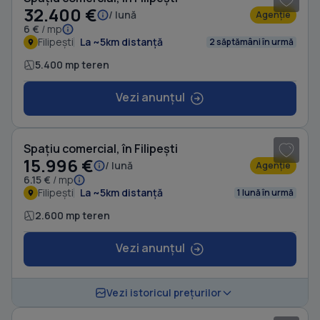
32.400 €
/ lună
Agenție
6 €
/ mp
Filipești
La ~5km distanță
2 săptămâni în urmă
5.400 mp teren
Vezi anunțul
1
/ 3
Spațiu comercial, în Filipești
15.996 €
/ lună
Agenție
6.15 €
/ mp
Filipești
La ~5km distanță
1 lună în urmă
2.600 mp teren
Vezi anunțul
1
/ 3
Vezi istoricul prețurilor