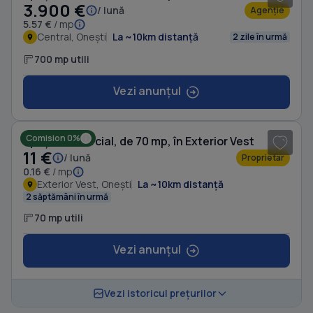
3.900 €
/ lună
Agenție
5.57 €
/ mp
Central, Onești
La ~10km distanță
2 zile în urmă
700 mp utili
Vezi anunțul
1
/ 8
Comision 0%
Spațiu comercial, de 70 mp, în Exterior Vest
11 €
/ lună
Proprietar
0.16 €
/ mp
Exterior Vest, Onești
La ~10km distanță
2 săptămâni în urmă
70 mp utili
Vezi anunțul
Vezi istoricul prețurilor