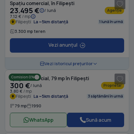
Spațiu comercial, în Filipești
23.495 €
/ lună
Agenție
7.12 €
/ mp
Filipești
La ~5km distanță
1 lună în urmă
3.300 mp teren
Vezi anunțul
1
/ 11
Vezi istoricul prețurilor
Comision 0%
Spațiu comercial, 79 mp în Filipești
300 €
/ lună
Proprietar
3.80 €
/ mp
Filipești
La ~5km distanță
3 săptămâni în urmă
79 mp
1990
WhatsApp
Sună acum
1
/ 3