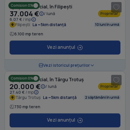
Comision 0%
Spațiu comercial, în Filipești
37.004 €
/ lună
Proprietar
6.07 €
/ mp
Filipești
La ~5km distanță
10 luni în urmă
6.100 mp teren
Vezi anunțul
1
/ 12
Vezi istoricul prețurilor
Comision 0%
Spațiu comercial, în Târgu Trotuș
20.000 €
/ lună
Proprietar
27.40 €
/ mp
Târgu Trotuș
La ~5km distanță
2 săptămâni în urmă
730 mp teren
Vezi anunțul
1
/ 8