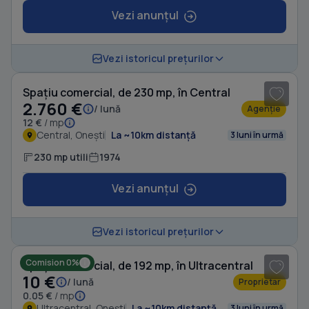
Vezi anunțul
1
/ 12
Vezi istoricul prețurilor
Spațiu comercial, de 230 mp, în Central
2.760 €
/ lună
Agenție
12 €
/ mp
Central, Onești
La ~10km distanță
3 luni în urmă
230 mp utili
1974
Vezi anunțul
1
/ 4
Vezi istoricul prețurilor
Comision 0%
Spațiu comercial, de 192 mp, în Ultracentral
10 €
/ lună
Proprietar
0.05 €
/ mp
Ultracentral, Onești
La ~10km distanță
3 luni în urmă