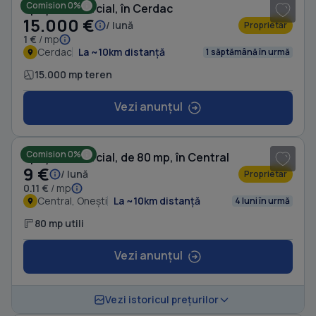
Comision 0%
Spațiu comercial, în Cerdac
15.000 €
/ lună
Proprietar
1 €
/ mp
Cerdac
La ~10km distanță
1 săptămână în urmă
15.000 mp teren
Vezi anunțul
1
/ 6
Comision 0%
Spațiu comercial, de 80 mp, în Central
9 €
/ lună
Proprietar
0.11 €
/ mp
Central, Onești
La ~10km distanță
4 luni în urmă
80 mp utili
Vezi anunțul
1
/ 2
Vezi istoricul prețurilor