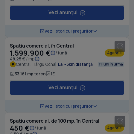
Vezi anunțul
1
/ 20
Vezi istoricul prețurilor
Spațiu comercial, în Central
1.599.900 €
/ lună
Agenție
48.25 €
/ mp
Central, Târgu Ocna
La ~5km distanță
11 luni în urmă
33.161 mp teren
1E
Vezi anunțul
1
/ 13
Vezi istoricul prețurilor
Spațiu comercial, de 100 mp, în Central
450 €
/ lună
Agenție
4.50 €
/ mp