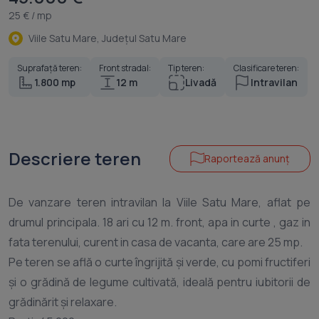
25 € / mp
Viile Satu Mare, Judeţul Satu Mare
Suprafață teren:
Front stradal:
Tip teren:
Clasificare teren:
1.800 mp
12 m
Livadă
Intravilan
Descriere teren
Raportează anunț
De vanzare teren intravilan la Viile Satu Mare, aflat pe
drumul principala. 18 ari cu 12 m. front, apa in curte , gaz in
fata terenului, curent in casa de vacanta, care are 25 mp.
Pe teren se află o curte îngrijită și verde, cu pomi fructiferi
și o grădină de legume cultivată, ideală pentru iubitorii de
grădinărit și relaxare.