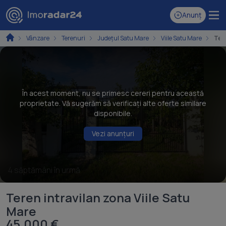
Anunț
Vânzare
Terenuri
Județul Satu Mare
Viile Satu Mare
Tere
În acest moment, nu se primesc cereri pentru această
proprietate. Vă sugerăm să verificați alte oferte similare
disponibile.
Vezi anunțuri
4 săptămâni în urmă
Teren intravilan zona Viile Satu
Mare
45.000 €