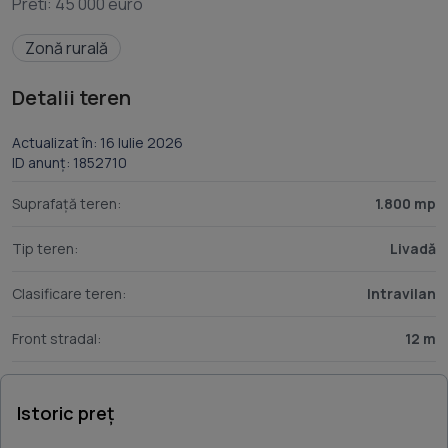
Zonă rurală
Detalii teren
Actualizat în: 16 Iulie 2026
ID anunț: 1852710
Suprafață teren:
1.800 mp
Tip teren:
Livadă
Clasificare teren:
Intravilan
Front stradal:
12 m
Istoric preț