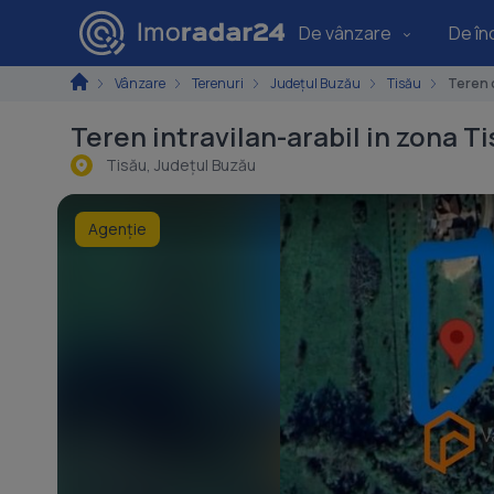
De vânzare
De înc
Vânzare
Terenuri
Județul Buzău
Tisău
Teren 
Teren intravilan-arabil in zona T
Tisău, Judeţul Buzău
Agenție