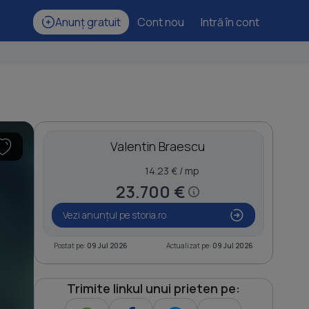
Anunț gratuit
Cont nou
Intră în cont
Valentin Braescu
14.23 € / mp
23.700 €
Vezi anunțul pe storia.ro
Postat pe:
09 Jul 2026
Actualizat pe:
09 Jul 2026
Trimite linkul unui prieten pe: