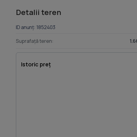
Detalii teren
ID anunț: 1852403
Suprafață teren:
1.
Istoric preț