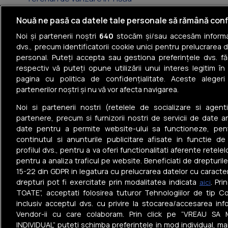
Terenuri de vânzare în Merei
Nouă ne pasă ca datele tale personale să rămână conf
Noi și partenerii noștri
640
stocăm și/sau accesăm informaț
Terenuri de vânzare în Mărăcineni
dvs., precum identificatorii cookie unici pentru prelucrarea 
personal. Puteți accepta sau gestiona preferințele dvs. fă
Terenuri de vânzare în Vadu Pașii
respectiv vă puteți opune utilizării unui interes legitim 
pagina cu politica de confidențialitate. Aceste alegeri
Terenuri de vânzare în Râmnicu Sărat
partenerilor noștri și nu vă vor afecta navigarea.
Terenuri de vânzare în Pârscov
Noi si partenerii nostri (retelele de socializare si agenti
partenere, precum si furnizorii nostri de servicii de date a
date pentru a permite website-ului sa functioneze, pen
continutul si anunturile publicitare afisate in functie de
profilul dvs., pentru a va oferi functionalitati aferente retelel
pentru a analiza traficul pe website. Beneficiati de drepturil
Tel: +40 374 40 44 99
15-22 din GDPR in legatura cu prelucrarea datelor cu caracte
Iride Business Park, Bld. Dimitrie
drepturi pot fi exercitate prin modalitatea indicata
. Pr
aici
Pompeiu 9-9A, Clădirea B2B, 020335,
TOATE”, acceptati folosirea tuturor Tehnologiilor de tip Co
sector 2, București, România
inclusiv acceptul dvs. cu privire la stocarea/accesarea info
Vendor-ii cu care colaboram. Prin click pe “VREAU SA 
© Realmedia Network
Politica de
Termen
2026
confidențialitate
condiți
INDIVIDUAL” puteti schimba preferintele in mod individual, ma