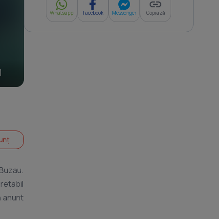
Whatsapp
Facebook
Messenger
Copiază
1
unț
 Buzau.
retabil
n anunt