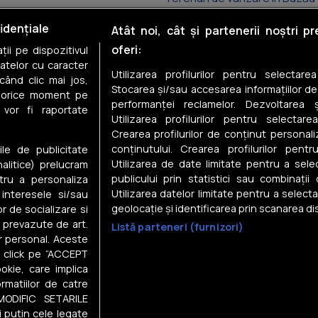
Terenuri de vânzare în Verneș
idențiale
Atât noi, cât și partenerii noștri p
oferi:
ii pe dispozitivul
Terenuri de vânzare în Poșta
datelor cu caracter
Utilizarea profilurilor pentru selectare
când clic mai jos,
Terenuri de vânzare în Potoc
Stocarea și/sau accesarea informațiilor de
în orice moment pe
performanței reclamelor. Dezvoltarea și
 vor fi raportate
Terenuri de vânzare în Spăta
Utilizarea profilurilor pentru selectarea
Crearea profilurilor de conținut personal
Terenuri de vânzare în Tăbără
conținutului. Crearea profilurilor pentr
ile de publicitate
Utilizarea de date limitate pentru a selec
nalitice) prelucram
publicului prin statistici sau combinații
tru a personaliza
Utilizarea datelor limitate pentru a select
 interesele si/sau
geolocație și identificarea prin scanarea dis
or de socializare si
e prevazute de art.
Listă parteneri (furnizori)
Despre noi
r personal. Aceste
in click pe “ACCEPT
Gestionați preferințele
okie, care implica
Contact DSA
rmatiilor de catre
Raportează conținut ilegal
MODIFIC SETARILE
i și
Statistici
i
vizitatori
i putin cele legate