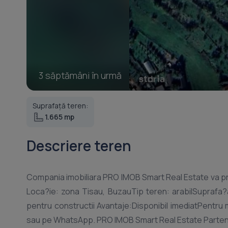
3 săptămâni în urmă
Suprafață teren:
1.665 mp
Descriere teren
Compania imobiliara PRO IMOB Smart Real Estate va pro
Loca?ie: zona Tisau, BuzauTip teren: arabilSuprafa?
pentru constructii Avantaje:Disponibil imediatPentru ma