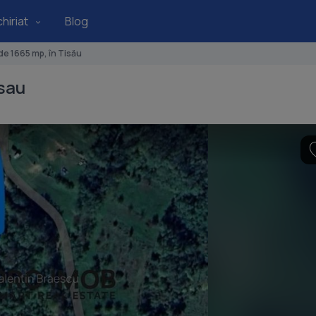
hiriat
Blog
de 1665 mp, în Tisău
isau