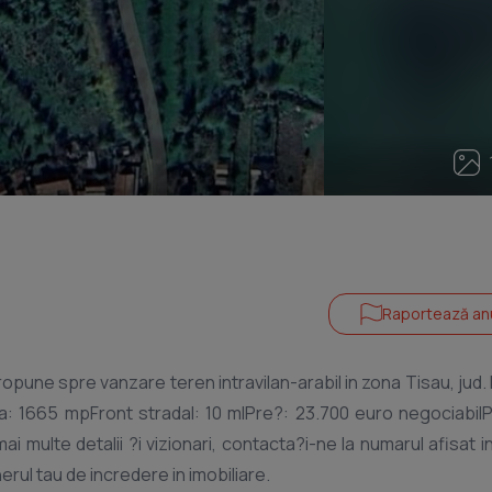
Raportează an
pune spre vanzare teren intravilan-arabil in zona Tisau, jud.
a: 1665 mpFront stradal: 10 mlPre?: 23.700 euro negociabilP
i multe detalii ?i vizionari, contacta?i-ne la numarul afisat i