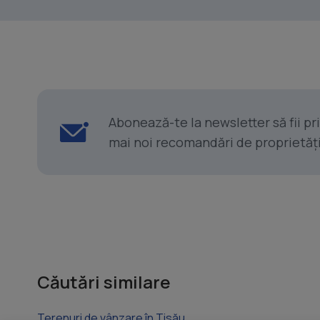
Abonează-te la newsletter să fii p
mai noi recomandări de proprietăți ș
Căutări similare
Terenuri de vânzare în Tisău