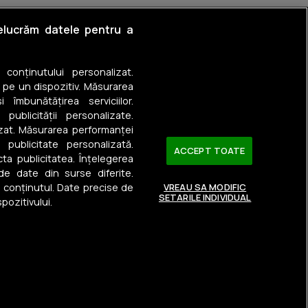
ti
relucrăm datele pentru a
 Câlnău
a conținutului personalizat.
eni
 pe un dispozitiv. Măsurarea
 îmbunătățirea serviciilor.
ru
 publicității personalizate.
izat. Măsurarea performanței
ști
u publicitate personalizată.
ACCEPT TOATE
ta publicitatea. Înțelegerea
 de date din surse diferite.
a conținutul. Date precise de
VREAU SA MODIFIC
SETARILE INDIVIDUAL
pozitivului.
Urmărește-ne