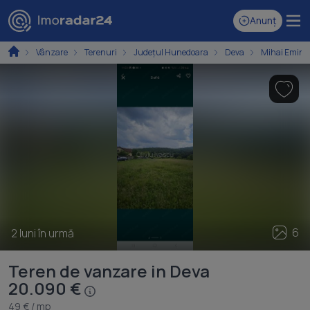
Anunț
Vânzare
Terenuri
Județul Hunedoara
Deva
Mihai Emine
6
2 luni în urmă
Teren de vanzare in Deva
20.090 €
49 € / mp