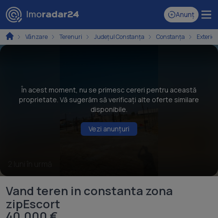
Anunț
Vânzare
Terenuri
Județul Constanța
Constanța
Exterior
În acest moment, nu se primesc cereri pentru această
proprietate. Vă sugerăm să verificați alte oferte similare
disponibile.
Vezi anunțuri
2 luni în urmă
Vand teren in constanta zona
zipEscort
40.000 €