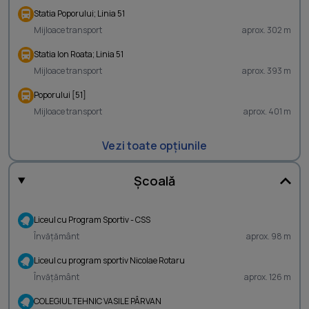
Statia Poporului; Linia 51
Mijloace transport
aprox. 302 m
Statia Ion Roata; Linia 51
Mijloace transport
aprox. 393 m
Poporului [51]
Mijloace transport
aprox. 401 m
Vezi toate opțiunile
Școală
Liceul cu Program Sportiv - CSS
Învățământ
aprox. 98 m
Liceul cu program sportiv Nicolae Rotaru
Învățământ
aprox. 126 m
COLEGIUL TEHNIC VASILE PÂRVAN