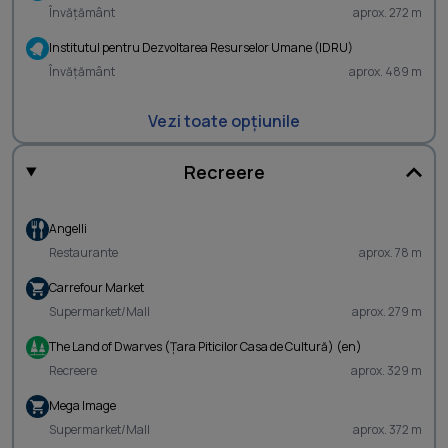
Învățământ
aprox. 272 m
Institutul pentru Dezvoltarea Resurselor Umane (IDRU)
Învățământ
aprox. 489 m
Vezi toate opțiunile
Recreere
Angelli
Restaurante
aprox. 78 m
Carrefour Market
Supermarket/Mall
aprox. 279 m
The Land of Dwarves (Ţara Piticilor Casa de Cultură) (en)
Recreere
aprox. 329 m
Mega Image
Supermarket/Mall
aprox. 372 m