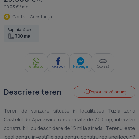
98.33 € / mp
Central, Constanţa
Suprafață teren:
300 mp
Whatsapp
Facebook
Messenger
Copiază
Descriere teren
Raportează anunț
Teren de vanzare situate in localitatea Tuzla zona
Castelul de Apa avand o suprafata de 300 mp, intravilan
construibil , cu deschidere de 15 ml la strada , Terenul este
ideal pentru investi?ie sau pentru construirea unei locuin?