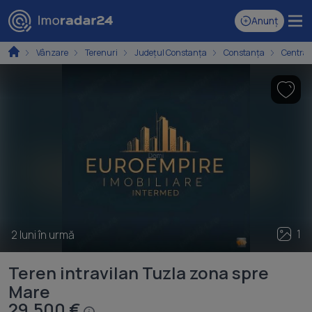
Anunț
Vânzare
Terenuri
Județul Constanța
Constanța
Central
1
2 luni în urmă
Teren intravilan Tuzla zona spre
Mare
29.500 €