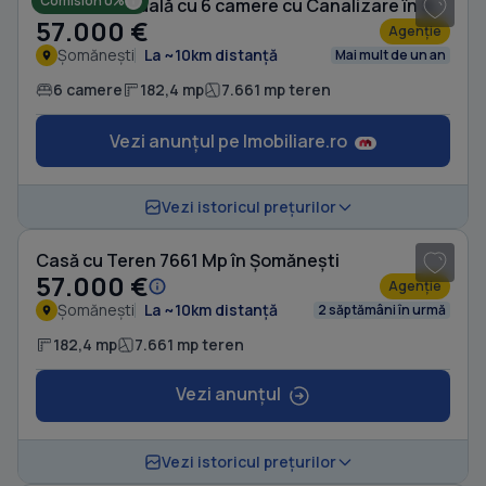
Comision 0%
Casă individuală cu 6 camere cu Canalizare în Șomănești
57.000 €
Agenție
Șomănești
La ~10km distanță
Mai mult de un an
6 camere
182,4 mp
7.661 mp teren
Vezi anunțul pe Imobiliare.ro
1
/ 17
Vezi istoricul prețurilor
Casă cu Teren 7661 Mp în Șomănești
57.000 €
Agenție
Șomănești
La ~10km distanță
2 săptămâni în urmă
182,4 mp
7.661 mp teren
Vezi anunțul
1
/ 5
Vezi istoricul prețurilor