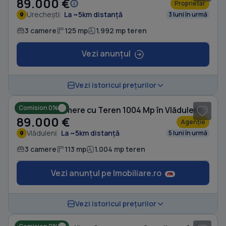
89.000 €
Proprietar
Urechești
La ~5km distanță
3 luni în urmă
3 camere
125 mp
1.992 mp teren
Vezi anunțul
1
/ 4
Vezi istoricul prețurilor
Comision 0%
Casă cu 3 camere cu Teren 1004 Mp în Vlăduleni
89.000 €
Agenție
Vlăduleni
La ~5km distanță
5 luni în urmă
3 camere
113 mp
1.004 mp teren
Vezi anunțul pe Imobiliare.ro
1
/ 17
Vezi istoricul prețurilor