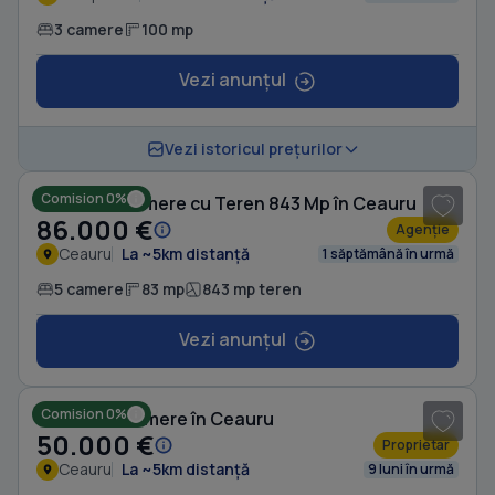
3 camere
100 mp
Vezi anunțul
1
/ 11
Vezi istoricul prețurilor
Comision 0%
Casă cu 5 camere cu Teren 843 Mp în Ceauru
86.000 €
Agenție
Ceauru
La ~5km distanță
1 săptămână în urmă
5 camere
83 mp
843 mp teren
Vezi anunțul
1
/ 7
Comision 0%
Casă cu 6 camere în Ceauru
50.000 €
Proprietar
Ceauru
La ~5km distanță
9 luni în urmă