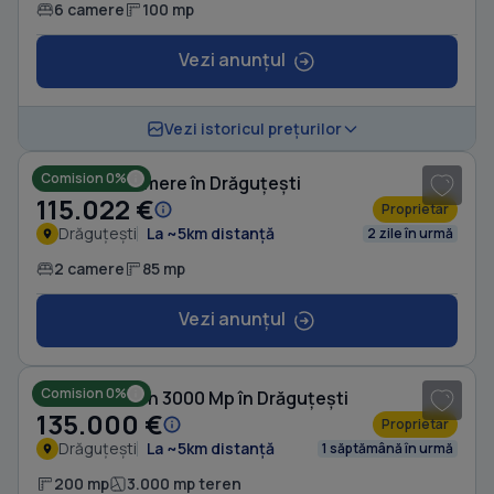
6 camere
100 mp
Vezi anunțul
1
/ 8
Vezi istoricul prețurilor
Comision 0%
Casă cu 2 camere în Drăguțești
115.022 €
Proprietar
Drăguțești
La ~5km distanță
2 zile în urmă
2 camere
85 mp
Vezi anunțul
1
/ 16
Comision 0%
Casă cu Teren 3000 Mp în Drăguțești
135.000 €
Proprietar
Drăguțești
La ~5km distanță
1 săptămână în urmă
200 mp
3.000 mp teren