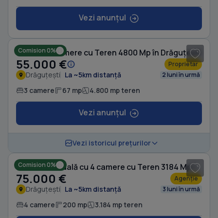
Vezi anunțul
1
/ 8
Comision 0%
Casă cu 3 camere cu Teren 4800 Mp în Drăguțești
55.000 €
Proprietar
Drăguțești
La ~5km distanță
2 luni în urmă
3 camere
67 mp
4.800 mp teren
Vezi anunțul
1
/ 10
Vezi istoricul prețurilor
Comision 0%
Casă individuală cu 4 camere cu Teren 3184 Mp în Drăguțești
75.000 €
Agenție
Drăguțești
La ~5km distanță
3 luni în urmă
4 camere
200 mp
3.184 mp teren