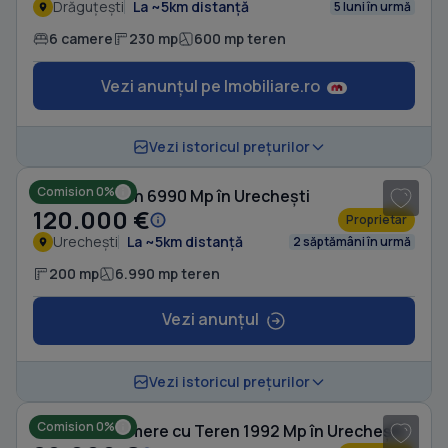
Drăguțești
La ~5km distanță
5 luni în urmă
6 camere
230 mp
600 mp teren
Vezi anunțul pe Imobiliare.ro
Vezi istoricul prețurilor
Comision 0%
Casă cu Teren 6990 Mp în Urechești
120.000 €
Proprietar
Urechești
La ~5km distanță
2 săptămâni în urmă
200 mp
6.990 mp teren
Vezi anunțul
1
/ 5
Vezi istoricul prețurilor
Comision 0%
Casă cu 3 camere cu Teren 1992 Mp în Urechești