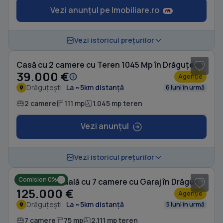
Vezi anunțul pe Imobiliare.ro
1
/ 15
Vezi istoricul prețurilor
Casă cu 2 camere cu Teren 1045 Mp în Drăguțești
39.000 €
Agenție
Drăguțești
La ~5km distanță
6 luni în urmă
2 camere
111 mp
1.045 mp teren
Vezi anunțul
1
/ 10
Vezi istoricul prețurilor
Comision 0%
Casă individuală cu 7 camere cu Garaj în Drăguțești
125.000 €
Agenție
Drăguțești
La ~5km distanță
5 luni în urmă
7 camere
75 mp
2.111 mp teren