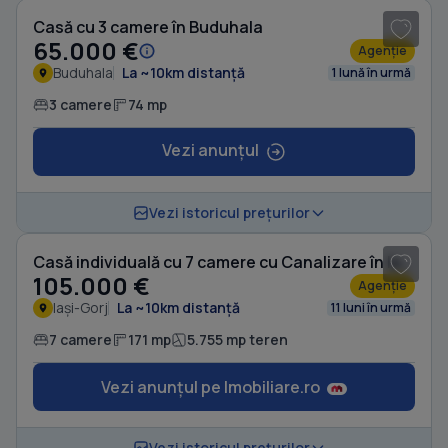
Casă cu 3 camere în Buduhala
65.000 €
Agenție
Buduhala
La ~10km distanță
1 lună în urmă
3 camere
74 mp
Vezi anunțul
1
/ 19
Vezi istoricul prețurilor
Casă individuală cu 7 camere cu Canalizare în Iași-Gorj
105.000 €
Agenție
Iași-Gorj
La ~10km distanță
11 luni în urmă
7 camere
171 mp
5.755 mp teren
Vezi anunțul pe Imobiliare.ro
1
/ 8
Vezi istoricul prețurilor