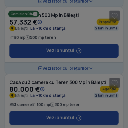
1
/ 3
Vezi istoricul prețurilor
Comision 0%
Casă cu Teren 500 Mp în Bălești
57.332 €
Proprietar
Bălești
La ~10km distanță
2 luni în urmă
80 mp
500 mp teren
Vezi anunțul
1
/ 15
Vezi istoricul prețurilor
Casă cu 3 camere cu Teren 300 Mp în Bălești
80.000 €
Agenție
Bălești
La ~10km distanță
2 luni în urmă
3 camere
100 mp
300 mp teren
Vezi anunțul