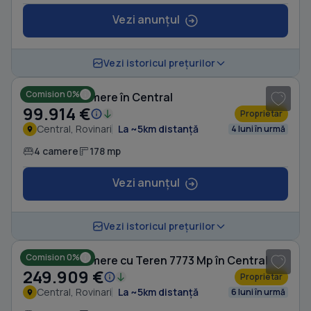
Vezi anunțul
1
/ 8
Vezi istoricul prețurilor
Comision 0%
Casă cu 4 camere în Central
99.914 €
Proprietar
Central, Rovinari
La ~5km distanță
4 luni în urmă
4 camere
178 mp
Vezi anunțul
1
/ 8
Vezi istoricul prețurilor
Comision 0%
Casă cu 4 camere cu Teren 7773 Mp în Central
249.909 €
Proprietar
Central, Rovinari
La ~5km distanță
6 luni în urmă