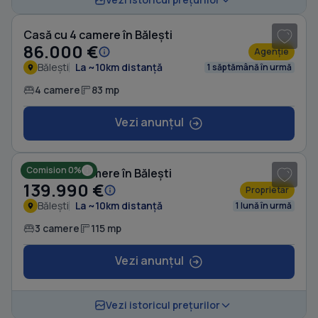
Casă cu 4 camere în Bălești
86.000 €
Agenție
Bălești
La ~10km distanță
1 săptămână în urmă
4 camere
83 mp
Vezi anunțul
1
/ 7
Comision 0%
Casă cu 3 camere în Bălești
139.990 €
Proprietar
Bălești
La ~10km distanță
1 lună în urmă
3 camere
115 mp
Vezi anunțul
1
/ 7
Vezi istoricul prețurilor