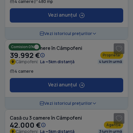
4 camere
480 mp
Vezi anunțul
1
/ 16
Vezi istoricul prețurilor
Comision 0%
Casă cu 4 camere în Câmpofeni
39.992 €
Proprietar
Câmpofeni
La ~5km distanță
4 luni în urmă
4 camere
Vezi anunțul
1
/ 5
Vezi istoricul prețurilor
Casă cu 3 camere în Câmpofeni
42.000 €
Agenție
Câmpofeni
La ~5km distanță
3 luni în urmă