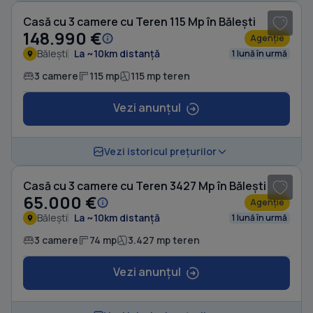
Casă cu 3 camere cu Teren 115 Mp în Bălești
148.990 €
Agenție
Bălești
La ~10km distanță
1 lună în urmă
3 camere
115 mp
115 mp teren
Vezi anunțul
1
/ 5
Vezi istoricul prețurilor
Casă cu 3 camere cu Teren 3427 Mp în Bălești
65.000 €
Agenție
Bălești
La ~10km distanță
1 lună în urmă
3 camere
74 mp
3.427 mp teren
Vezi anunțul