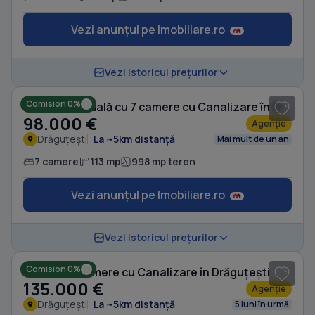
Vezi anunțul pe Imobiliare.ro
1
/ 10
Vezi istoricul prețurilor
Comision 0%
Casă individuală cu 7 camere cu Canalizare în Drăguțești
98.000 €
Agenție
Drăguțești
La ~5km distanță
Mai mult de un an
7 camere
113 mp
998 mp teren
Vezi anunțul pe Imobiliare.ro
1
/ 20
Vezi istoricul prețurilor
Comision 0%
Casă cu 8 camere cu Canalizare în Drăguțești
135.000 €
Agenție
Drăguțești
La ~5km distanță
5 luni în urmă