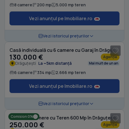
8 camere
200 mp
5.000 mp teren
Vezi anunțul pe Imobiliare.ro
1
/ 20
Vezi istoricul prețurilor
Casă individuală cu 6 camere cu Garaj în Drăguțești
130.000 €
Agenție
Drăguțești
La ~5km distanță
Mai mult de un an
6 camere
334 mp
2.666 mp teren
Vezi anunțul pe Imobiliare.ro
1
/ 10
Vezi istoricul prețurilor
Comision 0%
Casă cu 6 camere cu Teren 600 Mp în Drăguțești
250.000 €
Agenție