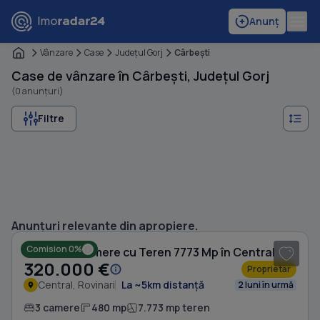
Anunț
Vânzare
Case
Judeţul Gorj
Cârbeşti
Case de vânzare în Cârbești, Județul Gorj
(0 anunțuri)
Filtre
1
/ 5
Anunțuri relevante din apropiere.
Comision 0%
Casă cu 3 camere cu Teren 7773 Mp în Central
320.000 €
Proprietar
Central, Rovinari
La ~5km distanță
2 luni în urmă
3 camere
480 mp
7.773 mp teren