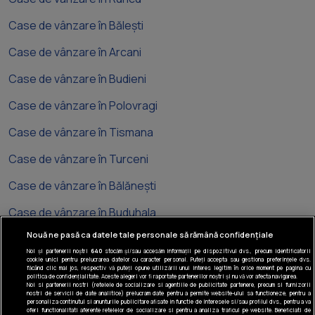
Case de vânzare în Bălești
Case de vânzare în Arcani
Case de vânzare în Budieni
Case de vânzare în Polovragi
Case de vânzare în Tismana
Case de vânzare în Turceni
Case de vânzare în Bălănești
Case de vânzare în Buduhala
Nouă ne pasă ca datele tale personale să rămână confidențiale
Noi și partenerii noștri
640
stocăm și/sau accesăm informații pe dispozitivul dvs., precum identificatorii
cookie unici pentru prelucrarea datelor cu caracter personal. Puteți accepta sau gestiona preferințele dvs.
făcând clic mai jos, respectiv vă puteți opune utilizării unui interes legitim în orice moment pe pagina cu
politica de confidențialitate. Aceste alegeri vor fi raportate partenerilor noștri și nu vă vor afecta navigarea.
Noi si partenerii nostri (retelele de socializare si agentiile de publicitate partenere, precum si furnizorii
Tel: +40 374 40 44 99
nostri de servicii de date analitice) prelucram date pentru a permite website-ului sa functioneze, pentru a
Iride Business Park, Bld. Dimitrie
personaliza continutul si anunturile publicitare afisate in functie de interesele si/sau profilul dvs., pentru a va
oferi functionalitati aferente retelelor de socializare si pentru a analiza traficul pe website. Beneficiati de