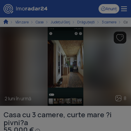
Anunț
Vânzare
Case
Județul Gorj
Drăguțești
3 camere
Casă
8
2 luni în urmă
Casa cu 3 camere, curte mare ?i
pivni?a
55.000 €