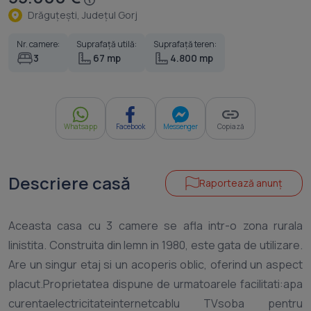
Drăguţeşti, Judeţul Gorj
Nr. camere:
Suprafață utilă:
Suprafață teren:
3
67 mp
4.800 mp
Whatsapp
Facebook
Messenger
Copiază
Descriere casă
Raportează anunț
Aceasta casa cu 3 camere se afla intr-o zona rurala
linistita. Construita din lemn in 1980, este gata de utilizare.
Are un singur etaj si un acoperis oblic, oferind un aspect
placut.Proprietatea dispune de urmatoarele facilitati:apa
curentaelectricitateinternetcablu TVsoba pentru