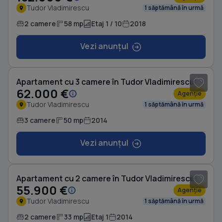
Tudor Vladimirescu
1 săptămână în urmă
2 camere
58 mp
Etaj 1 / 10
2018
Vezi anunțul
1
/ 3
Apartament cu 3 camere în Tudor Vladimirescu
62.000 €
Agenție
Tudor Vladimirescu
1 săptămână în urmă
3 camere
50 mp
2014
Vezi anunțul
1
/ 4
Apartament cu 2 camere în Tudor Vladimirescu
55.900 €
Agenție
Tudor Vladimirescu
1 săptămână în urmă
2 camere
33 mp
Etaj 1
2014