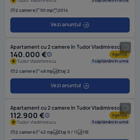
Tudor Vladimirescu
3 săptămâni în urmă
2 camere
50 mp
2014
Vezi anunțul
1
/ 7
Apartament cu 2 camere în Tudor Vladimirescu
140.000 €
Agenție
Tudor Vladimirescu
3 săptămâni în urmă
2 camere
48 mp
Etaj 2
Vezi anunțul
1
/ 7
Apartament cu 2 camere în Tudor Vladimirescu
112.900 €
Agenție
Tudor Vladimirescu
3 săptămâni în urmă
2 camere
42 mp
Etaj 9 / 11
11E