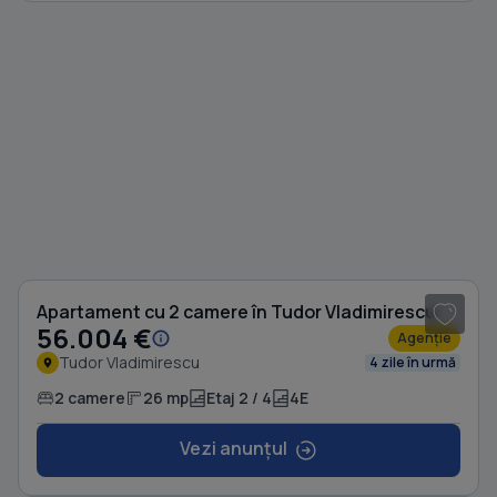
1
/ 8
Apartament cu 2 camere în Tudor Vladimirescu
56.004 €
Agenție
Tudor Vladimirescu
4 zile în urmă
2 camere
26 mp
Etaj 2 / 4
4E
Vezi anunțul
1
/ 4