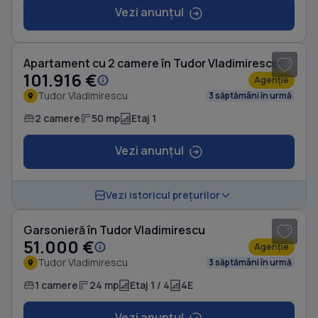
Vezi anunțul
1
/ 9
Apartament cu 2 camere în Tudor Vladimirescu
101.916 €
Agenție
Tudor Vladimirescu
3 săptămâni în urmă
2 camere
50 mp
Etaj 1
Vezi anunțul
1
/ 6
Vezi istoricul prețurilor
Garsonieră în Tudor Vladimirescu
51.000 €
Agenție
Tudor Vladimirescu
3 săptămâni în urmă
1 camere
24 mp
Etaj 1 / 4
4E
Vezi anunțul