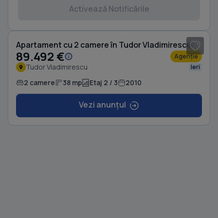
Activează Notificările
1
/ 6
Apartament cu 2 camere în Tudor Vladimirescu
89.492 €
Agenție
Tudor Vladimirescu
Ieri
2 camere
38 mp
Etaj 2 / 3
2010
Vezi anunțul