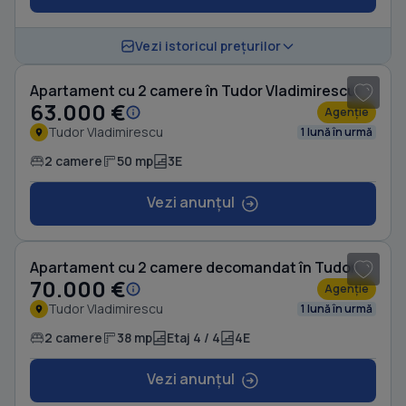
1
/ 5
Vezi istoricul prețurilor
Apartament cu 2 camere în Tudor Vladimirescu
63.000 €
Agenție
Tudor Vladimirescu
1 lună în urmă
2 camere
50 mp
3E
Vezi anunțul
1
/ 6
Apartament cu 2 camere decomandat în Tudor Vladimirescu
70.000 €
Agenție
Tudor Vladimirescu
1 lună în urmă
2 camere
38 mp
Etaj 4 / 4
4E
Vezi anunțul