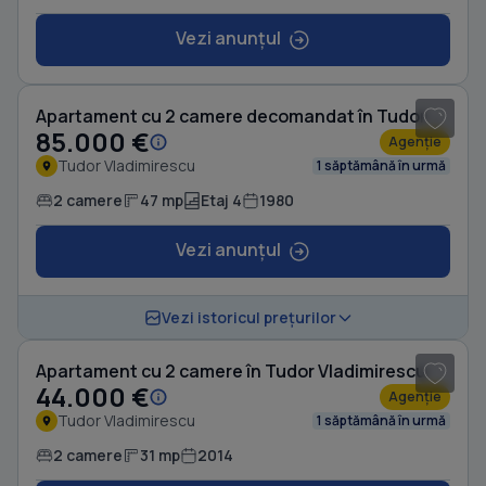
Vezi anunțul
1
/ 8
Apartament cu 2 camere decomandat în Tudor Vladimirescu
85.000 €
Agenție
Tudor Vladimirescu
1 săptămână în urmă
2 camere
47 mp
Etaj 4
1980
Vezi anunțul
Vezi istoricul prețurilor
Apartament cu 2 camere în Tudor Vladimirescu
44.000 €
Agenție
Tudor Vladimirescu
1 săptămână în urmă
2 camere
31 mp
2014