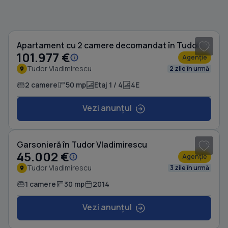
1
/ 8
Apartament cu 2 camere decomandat în Tudor Vladimirescu
101.977 €
Agenție
Tudor Vladimirescu
2 zile în urmă
2 camere
50 mp
Etaj 1 / 4
4E
Vezi anunțul
Garsonieră în Tudor Vladimirescu
45.002 €
Agenție
Tudor Vladimirescu
3 zile în urmă
1 camere
30 mp
2014
Vezi anunțul