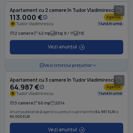
Apartament cu 2 camere în Tudor Vladimirescu
113.000 €
Agenție
Tudor Vladimirescu
1 lună în urmă
2 camere
42 mp
Etaj 9 / 11
11E
Vezi anunțul
1
/ 6
Vezi istoricul prețurilor
Apartament cu 3 camere în Tudor Vladimirescu
64.987 €
Agenție
Tudor Vladimirescu
1 lună în urmă
3 camere
60 mp
2014
Anunț publicat de
2
agenții cu prețuri cuprinse între
64.987 EUR
și
65.000 EUR
Vezi anunțul