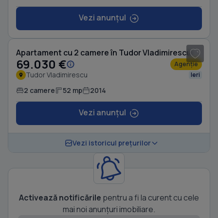
Vezi anunțul
1
/ 6
Apartament cu 2 camere în Tudor Vladimirescu
69.030 €
Agenție
Tudor Vladimirescu
Ieri
2 camere
52 mp
2014
Vezi anunțul
Vezi istoricul prețurilor
Activează notificările
pentru a fi la curent cu cele
mai noi anunțuri imobiliare.