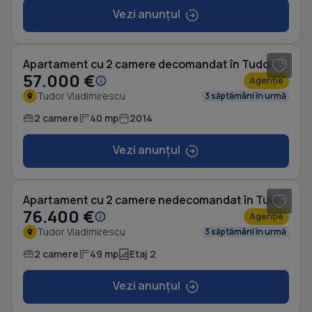
Vezi anunțul
1
/ 3
Apartament cu 2 camere decomandat în Tudor Vladimirescu
57.000 €
Agenție
Tudor Vladimirescu
3 săptămâni în urmă
2 camere
40 mp
2014
Vezi anunțul
1
/ 5
Apartament cu 2 camere nedecomandat în Tudor Vladimirescu
76.400 €
Agenție
Tudor Vladimirescu
3 săptămâni în urmă
2 camere
49 mp
Etaj 2
Vezi anunțul
1
/ 11