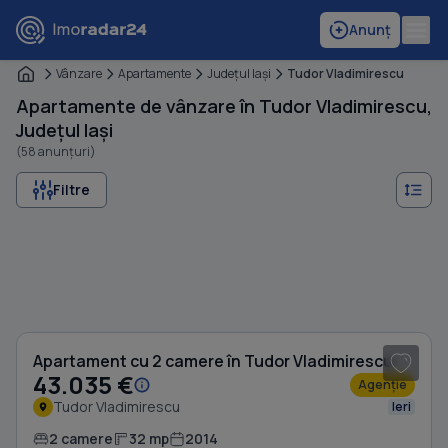
Anunț
Vânzare
Apartamente
Judeţul Iaşi
Tudor Vladimirescu
Apartamente de vânzare în Tudor Vladimirescu,
Județul Iași
(58 anunțuri)
Filtre
Apartament cu 2 camere în Tudor Vladimirescu
43.035 €
Agenție
Tudor Vladimirescu
Ieri
2 camere
32 mp
2014