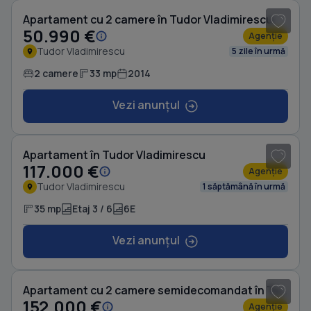
Apartament cu 2 camere în Tudor Vladimirescu
50.990 €
Agenție
Tudor Vladimirescu
5 zile în urmă
2 camere
33 mp
2014
Vezi anunțul
1
/ 5
Apartament în Tudor Vladimirescu
117.000 €
Agenție
Tudor Vladimirescu
1 săptămână în urmă
35 mp
Etaj 3 / 6
6E
Vezi anunțul
1
/ 6
Apartament cu 2 camere semidecomandat în Tudor Vladimirescu
152.000 €
Agenție