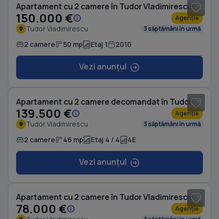
Apartament cu 2 camere în Tudor Vladimirescu
150.000 €
Agenție
Tudor Vladimirescu
3 săptămâni în urmă
2 camere
50 mp
Etaj 1
2010
Vezi anunțul
1
/ 7
Apartament cu 2 camere decomandat în Tudor Vladimirescu
139.500 €
Agenție
Tudor Vladimirescu
3 săptămâni în urmă
2 camere
46 mp
Etaj 4 / 4
4E
Vezi anunțul
1
/ 6
Apartament cu 2 camere în Tudor Vladimirescu
78.000 €
Agenție