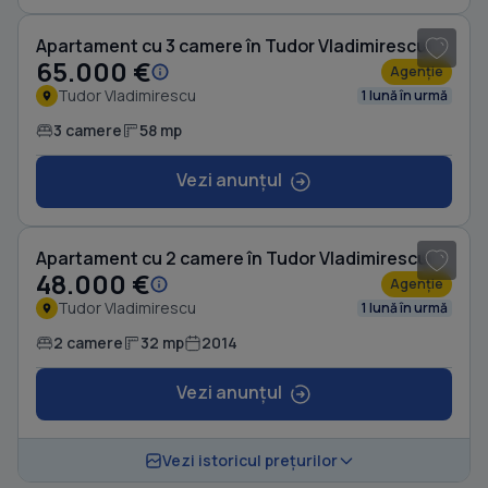
Apartament cu 3 camere în Tudor Vladimirescu
65.000 €
Agenție
Tudor Vladimirescu
1 lună în urmă
3 camere
58 mp
Vezi anunțul
1
/ 4
Apartament cu 2 camere în Tudor Vladimirescu
48.000 €
Agenție
Tudor Vladimirescu
1 lună în urmă
2 camere
32 mp
2014
Vezi anunțul
Vezi istoricul prețurilor