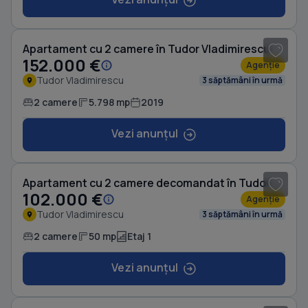
1
/ 6
Apartament cu 2 camere în Tudor Vladimirescu
152.000 €
Agenție
Tudor Vladimirescu
3 săptămâni în urmă
2 camere
5.798 mp
2019
Vezi anunțul
1
/ 8
Apartament cu 2 camere decomandat în Tudor Vladimirescu
102.000 €
Agenție
Tudor Vladimirescu
3 săptămâni în urmă
2 camere
50 mp
Etaj 1
Vezi anunțul
1
/ 5