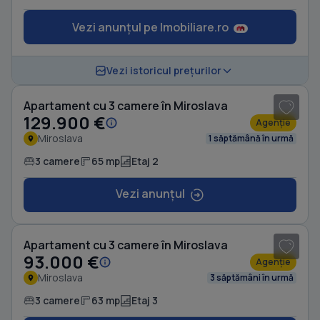
Vezi anunțul pe Imobiliare.ro
1
/ 8
Vezi istoricul prețurilor
Apartament cu 3 camere în Miroslava
129.900 €
Agenție
Miroslava
1 săptămână în urmă
3 camere
65 mp
Etaj 2
Vezi anunțul
1
/ 8
Apartament cu 3 camere în Miroslava
93.000 €
Agenție
Miroslava
3 săptămâni în urmă
3 camere
63 mp
Etaj 3