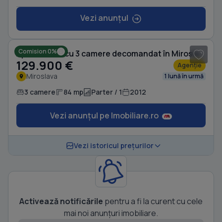
Vezi anunțul
1
/ 13
Comision 0%
Apartament cu 3 camere decomandat în Miroslava
129.900 €
Agenție
Miroslava
1 lună în urmă
3 camere
84 mp
Parter / 1
2012
Vezi anunțul pe Imobiliare.ro
Vezi istoricul prețurilor
Activează notificările
pentru a fi la curent cu cele
mai noi anunțuri imobiliare.