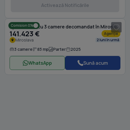
Activează Notificările
1
/ 15
Comision 0%
Apartament cu 3 camere decomandat în Miroslava
141.423 €
Agenție
Miroslava
2 luni în urmă
3 camere
83 mp
Parter
2025
WhatsApp
Sună acum