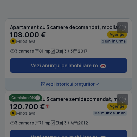
1
/ 7
Apartament cu 3 camere decomandat, mobilat în Miroslava
108.000 €
Agenție
Miroslava
9 luni în urmă
3 camere
81 mp
Etaj 3 / 3
2017
Vezi anunțul pe Imobiliare.ro
1
/ 20
Vezi istoricul prețurilor
Comision 0%
Apartament cu 3 camere semidecomandat, mobilat în Miroslava
120.700 €
Agenție
Miroslava
Mai mult de un an
3 camere
71 mp
Etaj 3 / 4
2012