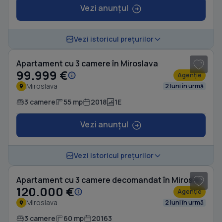
Vezi anunțul
1
/ 11
Vezi istoricul prețurilor
Apartament cu 3 camere în Miroslava
99.999 €
Agenție
Miroslava
2 luni în urmă
3 camere
55 mp
2018
1E
Vezi anunțul
1
/ 8
Vezi istoricul prețurilor
Apartament cu 3 camere decomandat în Miroslava
120.000 €
Agenție
Miroslava
2 luni în urmă
3 camere
60 mp
20163