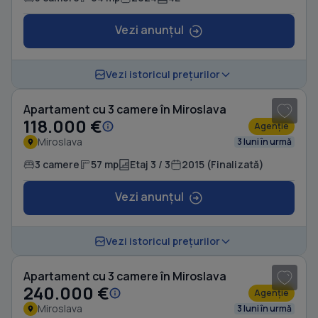
Vezi anunțul
1
/ 6
Vezi istoricul prețurilor
Apartament cu 3 camere în Miroslava
118.000 €
Agenție
Miroslava
3 luni în urmă
3 camere
57 mp
Etaj 3 / 3
2015 (Finalizată)
Vezi anunțul
1
/ 20
Vezi istoricul prețurilor
Apartament cu 3 camere în Miroslava
240.000 €
Agenție
Miroslava
3 luni în urmă