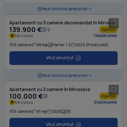
1
/ 11
Vezi istoricul prețurilor
Apartament cu 3 camere decomandat în Miroslava
139.900 €
Agenție
Miroslava
1 lună în urmă
3 camere
68 mp
Parter / 2
2023 (Finalizată)
Vezi anunțul
1
/ 11
Vezi istoricul prețurilor
Apartament cu 3 camere în Miroslava
100.000 €
Agenție
Miroslava
2 luni în urmă
3 camere
81 mp
2020
3E
Vezi anunțul