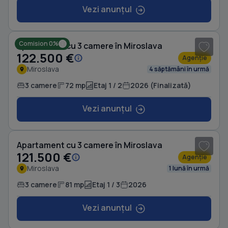
Vezi anunțul
1
/ 7
Comision 0%
Apartament cu 3 camere în Miroslava
122.500 €
Agenție
Miroslava
4 săptămâni în urmă
3 camere
72 mp
Etaj 1 / 2
2026 (Finalizată)
Vezi anunțul
Apartament cu 3 camere în Miroslava
121.500 €
Agenție
Miroslava
1 lună în urmă
3 camere
81 mp
Etaj 1 / 3
2026
Vezi anunțul
1
/ 9