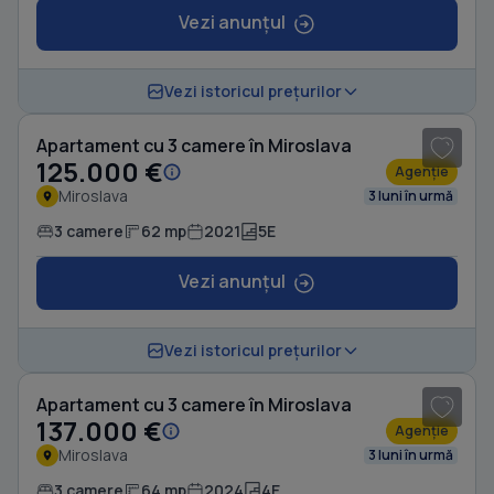
Vezi anunțul
1
/ 10
Vezi istoricul prețurilor
Apartament cu 3 camere în Miroslava
125.000 €
Agenție
Miroslava
3 luni în urmă
3 camere
62 mp
2021
5E
Vezi anunțul
1
/ 10
Vezi istoricul prețurilor
Apartament cu 3 camere în Miroslava
137.000 €
Agenție
Miroslava
3 luni în urmă
3 camere
64 mp
2024
4E