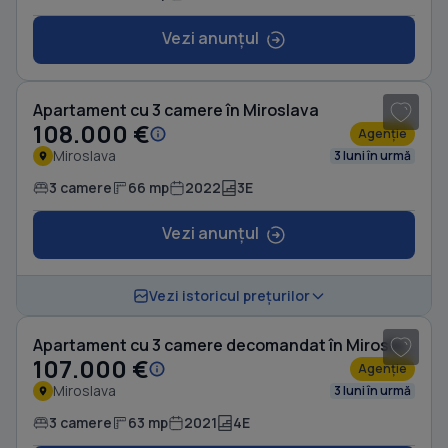
Vezi anunțul
1
/ 15
Apartament cu 3 camere în Miroslava
108.000 €
Agenție
Miroslava
3 luni în urmă
3 camere
66 mp
2022
3E
Vezi anunțul
1
/ 12
Vezi istoricul prețurilor
Apartament cu 3 camere decomandat în Miroslava
107.000 €
Agenție
Miroslava
3 luni în urmă
3 camere
63 mp
2021
4E