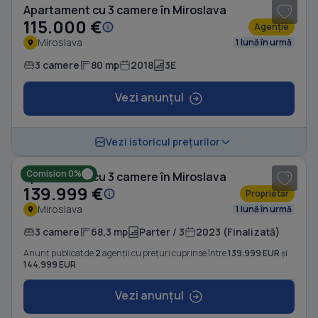
Apartament cu 3 camere în Miroslava
115.000 €
Agenție
Miroslava
1 lună în urmă
3 camere
80 mp
2018
3E
Vezi anunțul
1
/ 7
Vezi istoricul prețurilor
Comision 0%
Apartament cu 3 camere în Miroslava
139.999 €
Proprietar
Miroslava
1 lună în urmă
3 camere
68,3 mp
Parter / 3
2023 (Finalizată)
Anunț publicat de
2
agenții cu prețuri cuprinse între
139.999 EUR
și
144.999 EUR
Vezi anunțul