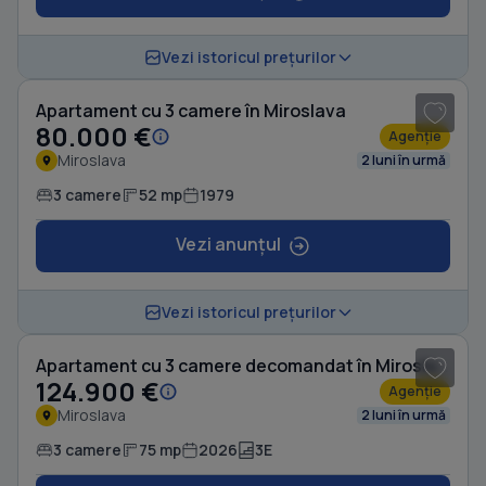
1
/ 9
Vezi istoricul prețurilor
Apartament cu 3 camere în Miroslava
80.000 €
Agenție
Miroslava
2 luni în urmă
3 camere
52 mp
1979
Vezi anunțul
Vezi istoricul prețurilor
Apartament cu 3 camere decomandat în Miroslava
124.900 €
Agenție
Miroslava
2 luni în urmă
3 camere
75 mp
2026
3E