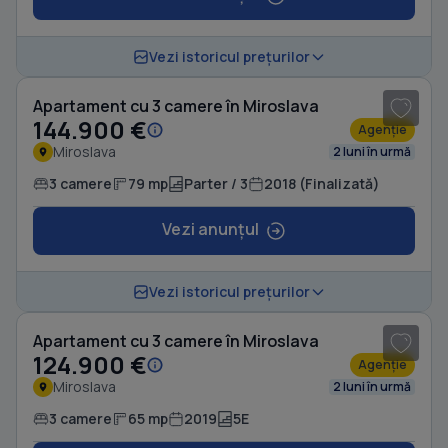
1
/ 19
Vezi istoricul prețurilor
Apartament cu 3 camere în Miroslava
144.900 €
Agenție
Miroslava
2 luni în urmă
3 camere
79 mp
Parter / 3
2018 (Finalizată)
Vezi anunțul
1
/ 11
Vezi istoricul prețurilor
Apartament cu 3 camere în Miroslava
124.900 €
Agenție
Miroslava
2 luni în urmă
3 camere
65 mp
2019
5E