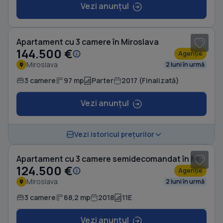
Vezi anunțul
1
/ 17
Apartament cu 3 camere în Miroslava
144.500 €
Agenție
Miroslava
2 luni în urmă
3 camere
97 mp
Parter
2017 (Finalizată)
Vezi anunțul
1
/ 6
Vezi istoricul prețurilor
Apartament cu 3 camere semidecomandat în Miroslava
124.500 €
Agenție
Miroslava
2 luni în urmă
3 camere
68,2 mp
2018
11E
Vezi anunțul