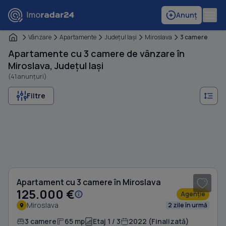
Anunț
Vânzare
Apartamente
Judeţul Iaşi
Miroslava
3 camere
Apartamente cu 3 camere de vânzare în
Miroslava, Județul Iași
(41 anunțuri)
Filtre
1
/ 9
Apartament cu 3 camere în Miroslava
125.000 €
Agenție
Miroslava
2 zile în urmă
3 camere
65 mp
Etaj 1 / 3
2022 (Finalizată)