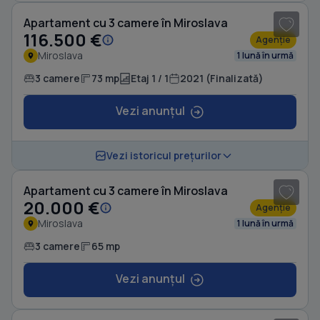
Apartament cu 3 camere în Miroslava
116.500 €
Agenție
Miroslava
1 lună în urmă
3 camere
73 mp
Etaj 1 / 1
2021 (Finalizată)
Vezi anunțul
1
/ 2
Vezi istoricul prețurilor
Apartament cu 3 camere în Miroslava
20.000 €
Agenție
Miroslava
1 lună în urmă
3 camere
65 mp
Vezi anunțul
1
/ 10