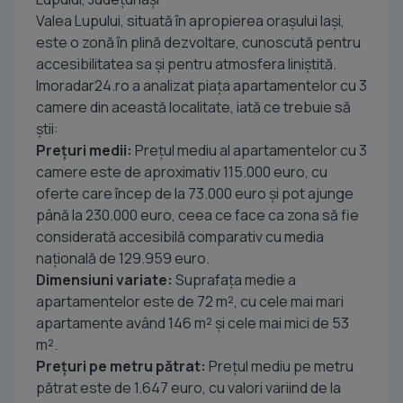
Valea Lupului, situată în apropierea orașului Iași,
este o zonă în plină dezvoltare, cunoscută pentru
accesibilitatea sa și pentru atmosfera liniștită.
Imoradar24.ro a analizat piața apartamentelor cu 3
camere din această localitate, iată ce trebuie să
știi:
Prețuri medii:
Prețul mediu al apartamentelor cu 3
camere este de aproximativ 115.000 euro, cu
oferte care încep de la 73.000 euro și pot ajunge
până la 230.000 euro, ceea ce face ca zona să fie
considerată accesibilă comparativ cu media
națională de 129.959 euro.
Dimensiuni variate:
Suprafața medie a
apartamentelor este de 72 m², cu cele mai mari
apartamente având 146 m² și cele mai mici de 53
m².
Prețuri pe metru pătrat:
Prețul mediu pe metru
pătrat este de 1.647 euro, cu valori variind de la