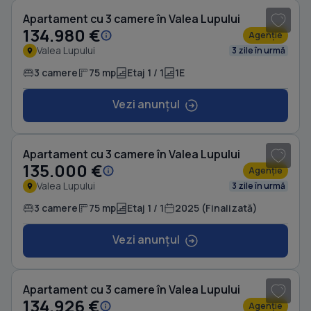
Apartament cu 3 camere în Valea Lupului
134.980 €
Agenție
Valea Lupului
3 zile în urmă
3 camere
75 mp
Etaj 1 / 1
1E
Vezi anunțul
1
/ 11
Apartament cu 3 camere în Valea Lupului
135.000 €
Agenție
Valea Lupului
3 zile în urmă
3 camere
75 mp
Etaj 1 / 1
2025 (Finalizată)
Vezi anunțul
1
/ 8
Apartament cu 3 camere în Valea Lupului
134.926 €
Agenție