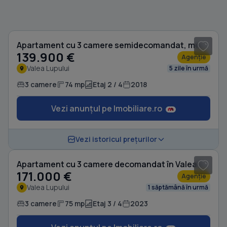
1
/ 7
Apartament cu 3 camere semidecomandat, mobilat în Valea Lupului
139.900 €
Agenție
Valea Lupului
5 zile în urmă
3 camere
74 mp
Etaj 2 / 4
2018
Vezi anunțul pe Imobiliare.ro
1
/ 14
Vezi istoricul prețurilor
Apartament cu 3 camere decomandat în Valea Lupului
171.000 €
Agenție
Valea Lupului
1 săptămână în urmă
3 camere
75 mp
Etaj 3 / 4
2023