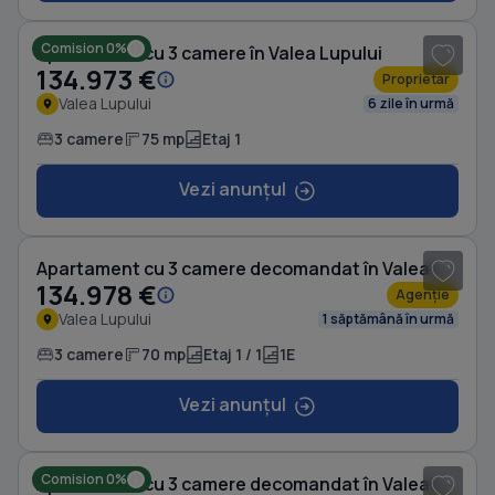
Comision 0%
Apartament cu 3 camere în Valea Lupului
134.973 €
Proprietar
Valea Lupului
6 zile în urmă
3 camere
75 mp
Etaj 1
Vezi anunțul
1
/ 8
Apartament cu 3 camere decomandat în Valea Lupului
134.978 €
Agenție
Valea Lupului
1 săptămână în urmă
3 camere
70 mp
Etaj 1 / 1
1E
Vezi anunțul
1
/ 16
Comision 0%
Apartament cu 3 camere decomandat în Valea Lupului