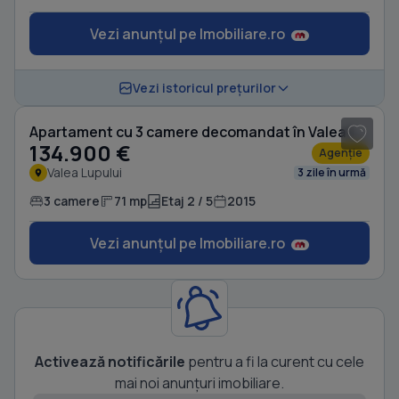
Vezi anunțul pe Imobiliare.ro
1
/ 14
Vezi istoricul prețurilor
Apartament cu 3 camere decomandat în Valea Lupului
134.900 €
Agenție
Valea Lupului
3 zile în urmă
3 camere
71 mp
Etaj 2 / 5
2015
Vezi anunțul pe Imobiliare.ro
Activează notificările
pentru a fi la curent cu cele
mai noi anunțuri imobiliare.