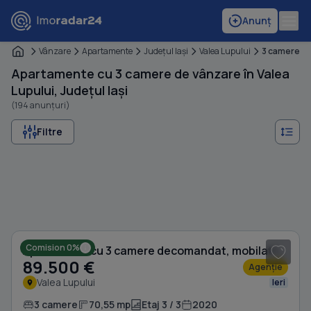
Anunț
Vânzare
Apartamente
Judeţul Iaşi
Valea Lupului
3 camere
Apartamente cu 3 camere de vânzare în Valea
Lupului, Județul Iași
(194 anunțuri)
Filtre
1
/ 20
Comision 0%
Apartament cu 3 camere decomandat, mobilat în Valea Lupului
89.500 €
Agenție
Valea Lupului
Ieri
3 camere
70,55 mp
Etaj 3 / 3
2020