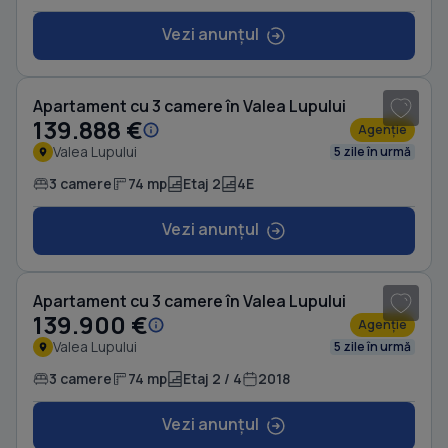
Vezi anunțul
1
/ 7
Apartament cu 3 camere în Valea Lupului
139.888 €
Agenție
Valea Lupului
5 zile în urmă
3 camere
74 mp
Etaj 2
4E
Vezi anunțul
1
/ 7
Apartament cu 3 camere în Valea Lupului
139.900 €
Agenție
Valea Lupului
5 zile în urmă
3 camere
74 mp
Etaj 2 / 4
2018
Vezi anunțul
1
/ 8