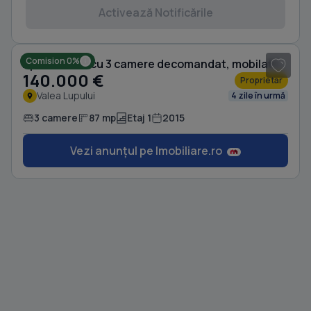
Activează Notificările
1
/ 15
Comision 0%
Apartament cu 3 camere decomandat, mobilat în Valea Lupului
140.000 €
Proprietar
Valea Lupului
4 zile în urmă
3 camere
87 mp
Etaj 1
2015
Vezi anunțul pe Imobiliare.ro