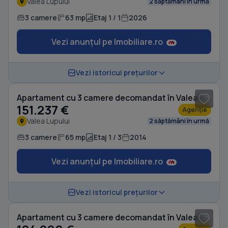
Valea Lupului
2 săptămâni în urmă
3 camere
63 mp
Etaj 1 / 1
2026
Vezi anunțul pe Imobiliare.ro
1
/ 7
Vezi istoricul prețurilor
Apartament cu 3 camere decomandat în Valea Lupului
151.237 €
Agenție
Valea Lupului
2 săptămâni în urmă
3 camere
65 mp
Etaj 1 / 3
2014
Vezi anunțul pe Imobiliare.ro
1
/ 7
Vezi istoricul prețurilor
Apartament cu 3 camere decomandat în Valea Lupului