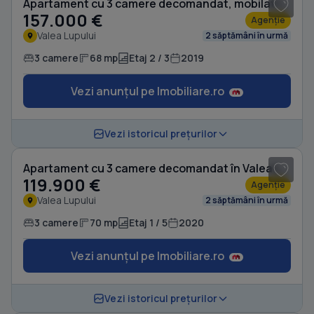
Apartament cu 3 camere decomandat, mobilat în Valea Lupului
157.000 €
Agenție
Valea Lupului
2 săptămâni în urmă
3 camere
68 mp
Etaj 2 / 3
2019
Vezi anunțul pe Imobiliare.ro
1
/ 12
Vezi istoricul prețurilor
Apartament cu 3 camere decomandat în Valea Lupului
119.900 €
Agenție
Valea Lupului
2 săptămâni în urmă
3 camere
70 mp
Etaj 1 / 5
2020
Vezi anunțul pe Imobiliare.ro
1
/ 16
Vezi istoricul prețurilor