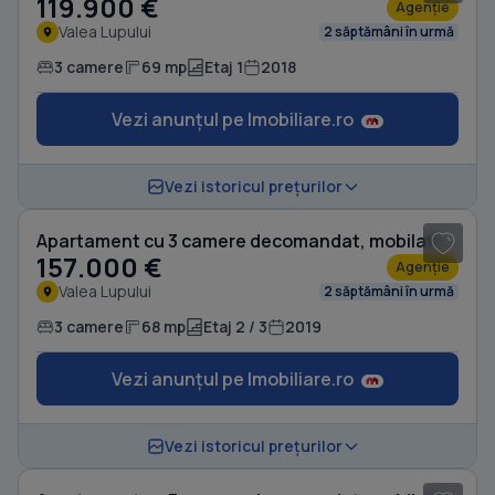
119.900 €
Agenție
Valea Lupului
2 săptămâni în urmă
3 camere
69 mp
Etaj 1
2018
Vezi anunțul pe Imobiliare.ro
1
/ 13
Vezi istoricul prețurilor
Apartament cu 3 camere decomandat, mobilat în Valea Lupului
157.000 €
Agenție
Valea Lupului
2 săptămâni în urmă
3 camere
68 mp
Etaj 2 / 3
2019
Vezi anunțul pe Imobiliare.ro
1
/ 13
Vezi istoricul prețurilor