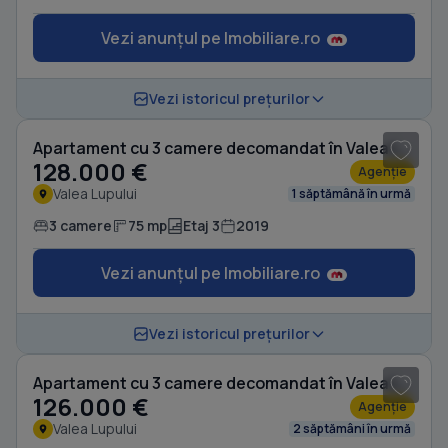
Vezi anunțul pe Imobiliare.ro
1
/ 8
Vezi istoricul prețurilor
Apartament cu 3 camere decomandat în Valea Lupului
128.000 €
Agenție
Valea Lupului
1 săptămână în urmă
3 camere
75 mp
Etaj 3
2019
Vezi anunțul pe Imobiliare.ro
1
/ 7
Vezi istoricul prețurilor
Apartament cu 3 camere decomandat în Valea Lupului
126.000 €
Agenție
Valea Lupului
2 săptămâni în urmă