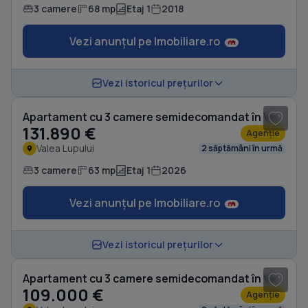
3 camere
68 mp
Etaj 1
2018
Vezi anunțul pe Imobiliare.ro
1
/ 9
Vezi istoricul prețurilor
Apartament cu 3 camere semidecomandat în Valea Lupului
131.890 €
Agenție
Valea Lupului
2 săptămâni în urmă
3 camere
63 mp
Etaj 1
2026
Vezi anunțul pe Imobiliare.ro
1
/ 9
Vezi istoricul prețurilor
Apartament cu 3 camere semidecomandat în Valea Lupului
109.000 €
Agenție