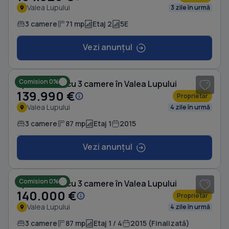
Valea Lupului
3 zile în urmă
3 camere
71 mp
Etaj 2
5E
Vezi anunțul
1
/ 8
Comision 0%
Apartament cu 3 camere în Valea Lupului
139.990 €
Proprietar
Valea Lupului
4 zile în urmă
3 camere
87 mp
Etaj 1
2015
Vezi anunțul
1
/ 20
Comision 0%
Apartament cu 3 camere în Valea Lupului
140.000 €
Proprietar
Valea Lupului
4 zile în urmă
3 camere
87 mp
Etaj 1 / 4
2015 (Finalizată)