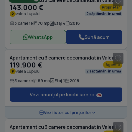
Apartament cu 3 camere decomandat în Valea Lupului
143.000 €
Proprietar
Valea Lupului
2 săptămâni în urmă
3 camere
70 mp
Etaj 4
2016
WhatsApp
Sună acum
Apartament cu 3 camere decomandat în Valea Lupului
119.900 €
Agenție
Valea Lupului
2 săptămâni în urmă
3 camere
69 mp
Etaj 1
2018
Vezi anunțul pe Imobiliare.ro
Vezi istoricul prețurilor
Apartament cu 3 camere decomandat în Valea Lupului