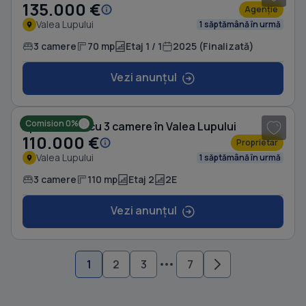
135.000 €
Agenție
Valea Lupului
1 săptămână în urmă
3 camere
70 mp
Etaj 1 / 1
2025 (Finalizată)
Vezi anunțul
1
/ 8
Comision 0%
Apartament cu 3 camere în Valea Lupului
110.000 €
Proprietar
Valea Lupului
1 săptămână în urmă
3 camere
110 mp
Etaj 2
2E
Vezi anunțul
1
2
3
7