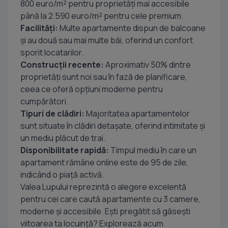
800 euro/m² pentru proprietăți mai accesibile
până la 2.590 euro/m² pentru cele premium.
Facilități:
Multe apartamente dispun de balcoane
și au două sau mai multe băi, oferind un confort
sporit locatarilor.
Construcții recente:
Aproximativ 50% dintre
proprietăți sunt noi sau în fază de planificare,
ceea ce oferă opțiuni moderne pentru
cumpărători.
Tipuri de clădiri:
Majoritatea apartamentelor
sunt situate în clădiri detașate, oferind intimitate și
un mediu plăcut de trai.
Disponibilitate rapidă:
Timpul mediu în care un
apartament rămâne online este de 95 de zile,
indicând o piață activă.
Valea Lupului reprezintă o alegere excelentă
pentru cei care caută apartamente cu 3 camere,
moderne și accesibile. Ești pregătit să găsești
viitoarea ta locuință? Explorează acum