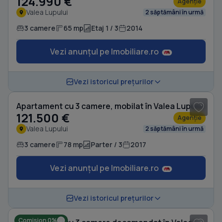
124.990 €
Agenție
Valea Lupului
2 săptămâni în urmă
3 camere
65 mp
Etaj 1 / 3
2014
Vezi anunțul pe Imobiliare.ro
1
/ 12
Vezi istoricul prețurilor
Apartament cu 3 camere, mobilat în Valea Lupului
121.500 €
Agenție
Valea Lupului
2 săptămâni în urmă
3 camere
78 mp
Parter / 3
2017
Vezi anunțul pe Imobiliare.ro
1
/ 16
Vezi istoricul prețurilor
Comision 0%