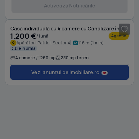
Activează Notificările
1
/ 11
Casă individuală cu 4 camere cu Canalizare în Apărătorii Patriei
1.200 €
/ lună
Agenție
Apărătorii Patriei, Sector 4
116 m (1 min)
3 zile în urmă
4 camere
260 mp
230 mp teren
Vezi anunțul pe Imobiliare.ro