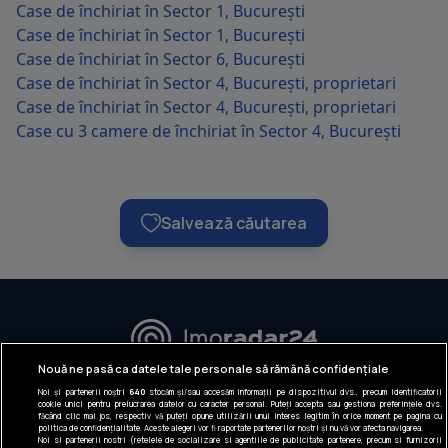
Case de închiriat în Sector 1, București
Case de închiriat în Sector 1, București
Case de închiriat în Sector 6, București
Case de închiriat în Sector 4, București, proprietari
Case de închiriat în Sector 4, București, proprietari
Case cu 3 camere de închiriat în Sector 4, București
Salvează căutarea
URMĂREȘTE-NE:
Nouă ne pasă ca datele tale personale să rămână confidențiale
Noi și partenerii noștri
640
stocăm și/sau accesăm informații pe dispozitivul dvs., precum identificatorii
INFORMAȚII COMPANIE
cookie unici pentru prelucrarea datelor cu caracter personal. Puteți accepta sau gestiona preferințele dvs.
făcând clic mai jos, respectiv vă puteți opune utilizării unui interes legitim în orice moment pe pagina cu
politica de confidențialitate. Aceste alegeri vor fi raportate partenerilor noștri și nu vă vor afecta navigarea.
Despre noi
Noi si partenerii nostri (retelele de socializare si agentiile de publicitate partenere, precum si furnizorii