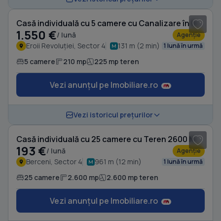
Casă individuală cu 5 camere cu Canalizare în Eroii Revoluției
1.550 €
/ lună
Agenție
Eroii Revoluției, Sector 4
131 m (2 min)
1 lună în urmă
5 camere
210 mp
225 mp teren
Vezi anunțul pe Imobiliare.ro
1
/ 15
Vezi istoricul prețurilor
Casă individuală cu 25 camere cu Teren 2600 Mp în Berceni
193 €
/ lună
Agenție
Berceni, Sector 4
961 m (12 min)
1 lună în urmă
25 camere
2.600 mp
2.600 mp teren
Vezi anunțul pe Imobiliare.ro