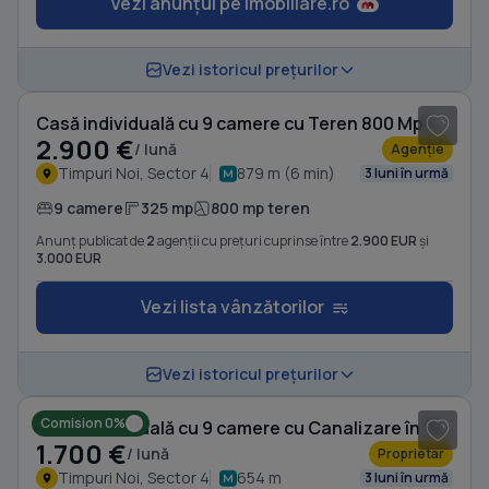
Vezi anunțul pe Imobiliare.ro
1
/ 10
Vezi istoricul prețurilor
Casă individuală cu 9 camere cu Teren 800 Mp în Timpuri Noi
2.900 €
/ lună
Agenție
Timpuri Noi, Sector 4
879 m (6 min)
3 luni în urmă
9 camere
325 mp
800 mp teren
Anunț publicat de
2
agenții cu prețuri cuprinse între
2.900 EUR
și
3.000 EUR
Vezi lista vânzătorilor
1
/ 16
Vezi istoricul prețurilor
Comision 0%
Casă individuală cu 9 camere cu Canalizare în Timpuri Noi
1.700 €
/ lună
Proprietar
Timpuri Noi, Sector 4
654 m
3 luni în urmă