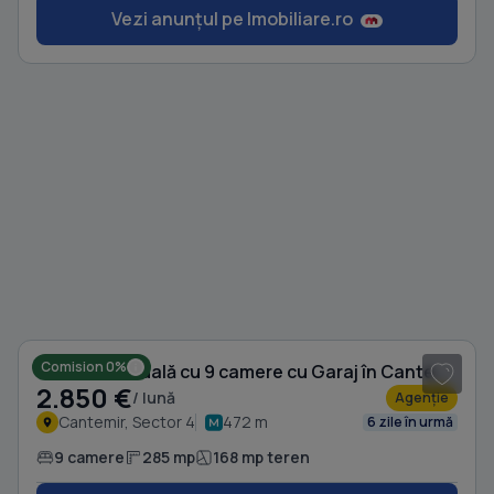
Vezi anunțul pe Imobiliare.ro
1
/ 20
Comision 0%
Casă individuală cu 9 camere cu Garaj în Cantemir
2.850 €
/ lună
Agenție
Cantemir, Sector 4
472 m
6 zile în urmă
9 camere
285 mp
168 mp teren