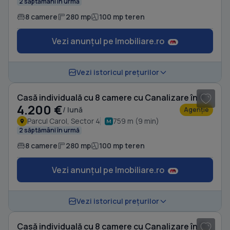
2 săptămâni în urmă
8 camere
280 mp
100 mp teren
Vezi anunțul pe Imobiliare.ro
1
/ 18
Vezi istoricul prețurilor
Casă individuală cu 8 camere cu Canalizare în Parcul Carol
4.200 €
/ lună
Agenție
Parcul Carol, Sector 4
759 m (9 min)
2 săptămâni în urmă
8 camere
280 mp
100 mp teren
Vezi anunțul pe Imobiliare.ro
1
/ 15
Vezi istoricul prețurilor
Casă individuală cu 8 camere cu Canalizare în Tineretului