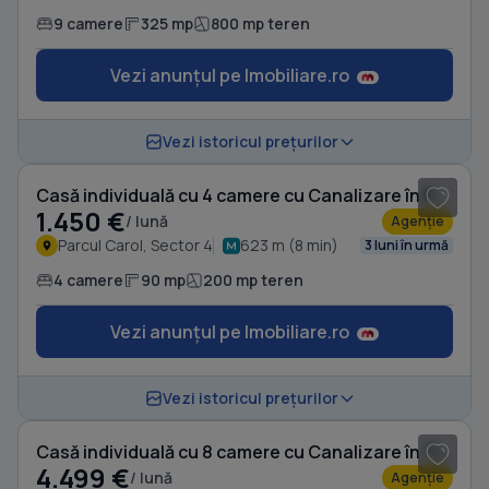
9 camere
325 mp
800 mp teren
Vezi anunțul pe Imobiliare.ro
1
/ 15
Vezi istoricul prețurilor
Casă individuală cu 4 camere cu Canalizare în Parcul Carol
1.450 €
/ lună
Agenție
Parcul Carol, Sector 4
623 m (8 min)
3 luni în urmă
4 camere
90 mp
200 mp teren
Vezi anunțul pe Imobiliare.ro
1
/ 12
Vezi istoricul prețurilor
Casă individuală cu 8 camere cu Canalizare în Tineretului
4.499 €
/ lună
Agenție