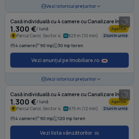
1
/ 20
Vezi istoricul prețurilor
Casă individuală cu 4 camere cu Canalizare în Parcul Carol
1.300 €
/ lună
Agenție
Parcul Carol, Sector 4
823 m (10 min)
2 luni în urmă
4 camere
90 mp
30 mp teren
Vezi anunțul pe Imobiliare.ro
1
/ 5
Vezi istoricul prețurilor
Casă individuală cu 4 camere cu Canalizare în Parcul Carol
1.300 €
/ lună
Agenție
Parcul Carol, Sector 4
975 m (12 min)
2 luni în urmă
4 camere
90 mp
120 mp teren
Vezi lista vânzătorilor