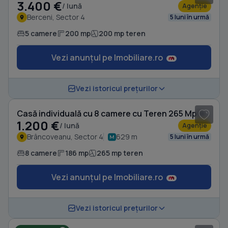
3.400 €
/ lună
Agenție
Berceni, Sector 4
5 luni în urmă
5 camere
200 mp
200 mp teren
Vezi anunțul pe Imobiliare.ro
1
/ 20
Vezi istoricul prețurilor
Casă individuală cu 8 camere cu Teren 265 Mp în Brâncoveanu
1.200 €
/ lună
Agenție
Brâncoveanu, Sector 4
629 m
5 luni în urmă
8 camere
186 mp
265 mp teren
Vezi anunțul pe Imobiliare.ro
1
/ 20
Vezi istoricul prețurilor