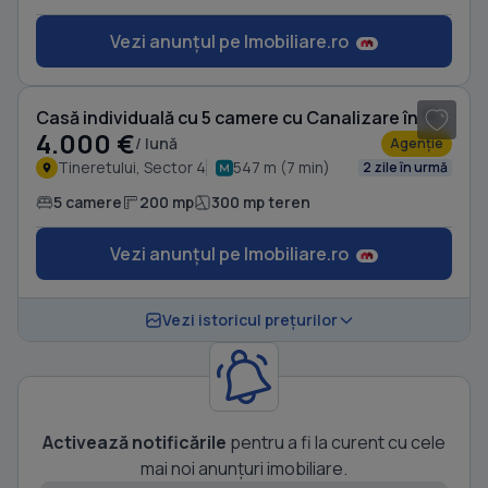
Vezi anunțul pe Imobiliare.ro
1
/ 5
Casă individuală cu 5 camere cu Canalizare în Tineretului
4.000 €
/ lună
Agenție
Tineretului, Sector 4
547 m (7 min)
2 zile în urmă
5 camere
200 mp
300 mp teren
Vezi anunțul pe Imobiliare.ro
Vezi istoricul prețurilor
Activează notificările
pentru a fi la curent cu cele
mai noi anunțuri imobiliare.