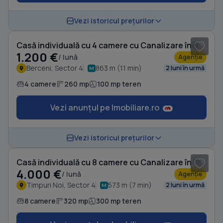
1
/ 12
Vezi istoricul prețurilor
Casă individuală cu 4 camere cu Canalizare în Berceni
1.200 €
/ lună
Agenție
Berceni, Sector 4
863 m (11 min)
2 luni în urmă
4 camere
260 mp
100 mp teren
Vezi anunțul pe Imobiliare.ro
1
/ 13
Vezi istoricul prețurilor
Casă individuală cu 8 camere cu Canalizare în Timpuri Noi
4.000 €
/ lună
Agenție
Timpuri Noi, Sector 4
573 m (7 min)
2 luni în urmă
8 camere
320 mp
300 mp teren