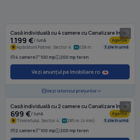
1
/ 20
Casă individuală cu 4 camere cu Canalizare în Apărătorii Patriei
1.199 €
/ lună
Agenție
Apărătorii Patriei, Sector 4
638 m
3 zile în urmă
4 camere
100 mp
200 mp teren
Vezi anunțul pe Imobiliare.ro
1
/ 8
Vezi istoricul prețurilor
Casă individuală cu 2 camere cu Canalizare în Tineretului
699 €
/ lună
Agenție
Tineretului, Sector 4
285 m (4 min)
5 zile în urmă
2 camere
100 mp
200 mp teren