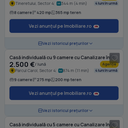
Tineretului, Sector 4
344 m (4 min)
4 luni în urmă
8 camere
420 mp
365 mp teren
Vezi anunțul pe Imobiliare.ro
1
/ 12
Vezi istoricul prețurilor
Casă individuală cu 9 camere cu Canalizare în Parcul Carol
2.500 €
/ lună
Agenție
Parcul Carol, Sector 4
874 m (11 min)
4 luni în urmă
9 camere
275 mp
200 mp teren
Vezi anunțul pe Imobiliare.ro
1
/ 8
Vezi istoricul prețurilor
Casă individuală cu 5 camere cu Canalizare în Berceni