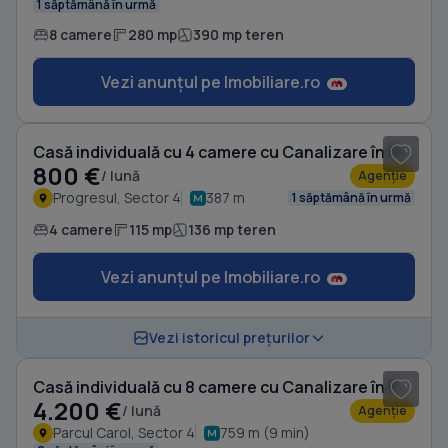
1 săptămână în urmă
8 camere
280 mp
390 mp teren
Vezi anunțul pe Imobiliare.ro
1
/ 8
Casă individuală cu 4 camere cu Canalizare în Progresul
800 €
/ lună
Agenție
Progresul, Sector 4
387 m
1 săptămână în urmă
4 camere
115 mp
136 mp teren
Vezi anunțul pe Imobiliare.ro
1
/ 18
Vezi istoricul prețurilor
Casă individuală cu 8 camere cu Canalizare în Parcul Carol
4.200 €
/ lună
Agenție
Parcul Carol, Sector 4
759 m (9 min)