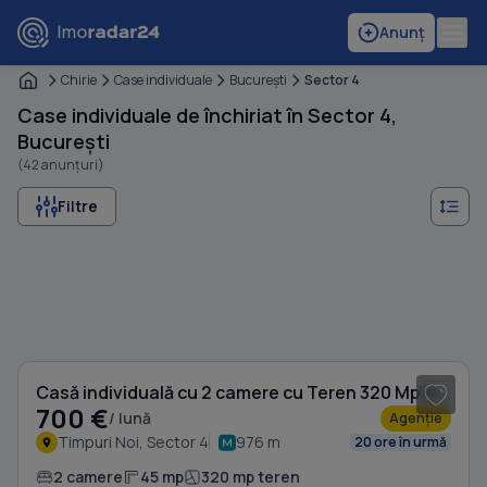
Anunț
Chirie
Case individuale
Bucureşti
Sector 4
Case individuale de închiriat în Sector 4,
București
(42 anunțuri)
Filtre
1
/ 4
Casă individuală cu 2 camere cu Teren 320 Mp în Timpuri Noi
700 €
/ lună
Agenție
Timpuri Noi, Sector 4
976 m
20 ore în urmă
2 camere
45 mp
320 mp teren