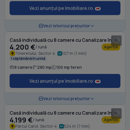
Vezi anunțul pe Imobiliare.ro
1
/ 20
Vezi istoricul prețurilor
Casă individuală cu 8 camere cu Canalizare în Tineretului
4.200 €
/ lună
Agenție
Tineretului, Sector 4
107 m (1 min)
1 săptămână în urmă
8 camere
280 mp
100 mp teren
Vezi anunțul pe Imobiliare.ro
1
/ 18
Vezi istoricul prețurilor
Casă individuală cu 8 camere cu Canalizare în Parcul Carol
4.199 €
/ lună
Agenție
Parcul Carol, Sector 4
524 m (7 min)