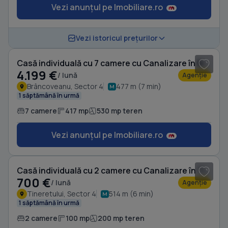
Vezi anunțul pe Imobiliare.ro
1
/ 10
Vezi istoricul prețurilor
Casă individuală cu 7 camere cu Canalizare în Brâncoveanu
4.199 €
/ lună
Agenție
Brâncoveanu, Sector 4
477 m (7 min)
1 săptămână în urmă
7 camere
417 mp
530 mp teren
Vezi anunțul pe Imobiliare.ro
1
/ 7
Casă individuală cu 2 camere cu Canalizare în Tineretului
700 €
/ lună
Agenție
Tineretului, Sector 4
514 m (6 min)
1 săptămână în urmă
2 camere
100 mp
200 mp teren