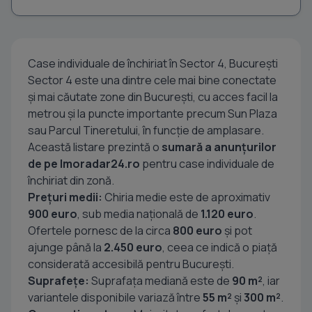
Case individuale de închiriat în Sector 4, București
Sector 4 este una dintre cele mai bine conectate
și mai căutate zone din București, cu acces facil la
metrou și la puncte importante precum Sun Plaza
sau Parcul Tineretului, în funcție de amplasare.
Această listare prezintă o
sumară a anunțurilor
de pe Imoradar24.ro
pentru case individuale de
închiriat din zonă.
Prețuri medii:
Chiria medie este de aproximativ
900 euro
, sub media națională de
1.120 euro
.
Ofertele pornesc de la circa
800 euro
și pot
ajunge până la
2.450 euro
, ceea ce indică o piață
considerată accesibilă pentru București.
Suprafețe:
Suprafața mediană este de
90 m²
, iar
variantele disponibile variază între
55 m²
și
300 m²
.