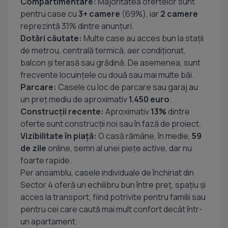
Compartimentare:
Majoritatea ofertelor sunt
pentru case cu
3+ camere
(69%), iar
2 camere
reprezintă 31% dintre anunțuri.
Dotări căutate:
Multe case au acces bun la stații
de metrou, centrală termică, aer condiționat,
balcon și terasă sau grădină. De asemenea, sunt
frecvente locuințele cu două sau mai multe băi.
Parcare:
Casele cu loc de parcare sau garaj au
un preț mediu de aproximativ
1.450 euro
.
Construcții recente:
Aproximativ
13%
dintre
oferte sunt construcții noi sau în fază de proiect.
Vizibilitate în piață:
O casă rămâne, în medie,
59
de zile
online, semn al unei piețe active, dar nu
foarte rapide.
Per ansamblu, casele individuale de închiriat din
Sector 4 oferă un echilibru bun între preț, spațiu și
acces la transport, fiind potrivite pentru familii sau
pentru cei care caută mai mult confort decât într-
un apartament.