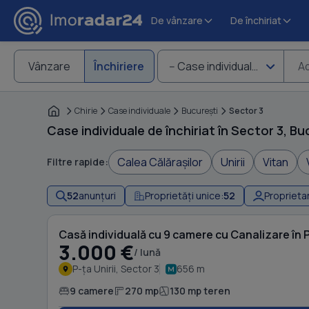
De vânzare
De închiriat
Vânzare
Închiriere
-- Case individuale
Ad
Chirie
Case individuale
Bucureşti
Sector 3
Case individuale de închiriat în Sector 3, Bu
Calea Călărașilor
Unirii
Vitan
Filtre rapide:
52
anunțuri
Proprietăți unice:
52
Proprietar
Casă individuală cu 9 camere cu Canalizare în P-
3.000 €
/ lună
P-ța Unirii, Sector 3
656 m
9 camere
270 mp
130 mp teren