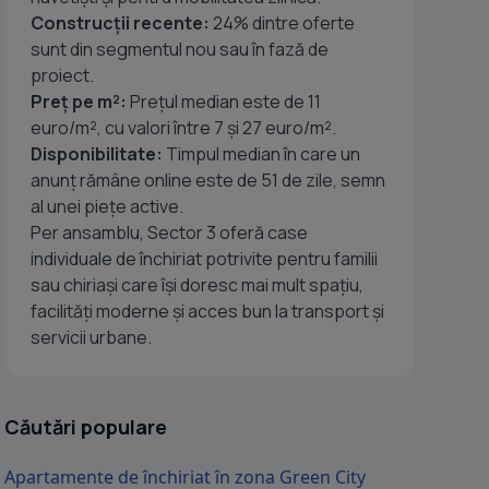
Construcții recente:
24% dintre oferte
sunt din segmentul nou sau în fază de
proiect.
Preț pe m²:
Prețul median este de 11
euro/m², cu valori între 7 și 27 euro/m².
Disponibilitate:
Timpul median în care un
anunț rămâne online este de 51 de zile, semn
al unei piețe active.
Per ansamblu, Sector 3 oferă case
individuale de închiriat potrivite pentru familii
sau chiriași care își doresc mai mult spațiu,
facilități moderne și acces bun la transport și
servicii urbane.
Căutări populare
Apartamente de închiriat în zona Green City