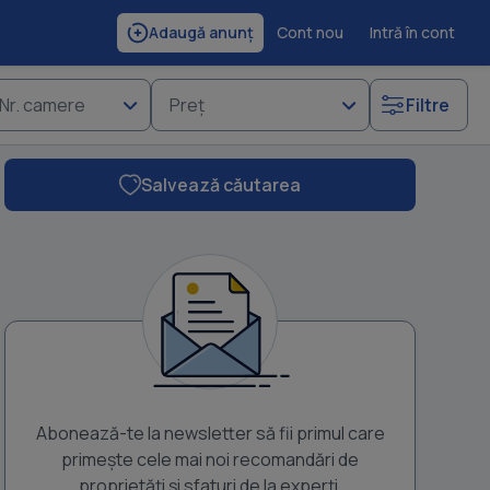
Cont nou
Intră în cont
Adaugă anunț
Nr. camere
Preț
Filtre
Salvează căutarea
Abonează-te la newsletter să fii primul care
primește cele mai noi recomandări de
proprietăți și sfaturi de la experți.