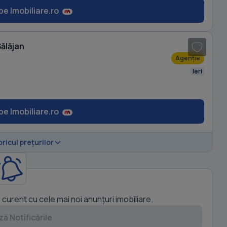
pe Imobiliare.ro
1
/ 15
Sălăjan
Agenție
Ieri
pe Imobiliare.ro
oricul prețurilor
a curent cu cele mai noi anunțuri imobiliare.
ă Notificările