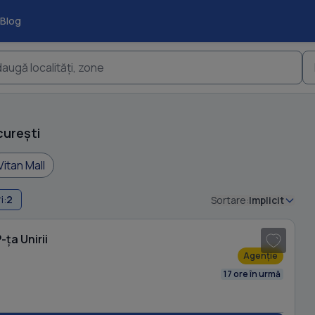
Blog
augă localități, zone
curești
Vitan Mall
i:
2
Sortare:
Implicit
1
/ 20
ța Unirii
Agenție
17 ore în urmă