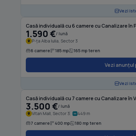
Vezi ist
Casă individuală cu 6 camere cu Canalizare în P-
1.590 €
/ lună
P-ța Alba Iulia, Sector 3
6 camere
185 mp
165 mp teren
Vezi anunțul 
Vezi ist
Casă individuală cu 7 camere cu Canalizare în V
3.500 €
/ lună
Vitan Mall, Sector 3
449 m
7 camere
400 mp
180 mp teren