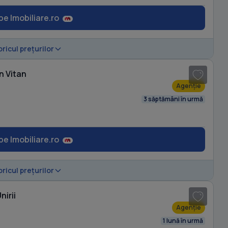
pe Imobiliare.ro
1
/ 7
oricul prețurilor
n Vitan
Agenție
3 săptămâni în urmă
pe Imobiliare.ro
1
/ 20
oricul prețurilor
nirii
Agenție
1 lună în urmă