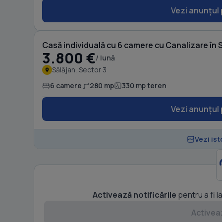
Vezi anunțul 
Casă individuală cu 6 camere cu Canalizare în 
3.800 €
/ lună
Sălăjan, Sector 3
6 camere
280 mp
330 mp teren
Vezi anunțul 
Vezi ist
Activează notificările
pentru a fi l
Activeaz