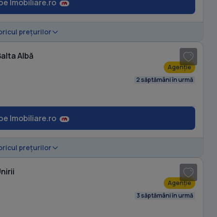
pe Imobiliare.ro
1
/ 8
oricul prețurilor
alta Albă
Agenție
2 săptămâni în urmă
pe Imobiliare.ro
1
/ 20
oricul prețurilor
irii
Agenție
3 săptămâni în urmă