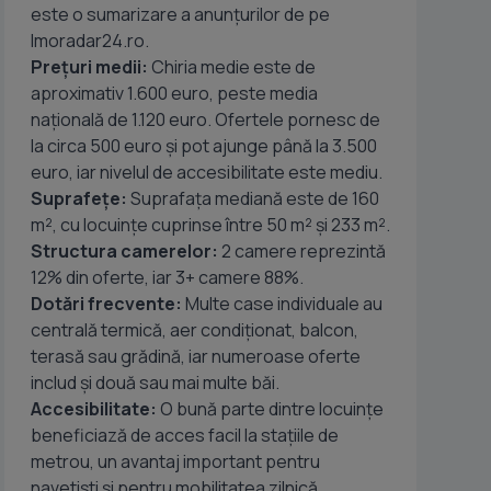
este o sumarizare a anunțurilor de pe
Imoradar24.ro.
Prețuri medii:
Chiria medie este de
aproximativ 1.600 euro, peste media
națională de 1.120 euro. Ofertele pornesc de
la circa 500 euro și pot ajunge până la 3.500
euro, iar nivelul de accesibilitate este mediu.
Suprafețe:
Suprafața mediană este de 160
m², cu locuințe cuprinse între 50 m² și 233 m².
Structura camerelor:
2 camere reprezintă
12% din oferte, iar 3+ camere 88%.
Dotări frecvente:
Multe case individuale au
centrală termică, aer condiționat, balcon,
terasă sau grădină, iar numeroase oferte
includ și două sau mai multe băi.
Accesibilitate:
O bună parte dintre locuințe
beneficiază de acces facil la stațiile de
metrou, un avantaj important pentru
navetiști și pentru mobilitatea zilnică.