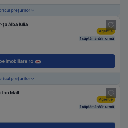
1
/ 7
oricul prețurilor
ța Alba Iulia
Agenție
1 săptămână în urmă
pe Imobiliare.ro
1
/ 11
oricul prețurilor
itan Mall
Agenție
1 săptămână în urmă