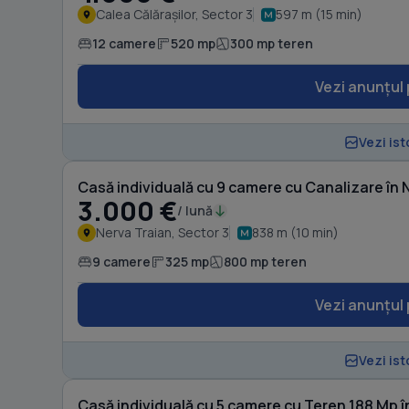
Calea Călărașilor, Sector 3
597 m (15 min)
12 camere
520 mp
300 mp teren
Vezi anunțul 
Vezi ist
Casă individuală cu 9 camere cu Canalizare în 
3.000 €
/ lună
Nerva Traian, Sector 3
838 m (10 min)
9 camere
325 mp
800 mp teren
Vezi anunțul 
Vezi ist
Casă individuală cu 5 camere cu Teren 188 Mp în