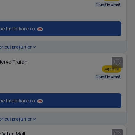
1 lună în urmă
pe Imobiliare.ro
1
/ 6
oricul prețurilor
Nerva Traian
Agenție
1 lună în urmă
pe Imobiliare.ro
1
/ 20
oricul prețurilor
 Vitan Mall