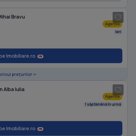
1
/ 16
Mihai Bravu
Agenție
Ieri
pe Imobiliare.ro
1
/ 15
oricul prețurilor
 Alba Iulia
Agenție
1 săptămână în urmă
pe Imobiliare.ro