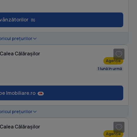
 vânzătorilor
1
/ 20
oricul prețurilor
Calea Călărașilor
Agenție
1 lună în urmă
pe Imobiliare.ro
1
/ 20
oricul prețurilor
Calea Călărașilor
Agenție