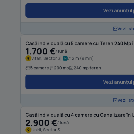
Vezi anunțul 
Vezi ist
Casă individuală cu 5 camere cu Teren 240 Mp î
1.700 €
/ lună
Vitan, Sector 3
712 m (9 min)
5 camere
200 mp
240 mp teren
Vezi anunțul 
Vezi ist
Casă individuală cu 4 camere cu Canalizare în U
2.900 €
/ lună
Unirii, Sector 3