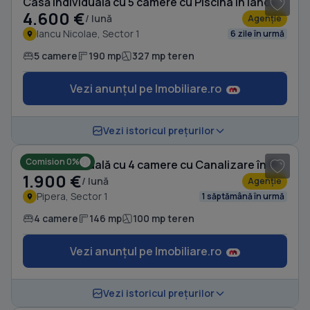
Casă individuală cu 5 camere cu Piscina în Iancu Nicolae
4.600 €
/ lună
Agenție
Iancu Nicolae, Sector 1
6 zile în urmă
5 camere
190 mp
327 mp teren
Vezi anunțul pe Imobiliare.ro
1
/ 13
Vezi istoricul prețurilor
Comision 0%
Casă individuală cu 4 camere cu Canalizare în Pipera
1.900 €
/ lună
Agenție
Pipera, Sector 1
1 săptămână în urmă
4 camere
146 mp
100 mp teren
Vezi anunțul pe Imobiliare.ro
1
/ 20
Vezi istoricul prețurilor