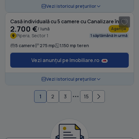
1
/ 20
Vezi istoricul prețurilor
Casă individuală cu 5 camere cu Canalizare în Pipera
2.700 €
/ lună
Agenție
Pipera, Sector 1
1 săptămână în urmă
5 camere
275 mp
1.150 mp teren
Vezi anunțul pe Imobiliare.ro
Vezi istoricul prețurilor
1
2
3
15