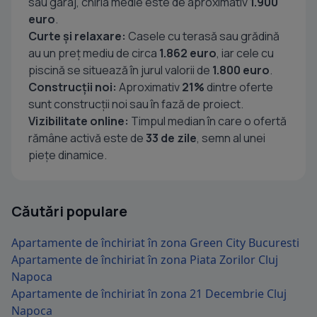
sau garaj, chiria medie este de aproximativ
1.900
euro
.
Curte și relaxare:
Casele cu terasă sau grădină
au un preț mediu de circa
1.862 euro
, iar cele cu
piscină se situează în jurul valorii de
1.800 euro
.
Construcții noi:
Aproximativ
21%
dintre oferte
sunt construcții noi sau în fază de proiect.
Vizibilitate online:
Timpul median în care o ofertă
rămâne activă este de
33 de zile
, semn al unei
piețe dinamice.
Căutări populare
Apartamente de închiriat în zona Green City Bucuresti
Apartamente de închiriat în zona Piata Zorilor Cluj
Napoca
Apartamente de închiriat în zona 21 Decembrie Cluj
Napoca