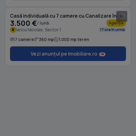
Casă individuală cu 7 camere cu Canalizare în Iancu Nicolae
3.500 €
/ lună
Agenție
Iancu Nicolae, Sector 1
17 ore în urmă
7 camere
360 mp
1.000 mp teren
Vezi anunțul pe Imobiliare.ro
1
/ 6