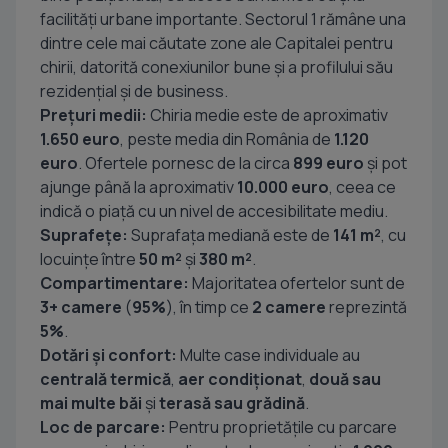
facilități urbane importante. Sectorul 1 rămâne una
dintre cele mai căutate zone ale Capitalei pentru
chirii, datorită conexiunilor bune și a profilului său
rezidențial și de business.
Prețuri medii:
Chiria medie este de aproximativ
1.650 euro
, peste media din România de
1.120
euro
. Ofertele pornesc de la circa
899 euro
și pot
ajunge până la aproximativ
10.000 euro
, ceea ce
indică o piață cu un nivel de accesibilitate mediu.
Suprafețe:
Suprafața mediană este de
141 m²
, cu
locuințe între
50 m²
și
380 m²
.
Compartimentare:
Majoritatea ofertelor sunt de
3+ camere
(
95%
), în timp ce
2 camere
reprezintă
5%
.
Dotări și confort:
Multe case individuale au
centrală termică
,
aer condiționat
,
două sau
mai multe băi
și
terasă sau grădină
.
Loc de parcare:
Pentru proprietățile cu parcare