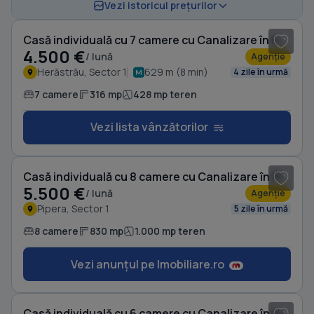
1
/ 20
Vezi istoricul prețurilor
Casă individuală cu 7 camere cu Canalizare în Herăstrău
4.500 €
/ lună
Agenție
Herăstrău, Sector 1
629 m (8 min)
4 zile în urmă
7 camere
316 mp
428 mp teren
Vezi lista vânzătorilor
1
/ 20
Casă individuală cu 8 camere cu Canalizare în Pipera
5.500 €
/ lună
Agenție
Pipera, Sector 1
5 zile în urmă
8 camere
830 mp
1.000 mp teren
Vezi anunțul pe Imobiliare.ro
1
/ 16
Casă individuală cu 6 camere cu Canalizare în Iancu Nicolae