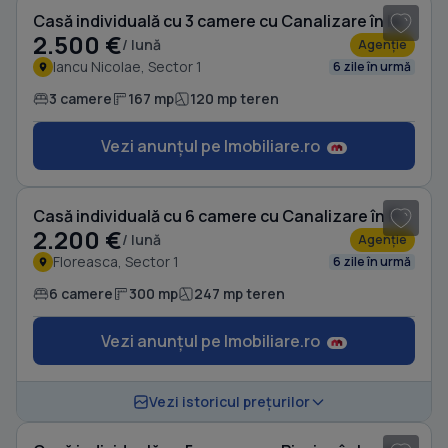
Casă individuală cu 3 camere cu Canalizare în Iancu Nicolae
2.500 €
/ lună
Agenție
Iancu Nicolae, Sector 1
6 zile în urmă
3 camere
167 mp
120 mp teren
Vezi anunțul pe Imobiliare.ro
1
/ 16
Casă individuală cu 6 camere cu Canalizare în Floreasca
2.200 €
/ lună
Agenție
Floreasca, Sector 1
6 zile în urmă
6 camere
300 mp
247 mp teren
Vezi anunțul pe Imobiliare.ro
1
/ 12
Vezi istoricul prețurilor