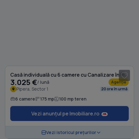
1
/ 15
Casă individuală cu 6 camere cu Canalizare în Pipera
3.025 €
/ lună
Agenție
Pipera, Sector 1
20 ore în urmă
6 camere
175 mp
100 mp teren
Vezi anunțul pe Imobiliare.ro
1
/ 20
Vezi istoricul prețurilor