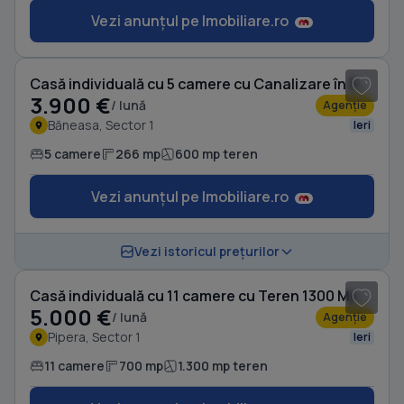
Vezi anunțul pe Imobiliare.ro
1
/ 20
Casă individuală cu 5 camere cu Canalizare în Băneasa
3.900 €
/ lună
Agenție
Băneasa, Sector 1
Ieri
5 camere
266 mp
600 mp teren
Vezi anunțul pe Imobiliare.ro
1
/ 18
Vezi istoricul prețurilor
Casă individuală cu 11 camere cu Teren 1300 Mp în Pipera
5.000 €
/ lună
Agenție
Pipera, Sector 1
Ieri
11 camere
700 mp
1.300 mp teren