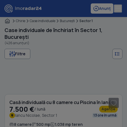
Anunț
Chirie
Case individuale
Bucureşti
Sector 1
Case individuale de închiriat în Sector 1,
București
(426 anunțuri)
Filtre
1
/ 20
Casă individuală cu 8 camere cu Piscina în Iancu Nicolae
7.500 €
/ lună
Agenție
Iancu Nicolae, Sector 1
13 ore în urmă
8 camere
500 mp
1.038 mp teren