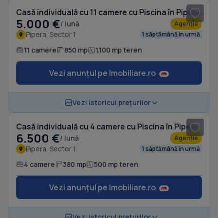
Casă individuală cu 11 camere cu Piscina în Pipera
5.000 €
/ lună
Agenție
Pipera, Sector 1
1 săptămână în urmă
11 camere
850 mp
1.100 mp teren
Vezi anunțul pe Imobiliare.ro
1
/ 14
Vezi istoricul prețurilor
Casă individuală cu 4 camere cu Piscina în Pipera
6.500 €
/ lună
Agenție
Pipera, Sector 1
1 săptămână în urmă
4 camere
380 mp
500 mp teren
Vezi anunțul pe Imobiliare.ro
1
/ 20
Vezi istoricul prețurilor