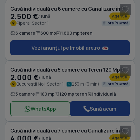
Casă individuală cu 6 camere cu Canalizare în Pipera
2.500 €
/ lună
Agenție
Pipera, Sector 1
21 ore în urmă
6 camere
600 mp
1.600 mp teren
Vezi anunțul pe Imobiliare.ro
1
/ 10
Casă individuală cu 5 camere cu Teren 120 Mp în Bucureștii Noi
2.000 €
/ lună
Agenție
Bucureștii Noi, Sector 1
233 m (3 min)
21 ore în urmă
5 camere
180 mp
120 mp teren
Individuală
WhatsApp
Sună acum
1
/ 2
Casă individuală cu 7 camere cu Canalizare în Pipera
4.000 €
/ lună
Agenție