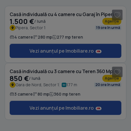
Casă individuală cu 4 camere cu Garaj în Pipera
1.500 €
/ lună
Agenție
Pipera, Sector 1
19 ore în urmă
4 camere
280 mp
277 mp teren
Vezi anunțul pe Imobiliare.ro
1
/ 10
Casă individuală cu 3 camere cu Teren 360 Mp în Gara de Nord
850 €
/ lună
Agenție
Gara de Nord, Sector 1
177 m
20 ore în urmă
3 camere
80 mp
360 mp teren
Vezi anunțul pe Imobiliare.ro