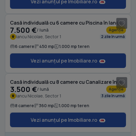
Vezi anunțul pe Imobiliare.ro
1
/ 20
Casă individuală cu 6 camere cu Piscina în Iancu Nicolae
7.500 €
/ lună
Agenție
Iancu Nicolae, Sector 1
2 zile în urmă
6 camere
450 mp
1.000 mp teren
Vezi anunțul pe Imobiliare.ro
1
/ 20
Casă individuală cu 8 camere cu Canalizare în Iancu Nicolae
3.500 €
/ lună
Agenție
Iancu Nicolae, Sector 1
3 zile în urmă
8 camere
360 mp
1.000 mp teren
Vezi anunțul pe Imobiliare.ro