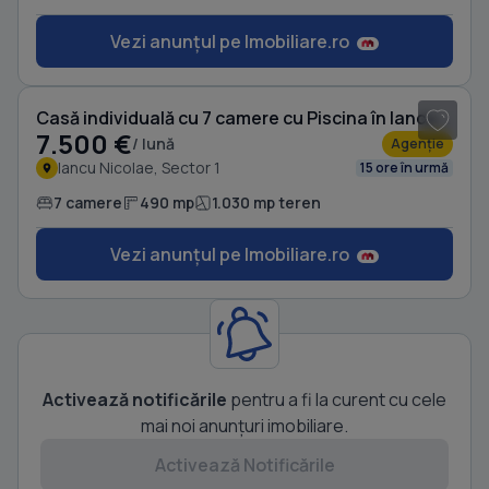
Vezi anunțul pe Imobiliare.ro
1
/ 20
Casă individuală cu 7 camere cu Piscina în Iancu Nicolae
7.500 €
/ lună
Agenție
Iancu Nicolae, Sector 1
15 ore în urmă
7 camere
490 mp
1.030 mp teren
Vezi anunțul pe Imobiliare.ro
Activează notificările
pentru a fi la curent cu cele
mai noi anunțuri imobiliare.
Activează Notificările
1
/ 20