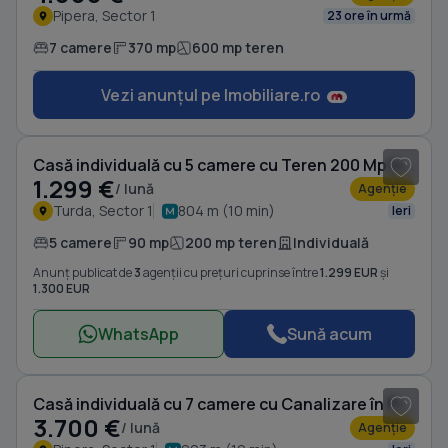
Pipera, Sector 1
23 ore în urmă
7 camere
370 mp
600 mp teren
Vezi anunțul pe Imobiliare.ro
1
/ 16
Casă individuală cu 5 camere cu Teren 200 Mp în Turda
1.299 €
/ lună
Agenție
Turda, Sector 1
804 m (10 min)
Ieri
5 camere
90 mp
200 mp teren
Individuală
Anunț publicat de
3
agenții cu prețuri cuprinse între
1.299 EUR
și
1.300 EUR
WhatsApp
Sună acum
1
/ 13
Casă individuală cu 7 camere cu Canalizare în Pipera
3.700 €
/ lună
Agenție