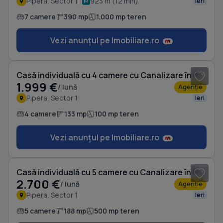
Pipera, Sector 1
923 m (12 min)
Ieri
7 camere
390 mp
1.000 mp teren
Vezi anunțul pe Imobiliare.ro
1
/ 13
Casă individuală cu 4 camere cu Canalizare în Pipera
1.999 €
/ lună
Agenție
Pipera, Sector 1
Ieri
4 camere
133 mp
100 mp teren
Vezi anunțul pe Imobiliare.ro
1
/ 14
Casă individuală cu 5 camere cu Canalizare în Pipera
2.700 €
/ lună
Agenție
Pipera, Sector 1
Ieri
5 camere
188 mp
500 mp teren