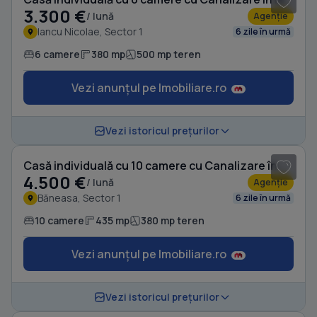
3.300 €
/ lună
Agenție
Iancu Nicolae, Sector 1
6 zile în urmă
6 camere
380 mp
500 mp teren
Vezi anunțul pe Imobiliare.ro
1
/ 19
Vezi istoricul prețurilor
Casă individuală cu 10 camere cu Canalizare în Băneasa
4.500 €
/ lună
Agenție
Băneasa, Sector 1
6 zile în urmă
10 camere
435 mp
380 mp teren
Vezi anunțul pe Imobiliare.ro
1
/ 20
Vezi istoricul prețurilor