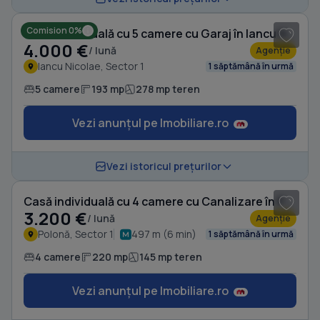
Comision 0%
Casă individuală cu 5 camere cu Garaj în Iancu Nicolae
4.000 €
/ lună
Agenție
Iancu Nicolae, Sector 1
1 săptămână în urmă
5 camere
193 mp
278 mp teren
Vezi anunțul pe Imobiliare.ro
1
/ 19
Vezi istoricul prețurilor
Casă individuală cu 4 camere cu Canalizare în Polonă
3.200 €
/ lună
Agenție
Polonă, Sector 1
497 m (6 min)
1 săptămână în urmă
4 camere
220 mp
145 mp teren
Vezi anunțul pe Imobiliare.ro