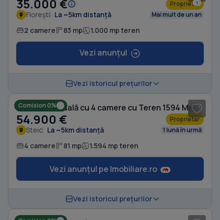
35.000 €
Proprietar
1
Florești
La ~5km distanță
Mai mult de un an
2 camere
83 mp
1.000 mp teren
Vezi anunțul
1
/ 5
Vezi istoricul prețurilor
Comision 0%
Casă individuală cu 4 camere cu Teren 1594 Mp în Steic
54.900 €
Proprietar
Steic
La ~5km distanță
1 lună în urmă
4 camere
81 mp
1.594 mp teren
Vezi anunțul pe Imobiliare.ro
1
/ 4
Vezi istoricul prețurilor