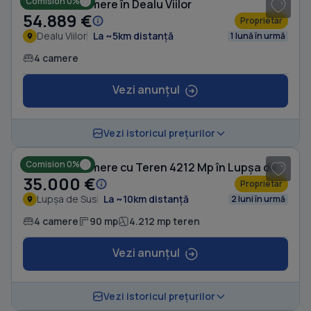
Comision 0%
Casă cu 4 camere în Dealu Viilor
54.889 €
Proprietar
Dealu Viilor
La ~5km distanță
1 lună în urmă
4 camere
Vezi anunțul
1
/ 10
Vezi istoricul prețurilor
Comision 0%
Casă cu 4 camere cu Teren 4212 Mp în Lupșa de Sus
35.000 €
Proprietar
Lupșa de Sus
La ~10km distanță
2 luni în urmă
4 camere
90 mp
4.212 mp teren
Vezi anunțul
Vezi istoricul prețurilor