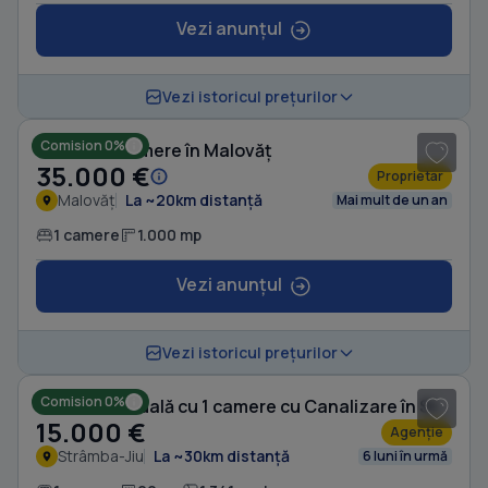
Vezi anunțul
1
/ 7
Vezi istoricul prețurilor
Comision 0%
Casă cu 1 camere în Malovăț
35.000 €
Proprietar
Malovăț
La ~20km distanță
Mai mult de un an
1 camere
1.000 mp
Vezi anunțul
1
/ 12
Vezi istoricul prețurilor
Comision 0%
Casă individuală cu 1 camere cu Canalizare în Strâmba-Jiu
15.000 €
Agenție
Strâmba-Jiu
La ~30km distanță
6 luni în urmă