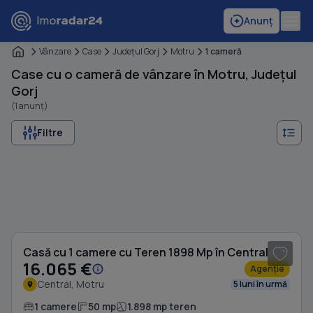
Anunț
Vânzare
Case
Judeţul Gorj
Motru
1 cameră
Case cu o cameră de vânzare în Motru, Județul
Gorj
(1 anunț)
Filtre
1
/ 5
Casă cu 1 camere cu Teren 1898 Mp în Central
16.065 €
Agenție
Central, Motru
5 luni în urmă
1 camere
50 mp
1.898 mp teren