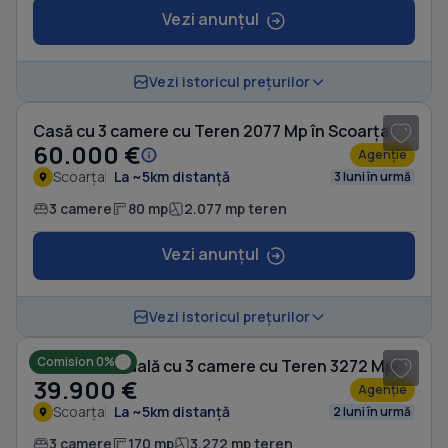
Vezi anunțul
1
/ 6
Vezi istoricul prețurilor
Casă cu 3 camere cu Teren 2077 Mp în Scoarța
60.000 €
Agenție
Scoarța
La ~5km distanță
3 luni în urmă
3 camere
80 mp
2.077 mp teren
Vezi anunțul
1
/ 10
Vezi istoricul prețurilor
Comision 0%
Casă individuală cu 3 camere cu Teren 3272 Mp în Scoarța
39.900 €
Agenție
Scoarța
La ~5km distanță
2 luni în urmă
3 camere
170 mp
3.272 mp teren