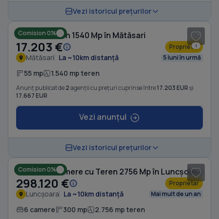
1
/ 10
Vezi istoricul prețurilor
Comision 0%
Casă cu Teren 1540 Mp în Mătăsari
17.203 €
Proprietar
1
Mătăsari
La ~10km distanță
5 luni în urmă
55 mp
1.540 mp teren
Anunț publicat de
2
agenții cu prețuri cuprinse între
17.203 EUR
și
17.667 EUR
Vezi anunțul
1
/ 5
Vezi istoricul prețurilor
Comision 0%
Casă cu 6 camere cu Teren 2756 Mp în Luncșoara
298.120 €
Proprietar
Luncșoara
La ~10km distanță
Mai mult de un an
6 camere
300 mp
2.756 mp teren