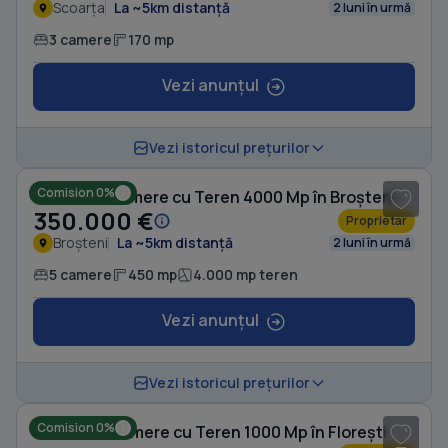
Scoarța
La ~5km distanță
2 luni în urmă
3 camere
170 mp
Vezi anunțul
1
/ 6
Vezi istoricul prețurilor
Comision 0%
Casă cu 5 camere cu Teren 4000 Mp în Broșteni
350.000 €
Proprietar
Broșteni
La ~5km distanță
2 luni în urmă
5 camere
450 mp
4.000 mp teren
Vezi anunțul
1
/ 10
Vezi istoricul prețurilor
Comision 0%
Casă cu 2 camere cu Teren 1000 Mp în Florești