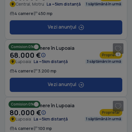
Central, Motru
La ~5km distanță
1 săptămână în urmă
4 camere
450 mp
Vezi anunțul
1
/ 8
Comision 0%
Casă cu 4 camere în Lupoaia
68.000 €
Proprietar
1
Lupoaia
La ~5km distanță
3 săptămâni în urmă
4 camere
3.200 mp
Vezi anunțul
1
/ 8
Comision 0%
Casă cu 4 camere în Lupoaia
80.000 €
Proprietar
Lupoaia
La ~5km distanță
1 săptămână în urmă
4 camere
100 mp