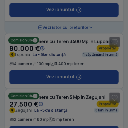
Vezi anunțul
1
/ 8
Vezi istoricul prețurilor
Comision 0%
Casă cu 4 camere cu Teren 3400 Mp în Lupoaia
80.000 €
Proprietar
Lupoaia
La ~5km distanță
1 săptămână în urmă
4 camere
100 mp
3.400 mp teren
Vezi anunțul
1
/ 10
Comision 0%
Casă cu 2 camere cu Teren 5 Mp în Zegujani
27.500 €
Proprietar
Zegujani
La ~5km distanță
8 luni în urmă
2 camere
60 mp
5 mp teren