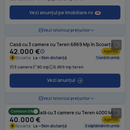
Vezi anunțul pe Imobiliare.ro
1
/ 5
Vezi istoricul prețurilor
Casă cu 3 camere cu Teren 6869 Mp în Scoarța
42.000 €
Agenție
Scoarța
La ~5km distanță
1 lună în urmă
3 camere
80 mp
6.869 mp teren
Vezi anunțul
1
/ 10
Vezi istoricul prețurilor
Comision 0%
Casă individuală cu 3 camere cu Teren 4000 Mp în Scoarța
40.000 €
Agenție
Scoarța
La ~5km distanță
2 săptămâni în urmă