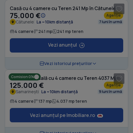
Casă cu 4 camere cu Teren 241 Mp în Cătunele
75.000 €
Agenție
Cătunele
La ~10km distanță
7 luni în urmă
4 camere
241 mp
241 mp teren
Vezi anunțul
1
/ 20
Vezi istoricul prețurilor
Comision 0%
Casă individuală cu 4 camere cu Teren 4037 Mp în Samarinești
125.000 €
Agenție
Samarinești
La ~10km distanță
9 luni în urmă
4 camere
137 mp
4.037 mp teren
Vezi anunțul pe Imobiliare.ro
1
/ 10