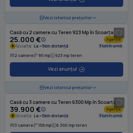
1
/ 5
Vezi istoricul prețurilor
Casă cu 2 camere cu Teren 923 Mp în Scoarța
25.000 €
Agenție
Scoarța
La ~5km distanță
3 luni în urmă
2 camere
95 mp
923 mp teren
Vezi anunțul
1
/ 5
Vezi istoricul prețurilor
Casă cu 3 camere cu Teren 6300 Mp în Scoarța
39.900 €
Agenție
Scoarța
La ~5km distanță
3 luni în urmă
3 camere
158 mp
6.300 mp teren