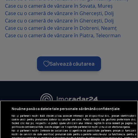
Case cu o cameră de vânzare în Sovata, Mureș
Case cu o cameră de vânzare în Ghercești, Dolj
Case cu o cameră de vânzare în Ghercești, Dolj
Case cu o cameră de vânzare în Dobreni, Neamț
Case cu o cameră de vânzare în Piatra, Teleorman
Salvează căutarea
URMĂREȘTE-NE:
Nouă ne pasă ca datele tale personale să rămână confidențiale
Noi și partenerii noștri
640
stocăm și/sau accesăm informații pe dispozitivul dvs., precum identificatorii
INFORMAȚII COMPANIE
cookie unici pentru prelucrarea datelor cu caracter personal. Puteți accepta sau gestiona preferințele dvs.
făcând clic mai jos, respectiv vă puteți opune utilizării unui interes legitim în orice moment pe pagina cu
politica de confidențialitate. Aceste alegeri vor fi raportate partenerilor noștri și nu vă vor afecta navigarea.
Despre noi
Noi si partenerii nostri (retelele de socializare si agentiile de publicitate partenere, precum si furnizorii
nostri de servicii de date analitice) prelucram date pentru a permite website-ului sa functioneze, pentru a
personaliza continutul si anunturile publicitare afisate in functie de interesele si/sau profilul dvs., pentru a va