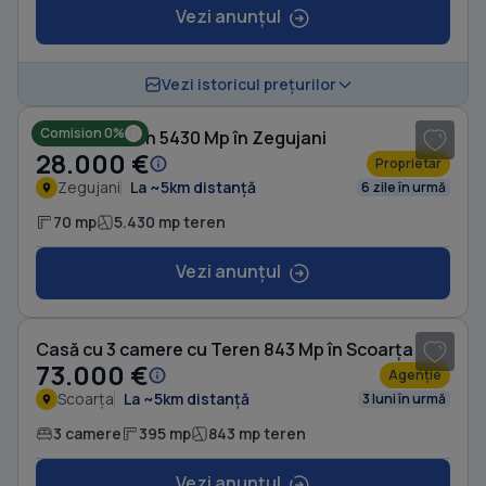
Vezi anunțul
Vezi istoricul prețurilor
Comision 0%
Casă cu Teren 5430 Mp în Zegujani
28.000 €
Proprietar
Zegujani
La ~5km distanță
6 zile în urmă
70 mp
5.430 mp teren
Vezi anunțul
1
/ 13
Casă cu 3 camere cu Teren 843 Mp în Scoarța
73.000 €
Agenție
Scoarța
La ~5km distanță
3 luni în urmă
3 camere
395 mp
843 mp teren
Vezi anunțul