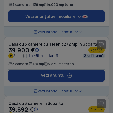
3 camere
136 mp
4.000 mp teren
Vezi anunțul pe Imobiliare.ro
1
/ 10
Vezi istoricul prețurilor
Casă cu 3 camere cu Teren 3272 Mp în Scoarța
39.900 €
Agenție
Scoarța
La ~5km distanță
2 luni în urmă
3 camere
170 mp
3.272 mp teren
Vezi anunțul
1
/ 10
Vezi istoricul prețurilor
Casă cu 3 camere în Scoarța
39.892 €
Agenție