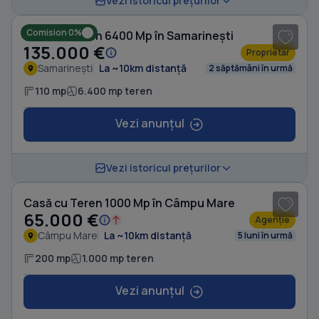
Vezi istoricul prețurilor
Comision 0%
Casă cu Teren 6400 Mp în Samarinești
135.000 €
Proprietar
Samarinești
La ~10km distanță
2 săptămâni în urmă
110 mp
6.400 mp teren
Vezi anunțul
1
/ 10
Vezi istoricul prețurilor
Casă cu Teren 1000 Mp în Câmpu Mare
65.000 €
Agenție
Câmpu Mare
La ~10km distanță
5 luni în urmă
200 mp
1.000 mp teren
Vezi anunțul