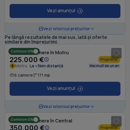
Vezi anunțul
Vezi istoricul prețurilor
Pe lângă rezultatele de mai sus, iată și oferte
1
/ 10
similare din împrejurimi.
Comision 0%
Casă cu 6 camere în Motru
225.000 €
Proprietar
Motru
La ~5km distanță
Mai mult de un an
6 camere
171 mp
Vezi anunțul
1
/ 6
Vezi istoricul prețurilor
Comision 0%
Casă cu 4 camere în Central
350.000 €
Proprietar