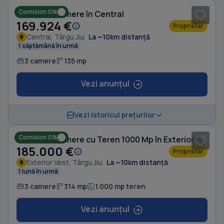
Comision 0%
Casă cu 3 camere în Central
169.924 €
Proprietar
Central, Târgu Jiu
La ~10km distanță
1 săptămână în urmă
3 camere
135 mp
Vezi anunțul
1
/ 11
Vezi istoricul prețurilor
Comision 0%
Casă cu 3 camere cu Teren 1000 Mp în Exterior Vest
185.000 €
Proprietar
Exterior Vest, Târgu Jiu
La ~10km distanță
1 lună în urmă
3 camere
314 mp
1.000 mp teren
Vezi anunțul