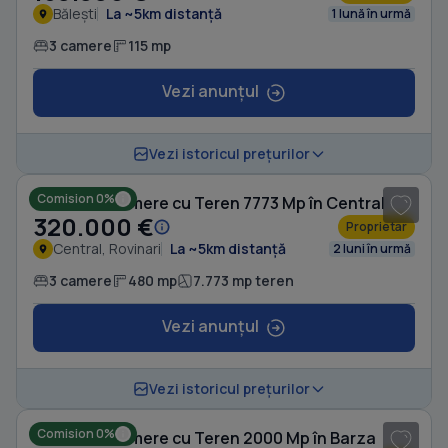
Bălești
La ~5km distanță
1 lună în urmă
3 camere
115 mp
Vezi anunțul
1
/ 5
Vezi istoricul prețurilor
Comision 0%
Casă cu 3 camere cu Teren 7773 Mp în Central
320.000 €
Proprietar
Central, Rovinari
La ~5km distanță
2 luni în urmă
3 camere
480 mp
7.773 mp teren
Vezi anunțul
Vezi istoricul prețurilor
Comision 0%
Casă cu 3 camere cu Teren 2000 Mp în Barza