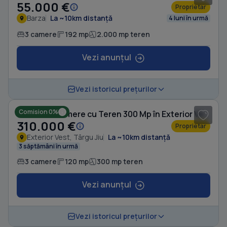
55.000 €
Proprietar
Barza
La ~10km distanță
4 luni în urmă
3 camere
192 mp
2.000 mp teren
Vezi anunțul
1
/ 3
Vezi istoricul prețurilor
Comision 0%
Casă cu 3 camere cu Teren 300 Mp în Exterior Vest
310.000 €
Proprietar
Exterior Vest, Târgu Jiu
La ~10km distanță
3 săptămâni în urmă
3 camere
120 mp
300 mp teren
Vezi anunțul
1
/ 8
Vezi istoricul prețurilor