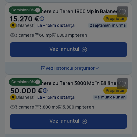
Comision 0%
Casă cu 3 camere cu Teren 1800 Mp în Bălănești
15.270 €
Proprietar
Bălănești
La ~15km distanță
2 săptămâni în urmă
3 camere
60 mp
1.800 mp teren
Vezi anunțul
1
/ 5
Vezi istoricul prețurilor
Comision 0%
Casă cu 3 camere cu Teren 3800 Mp în Bălănești
50.000 €
Proprietar
Bălănești
La ~15km distanță
Mai mult de un an
3 camere
3.800 mp
3.800 mp teren
Vezi anunțul