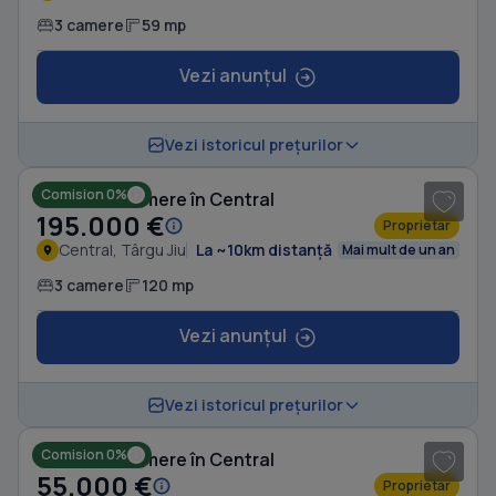
3 camere
59 mp
Vezi anunțul
1
/ 3
Vezi istoricul prețurilor
Comision 0%
Casă cu 3 camere în Central
195.000 €
Proprietar
Central, Târgu Jiu
La ~10km distanță
Mai mult de un an
3 camere
120 mp
Vezi anunțul
1
/ 10
Vezi istoricul prețurilor
Comision 0%
Casă cu 3 camere în Central
55.000 €
Proprietar