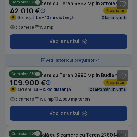
Comision 0%
Casă cu 3 camere cu Teren 6862 Mp în Stroiești
42.010 €
Proprietar
Stroiești
La ~10km distanță
9 luni în urmă
3 camere
150 mp
Vezi anunțul
1
/ 5
Vezi istoricul prețurilor
Comision 0%
Casă cu 3 camere cu Teren 2880 Mp în Budieni
109.900 €
Proprietar
Budieni
La ~15km distanță
2 săptămâni în urmă
3 camere
190 mp
2.880 mp teren
Vezi anunțul
1
/ 5
Comision 0%
Casă individuală cu 3 camere cu Teren 2760 Mp în Budieni