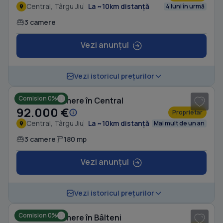
Central, Târgu Jiu
La ~10km distanță
4 luni în urmă
3 camere
Vezi anunțul
1
/ 10
Vezi istoricul prețurilor
Comision 0%
Casă cu 3 camere în Central
92.000 €
Proprietar
Central, Târgu Jiu
La ~10km distanță
Mai mult de un an
3 camere
180 mp
Vezi anunțul
1
/ 7
Vezi istoricul prețurilor
Comision 0%
Casă cu 3 camere în Bâlteni