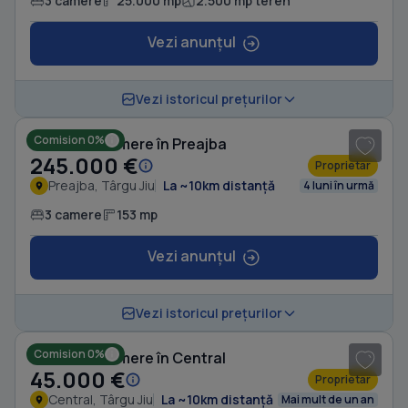
3 camere
25.000 mp
2.500 mp teren
Vezi anunțul
1
/ 12
Vezi istoricul prețurilor
Comision 0%
Casă cu 3 camere în Preajba
245.000 €
Proprietar
Preajba, Târgu Jiu
La ~10km distanță
4 luni în urmă
3 camere
153 mp
Vezi anunțul
1
/ 7
Vezi istoricul prețurilor
Comision 0%
Casă cu 3 camere în Central
45.000 €
Proprietar
Central, Târgu Jiu
La ~10km distanță
Mai mult de un an