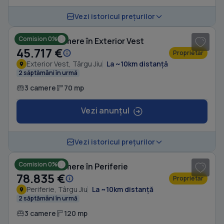
1
/ 7
Vezi istoricul prețurilor
Comision 0%
Casă cu 3 camere în Exterior Vest
45.717 €
Proprietar
Exterior Vest, Târgu Jiu
La ~10km distanță
2 săptămâni în urmă
3 camere
70 mp
Vezi anunțul
1
/ 4
Vezi istoricul prețurilor
Comision 0%
Casă cu 3 camere în Periferie
78.835 €
Proprietar
Periferie, Târgu Jiu
La ~10km distanță
2 săptămâni în urmă
3 camere
120 mp