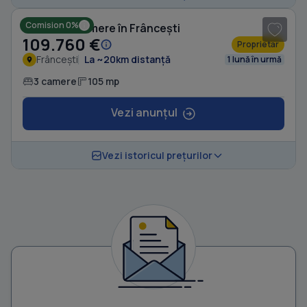
Comision 0%
Casă cu 3 camere în Frâncești
109.760 €
Proprietar
Frâncești
La ~20km distanță
1 lună în urmă
3 camere
105 mp
Vezi anunțul
Vezi istoricul prețurilor