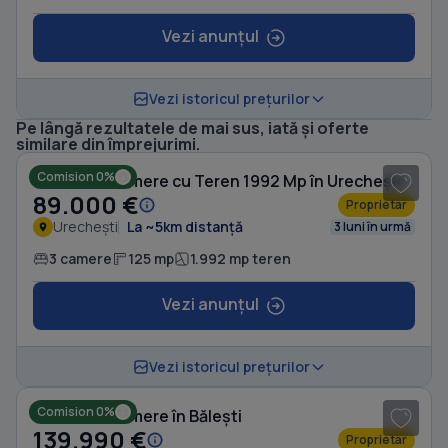
Vezi anunțul
Vezi istoricul prețurilor
Pe lângă rezultatele de mai sus, iată și oferte
1
/ 5
similare din împrejurimi.
Comision 0%
Casă cu 3 camere cu Teren 1992 Mp în Urechești
89.000 €
Proprietar
Urechești
La ~5km distanță
3 luni în urmă
3 camere
125 mp
1.992 mp teren
Vezi anunțul
1
/ 7
Vezi istoricul prețurilor
Comision 0%
Casă cu 3 camere în Bălești
139.990 €
Proprietar