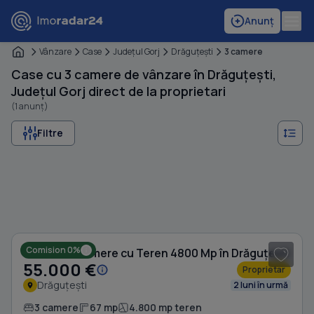
Anunț
Vânzare
Case
Judeţul Gorj
Drăguţeşti
3 camere
Case cu 3 camere de vânzare în Drăguțești,
Județul Gorj direct de la proprietari
(1 anunț)
Filtre
1
/ 8
Comision 0%
Casă cu 3 camere cu Teren 4800 Mp în Drăguțești
55.000 €
Proprietar
Drăguțești
2 luni în urmă
3 camere
67 mp
4.800 mp teren