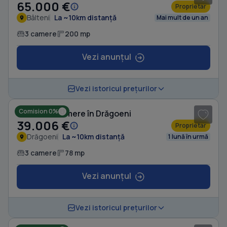
65.000 €
Proprietar
Bâlteni
La ~10km distanță
Mai mult de un an
3 camere
200 mp
Vezi anunțul
1
/ 6
Vezi istoricul prețurilor
Comision 0%
Casă cu 3 camere în Drăgoeni
39.006 €
Proprietar
Drăgoeni
La ~10km distanță
1 lună în urmă
3 camere
78 mp
Vezi anunțul
1
/ 8
Vezi istoricul prețurilor