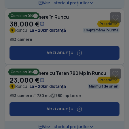
1
/ 8
Vezi istoricul prețurilor
Comision 0%
Casă cu 3 camere în Runcu
38.000 €
Proprietar
Runcu
La ~20km distanță
1 săptămână în urmă
3 camere
Vezi anunțul
1
/ 6
Comision 0%
Casă cu 3 camere cu Teren 780 Mp în Runcu
23.000 €
Proprietar
Runcu
La ~20km distanță
Mai mult de un an
3 camere
780 mp
780 mp teren
Vezi anunțul
1
/ 8
Vezi istoricul prețurilor