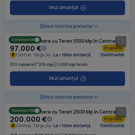
Vezi anunțul
1
/ 10
Vezi istoricul prețurilor
Comision 0%
Casă cu 3 camere cu Teren 1000 Mp în Central
97.000 €
Proprietar
Central, Târgu Jiu
La ~10km distanță
3 luni în urmă
3 camere
215 mp
1.000 mp teren
Vezi anunțul
1
/ 10
Vezi istoricul prețurilor
Comision 0%
Casă cu 3 camere cu Teren 2500 Mp în Central
200.000 €
Proprietar
Central, Târgu Jiu
La ~10km distanță
5 luni în urmă