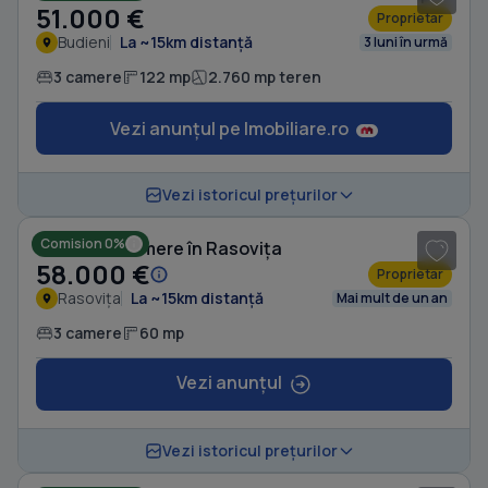
51.000 €
Proprietar
Budieni
La ~15km distanță
3 luni în urmă
3 camere
122 mp
2.760 mp teren
Vezi anunțul pe Imobiliare.ro
1
/ 3
Vezi istoricul prețurilor
Comision 0%
Casă cu 3 camere în Rasovița
58.000 €
Proprietar
Rasovița
La ~15km distanță
Mai mult de un an
3 camere
60 mp
Vezi anunțul
Vezi istoricul prețurilor