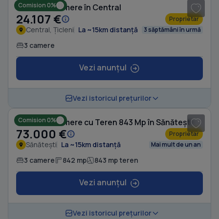
Comision 0%
Casă cu 3 camere în Central
24.107 €
Proprietar
Central, Țicleni
La ~15km distanță
3 săptămâni în urmă
3 camere
Vezi anunțul
1
/ 7
Vezi istoricul prețurilor
Comision 0%
Casă cu 3 camere cu Teren 843 Mp în Sănătești
73.000 €
Proprietar
Sănătești
La ~15km distanță
Mai mult de un an
3 camere
842 mp
843 mp teren
Vezi anunțul
1
/ 2
Vezi istoricul prețurilor