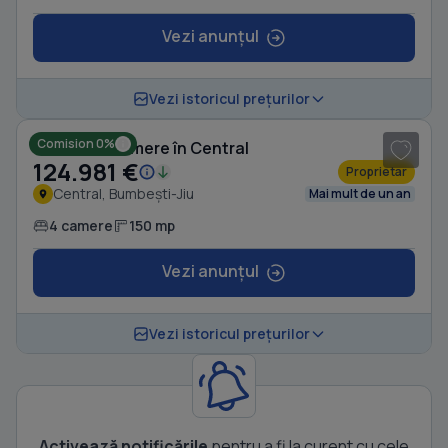
Vezi anunțul
1
/ 8
Vezi istoricul prețurilor
Comision 0%
Casă cu 4 camere în Central
124.981 €
Proprietar
Central, Bumbești-Jiu
Mai mult de un an
4 camere
150 mp
Vezi anunțul
Vezi istoricul prețurilor
Activează notificările
pentru a fi la curent cu cele