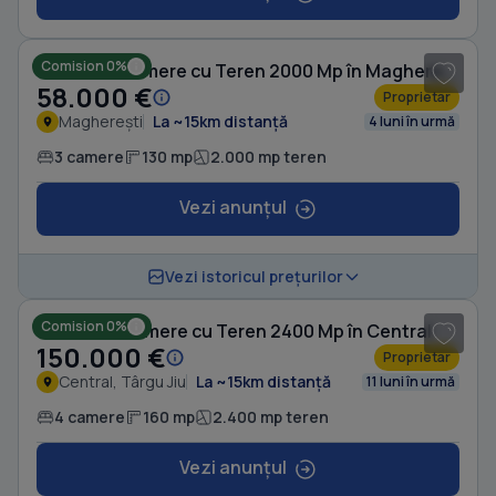
1
/ 10
Comision 0%
Casă cu 3 camere cu Teren 2000 Mp în Magherești
58.000 €
Proprietar
Magherești
La ~15km distanță
4 luni în urmă
3 camere
130 mp
2.000 mp teren
Vezi anunțul
1
/ 2
Vezi istoricul prețurilor
Comision 0%
Casă cu 4 camere cu Teren 2400 Mp în Central
150.000 €
Proprietar
Central, Târgu Jiu
La ~15km distanță
11 luni în urmă
4 camere
160 mp
2.400 mp teren
Vezi anunțul