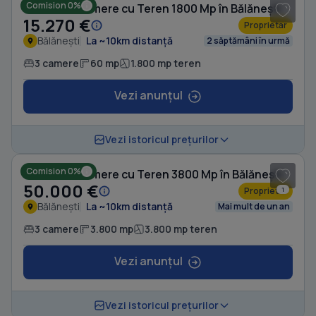
Comision 0%
Casă cu 3 camere cu Teren 1800 Mp în Bălănești
15.270 €
Proprietar
Bălănești
La ~10km distanță
2 săptămâni în urmă
3 camere
60 mp
1.800 mp teren
Vezi anunțul
1
/ 5
Vezi istoricul prețurilor
Comision 0%
Casă cu 3 camere cu Teren 3800 Mp în Bălănești
50.000 €
Proprietar
1
Bălănești
La ~10km distanță
Mai mult de un an
3 camere
3.800 mp
3.800 mp teren
Vezi anunțul
1
/ 8
Vezi istoricul prețurilor