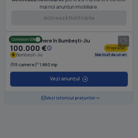
mai noi anunțuri imobiliare.
Activează Notificările
1
/ 5
Comision 0%
Casă cu 5 camere în Bumbești-Jiu
100.000 €
Proprietar
Bumbești-Jiu
Mai mult de un an
5 camere
1.860 mp
Vezi anunțul
Vezi istoricul prețurilor