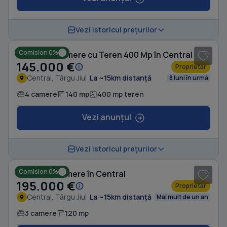
1
/ 6
Vezi istoricul prețurilor
Comision 0%
Casă cu 4 camere cu Teren 400 Mp în Central
145.000 €
Proprietar
Central, Târgu Jiu
La ~15km distanță
8 luni în urmă
4 camere
140 mp
400 mp teren
Vezi anunțul
1
/ 3
Vezi istoricul prețurilor
Comision 0%
Casă cu 3 camere în Central
195.000 €
Proprietar
Central, Târgu Jiu
La ~15km distanță
Mai mult de un an
3 camere
120 mp