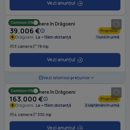
Vezi anunțul
1
/ 6
Comision 0%
Casă cu 3 camere în Drăgoeni
39.006 €
Proprietar
Drăgoeni
La ~15km distanță
1 lună în urmă
3 camere
78 mp
Vezi anunțul
1
/ 6
Vezi istoricul prețurilor
Comision 0%
Casă cu 4 camere în Drăgoeni
163.000 €
Proprietar
Drăgoeni
La ~15km distanță
2 săptămâni în urmă
4 camere
330 mp
Vezi anunțul