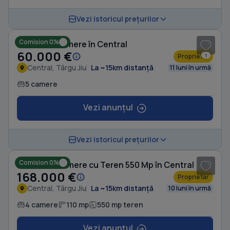
1
/ 3
Vezi istoricul prețurilor
Comision 0%
Casă cu 5 camere în Central
60.000 €
Proprietar
1
Central, Târgu Jiu
La ~15km distanță
11 luni în urmă
5 camere
Vezi anunțul
1
/ 9
Vezi istoricul prețurilor
Comision 0%
Casă cu 4 camere cu Teren 550 Mp în Central
168.000 €
Proprietar
Central, Târgu Jiu
La ~15km distanță
10 luni în urmă
4 camere
110 mp
550 mp teren
Vezi anunțul