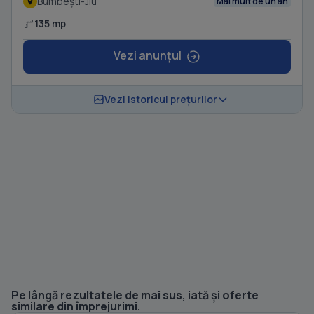
Bumbești-Jiu
Mai mult de un an
135 mp
Vezi anunțul
Vezi istoricul prețurilor
Pe lângă rezultatele de mai sus, iată și oferte
1
/ 11
similare din împrejurimi.