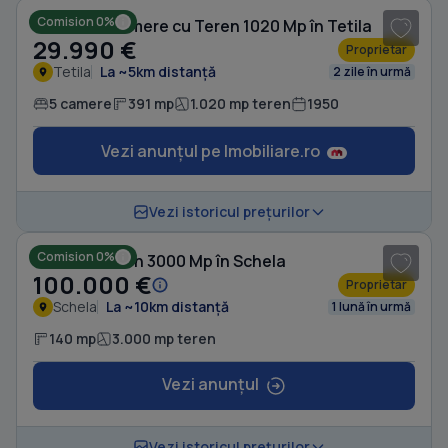
Comision 0%
Casă cu 5 camere cu Teren 1020 Mp în Tetila
29.990 €
Proprietar
Tetila
La ~5km distanță
2 zile în urmă
5 camere
391 mp
1.020 mp teren
1950
Vezi anunțul pe Imobiliare.ro
1
/ 3
Vezi istoricul prețurilor
Comision 0%
Casă cu Teren 3000 Mp în Schela
100.000 €
Proprietar
Schela
La ~10km distanță
1 lună în urmă
140 mp
3.000 mp teren
Vezi anunțul
1
/ 10
Vezi istoricul prețurilor