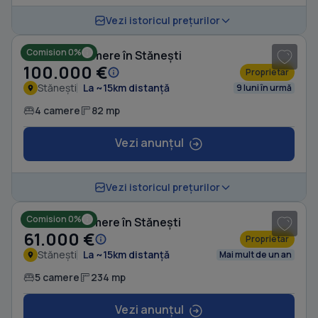
1
/ 3
Vezi istoricul prețurilor
Comision 0%
Casă cu 4 camere în Stănești
100.000 €
Proprietar
Stănești
La ~15km distanță
9 luni în urmă
4 camere
82 mp
Vezi anunțul
1
/ 10
Vezi istoricul prețurilor
Comision 0%
Casă cu 5 camere în Stănești
61.000 €
Proprietar
Stănești
La ~15km distanță
Mai mult de un an
5 camere
234 mp
Vezi anunțul