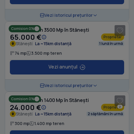
1
/ 5
Vezi istoricul prețurilor
Comision 0%
Casă cu Teren 3500 Mp în Stănești
65.000 €
Proprietar
Stănești
La ~15km distanță
1 lună în urmă
74 mp
3.500 mp teren
Vezi anunțul
Vezi istoricul prețurilor
Comision 0%
Casă cu Teren 1400 Mp în Stănești
24.000 €
Proprietar
2
Stănești
La ~15km distanță
2 săptămâni în urmă
300 mp
1.400 mp teren