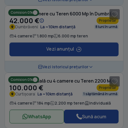
Comision 0%
Casă cu 4 camere cu Teren 6000 Mp în Dumbrăveni
42.000 €
Proprietar
Dumbrăveni
La ~10km distanță
8 luni în urmă
4 camere
1.800 mp
6.000 mp teren
Vezi anunțul
1
/ 16
Vezi istoricul prețurilor
Comision 0%
Casă individuală cu 4 camere cu Teren 2200 Mp în Curtișoara
100.000 €
Proprietar
Curtișoara
La ~10km distanță
1 săptămână în urmă
4 camere
184 mp
2.200 mp teren
Individuală
WhatsApp
Sună acum
1
/ 10