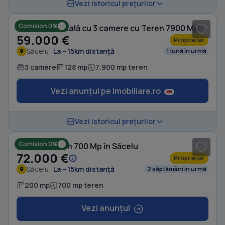
1
/ 7
Vezi istoricul prețurilor
Comision 0%
Casă individuală cu 3 camere cu Teren 7900 Mp în Săcelu
59.000 €
Proprietar
Săcelu
La ~15km distanță
1 lună în urmă
3 camere
128 mp
7.900 mp teren
Vezi anunțul pe Imobiliare.ro
1
/ 4
Vezi istoricul prețurilor
Comision 0%
Casă cu Teren 700 Mp în Săcelu
72.000 €
Proprietar
Săcelu
La ~15km distanță
2 săptămâni în urmă
200 mp
700 mp teren
Vezi anunțul