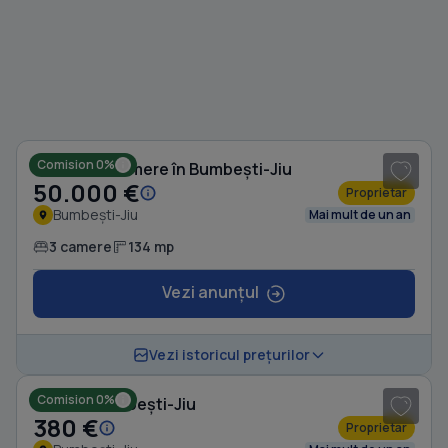
1
/ 8
Comision 0%
Casă cu 3 camere în Bumbești-Jiu
50.000 €
Proprietar
Bumbești-Jiu
Mai mult de un an
3 camere
134 mp
Vezi anunțul
1
/ 3
Vezi istoricul prețurilor
Comision 0%
Casă în Bumbești-Jiu
380 €
Proprietar