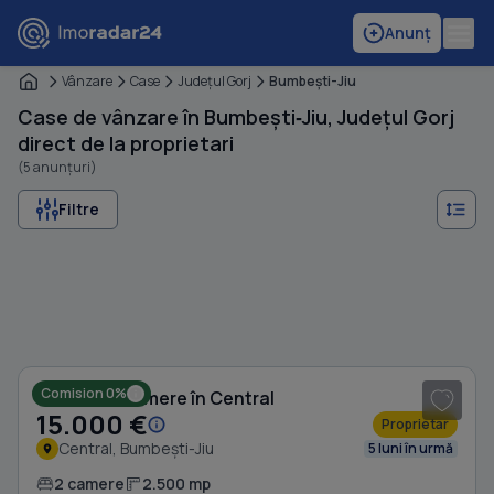
Anunț
Vânzare
Case
Judeţul Gorj
Bumbeşti-Jiu
Case de vânzare în Bumbești‑Jiu, Județul Gorj
direct de la proprietari
(5 anunțuri)
Filtre
1
/ 5
Comision 0%
Casă cu 2 camere în Central
15.000 €
Proprietar
Central, Bumbești-Jiu
5 luni în urmă
2 camere
2.500 mp