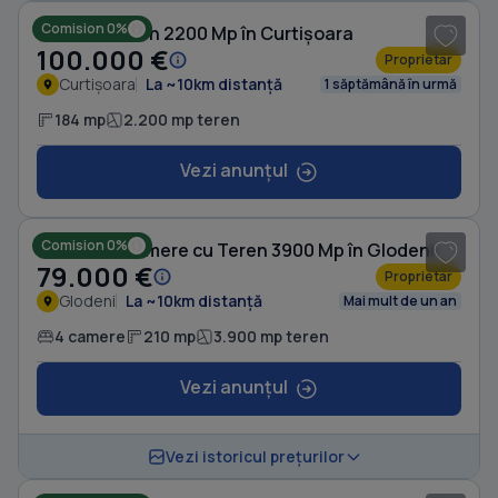
Comision 0%
Casă cu Teren 2200 Mp în Curtișoara
100.000 €
Proprietar
Curtișoara
La ~10km distanță
1 săptămână în urmă
184 mp
2.200 mp teren
Vezi anunțul
1
/ 10
Comision 0%
Casă cu 4 camere cu Teren 3900 Mp în Glodeni
79.000 €
Proprietar
Glodeni
La ~10km distanță
Mai mult de un an
4 camere
210 mp
3.900 mp teren
Vezi anunțul
1
/ 2
Vezi istoricul prețurilor