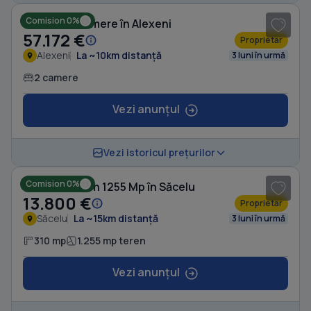
Comision 0%
Casă cu 2 camere în Alexeni
57.172 €
Proprietar
Alexeni
La ~10km distanță
3 luni în urmă
2 camere
Vezi anunțul
1
/ 10
Vezi istoricul prețurilor
Comision 0%
Casă cu Teren 1255 Mp în Săcelu
13.800 €
Proprietar
Săcelu
La ~15km distanță
3 luni în urmă
310 mp
1.255 mp teren
Vezi anunțul