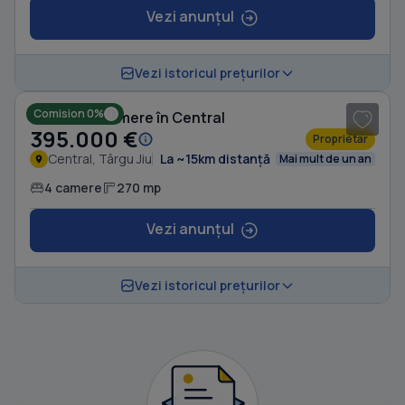
Vezi anunțul
1
/ 8
Vezi istoricul prețurilor
Comision 0%
Casă cu 4 camere în Central
395.000 €
Proprietar
Central, Târgu Jiu
La ~15km distanță
Mai mult de un an
4 camere
270 mp
Vezi anunțul
Vezi istoricul prețurilor