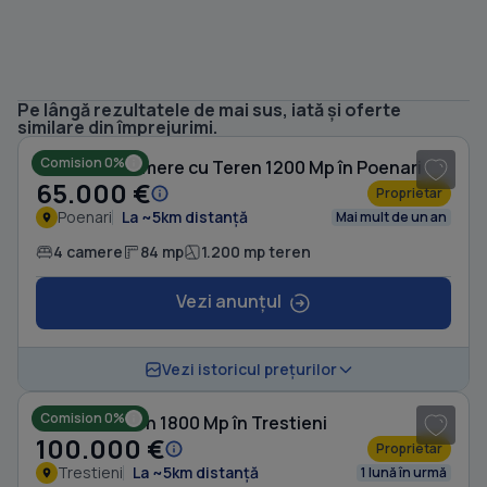
Pe lângă rezultatele de mai sus, iată și oferte
1
/ 7
similare din împrejurimi.
Comision 0%
Casă cu 4 camere cu Teren 1200 Mp în Poenari
65.000 €
Proprietar
Poenari
La ~5km distanță
Mai mult de un an
4 camere
84 mp
1.200 mp teren
Vezi anunțul
Vezi istoricul prețurilor
Comision 0%
Casă cu Teren 1800 Mp în Trestieni
100.000 €
Proprietar
Trestieni
La ~5km distanță
1 lună în urmă