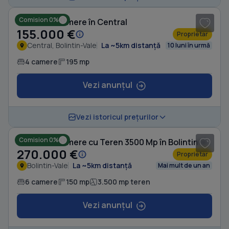
Comision 0%
Casă cu 4 camere în Central
155.000 €
Proprietar
Central, Bolintin-Vale
La ~5km distanță
10 luni în urmă
4 camere
195 mp
Vezi anunțul
1
/ 3
Vezi istoricul prețurilor
Comision 0%
Casă cu 6 camere cu Teren 3500 Mp în Bolintin-Vale
270.000 €
Proprietar
Bolintin-Vale
La ~5km distanță
Mai mult de un an
6 camere
150 mp
3.500 mp teren
Vezi anunțul