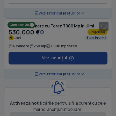
1
/ 14
Vezi istoricul prețurilor
Comision 0%
Casă cu 4 camere cu Teren 7000 Mp în Ulmi
530.000 €
Proprietar
Ulmi
3 luni în urmă
4 camere
250 mp
7.000 mp teren
Vezi anunțul
Vezi istoricul prețurilor
Activează notificările
pentru a fi la curent cu cele
mai noi anunțuri imobiliare.