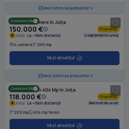
1
/ 16
Vezi istoricul prețurilor
Comision 0%
Casă cu 4 camere în Joița
150.000 €
Proprietar
Joița
La ~5km distanță
4 săptămâni în urmă
4 camere
200 mp
Vezi anunțul
1
/ 10
Vezi istoricul prețurilor
Comision 0%
Casă cu Teren 404 Mp în Joița
118.000 €
Proprietar
Joița
La ~5km distanță
Mai mult de un an
202 mp
404 mp teren
Vezi anunțul