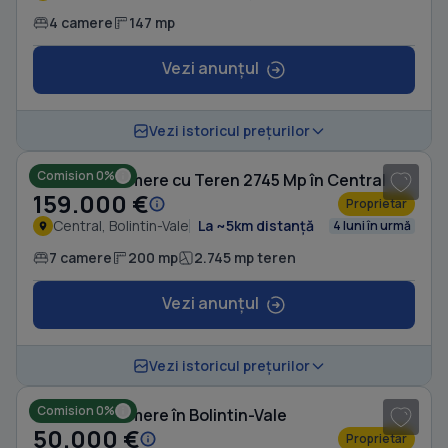
4 camere
147 mp
Vezi anunțul
1
/ 15
Vezi istoricul prețurilor
Comision 0%
Casă cu 7 camere cu Teren 2745 Mp în Central
159.000 €
Proprietar
Central, Bolintin-Vale
La ~5km distanță
4 luni în urmă
7 camere
200 mp
2.745 mp teren
Vezi anunțul
1
/ 9
Vezi istoricul prețurilor
Comision 0%
Casă cu 3 camere în Bolintin-Vale
50.000 €
Proprietar