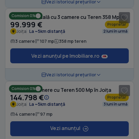
1
/ 12
Vezi istoricul prețurilor
Comision 0%
Casă individuală cu 3 camere cu Teren 358 Mp în Joița
99.999 €
Proprietar
Joița
La ~5km distanță
2 luni în urmă
3 camere
107 mp
358 mp teren
Vezi anunțul pe Imobiliare.ro
1
/ 8
Vezi istoricul prețurilor
Comision 0%
Casă cu 4 camere cu Teren 500 Mp în Joița
144.798 €
Proprietar
Joița
La ~5km distanță
3 luni în urmă
4 camere
97 mp
Vezi anunțul