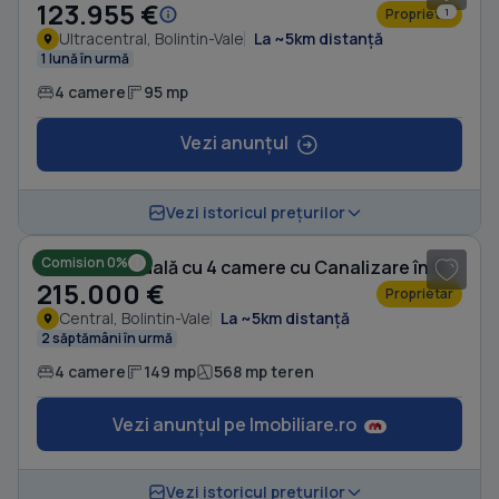
123.955 €
Proprietar
1
Ultracentral, Bolintin-Vale
La ~5km distanță
1 lună în urmă
4 camere
95 mp
Vezi anunțul
1
/ 6
Vezi istoricul prețurilor
Comision 0%
Casă individuală cu 4 camere cu Canalizare în Central
215.000 €
Proprietar
Central, Bolintin-Vale
La ~5km distanță
2 săptămâni în urmă
4 camere
149 mp
568 mp teren
Vezi anunțul pe Imobiliare.ro
1
/ 7
Vezi istoricul prețurilor