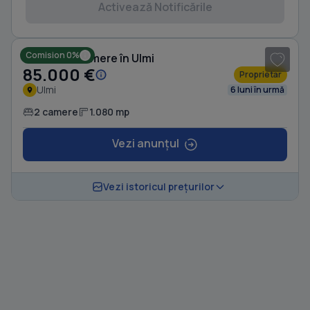
Activează Notificările
1
/ 5
Comision 0%
Casă cu 2 camere în Ulmi
85.000 €
Proprietar
Ulmi
6 luni în urmă
2 camere
1.080 mp
Vezi anunțul
Vezi istoricul prețurilor