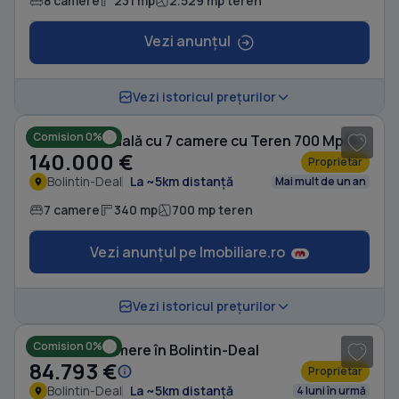
8 camere
231 mp
2.529 mp teren
Vezi anunțul
1
/ 5
Vezi istoricul prețurilor
Comision 0%
Casă individuală cu 7 camere cu Teren 700 Mp în Bolintin-Deal
140.000 €
Proprietar
Bolintin-Deal
La ~5km distanță
Mai mult de un an
7 camere
340 mp
700 mp teren
Vezi anunțul pe Imobiliare.ro
1
/ 8
Vezi istoricul prețurilor
Comision 0%
Casă cu 4 camere în Bolintin-Deal
84.793 €
Proprietar
Bolintin-Deal
La ~5km distanță
4 luni în urmă