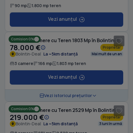
90 mp
1.800 mp teren
Vezi anunțul
1
/ 8
Comision 0%
Casă cu 3 camere cu Teren 1803 Mp în Bolintin-Deal
78.000 €
Proprietar
Bolintin-Deal
La ~5km distanță
Mai mult de un an
3 camere
166 mp
1.803 mp teren
Vezi anunțul
1
/ 20
Vezi istoricul prețurilor
Comision 0%
Casă cu 8 camere cu Teren 2529 Mp în Bolintin-Deal
219.000 €
Proprietar
Bolintin-Deal
La ~5km distanță
3 luni în urmă