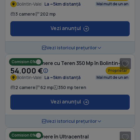
Bolintin-Vale
La ~5km distanță
Mai mult de un an
3 camere
202 mp
Vezi anunțul
1
/ 10
Vezi istoricul prețurilor
Comision 0%
Casă cu 2 camere cu Teren 350 Mp în Bolintin-Vale
54.000 €
Proprietar
Bolintin-Vale
La ~5km distanță
Mai mult de un an
2 camere
62 mp
350 mp teren
Vezi anunțul
1
/ 7
Vezi istoricul prețurilor
Comision 0%
Casă cu 4 camere în Ultracentral