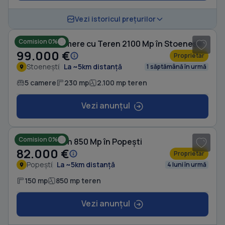
1
/ 18
Vezi istoricul prețurilor
Comision 0%
Casă cu 5 camere cu Teren 2100 Mp în Stoenești
99.000 €
Proprietar
Stoenești
La ~5km distanță
1 săptămână în urmă
5 camere
230 mp
2.100 mp teren
Vezi anunțul
1
/ 10
Comision 0%
Casă cu Teren 850 Mp în Popești
82.000 €
Proprietar
Popești
La ~5km distanță
4 luni în urmă
150 mp
850 mp teren
Vezi anunțul