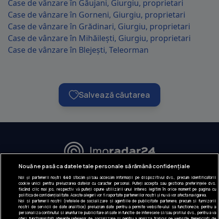
Case de vânzare în Găujani, Giurgiu, proprietari
Case de vânzare în Gorneni, Giurgiu, proprietari
Case de vânzare în Grădinari, Giurgiu, proprietari
Case de vânzare în Mihăilești, Giurgiu, proprietari
Case de vânzare în Blejești, Teleorman
Salvează căutarea
URMĂREȘTE-NE:
Nouă ne pasă ca datele tale personale să rămână confidențiale
Noi și partenerii noștri
640
stocăm și/sau accesăm informații pe dispozitivul dvs., precum identificatorii
INFORMAȚII COMPANIE
cookie unici pentru prelucrarea datelor cu caracter personal. Puteți accepta sau gestiona preferințele dvs.
făcând clic mai jos, respectiv vă puteți opune utilizării unui interes legitim în orice moment pe pagina cu
politica de confidențialitate. Aceste alegeri vor fi raportate partenerilor noștri și nu vă vor afecta navigarea.
Despre noi
Noi si partenerii nostri (retelele de socializare si agentiile de publicitate partenere, precum si furnizorii
nostri de servicii de date analitice) prelucram date pentru a permite website-ului sa functioneze, pentru a
Gestionați preferințele
personaliza continutul si anunturile publicitare afisate in functie de interesele si/sau profilul dvs., pentru a va
oferi functionalitati aferente retelelor de socializare si pentru a analiza traficul pe website. Beneficiati de