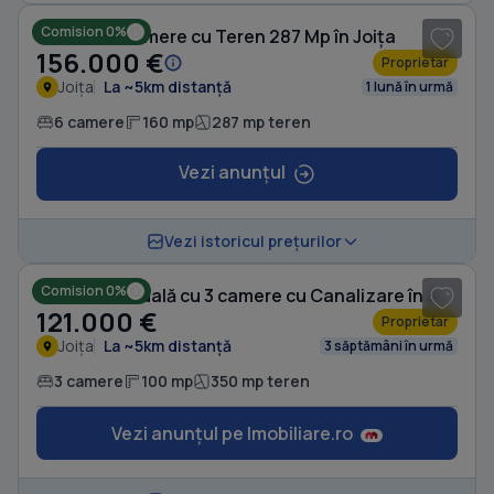
Comision 0%
Casă cu 6 camere cu Teren 287 Mp în Joița
156.000 €
Proprietar
Joița
La ~5km distanță
1 lună în urmă
6 camere
160 mp
287 mp teren
Vezi anunțul
1
/ 5
Vezi istoricul prețurilor
Comision 0%
Casă individuală cu 3 camere cu Canalizare în Joița
121.000 €
Proprietar
Joița
La ~5km distanță
3 săptămâni în urmă
3 camere
100 mp
350 mp teren
Vezi anunțul pe Imobiliare.ro