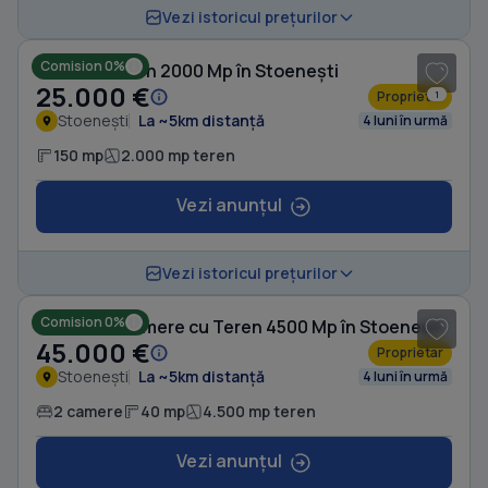
1
/ 5
Vezi istoricul prețurilor
Comision 0%
Casă cu Teren 2000 Mp în Stoenești
25.000 €
Proprietar
1
Stoenești
La ~5km distanță
4 luni în urmă
150 mp
2.000 mp teren
Vezi anunțul
1
/ 8
Vezi istoricul prețurilor
Comision 0%
Casă cu 2 camere cu Teren 4500 Mp în Stoenești
45.000 €
Proprietar
Stoenești
La ~5km distanță
4 luni în urmă
2 camere
40 mp
4.500 mp teren
Vezi anunțul