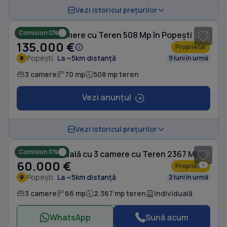
1
/ 20
Vezi istoricul prețurilor
Comision 0%
Casă cu 3 camere cu Teren 508 Mp în Popești
135.000 €
Proprietar
Popești
La ~5km distanță
9 luni în urmă
3 camere
70 mp
508 mp teren
Vezi anunțul
1
/ 4
Vezi istoricul prețurilor
Comision 0%
Casă individuală cu 3 camere cu Teren 2367 Mp în Popești
60.000 €
Proprietar
1
Popești
La ~5km distanță
2 luni în urmă
3 camere
66 mp
2.367 mp teren
Individuală
WhatsApp
Sună acum
1
/ 11