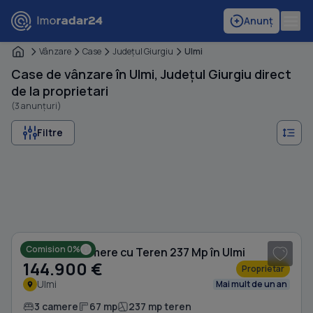
Anunț
Vânzare
Case
Judeţul Giurgiu
Ulmi
Case de vânzare în Ulmi, Județul Giurgiu direct
de la proprietari
(3 anunțuri)
Filtre
1
/ 9
Comision 0%
Casă cu 3 camere cu Teren 237 Mp în Ulmi
144.900 €
Proprietar
Ulmi
Mai mult de un an
3 camere
67 mp
237 mp teren