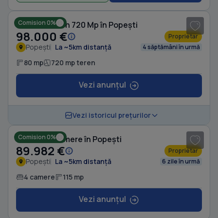
Comision 0%
Casă cu Teren 720 Mp în Popești
98.000 €
Proprietar
Popești
La ~5km distanță
4 săptămâni în urmă
80 mp
720 mp teren
Vezi anunțul
1
/ 3
Vezi istoricul prețurilor
Comision 0%
Casă cu 4 camere în Popești
89.982 €
Proprietar
Popești
La ~5km distanță
6 zile în urmă
4 camere
115 mp
Vezi anunțul
1
/ 18