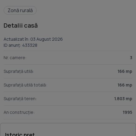
Zonă rurală
Detalii casă
Actualizat în: 03 August 2026
ID anunț: 433328
Nr. camere:
3
Suprafață utilă:
166 mp
Suprafață utilă totală:
166 mp
Suprafață teren:
1.803 mp
An construcție:
1995
Istoric preț