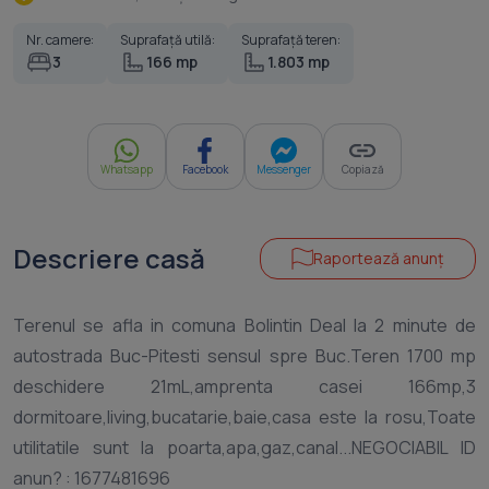
Nr. camere:
Suprafață utilă:
Suprafață teren:
3
166 mp
1.803 mp
Whatsapp
Facebook
Messenger
Copiază
Descriere casă
Raportează anunț
Terenul se afla in comuna Bolintin Deal la 2 minute de
autostrada Buc-Pitesti sensul spre Buc.Teren 1700 mp
deschidere 21mL,amprenta casei 166mp,3
dormitoare,living,bucatarie,baie,casa este la rosu,Toate
utilitatile sunt la poarta,apa,gaz,canal...NEGOCIABIL ID