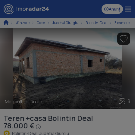
Anunț
Vânzare
Case
Județul Giurgiu
Bolintin-Deal
3 camere
8
Mai mult de un an
Teren +casa Bolintin Deal
78.000 €
Bolintin-Deal, Judeţul Giurgiu