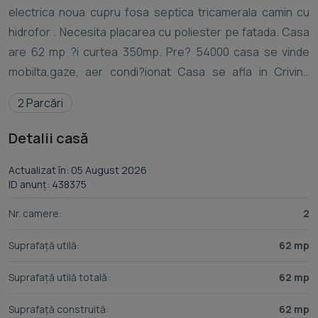
electrica noua cupru fosa septica tricamerala camin cu
hidrofor . Necesita placarea cu poliester pe fatada. Casa
are 62 mp ?i curtea 350mp. Pre? 54000 casa se vinde
mobilta,gaze, aer condi?ionat Casa se afla in Crivina
strada principala 133. Ora? Bolintin Vale. Urgent ID anun? :
2 Parcări
Detalii casă
Actualizat în: 05 August 2026
ID anunț: 438375
Nr. camere:
2
Suprafață utilă:
62 mp
Suprafață utilă totală:
62 mp
Suprafață construită:
62 mp