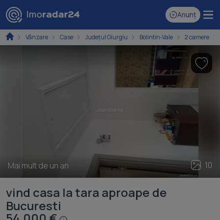
Anunț
Vânzare
Case
Județul Giurgiu
Bolintin-Vale
2 camere
10
Mai mult de un an
vind casa la tara aproape de
Bucuresti
54.000 €