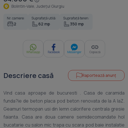
Bolintin-Vale, Judeţul Giurgiu
Nr. camere:
Suprafață utilă:
Suprafață teren:
2
62 mp
350 mp
Whatsapp
Facebook
Messenger
Copiază
Descriere casă
Raportează anunț
Vind casa aproape de bucuresti . Casa de caramida
funda?ie de beton placa pod beton renovata de la A laZ.
Geamuri termopan usi din lemn calorifere centrala gresie
faianta. Casa are doua camere semidecomandate hol
bucatarie cu salon mic trapa cu scara pod baie instalatie