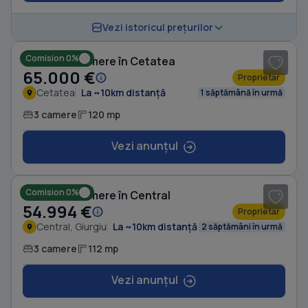
1
/ 3
Vezi istoricul prețurilor
Comision 0%
Casă cu 3 camere în Cetatea
65.000 €
Proprietar
Cetatea
La ~10km distanță
1 săptămână în urmă
3 camere
120 mp
Vezi anunțul
1
/ 8
Comision 0%
Casă cu 3 camere în Central
54.994 €
Proprietar
Central, Giurgiu
La ~10km distanță
2 săptămâni în urmă
3 camere
112 mp
Vezi anunțul