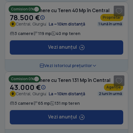
Comision 0%
Casă cu 3 camere cu Teren 40 Mp în Central
78.500 €
Proprietar
Central, Giurgiu
La ~10km distanță
1 lună în urmă
3 camere
119 mp
40 mp teren
Vezi anunțul
1
/ 7
Vezi istoricul prețurilor
Comision 0%
Casă cu 3 camere cu Teren 131 Mp în Central
43.000 €
Agenție
Central, Giurgiu
La ~10km distanță
2 luni în urmă
3 camere
65 mp
131 mp teren
Vezi anunțul