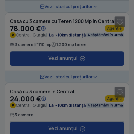
1
/ 12
Vezi istoricul prețurilor
Casă cu 3 camere cu Teren 1200 Mp în Central
78.000 €
Agenție
Central, Giurgiu
La ~10km distanță
4 săptămâni în urmă
3 camere
110 mp
1.200 mp teren
Vezi anunțul
1
/ 4
Vezi istoricul prețurilor
Casă cu 3 camere în Central
24.000 €
Agenție
Central, Giurgiu
La ~10km distanță
4 săptămâni în urmă
3 camere
Vezi anunțul