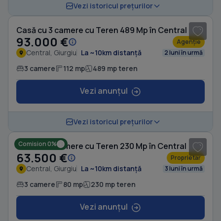
1
/ 5
Vezi istoricul prețurilor
Casă cu 3 camere cu Teren 489 Mp în Central
93.000 €
Agenție
Central, Giurgiu
La ~10km distanță
2 luni în urmă
3 camere
112 mp
489 mp teren
Vezi anunțul
1
/ 9
Vezi istoricul prețurilor
Comision 0%
Casă cu 3 camere cu Teren 230 Mp în Central
63.500 €
Proprietar
Central, Giurgiu
La ~10km distanță
3 luni în urmă
3 camere
80 mp
230 mp teren
Vezi anunțul