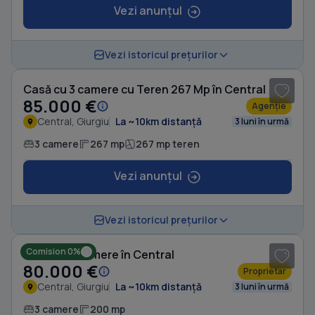
Vezi anunțul
1
/ 8
Vezi istoricul prețurilor
Casă cu 3 camere cu Teren 267 Mp în Central
85.000 €
Agenție
Central, Giurgiu
La ~10km distanță
3 luni în urmă
3 camere
267 mp
267 mp teren
Vezi anunțul
1
/ 6
Vezi istoricul prețurilor
Comision 0%
Casă cu 3 camere în Central
80.000 €
Proprietar
Central, Giurgiu
La ~10km distanță
3 luni în urmă
3 camere
200 mp