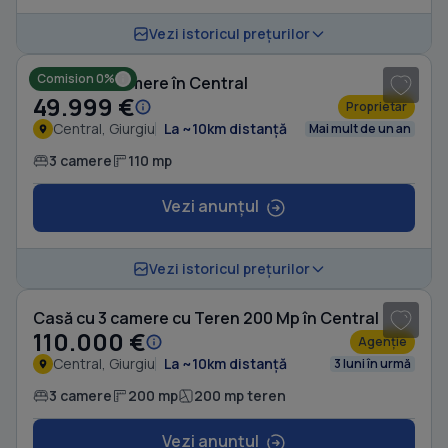
1
/ 8
Vezi istoricul prețurilor
Comision 0%
Casă cu 3 camere în Central
49.999 €
Proprietar
Central, Giurgiu
La ~10km distanță
Mai mult de un an
3 camere
110 mp
Vezi anunțul
1
/ 6
Vezi istoricul prețurilor
Casă cu 3 camere cu Teren 200 Mp în Central
110.000 €
Agenție
Central, Giurgiu
La ~10km distanță
3 luni în urmă
3 camere
200 mp
200 mp teren
Vezi anunțul