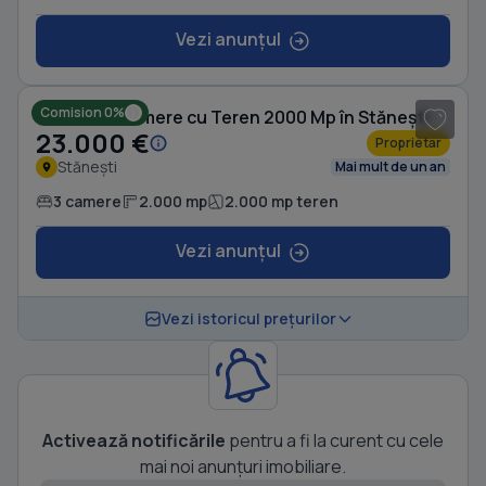
Vezi anunțul
1
/ 10
Comision 0%
Casă cu 3 camere cu Teren 2000 Mp în Stănești
23.000 €
Proprietar
Stănești
Mai mult de un an
3 camere
2.000 mp
2.000 mp teren
Vezi anunțul
Vezi istoricul prețurilor
Activează notificările
pentru a fi la curent cu cele
mai noi anunțuri imobiliare.