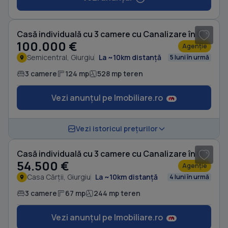
1
/ 18
Casă individuală cu 3 camere cu Canalizare în Semicentral
100.000 €
Agenție
Semicentral, Giurgiu
La ~10km distanță
5 luni în urmă
3 camere
124 mp
528 mp teren
Vezi anunțul pe Imobiliare.ro
1
/ 20
Vezi istoricul prețurilor
Casă individuală cu 3 camere cu Canalizare în Casa Cărții
54.500 €
Agenție
Casa Cărții, Giurgiu
La ~10km distanță
4 luni în urmă
3 camere
67 mp
244 mp teren
Vezi anunțul pe Imobiliare.ro