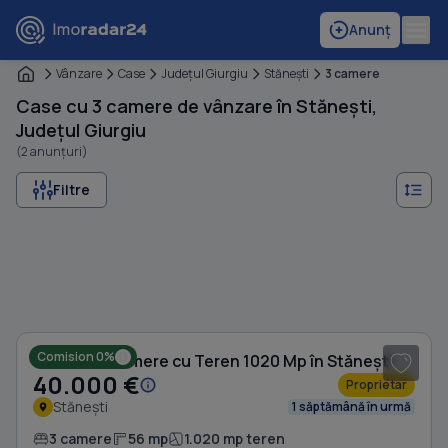
Anunț
Vânzare
Case
Judeţul Giurgiu
Stăneşti
3 camere
Case cu 3 camere de vânzare în Stănești,
Județul Giurgiu
(2 anunțuri)
Filtre
1
/ 10
Comision 0%
Casă cu 3 camere cu Teren 1020 Mp în Stănești
40.000 €
Proprietar
Stănești
1 săptămână în urmă
3 camere
56 mp
1.020 mp teren