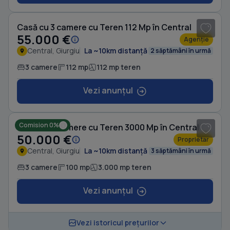
1
/ 8
Casă cu 3 camere cu Teren 112 Mp în Central
55.000 €
Agenție
Central, Giurgiu
La ~10km distanță
2 săptămâni în urmă
3 camere
112 mp
112 mp teren
Vezi anunțul
1
/ 8
Comision 0%
Casă cu 3 camere cu Teren 3000 Mp în Central
50.000 €
Proprietar
Central, Giurgiu
La ~10km distanță
3 săptămâni în urmă
3 camere
100 mp
3.000 mp teren
Vezi anunțul
1
/ 5
Vezi istoricul prețurilor