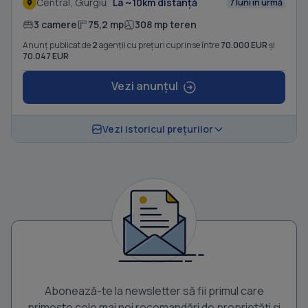
Central, Giurgiu
La ~10km distanță
7 luni în urmă
3 camere
75,2 mp
308 mp teren
Anunț publicat de
2
agenții cu prețuri cuprinse între
70.000 EUR
și
70.047 EUR
Vezi anunțul
Vezi istoricul prețurilor
Abonează-te la newsletter să fii primul care
primește cele mai noi recomandări de proprietăți și