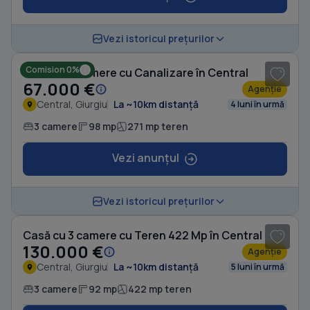
1
/ 16
Vezi istoricul prețurilor
Comision 0%
Casă cu 3 camere cu Canalizare în Central
67.000 €
Agenție
Central, Giurgiu
La ~10km distanță
4 luni în urmă
3 camere
98 mp
271 mp teren
Vezi anunțul
1
/ 15
Vezi istoricul prețurilor
Casă cu 3 camere cu Teren 422 Mp în Central
130.000 €
Agenție
Central, Giurgiu
La ~10km distanță
5 luni în urmă
3 camere
92 mp
422 mp teren