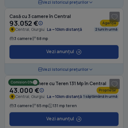
1
/ 17
Vezi istoricul prețurilor
Casă cu 3 camere în Central
93.052 €
Agenție
Central, Giurgiu
La ~10km distanță
2 luni în urmă
3 camere
68 mp
Vezi anunțul
1
/ 5
Vezi istoricul prețurilor
Comision 0%
Casă cu 3 camere cu Teren 131 Mp în Central
43.000 €
Proprietar
Central, Giurgiu
La ~10km distanță
1 săptămână în urmă
3 camere
65 mp
131 mp teren
Vezi anunțul