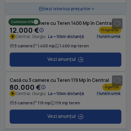
1
/ 5
Vezi istoricul prețurilor
Comision 0%
Casă cu 3 camere cu Teren 1400 Mp în Central
12.000 €
Proprietar
Central, Giurgiu
La ~10km distanță
1 lună în urmă
3 camere
1.400 mp
1.400 mp teren
Vezi anunțul
1
/ 7
Casă cu 3 camere cu Teren 119 Mp în Central
80.000 €
Agenție
Central, Giurgiu
La ~10km distanță
1 lună în urmă
3 camere
119 mp
119 mp teren
Vezi anunțul