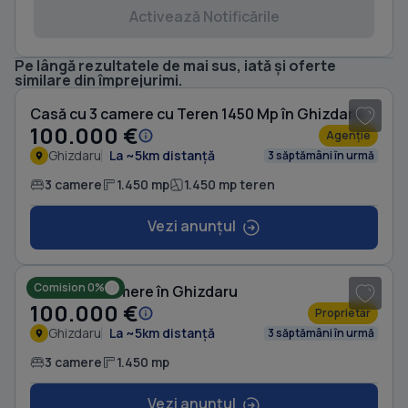
Activează Notificările
Pe lângă rezultatele de mai sus, iată și oferte
1
/ 8
similare din împrejurimi.
Casă cu 3 camere cu Teren 1450 Mp în Ghizdaru
100.000 €
Agenție
Ghizdaru
La ~5km distanță
3 săptămâni în urmă
3 camere
1.450 mp
1.450 mp teren
Vezi anunțul
1
/ 16
Comision 0%
Casă cu 3 camere în Ghizdaru
100.000 €
Proprietar
Ghizdaru
La ~5km distanță
3 săptămâni în urmă
3 camere
1.450 mp
Vezi anunțul