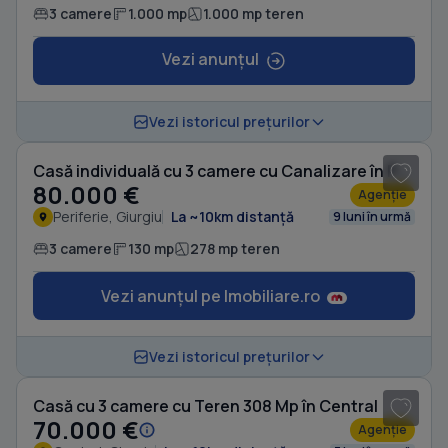
3 camere
1.000 mp
1.000 mp teren
Vezi anunțul
1
/ 13
Vezi istoricul prețurilor
Casă individuală cu 3 camere cu Canalizare în Periferie
80.000 €
Agenție
Periferie, Giurgiu
La ~10km distanță
9 luni în urmă
3 camere
130 mp
278 mp teren
Vezi anunțul pe Imobiliare.ro
1
/ 12
Vezi istoricul prețurilor
Casă cu 3 camere cu Teren 308 Mp în Central
70.000 €
Agenție