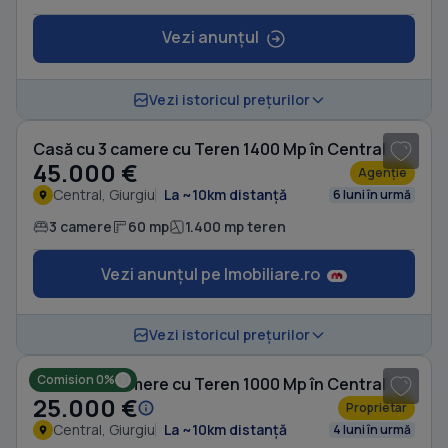
Vezi anunțul
Vezi istoricul prețurilor
Casă cu 3 camere cu Teren 1400 Mp în Central
45.000 €
Agenție
Central, Giurgiu
La ~10km distanță
6 luni în urmă
3 camere
60 mp
1.400 mp teren
Vezi anunțul pe Imobiliare.ro
1
/ 5
Vezi istoricul prețurilor
Comision 0%
Casă cu 3 camere cu Teren 1000 Mp în Central
25.000 €
Proprietar
Central, Giurgiu
La ~10km distanță
4 luni în urmă