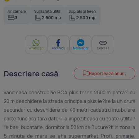
Nr. camere:
Suprafață utilă:
Suprafață teren:
3
2.500 mp
2.500 mp
Whatsapp
Facebook
Messenger
Copiază
Descriere casă
Raportează anunț
vand casa construc?ie BCA plus teren 2500 m patra?i cu
20 m deschidere la strada principala plus ie?ire la un drum
secundar cu deschidere de 40 metri cadastru intabulare
carte funciara fara datorii la impozit casa cu toate utilita?
ile bae, bucatarie, dormitor la 50 km de Bucure?ti in zona la
5 minute de mers se afla supermarket Profi, primarie,