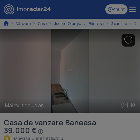
Anunț
Vânzare
Case
Județul Giurgiu
Băneasa
3 camere
Ca
10
Mai mult de un an
Casa de vanzare Baneasa
39.000 €
Băneasa, Judeţul Giurgiu