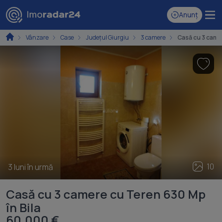
Anunț
Vânzare
Case
Județul Giurgiu
3 camere
Casă cu 3 camer
10
3 luni în urmă
Casă cu 3 camere cu Teren 630 Mp
în Bila
60.000 €