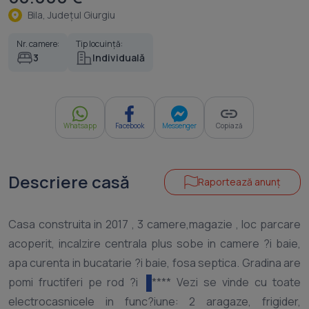
Bila, Judeţul Giurgiu
Nr. camere:
Tip locuință:
3
Individuală
Whatsapp
Facebook
Messenger
Copiază
Descriere casă
Raportează anunț
Casa construita in 2017 , 3 camere,magazie , loc parcare
acoperit, incalzire centrala plus sobe in camere ?i baie,
apa curenta in bucatarie ?i baie, fosa septica. Gradina are
pomi fructiferi pe rod ?i
**** Vezi se vinde cu toate
electrocasnicele in func?iune: 2 aragaze, frigider,