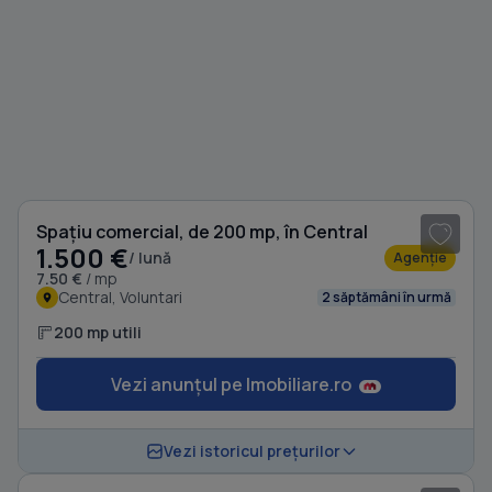
1
/ 3
Spațiu comercial, de 200 mp, în Central
1.500 €
/ lună
Agenție
7.50 €
/ mp
Central, Voluntari
2 săptămâni în urmă
200 mp utili
Vezi anunțul pe Imobiliare.ro
1
/ 6
Vezi istoricul prețurilor