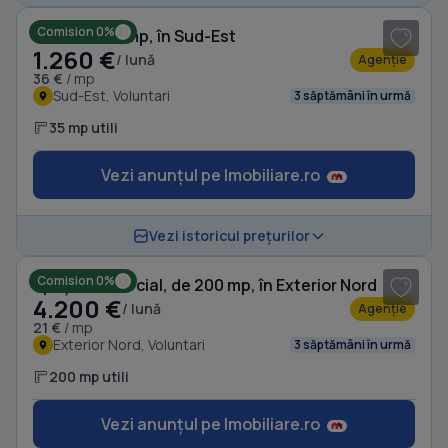
Comision 0%
Birou, de 35 mp, în Sud-Est
1.260 €
/ lună
Agenție
36 €
/ mp
Sud-Est, Voluntari
3 săptămâni în urmă
35 mp utili
Vezi anunțul pe Imobiliare.ro
1
/ 8
Vezi istoricul prețurilor
Comision 0%
Spațiu comercial, de 200 mp, în Exterior Nord
4.200 €
/ lună
Agenție
21 €
/ mp
Exterior Nord, Voluntari
3 săptămâni în urmă
200 mp utili
Vezi anunțul pe Imobiliare.ro