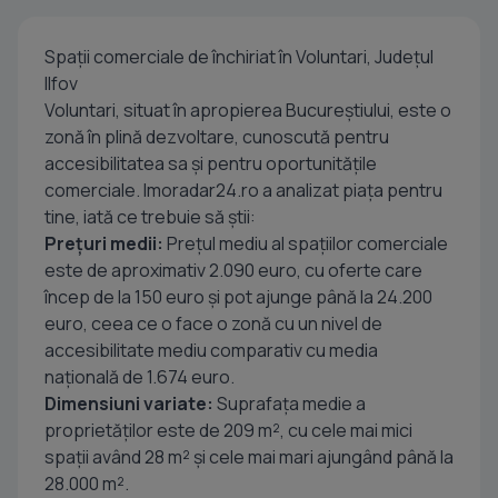
Spaţii comerciale de închiriat în Voluntari, Județul
Ilfov
Voluntari, situat în apropierea Bucureștiului, este o
zonă în plină dezvoltare, cunoscută pentru
accesibilitatea sa și pentru oportunitățile
comerciale. Imoradar24.ro a analizat piața pentru
tine, iată ce trebuie să știi:
Prețuri medii:
Prețul mediu al spațiilor comerciale
este de aproximativ 2.090 euro, cu oferte care
încep de la 150 euro și pot ajunge până la 24.200
euro, ceea ce o face o zonă cu un nivel de
accesibilitate mediu comparativ cu media
națională de 1.674 euro.
Dimensiuni variate:
Suprafața medie a
proprietăților este de 209 m², cu cele mai mici
spații având 28 m² și cele mai mari ajungând până la
28.000 m².