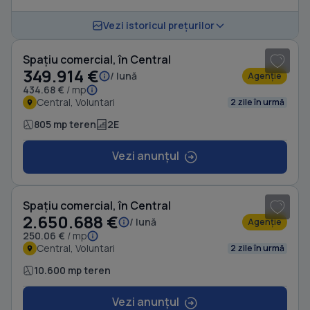
1
/ 5
Vezi istoricul prețurilor
Spațiu comercial, în Central
349.914 €
/ lună
Agenție
434.68 €
/ mp
Central, Voluntari
2 zile în urmă
805 mp teren
2E
Vezi anunțul
Spațiu comercial, în Central
2.650.688 €
/ lună
Agenție
250.06 €
/ mp
Central, Voluntari
2 zile în urmă
10.600 mp teren
Vezi anunțul