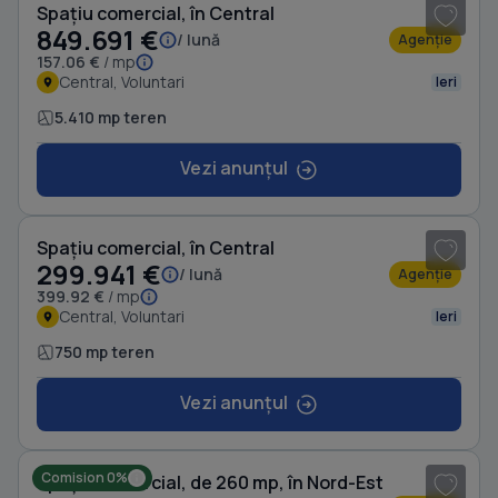
Spațiu comercial, în Central
849.691 €
/ lună
Agenție
157.06 €
/ mp
Central, Voluntari
Ieri
5.410 mp teren
Vezi anunțul
1
/ 4
Spațiu comercial, în Central
299.941 €
/ lună
Agenție
399.92 €
/ mp
Central, Voluntari
Ieri
750 mp teren
Vezi anunțul
1
/ 10
Comision 0%
Spațiu comercial, de 260 mp, în Nord-Est