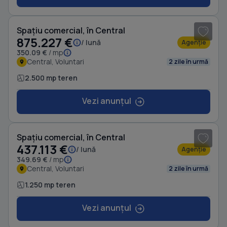
1
/ 4
Spațiu comercial, în Central
875.227 €
/ lună
Agenție
350.09 €
/ mp
Central, Voluntari
2 zile în urmă
2.500 mp teren
Vezi anunțul
1
/ 3
Spațiu comercial, în Central
437.113 €
/ lună
Agenție
349.69 €
/ mp
Central, Voluntari
2 zile în urmă
1.250 mp teren
Vezi anunțul