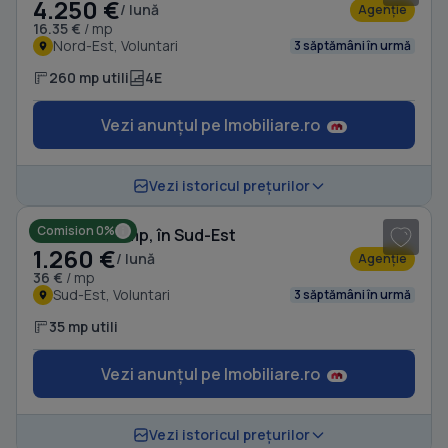
4.250 €
/ lună
Agenție
16.35 €
/ mp
Nord-Est, Voluntari
3 săptămâni în urmă
260 mp utili
4E
Vezi anunțul pe Imobiliare.ro
1
/ 6
Vezi istoricul prețurilor
Comision 0%
Birou, de 35 mp, în Sud-Est
1.260 €
/ lună
Agenție
36 €
/ mp
Sud-Est, Voluntari
3 săptămâni în urmă
35 mp utili
Vezi anunțul pe Imobiliare.ro
1
/ 6
Vezi istoricul prețurilor