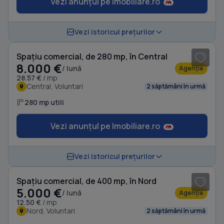
Vezi anunțul pe Imobiliare.ro
1
/ 3
Vezi istoricul prețurilor
Spațiu comercial, de 280 mp, în Central
8.000 €
/ lună
Agenție
28.57 €
/ mp
Central, Voluntari
2 săptămâni în urmă
280 mp utili
Vezi anunțul pe Imobiliare.ro
1
/ 13
Vezi istoricul prețurilor
Spațiu comercial, de 400 mp, în Nord
5.000 €
/ lună
Agenție
12.50 €
/ mp
Nord, Voluntari
2 săptămâni în urmă