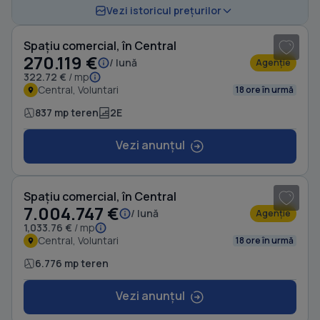
1
/ 3
Vezi istoricul prețurilor
Spațiu comercial, în Central
270.119 €
/ lună
Agenție
322.72 €
/ mp
Central, Voluntari
18 ore în urmă
837 mp teren
2E
Vezi anunțul
1
/ 3
Spațiu comercial, în Central
7.004.747 €
/ lună
Agenție
1,033.76 €
/ mp
Central, Voluntari
18 ore în urmă
6.776 mp teren
Vezi anunțul
1
/ 5