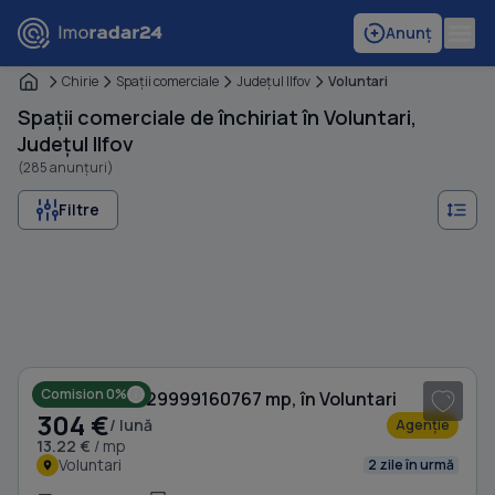
Anunț
Chirie
Spaţii comerciale
Judeţul Ilfov
Voluntari
Spații comerciale de închiriat în Voluntari,
Județul Ilfov
(285 anunțuri)
Filtre
1
/ 7
Comision 0%
Birou, de 23.129999160767 mp, în Voluntari
304 €
/ lună
Agenție
13.22 €
/ mp
Voluntari
2 zile în urmă