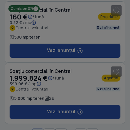
Comision 0%
Spațiu comercial, în Central
160 €
/ lună
Proprietar
0.32 €
/ mp
Central, Voluntari
3 zile în urmă
500 mp teren
Vezi anunțul
1
/ 2
Spațiu comercial, în Central
1.999.824 €
/ lună
Agenție
399.96 €
/ mp
Central, Voluntari
3 zile în urmă
5.000 mp teren
2E
Vezi anunțul