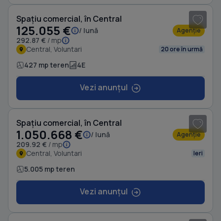
Spațiu comercial, în Central
125.055 €
/ lună
Agenție
292.87 €
/ mp
Central, Voluntari
20 ore în urmă
427 mp teren
4E
Vezi anunțul
1
/ 4
Spațiu comercial, în Central
1.050.668 €
/ lună
Agenție
209.92 €
/ mp
Central, Voluntari
Ieri
5.005 mp teren
Vezi anunțul