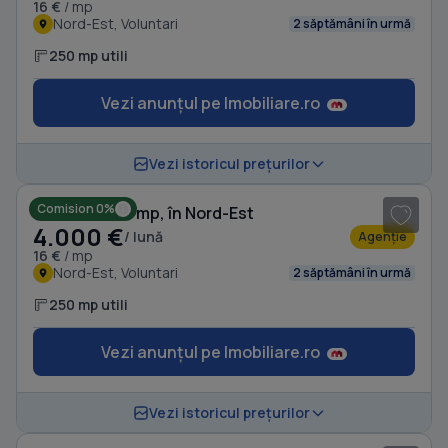
16 €
/ mp
Nord-Est, Voluntari
2 săptămâni în urmă
250 mp utili
Vezi anunțul pe Imobiliare.ro
1
/ 5
Vezi istoricul prețurilor
Comision 0%
Birou, de 250 mp, în Nord-Est
4.000 €
/ lună
Agenție
16 €
/ mp
Nord-Est, Voluntari
2 săptămâni în urmă
250 mp utili
Vezi anunțul pe Imobiliare.ro
1
/ 17
Vezi istoricul prețurilor