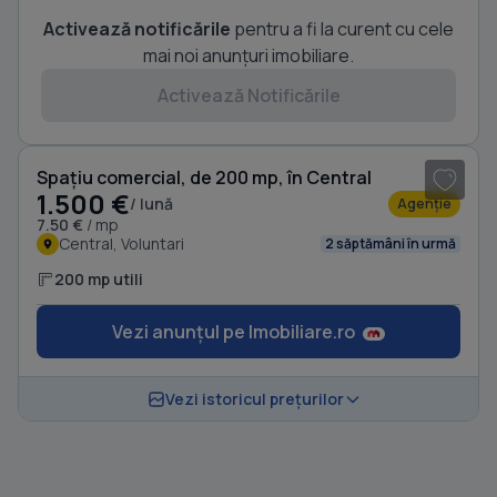
Activează notificările
pentru a fi la curent cu cele
mai noi anunțuri imobiliare.
Activează Notificările
1
/ 3
Spațiu comercial, de 200 mp, în Central
1.500 €
/ lună
Agenție
7.50 €
/ mp
Central, Voluntari
2 săptămâni în urmă
200 mp utili
Vezi anunțul pe Imobiliare.ro
Vezi istoricul prețurilor