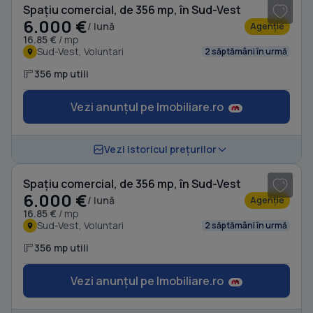
Spațiu comercial, de 356 mp, în Sud-Vest
6.000 €
/ lună
Agenție
16.85 €
/ mp
Sud-Vest, Voluntari
2 săptămâni în urmă
356 mp utili
Vezi anunțul pe Imobiliare.ro
1
/ 17
Vezi istoricul prețurilor
Spațiu comercial, de 356 mp, în Sud-Vest
6.000 €
/ lună
Agenție
16.85 €
/ mp
Sud-Vest, Voluntari
2 săptămâni în urmă
356 mp utili
Vezi anunțul pe Imobiliare.ro