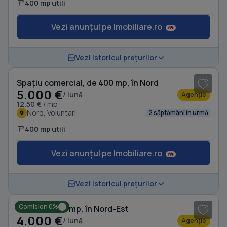
400 mp utili
Vezi anunțul pe Imobiliare.ro
1
/ 20
Vezi istoricul prețurilor
Spațiu comercial, de 400 mp, în Nord
5.000 €
/ lună
Agenție
12.50 €
/ mp
Nord, Voluntari
2 săptămâni în urmă
400 mp utili
Vezi anunțul pe Imobiliare.ro
1
/ 5
Vezi istoricul prețurilor
Comision 0%
Birou, de 250 mp, în Nord-Est
4.000 €
/ lună
Agenție