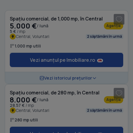
1
/ 6
Spațiu comercial, de 1,000 mp, în Central
5.000 €
/ lună
Agenție
5 €
/ mp
Central, Voluntari
2 săptămâni în urmă
1.000 mp utili
Vezi anunțul pe Imobiliare.ro
1
/ 3
Vezi istoricul prețurilor
Spațiu comercial, de 280 mp, în Central
8.000 €
/ lună
Agenție
28.57 €
/ mp
Central, Voluntari
2 săptămâni în urmă
280 mp utili