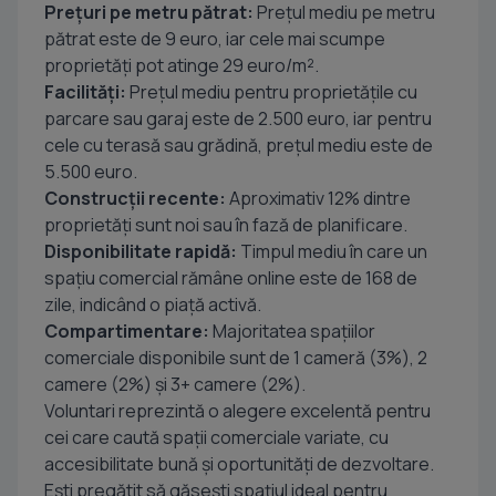
Prețuri pe metru pătrat:
Prețul mediu pe metru
pătrat este de 9 euro, iar cele mai scumpe
proprietăți pot atinge 29 euro/m².
Facilități:
Prețul mediu pentru proprietățile cu
parcare sau garaj este de 2.500 euro, iar pentru
cele cu terasă sau grădină, prețul mediu este de
5.500 euro.
Construcții recente:
Aproximativ 12% dintre
proprietăți sunt noi sau în fază de planificare.
Disponibilitate rapidă:
Timpul mediu în care un
spațiu comercial rămâne online este de 168 de
zile, indicând o piață activă.
Compartimentare:
Majoritatea spațiilor
comerciale disponibile sunt de 1 cameră (3%), 2
camere (2%) și 3+ camere (2%).
Voluntari reprezintă o alegere excelentă pentru
cei care caută spații comerciale variate, cu
accesibilitate bună și oportunități de dezvoltare.
Ești pregătit să găsești spațiul ideal pentru