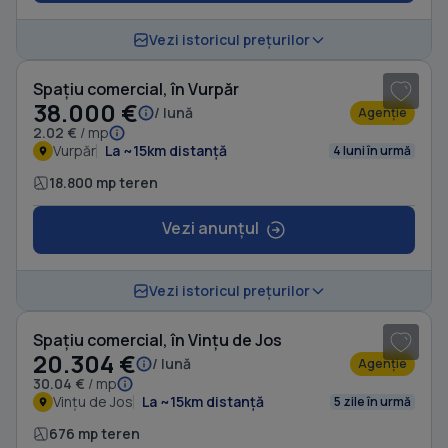
1
/ 4
Vezi istoricul prețurilor
Spațiu comercial, în Vurpăr
38.000 €
/ lună
Agenție
2.02 €
/ mp
Vurpăr
La ~15km distanță
4 luni în urmă
18.800 mp teren
Vezi anunțul
1
/ 5
Vezi istoricul prețurilor
Spațiu comercial, în Vințu de Jos
20.304 €
/ lună
Agenție
30.04 €
/ mp
Vințu de Jos
La ~15km distanță
5 zile în urmă
676 mp teren