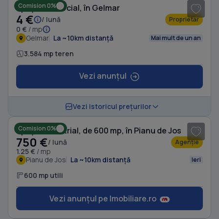
Comision 0%
Spațiu comercial, în Gelmar
4 €
/ lună
Proprietar
0 €
/ mp
Gelmar
La ~10km distanță
Mai mult de un an
3.584 mp teren
Vezi anunțul
1
/ 5
Vezi istoricul prețurilor
Comision 0%
Spațiu industrial, de 600 mp, în Pianu de Jos
750 €
/ lună
Agenție
1.25 €
/ mp
Pianu de Jos
La ~10km distanță
Ieri
600 mp utili
Vezi anunțul pe Imobiliare.ro