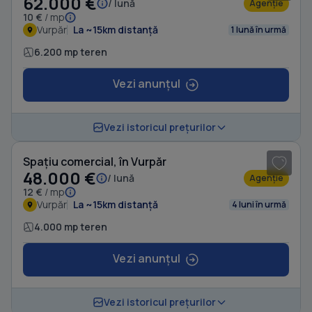
62.000 €
/ lună
Agenție
10 €
/ mp
Vurpăr
La ~15km distanță
1 lună în urmă
6.200 mp teren
Vezi anunțul
1
/ 5
Vezi istoricul prețurilor
Spațiu comercial, în Vurpăr
48.000 €
/ lună
Agenție
12 €
/ mp
Vurpăr
La ~15km distanță
4 luni în urmă
4.000 mp teren
Vezi anunțul
1
/ 8
Vezi istoricul prețurilor