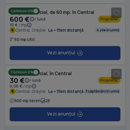
Comision 0%
Spațiu comercial, de 60 mp, în Central
600 €
/ lună
Proprietar
10 €
/ mp
Central, Orăștie
La ~15km distanță
4 zile în urmă
60 mp utili
Vezi anunțul
1
/ 3
Comision 0%
Spațiu comercial, în Central
30 €
/ lună
Proprietar
0.06 €
/ mp
Central, Orăștie
La ~15km distanță
3 săptămâni în urmă
500 mp teren
2E
Vezi anunțul