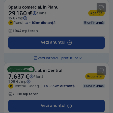
Spațiu comercial, în Pianu
29.160 €
/ lună
Agenție
15 €
/ mp
Pianu
La ~10km distanță
5 luni în urmă
1.944 mp teren
Vezi anunțul
1
/ 3
Vezi istoricul prețurilor
Comision 0%
Spațiu comercial, în Central
7.637 €
/ lună
Proprietar
1.09 €
/ mp
Central, Geoagiu
La ~15km distanță
1 lună în urmă
7.000 mp teren
Vezi anunțul
1
/ 6