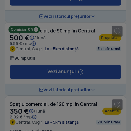
1
/ 7
Vezi istoricul prețurilor
Comision 0%
Spațiu comercial, de 90 mp, în Central
500 €
/ lună
Proprietar
5.56 €
/ mp
Central, Cugir
La ~5km distanță
3 zile în urmă
90 mp utili
Vezi anunțul
1
/ 12
Vezi istoricul prețurilor
Spațiu comercial, de 120 mp, în Central
350 €
/ lună
Agenție
2.92 €
/ mp
Central, Cugir
La ~5km distanță
2 luni în urmă