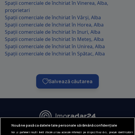
Spații comerciale de închiriat în Vinerea, Alba,
proprietari
Spații comerciale de închiriat în Vârși, Alba
Spații comerciale de închiriat în Horea, Alba
Spații comerciale de închiriat în Inuri, Alba
Spații comerciale de închiriat în Meteș, Alba
Spații comerciale de închiriat în Unirea, Alba
Spații comerciale de închiriat în Spătac, Alba
Salvează căutarea
URMĂREȘTE-NE:
Nouă ne pasă ca datele tale personale să rămână confidențiale
Noi și partenerii noștri
640
stocăm și/sau accesăm informații pe dispozitivul dvs., precum identificatorii