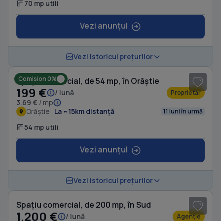
70 mp utili
Vezi anunțul
1
/ 7
Vezi istoricul prețurilor
Comision 0%
Spațiu comercial, de 54 mp, în Orăștie
199 €
/ lună
Proprietar
3.69 €
/ mp
Orăștie
La ~15km distanță
11 luni în urmă
54 mp utili
Vezi anunțul
1
/ 5
Vezi istoricul prețurilor
Spațiu comercial, de 200 mp, în Sud
1.200 €
/ lună
Agenție