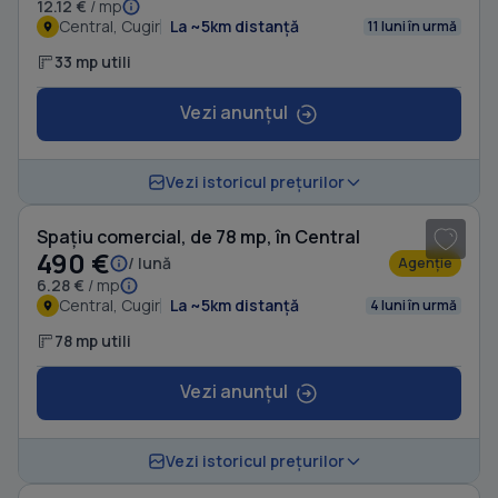
12.12 €
/ mp
Central, Cugir
La ~5km distanță
11 luni în urmă
33 mp utili
Vezi anunțul
1
/ 8
Vezi istoricul prețurilor
Spațiu comercial, de 78 mp, în Central
490 €
/ lună
Agenție
6.28 €
/ mp
Central, Cugir
La ~5km distanță
4 luni în urmă
78 mp utili
Vezi anunțul
1
/ 6
Vezi istoricul prețurilor