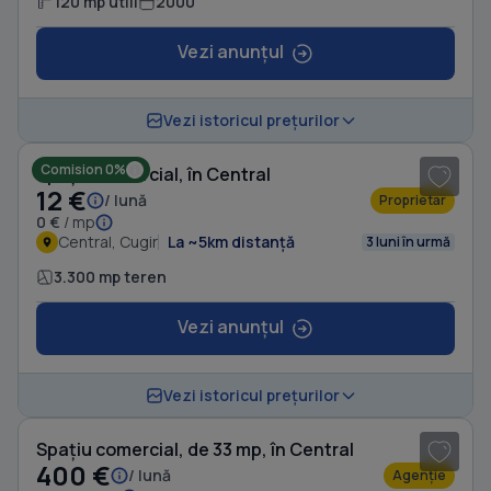
120 mp utili
2000
Vezi anunțul
1
/ 2
Vezi istoricul prețurilor
Comision 0%
Spațiu comercial, în Central
12 €
/ lună
Proprietar
0 €
/ mp
Central, Cugir
La ~5km distanță
3 luni în urmă
3.300 mp teren
Vezi anunțul
1
/ 10
Vezi istoricul prețurilor
Spațiu comercial, de 33 mp, în Central
400 €
/ lună
Agenție