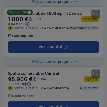
1
/ 5
Vezi istoricul prețurilor
Comision 0%
Spațiu comercial, de 1,600 mp, în Central
1.000 €
/ lună
Proprietar
0.63 €
/ mp
Central, Orăștie
La ~15km distanță
2 săptămâni în urmă
1.600 mp utili
Vezi anunțul
1
/ 3
Vezi istoricul prețurilor
Spațiu comercial, în Central
95.906 €
/ lună
Agenție
19.98 €
/ mp
Central, Orăștie
La ~15km distanță
4 luni în urmă
4.800 mp teren
Vezi anunțul