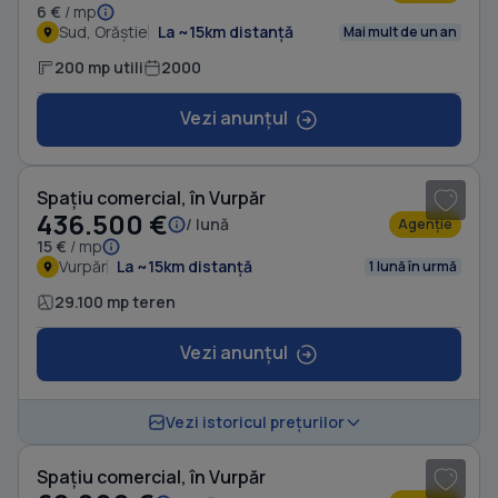
6 €
/ mp
Sud, Orăștie
La ~15km distanță
Mai mult de un an
200 mp utili
2000
Vezi anunțul
1
/ 2
Spațiu comercial, în Vurpăr
436.500 €
/ lună
Agenție
15 €
/ mp
Vurpăr
La ~15km distanță
1 lună în urmă
29.100 mp teren
Vezi anunțul
Vezi istoricul prețurilor
Spațiu comercial, în Vurpăr