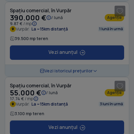
Spațiu comercial, în Vurpăr
390.000 €
/ lună
Agenție
9.87 €
/ mp
Vurpăr
La ~15km distanță
1 lună în urmă
39.500 mp teren
Vezi anunțul
1
/ 7
Vezi istoricul prețurilor
Spațiu comercial, în Vurpăr
55.000 €
/ lună
Agenție
17.74 €
/ mp
Vurpăr
La ~15km distanță
3 luni în urmă
3.100 mp teren
Vezi anunțul