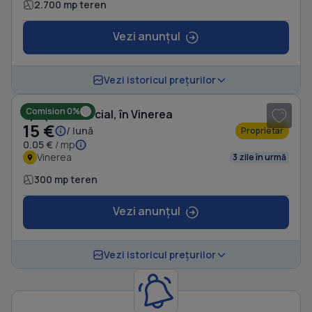
2.700 mp teren
Vezi anunțul
1
/ 6
Vezi istoricul prețurilor
Comision 0%
Spațiu comercial, în Vinerea
15 €
/ lună
Proprietar
0.05 €
/ mp
Vinerea
3 zile în urmă
300 mp teren
Vezi anunțul
Vezi istoricul prețurilor