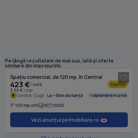
Pe lângă rezultatele de mai sus, iată și oferte
1
/ 12
similare din împrejurimi.
Spațiu comercial, de 120 mp, în Central
423 €
/ lună
Agenție
3.53 €
/ mp
Central, Cugir
La ~5km distanță
1 săptămână în urmă
120 mp utili
1E
2000
Vezi anunțul pe Imobiliare.ro
1
/ 7