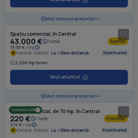
1
/ 4
Vezi istoricul prețurilor
Spațiu comercial, în Central
43.000 €
/ lună
Agenție
19.55 €
/ mp
Central, Orăștie
La ~15km distanță
3 luni în urmă
2.200 mp teren
Vezi anunțul
1
/ 3
Vezi istoricul prețurilor
Comision 0%
Spațiu comercial, de 70 mp, în Central
220 €
/ lună
Proprietar
3.14 €
/ mp
Central, Orăștie
La ~15km distanță
6 luni în urmă