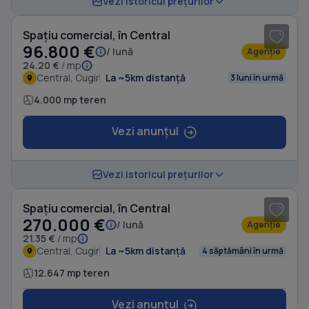
Vezi istoricul prețurilor
Spațiu comercial, în Central
96.800 €
/ lună
Agenție
24.20 €
/ mp
Central, Cugir
La ~5km distanță
3 luni în urmă
4.000 mp teren
Vezi anunțul
1
/ 2
Vezi istoricul prețurilor
Spațiu comercial, în Central
270.000 €
/ lună
Agenție
21.35 €
/ mp
Central, Cugir
La ~5km distanță
4 săptămâni în urmă
12.647 mp teren
Vezi anunțul