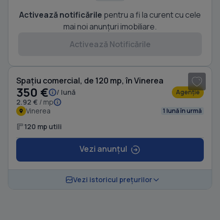
Activează notificările
pentru a fi la curent cu cele
mai noi anunțuri imobiliare.
Activează Notificările
1
/ 12
Spațiu comercial, de 120 mp, în Vinerea
350 €
/ lună
Agenție
2.92 €
/ mp
Vinerea
1 lună în urmă
120 mp utili
Vezi anunțul
Vezi istoricul prețurilor