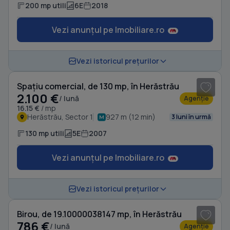
200 mp utili
6E
2018
Vezi anunțul pe Imobiliare.ro
1
/ 12
Vezi istoricul prețurilor
Spațiu comercial, de 130 mp, în Herăstrău
2.100 €
/ lună
Agenție
16.15 €
/ mp
Herăstrău, Sector 1
927 m (12 min)
3 luni în urmă
130 mp utili
5E
2007
Vezi anunțul pe Imobiliare.ro
1
/ 4
Vezi istoricul prețurilor
Birou, de 19.10000038147 mp, în Herăstrău
786 €
/ lună
Agenție