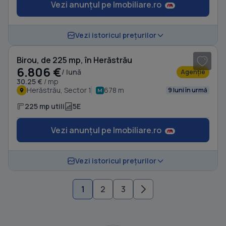
Vezi anunțul pe Imobiliare.ro
1
/ 6
Vezi istoricul prețurilor
Birou, de 225 mp, în Herăstrău
6.806 €
/ lună
Agenție
30.25 €
/ mp
Herăstrău, Sector 1
678 m
9 luni în urmă
225 mp utili
5E
Vezi anunțul pe Imobiliare.ro
Vezi istoricul prețurilor
1
2
3