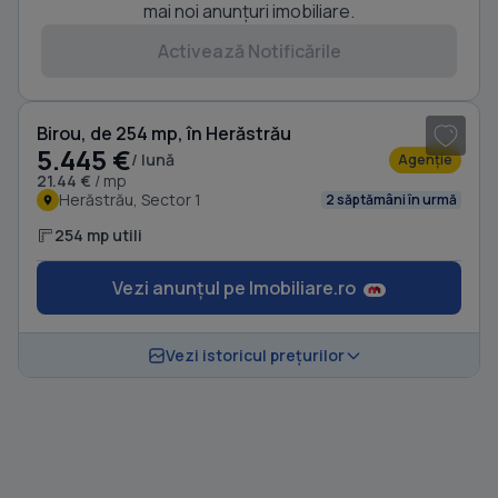
mai noi anunțuri imobiliare.
Activează Notificările
1
/ 10
Birou, de 254 mp, în Herăstrău
5.445 €
/ lună
Agenție
21.44 €
/ mp
Herăstrău, Sector 1
2 săptămâni în urmă
254 mp utili
Vezi anunțul pe Imobiliare.ro
Vezi istoricul prețurilor