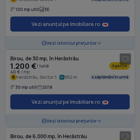
120 mp utili
3E
Vezi anunțul pe Imobiliare.ro
1
/ 13
Vezi istoricul prețurilor
Birou, de 30 mp, în Herăstrău
1.200 €
/ lună
Agenție
40 €
/ mp
Herăstrău, Sector 1
952 m
4 săptămâni în urmă
30 mp utili
2018
Vezi anunțul pe Imobiliare.ro
1
/ 10
Vezi istoricul prețurilor
Birou, de 6,000 mp, în Herăstrău