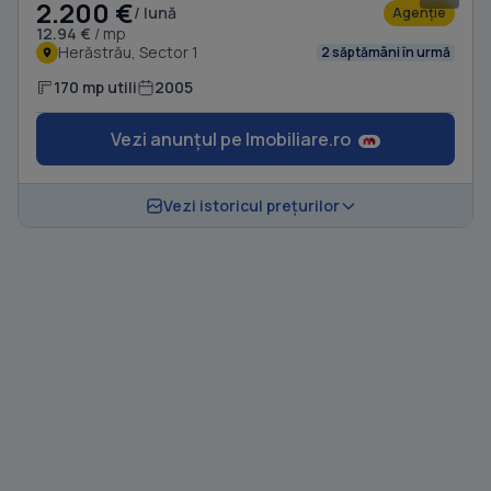
2.200 €
/ lună
Agenție
12.94 €
/ mp
Herăstrău, Sector 1
2 săptămâni în urmă
170 mp utili
2005
Vezi anunțul pe Imobiliare.ro
Vezi istoricul prețurilor
1
/ 9