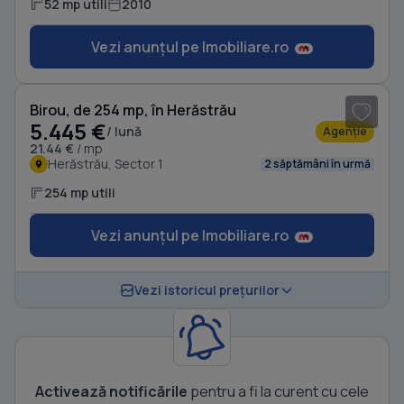
52 mp utili
2010
Vezi anunțul pe Imobiliare.ro
1
/ 10
Birou, de 254 mp, în Herăstrău
5.445 €
/ lună
Agenție
21.44 €
/ mp
Herăstrău, Sector 1
2 săptămâni în urmă
254 mp utili
Vezi anunțul pe Imobiliare.ro
Vezi istoricul prețurilor
Activează notificările
pentru a fi la curent cu cele