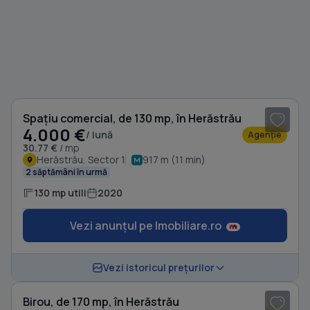
1
/ 3
Spațiu comercial, de 130 mp, în Herăstrău
4.000 €
/ lună
Agenție
30.77 €
/ mp
Herăstrău, Sector 1
917 m (11 min)
2 săptămâni în urmă
130 mp utili
2020
Vezi anunțul pe Imobiliare.ro
1
/ 18
Vezi istoricul prețurilor
Birou, de 170 mp, în Herăstrău