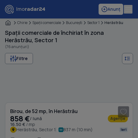
Anunț
Chirie
Spaţii comerciale
Bucureşti
Sector 1
Herăstrău
Spații comerciale de închiriat în zona
Herăstrău, Sector 1
(76 anunțuri)
Filtre
1
/ 10
Birou, de 52 mp, în Herăstrău
858 €
/ lună
Agenție
16.50 €
/ mp
Herăstrău, Sector 1
837 m (10 min)
Ieri