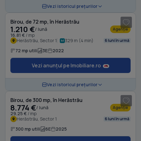
1
/ 11
Vezi istoricul prețurilor
Birou, de 72 mp, în Herăstrău
1.210 €
/ lună
Agenție
16.81 €
/ mp
Herăstrău, Sector 1
329 m (4 min)
6 luni în urmă
72 mp utili
3E
2022
Vezi anunțul pe Imobiliare.ro
1
/ 16
Vezi istoricul prețurilor
Birou, de 300 mp, în Herăstrău
8.774 €
/ lună
Agenție
29.25 €
/ mp
Herăstrău, Sector 1
6 luni în urmă
300 mp utili
6E
2025