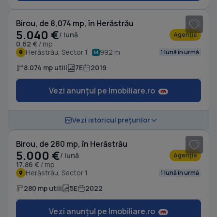
Birou, de 8,074 mp, în Herăstrău
5.040 €
/ lună
Agenție
0.62 €
/ mp
Herăstrău, Sector 1
992 m
1 lună în urmă
8.074 mp utili
7E
2019
Vezi anunțul pe Imobiliare.ro
1
/ 4
Vezi istoricul prețurilor
Birou, de 280 mp, în Herăstrău
5.000 €
/ lună
Agenție
17.86 €
/ mp
Herăstrău, Sector 1
1 lună în urmă
280 mp utili
5E
2022
Vezi anunțul pe Imobiliare.ro