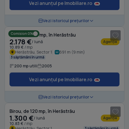
Vezi anunțul pe Imobiliare.ro
1
/ 17
Vezi istoricul prețurilor
Comision 0%
Birou, de 200 mp, în Herăstrău
2.178 €
/ lună
Agenție
10.89 €
/ mp
Herăstrău, Sector 1
691 m (9 min)
3 săptămâni în urmă
200 mp utili
2005
Vezi anunțul pe Imobiliare.ro
1
/ 8
Vezi istoricul prețurilor
Birou, de 120 mp, în Herăstrău
1.300 €
/ lună
Agenție
10.83 €
/ mp
Herăstrău, Sector 1
3 săptămâni în urmă