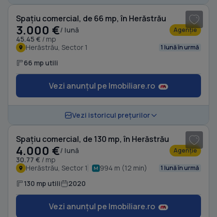
Spațiu comercial, de 66 mp, în Herăstrău
3.000 €
/ lună
Agenție
45.45 €
/ mp
Herăstrău, Sector 1
1 lună în urmă
66 mp utili
Vezi anunțul pe Imobiliare.ro
1
/ 3
Vezi istoricul prețurilor
Spațiu comercial, de 130 mp, în Herăstrău
4.000 €
/ lună
Agenție
30.77 €
/ mp
Herăstrău, Sector 1
994 m (12 min)
1 lună în urmă
130 mp utili
2020
Vezi anunțul pe Imobiliare.ro
1
/ 10