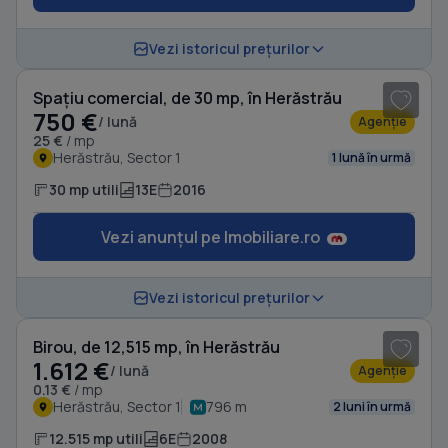
1
/ 5
Vezi istoricul prețurilor
Spațiu comercial, de 30 mp, în Herăstrău
750 €
/ lună
Agenție
25 €
/ mp
Herăstrău, Sector 1
1 lună în urmă
30 mp utili
13E
2016
Vezi anunțul pe Imobiliare.ro
1
/ 10
Vezi istoricul prețurilor
Birou, de 12,515 mp, în Herăstrău
1.612 €
/ lună
Agenție
0.13 €
/ mp
Herăstrău, Sector 1
796 m
2 luni în urmă
12.515 mp utili
6E
2008