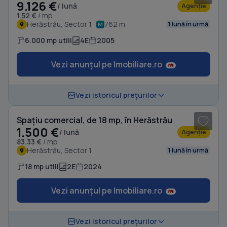
9.126 €
/ lună
Agenție
1.52 €
/ mp
Herăstrău, Sector 1
762 m
1 lună în urmă
6.000 mp utili
4E
2005
Vezi anunțul pe Imobiliare.ro
1
/ 4
Vezi istoricul prețurilor
Spațiu comercial, de 18 mp, în Herăstrău
1.500 €
/ lună
Agenție
83.33 €
/ mp
Herăstrău, Sector 1
1 lună în urmă
18 mp utili
2E
2024
Vezi anunțul pe Imobiliare.ro
1
/ 2
Vezi istoricul prețurilor