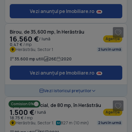
Vezi anunțul pe Imobiliare.ro
1
/ 10
Birou, de 35,600 mp, în Herăstrău
16.560 €
/ lună
Agenție
0.47 €
/ mp
Herăstrău, Sector 1
2 luni în urmă
35.600 mp utili
26E
2020
Vezi anunțul pe Imobiliare.ro
1
/ 9
Vezi istoricul prețurilor
Comision 0%
Spațiu comercial, de 80 mp, în Herăstrău
1.500 €
/ lună
Agenție
18.75 €
/ mp
Herăstrău, Sector 1
827 m (10 min)
2 luni în urmă