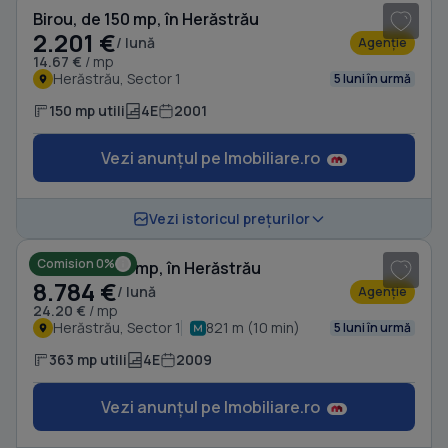
Birou, de 150 mp, în Herăstrău
2.201 €
/ lună
Agenție
14.67 €
/ mp
Herăstrău, Sector 1
5 luni în urmă
150 mp utili
4E
2001
Vezi anunțul pe Imobiliare.ro
1
/ 17
Vezi istoricul prețurilor
Comision 0%
Birou, de 363 mp, în Herăstrău
8.784 €
/ lună
Agenție
24.20 €
/ mp
Herăstrău, Sector 1
821 m (10 min)
5 luni în urmă
363 mp utili
4E
2009
Vezi anunțul pe Imobiliare.ro