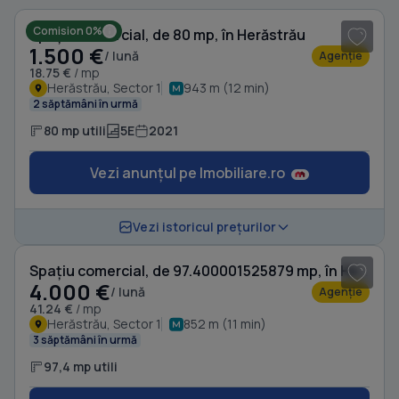
Comision 0%
Spațiu comercial, de 80 mp, în Herăstrău
1.500 €
/ lună
Agenție
18.75 €
/ mp
Herăstrău, Sector 1
943 m (12 min)
2 săptămâni în urmă
80 mp utili
5E
2021
Vezi anunțul pe Imobiliare.ro
Vezi istoricul prețurilor
Spațiu comercial, de 97.400001525879 mp, în Herăstrău
4.000 €
/ lună
Agenție
41.24 €
/ mp
Herăstrău, Sector 1
852 m (11 min)
3 săptămâni în urmă
97,4 mp utili