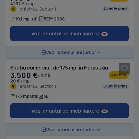
41.37 €
/ mp
Herăstrău, Sector 1
4 luni în urmă
19,1 mp utili
5E
2008
Vezi anunțul pe Imobiliare.ro
1
/ 3
Vezi istoricul prețurilor
Spațiu comercial, de 175 mp, în Herăstrău
3.500 €
/ lună
Agenție
20 €
/ mp
Herăstrău, Sector 1
5 luni în urmă
175 mp utili
3E
Vezi anunțul pe Imobiliare.ro
1
/ 4
Vezi istoricul prețurilor