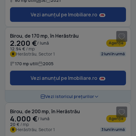
80 mp utili
5E
2021
Vezi anunțul pe Imobiliare.ro
1
/ 17
Birou, de 170 mp, în Herăstrău
2.200 €
/ lună
Agenție
12.94 €
/ mp
Herăstrău, Sector 1
2 luni în urmă
170 mp utili
2005
Vezi anunțul pe Imobiliare.ro
1
/ 20
Vezi istoricul prețurilor
Birou, de 200 mp, în Herăstrău
4.000 €
/ lună
Agenție
20 €
/ mp
Herăstrău, Sector 1
3 luni în urmă