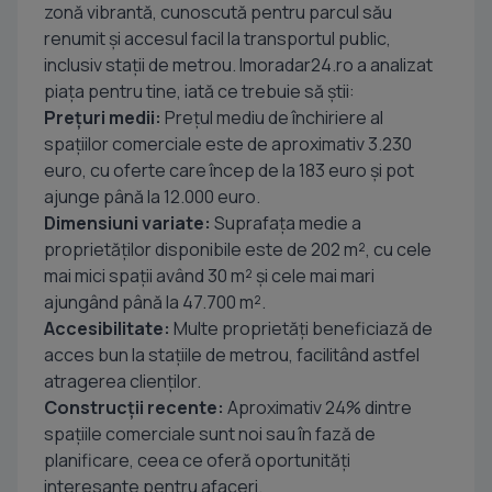
zonă vibrantă, cunoscută pentru parcul său
renumit și accesul facil la transportul public,
inclusiv stații de metrou. Imoradar24.ro a analizat
piața pentru tine, iată ce trebuie să știi:
Prețuri medii:
Prețul mediu de închiriere al
spațiilor comerciale este de aproximativ 3.230
euro, cu oferte care încep de la 183 euro și pot
ajunge până la 12.000 euro.
Dimensiuni variate:
Suprafața medie a
proprietăților disponibile este de 202 m², cu cele
mai mici spații având 30 m² și cele mai mari
ajungând până la 47.700 m².
Accesibilitate:
Multe proprietăți beneficiază de
acces bun la stațiile de metrou, facilitând astfel
atragerea clienților.
Construcții recente:
Aproximativ 24% dintre
spațiile comerciale sunt noi sau în fază de
planificare, ceea ce oferă oportunități
interesante pentru afaceri.